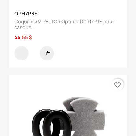
OPH7P3E
Coquille 3M PELTOR Optime 101 H7P3E pour
casque...
44,55 $
compare_arrows
favorite_border