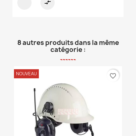
compare_arrows
8 autres produits dans la même
catégorie :
NOUVEAU
favorite_border