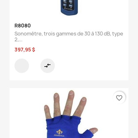
R8080
Sonomètre, trois gammes de 30 à 130 dB, type
2,...
397,95 $
compare_arrows
favorite_border