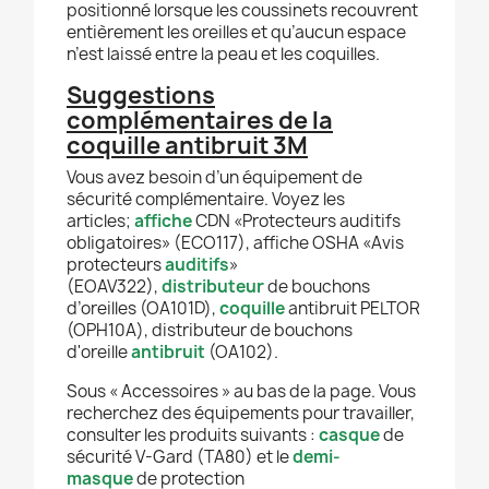
positionné lorsque les coussinets recouvrent
entièrement les oreilles et qu’aucun espace
n’est laissé entre la peau et les coquilles.
Suggestions
complémentaires de la
coquille antibruit 3M
Vous avez besoin d’un équipement de
sécurité complémentaire. Voyez les
articles;
affiche
CDN «Protecteurs auditifs
obligatoires» (ECO117), affiche OSHA «Avis
protecteurs
auditifs
»
(EOAV322),
distributeur
de bouchons
d’oreilles (OA101D),
coquille
antibruit PELTOR
(OPH10A), distributeur de bouchons
d'oreille
antibruit
(OA102).
Sous « Accessoires » au bas de la page. Vous
recherchez des équipements pour travailler,
consulter les produits suivants :
casque
de
sécurité V-Gard (TA80) et le
demi-
masque
de protection