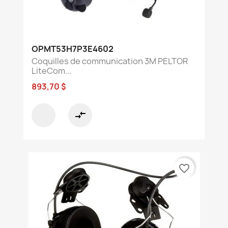
OPMT53H7P3E4602
Coquilles de communication 3M PELTOR
LiteCom...
893,70 $
compare_arrows
favorite_border