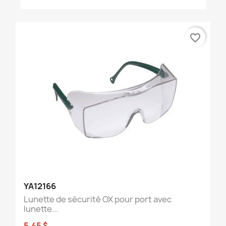
favorite_border
YA12166
Lunette de sécurité OX pour port avec
lunette...
5,45 $