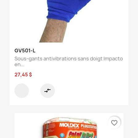
GV501-L
Sous-gants antivibrations sans doigt Impacto
en...
27,45 $
compare_arrows
favorite_border