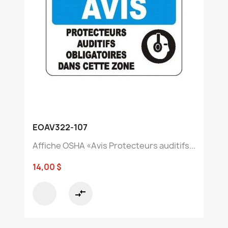
EOAV322-107
Affiche OSHA «Avis Protecteurs auditifs...
14,00 $
compare_arrows