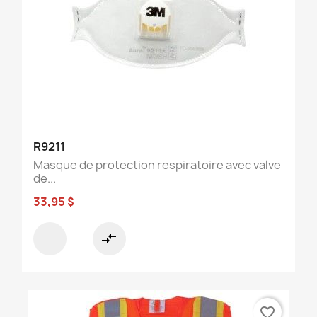
R9211
Masque de protection respiratoire avec valve
de...
33,95 $
compare_arrows
favorite_border