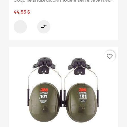
44,55 $
compare_arrows
favorite_border