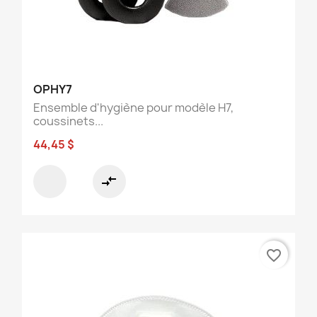
OPHY7
Ensemble d'hygiène pour modèle H7,
coussinets...
44,45 $
compare_arrows
favorite_border