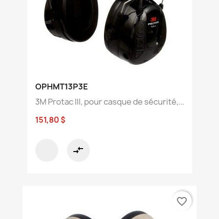
OPHMT13P3E
3M Protac III, pour casque de sécurité,...
151,80 $
compare_arrows
favorite_border