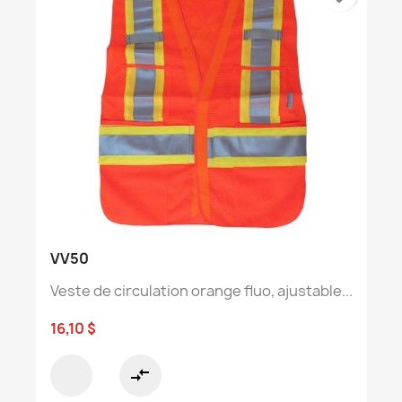
VV50
Veste de circulation orange fluo, ajustable...
16,10 $
compare_arrows