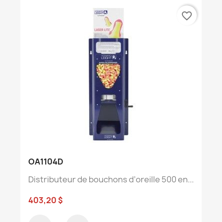
favorite_border
OA1104D
Distributeur de bouchons d’oreille 500 en...
403,20 $