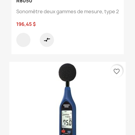
R8050
Sonomètre deux gammes de mesure, type 2
196,45 $
compare_arrows
favorite_border