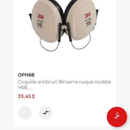
OPH6B
Coquille antibruit 3M serre nuque modèle
H6B,...
33,45 $
compare_arrows
0
compare_arrows