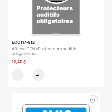
ECO117-812
Affiche CDN «Protecteurs auditifs
obligatoires»...
12,40 $
compare_arrows
favorite_border