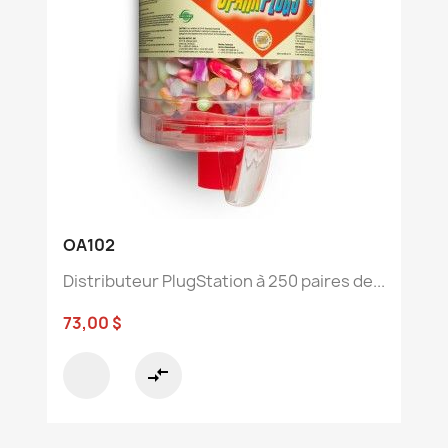
OA102
Distributeur PlugStation à 250 paires de...
73,00 $
compare_arrows