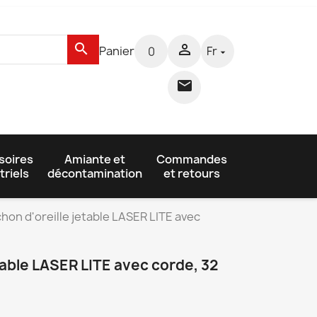
search

Panier
Fr
0


soires
Amiante et
Commandes
triels
décontamination
et retours
hon d'oreille jetable LASER LITE avec
table LASER LITE avec corde, 32