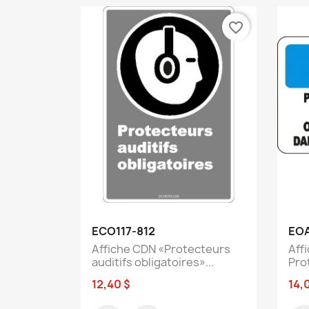
favorite_border
Aperçu rapide

ECO117-812
EOA
Affiche CDN «Protecteurs
Aff
auditifs obligatoires»...
Prot
12,40 $
14,