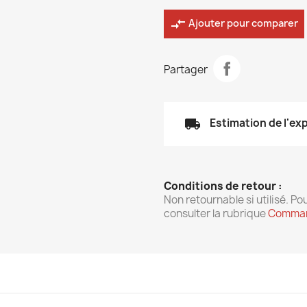
compare_arrows
Ajouter pour comparer
Partager
local_shipping
Estimation de l'ex
Conditions de retour :
Non retournable si utilisé. Pou
consulter la rubrique
Comman