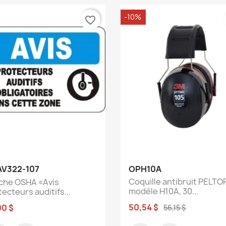
-10%
favorite_border
Aperçu rapide
Aperçu rapide


V322-107
OPH10A
Coquille antibruit PELTO
iche OSHA «Avis
modèle H10A, 30...
ecteurs auditifs...
50,54 $
00 $
56,15 $