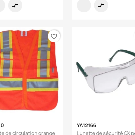
compare_arrows
compare_arrows
favorite_border
Aperçu rapide
Aperçu rapide


50
YA12166
te de circulation orange
Lunette de sécurité OX p