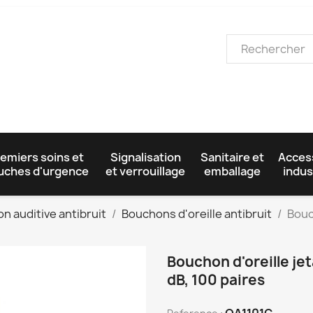
emiers soins et
Signalisation
Sanitaire et
Acces
uches d'urgence
et verrouillage
emballage
indus
on auditive antibruit
Bouchons d'oreille antibruit
Bouc
Bouchon d'oreille je
dB, 100 paires
OA1101C