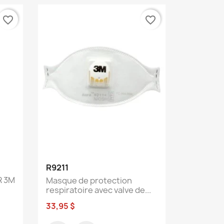
favorite_border
favorite_border
Aperçu rapide

R9211
R 3M
Masque de protection
respiratoire avec valve de...
33,95 $