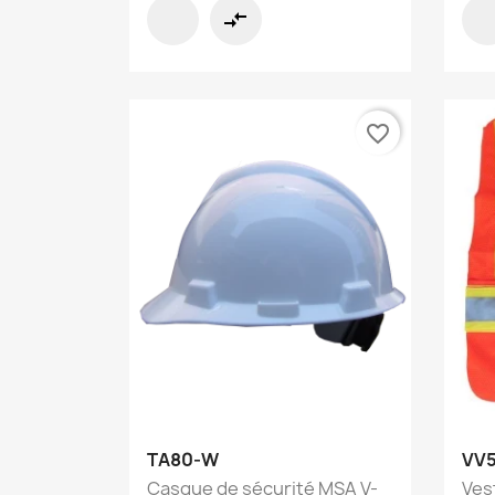
compare_arrows
favorite_border
Aperçu rapide

TA80-W
VV
Casque de sécurité MSA V-
Ves