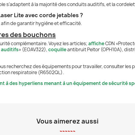
le s’adaptent à la majorité des conduits auditifs, et la cordelett
aser Lite avec corde jetables ?
afin de garantir hygiène et efficacité.
res des bouchons
rité complémentaire. Voyez les articles;
affiche
CDN «Protecte
s
auditifs
» (EOAV322),
coquille
antibruit Peltor (OPH10A), dist
ous recherchez des équipements pour travailler, consulter les p
ction respiratoire (R6502QL).
nt à des hyperliens menant à un équipement de sécurité spé
Vous aimerez aussi