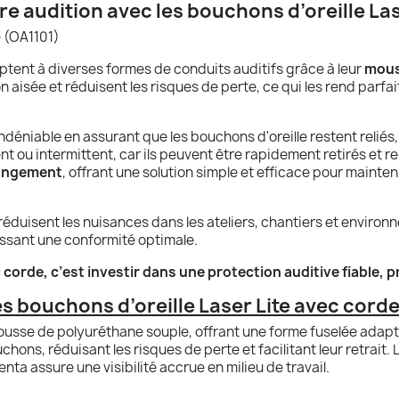
 audition avec les bouchons d’oreille Las
 (OA1101)
daptent à diverses formes de conduits auditifs grâce à leur
mouss
on aisée et réduisent les risques de perte, ce qui les rend parfa
déniable en assurant que les bouchons d'oreille restent reliés, 
t ou intermittent, car ils peuvent être rapidement retirés et re
 rangement
, offrant une solution simple et efficace pour mainten
réduisent les nuisances dans les ateliers, chantiers et environn
tissant une conformité optimale.
 corde, c’est investir dans une protection auditive fiable, 
s bouchons d’oreille Laser Lite avec cord
sse de polyuréthane souple, offrant une forme fuselée adaptée
chons, réduisant les risques de perte et facilitant leur retrait
enta assure une visibilité accrue en milieu de travail.