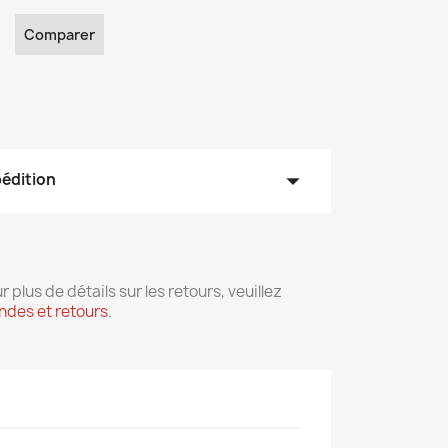
Comparer
arrow_drop_down
pédition
r plus de détails sur les retours, veuillez
des et retours
.