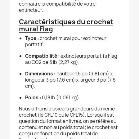
connaître la compatibilité de votre
extincteur.
Caractéristiques du crochet
mural Flag
Type :
crochet mural pour extincteur
portatif.
Compatibilité :
extincteurs portatifs Flag
au CO2 de 5 lb (2,27 kg).
Dimensions :
hauteur 1,5 po (3,81 cm) x
longueur 3 po (7,6 cm) x largeur 3 po (7,6
cm).
Poids :
0,18 lb (0,081 kg).
Nous offrons plusieurs grandeurs du même
crochet (le CFL10 ou le CFL15). Lorsqu'il est
question du format en livres, on se réfère au
contenu et non au poids total ; le crochet est
conçu en fonction du poids total de