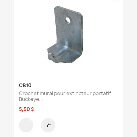
CB10
Crochet mural pour extincteur portatif
Buckeye...
5,50 $
compare_arrows