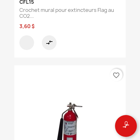
CFL15
Crochet mural pour extincteurs Flag au
CO2...
3,60 $
compare_arrows
favorite_border
0
compare_arrows