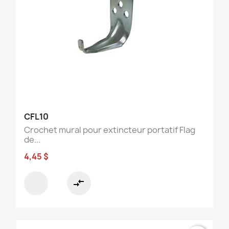
CFL10
Crochet mural pour extincteur portatif Flag
de...
4,45 $
compare_arrows