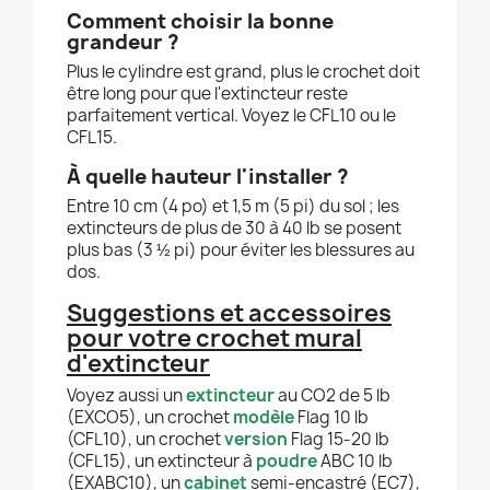
Comment choisir la bonne
grandeur ?
Plus le cylindre est grand, plus le crochet doit
être long pour que l'extincteur reste
parfaitement vertical. Voyez le CFL10 ou le
CFL15.
À quelle hauteur l'installer ?
Entre 10 cm (4 po) et 1,5 m (5 pi) du sol ; les
extincteurs de plus de 30 à 40 lb se posent
plus bas (3 ½ pi) pour éviter les blessures au
dos.
Suggestions et accessoires
pour votre crochet mural
d'extincteur
Voyez aussi un
extincteur
au CO2 de 5 lb
(EXCO5), un crochet
modèle
Flag 10 lb
(CFL10), un crochet
version
Flag 15-20 lb
(CFL15), un extincteur à
poudre
ABC 10 lb
(EXABC10), un
cabinet
semi-encastré (EC7),