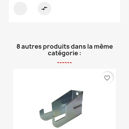
compare_arrows
8 autres produits dans la même
catégorie :
favorite_border