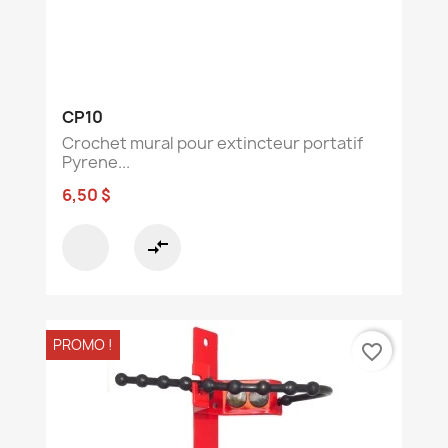
CP10
Crochet mural pour extincteur portatif
Pyrene...
6,50 $
compare_arrows
PROMO !
favorite_border