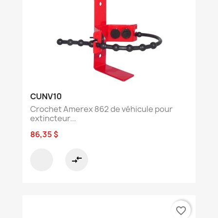
CUNV10
Crochet Amerex 862 de véhicule pour
extincteur...
86,35 $
compare_arrows
favorite_border