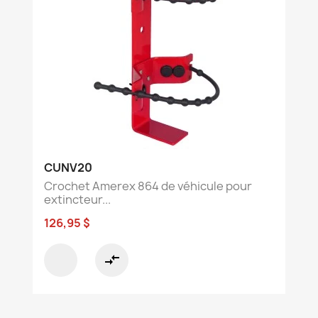
CUNV20
Crochet Amerex 864 de véhicule pour
extincteur...
126,95 $
compare_arrows