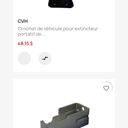
CVH
Crochet de véhicule pour extincteur
portatif de...
48,15 $
compare_arrows
favorite_border