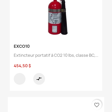
EXCO10
Extincteur portatif à CO2 10 lbs, classe BC,...
454,50 $
compare_arrows
favorite_border