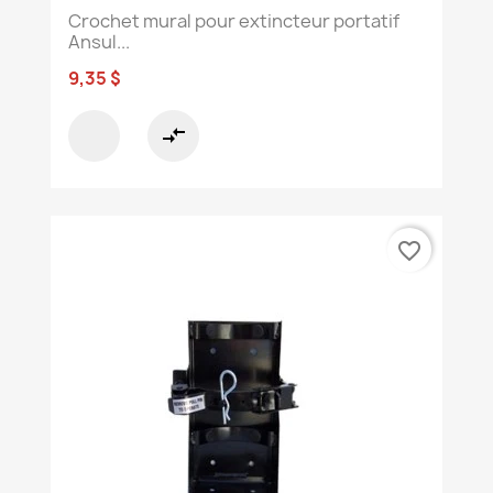
Crochet mural pour extincteur portatif
Ansul...
9,35 $
compare_arrows
favorite_border