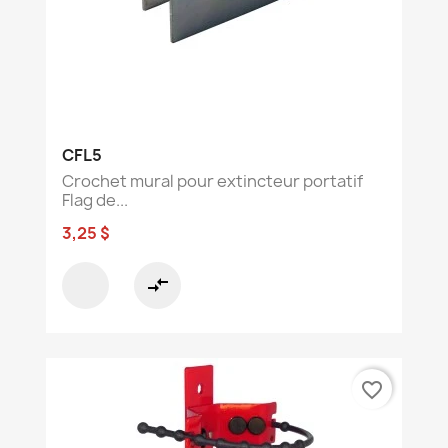
CFL5
Crochet mural pour extincteur portatif
Flag de...
3,25 $
compare_arrows
favorite_border