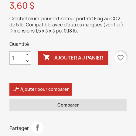
3,60 $
Crochet mural pour extincteur portatif Flag au CO2
de 5 lb. Compatible avec d'autres marques (vérifier).
Dimensions 1,5 x 3 x 3 po, 0,18 lb.
Quantité

favorite_border
AJOUTER AU PANIER
compare_arrows
Ajouter pour comparer
Comparer
Partager