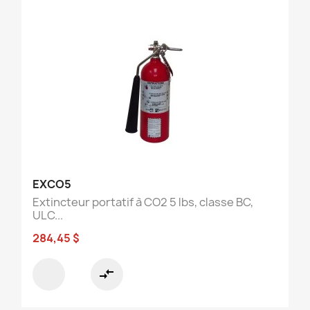
EXCO5
Extincteur portatif à CO2 5 lbs, classe BC,
ULC...
284,45 $
compare_arrows