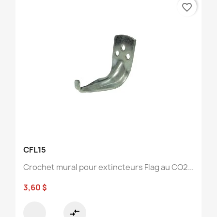
favorite_border
CFL15
Crochet mural pour extincteurs Flag au CO2...
3,60 $
compare_arrows