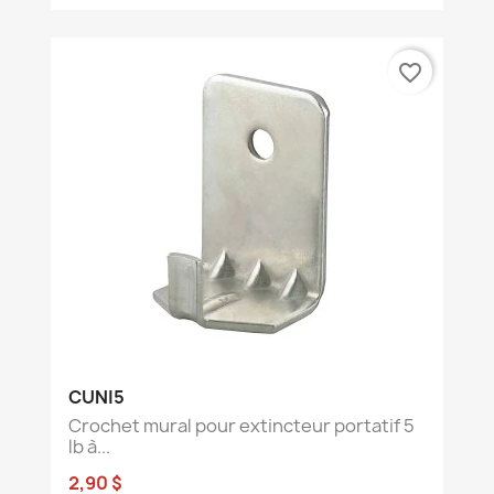
favorite_border
CUNI5
Crochet mural pour extincteur portatif 5
lb à...
2,90 $