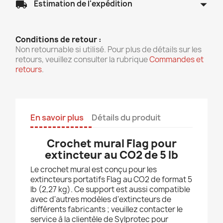
arrow_drop_down
local_shipping
Estimation de l'expédition
Conditions de retour :
Non retournable si utilisé. Pour plus de détails sur les
retours, veuillez consulter la rubrique
Commandes et
retours
.
En savoir plus
Détails du produit
Crochet mural Flag pour
extincteur au CO2 de 5 lb
Le crochet mural est conçu pour les
extincteurs portatifs Flag au CO2 de format 5
lb (2,27 kg). Ce support est aussi compatible
avec d'autres modèles d'extincteurs de
différents fabricants ; veuillez contacter le
service à la clientèle de Sylprotec pour