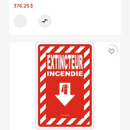
376,25 $
compare_arrows
favorite_border