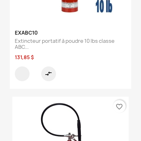
EXABC10
Extincteur portatif à poudre 10 lbs classe
ABC...
131,85 $
compare_arrows
favorite_border