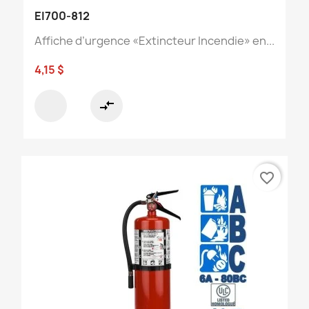
EI700-812
Affiche d’urgence «Extincteur Incendie» en...
4,15 $
compare_arrows
favorite_border