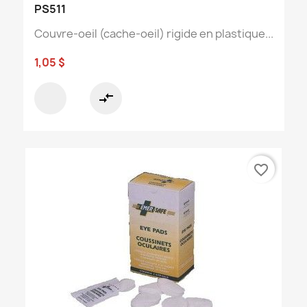
PS511
Couvre-oeil (cache-oeil) rigide en plastique...
1,05 $
compare_arrows
favorite_border