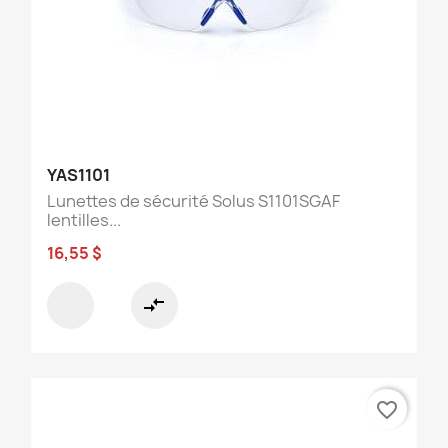
YAS1101
Lunettes de sécurité Solus S1101SGAF
lentilles...
16,55 $
compare_arrows
favorite_border