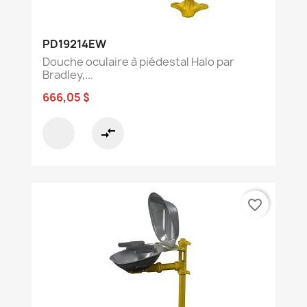
PD19214EW
Douche oculaire à piédestal Halo par
Bradley,...
666,05 $
compare_arrows
favorite_border