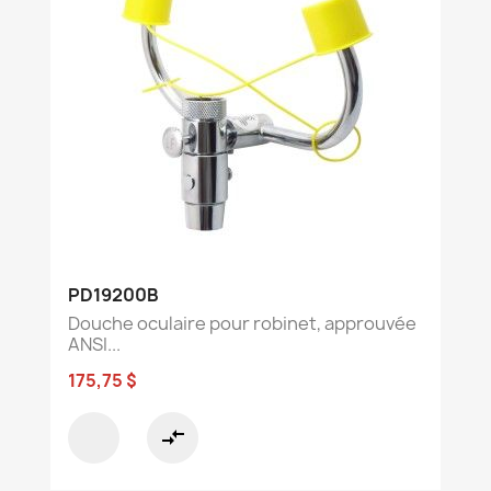
PD19200B
Douche oculaire pour robinet, approuvée
ANSI...
175,75 $
compare_arrows