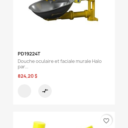
PD19224T
Douche oculaire et faciale murale Halo
par...
824,20 $
compare_arrows
favorite_border