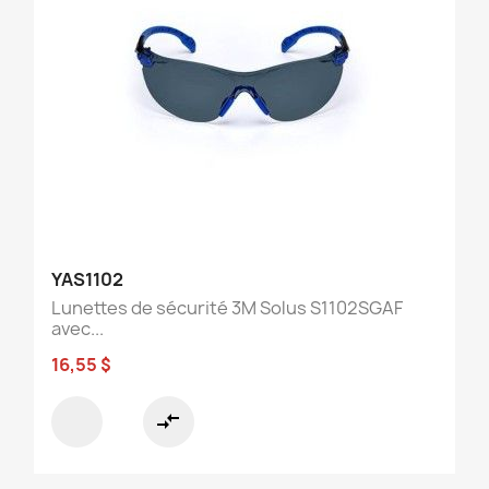
YAS1102
Lunettes de sécurité 3M Solus S1102SGAF
avec...
16,55 $
compare_arrows