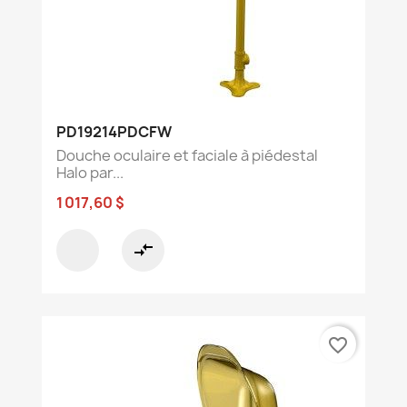
PD19214PDCFW
Douche oculaire et faciale à piédestal
Halo par...
1 017,60 $
compare_arrows
favorite_border