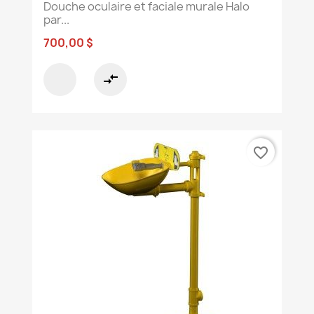
Douche oculaire et faciale murale Halo
par...
700,00 $
compare_arrows
favorite_border