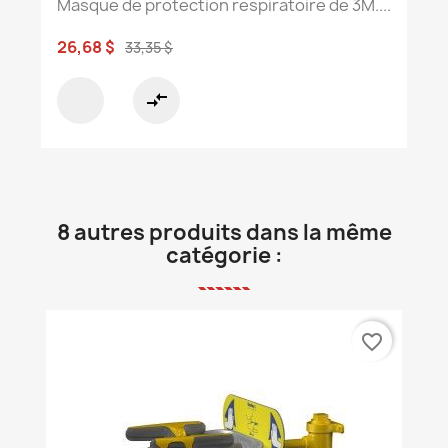
Masque de protection respiratoire de 3M....
26,68 $
33,35 $
compare_arrows
8 autres produits dans la même
catégorie :
favorite_border