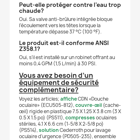
Peut-elle protéger contre l’eau trop
chaude?
Oui. Sa valve anti-brûlure intégrée bloque
l’écoulement vers les têtes lorsque la
température dépasse 37 °C (100 °F).
Le produit est-il conforme ANSI
Z358.1?
Oui, s’il est installé sur un robinet offrant au
moins 0,4 GPM (1,5 L/min) à 30 PSI.
Vous avez besoin d’un
équipement de sécurité
complémentaire?
Voyez les articles;
affiche
CDN «Douche
oculaire» (ECU505-812),
couvre-œil
(cache-
œil) rigide en plastique 7.5 X 1.25 X 3.8 cm (3 X
0.5 X 1.5 po) (PS511),
compresses
oculaires
stériles, 4.1 X 6.6 cm (1-5/8 X 2-5/8 po)
(PS514),
solution
Cederroth pour lavage
oculaire d'urgence (PD505-235), ensemble