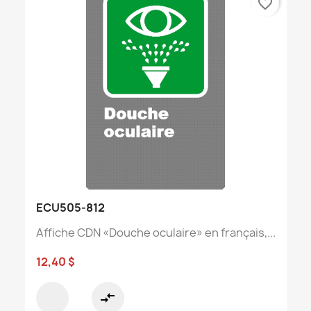
favorite_border
ECU505-812
Affiche CDN «Douche oculaire» en français,...
12,40 $
compare_arrows