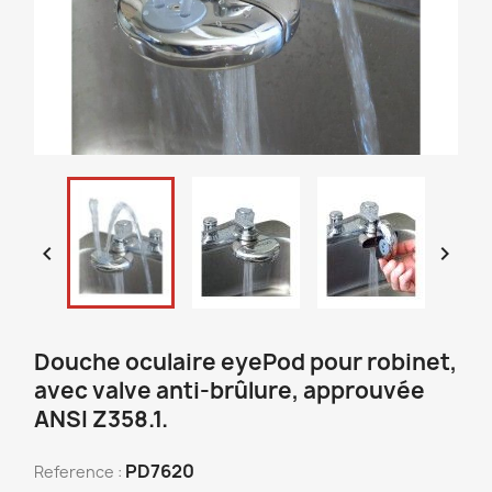


Douche oculaire eyePod pour robinet,
avec valve anti-brûlure, approuvée
ANSI Z358.1.
PD7620
Reference :