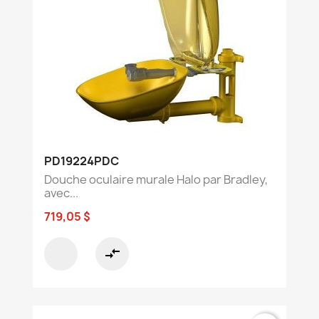
PD19224PDC
Douche oculaire murale Halo par Bradley,
avec...
719,05 $
compare_arrows