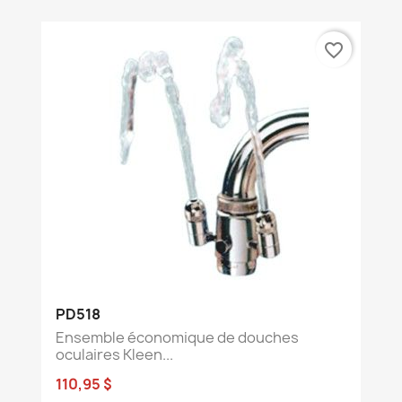
favorite_border
PD518
Ensemble économique de douches
oculaires Kleen...
110,95 $