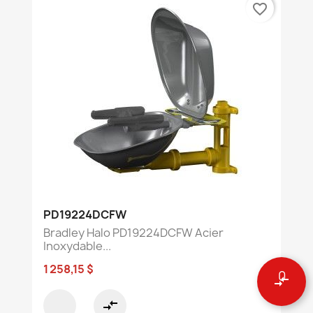
favorite_border
PD19224DCFW
Bradley Halo PD19224DCFW Acier
Inoxydable...
1 258,15 $
0
compare_arrows
compare_arrows