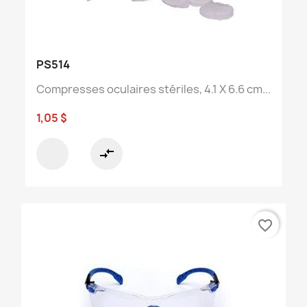
PS514
Compresses oculaires stériles, 4.1 X 6.6 cm...
1,05 $
compare_arrows
favorite_border