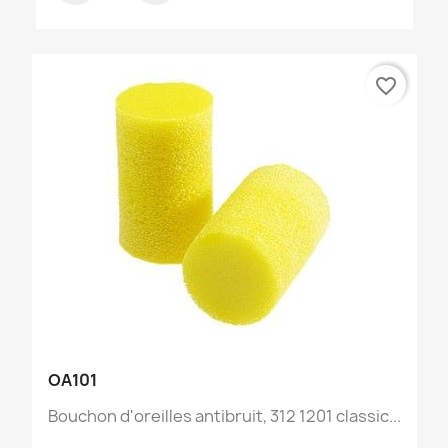
favorite_border
OA101
Bouchon d'oreilles antibruit, 312 1201 classic...