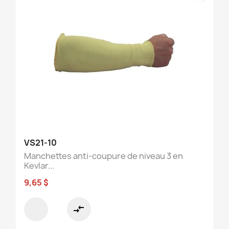
VS21-10
Manchettes anti-coupure de niveau 3 en
Kevlar...
9,65 $
compare_arrows