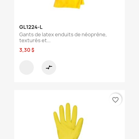
GL1224-L
Gants de latex enduits de néoprène,
texturés et...
3,30 $
compare_arrows
favorite_border