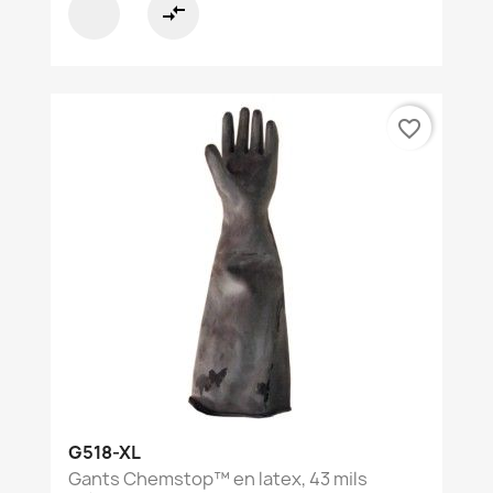
compare_arrows
favorite_border
G518-XL
Gants Chemstop™ en latex, 43 mils