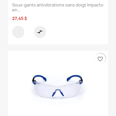
Sous-gants antivibrations sans doigt Impacto
en...
27,45 $
compare_arrows
favorite_border