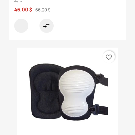
46,00 $
66,20 $
compare_arrows
favorite_border