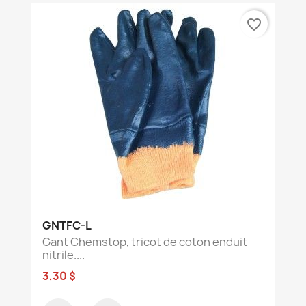
favorite_border
GNTFC-L
Gant Chemstop, tricot de coton enduit
nitrile....
3,30 $