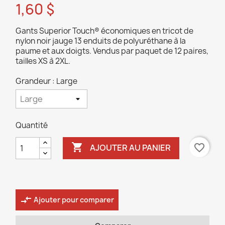
1,60 $
Gants Superior Touch® économiques en tricot de
nylon noir jauge 13 enduits de polyuréthane à la
paume et aux doigts. Vendus par paquet de 12 paires,
tailles XS à 2XL.
Grandeur : Large
Quantité

favorite_border
AJOUTER AU PANIER
compare_arrows
Ajouter pour comparer