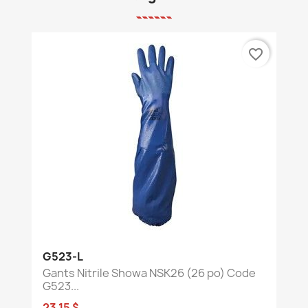
favorite_border
G523-L
Gants Nitrile Showa NSK26 (26 po) Code
G523...
23,15 $