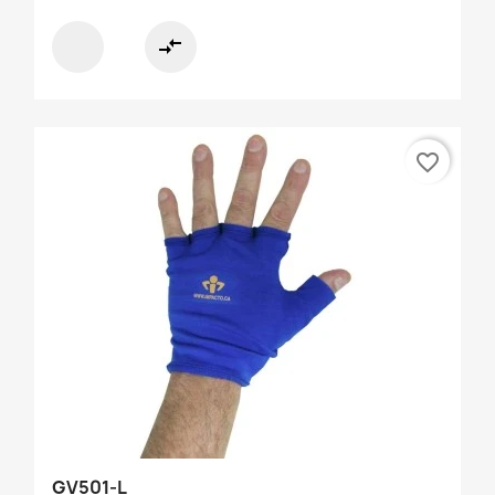
compare_arrows
favorite_border
GV501-L