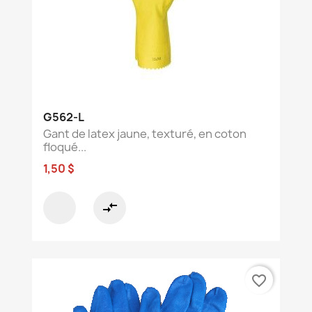
G562-L
Gant de latex jaune, texturé, en coton
floqué...
1,50 $
compare_arrows
favorite_border