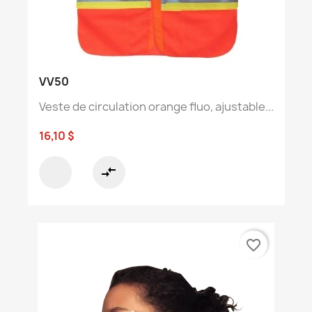
VV50
Veste de circulation orange fluo, ajustable...
16,10 $
compare_arrows
favorite_border