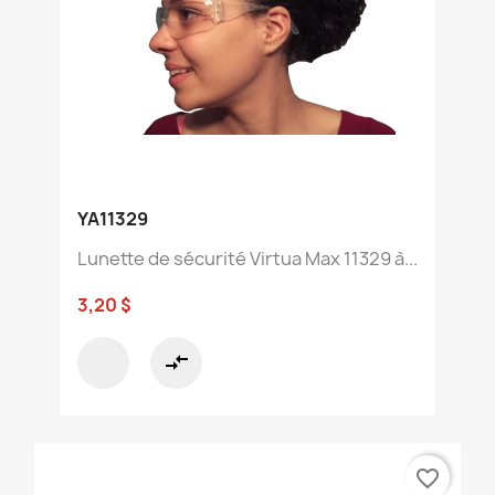
YA11329
Lunette de sécurité Virtua Max 11329 à...
3,20 $
compare_arrows
favorite_border