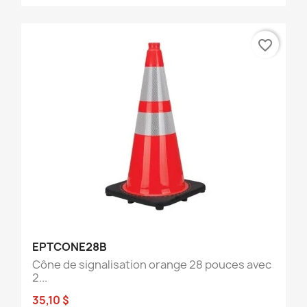
favorite_border
EPTCONE28B
Cône de signalisation orange 28 pouces avec
2...
35,10 $