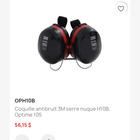
favorite_border
OPH10B
Coquille antibruit 3M serre nuque H10B,
Optime 105
56,15 $