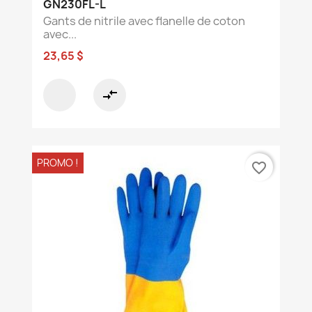
GN230FL-L
Gants de nitrile avec flanelle de coton
avec...
23,65 $
compare_arrows
PROMO !
favorite_border