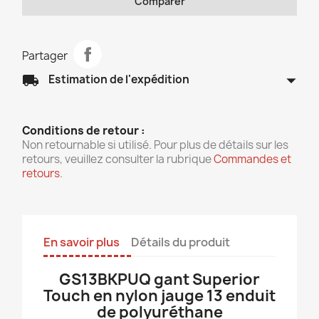
Comparer
Partager
arrow_drop_down
local_shipping
Estimation de l'expédition
Conditions de retour :
Non retournable si utilisé. Pour plus de détails sur les
retours, veuillez consulter la rubrique
Commandes et
retours
.
En savoir plus
Détails du produit
GS13BKPUQ gant Superior
Touch en nylon jauge 13 enduit
de polyuréthane