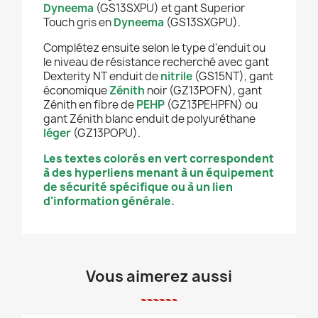
Dyneema
(GS13SXPU) et gant Superior
Touch gris en
Dyneema
(GS13SXGPU).
Complétez ensuite selon le type d'enduit ou
le niveau de résistance recherché avec gant
Dexterity NT enduit de
nitrile
(GS15NT), gant
économique
Zénith
noir (GZ13POFN), gant
Zénith en fibre de
PEHP
(GZ13PEHPFN) ou
gant Zénith blanc enduit de polyuréthane
léger
(GZ13POPU).
Les textes colorés en vert correspondent
à des hyperliens menant à un équipement
de sécurité spécifique ou à un lien
d'information générale.
Vous aimerez aussi