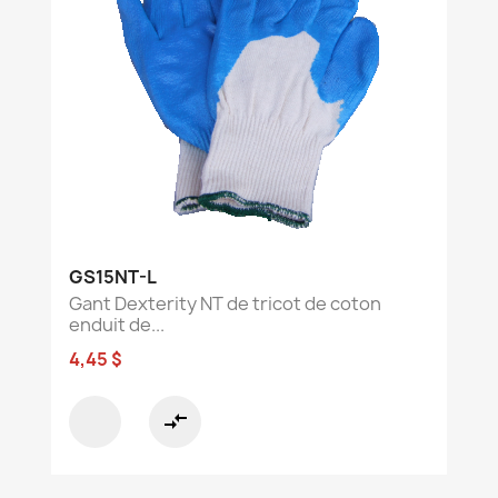
GS15NT-L
Gant Dexterity NT de tricot de coton
enduit de...
4,45 $
compare_arrows