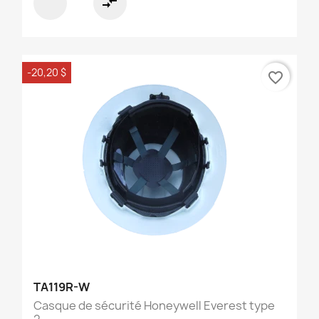
compare_arrows
-20,20 $
favorite_border
TA119R-W
Casque de sécurité Honeywell Everest type
2,...