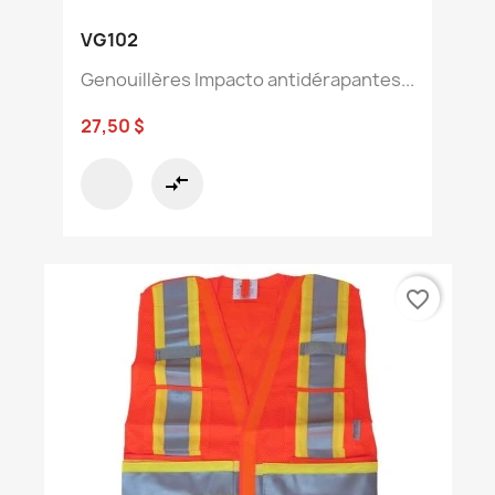
VG102
Genouillères Impacto antidérapantes...
27,50 $
compare_arrows
favorite_border