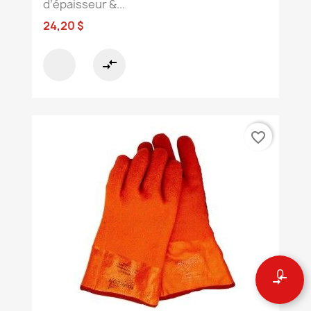
d’épaisseur &...
24,20 $
compare_arrows
favorite_border
0
compare_arrows