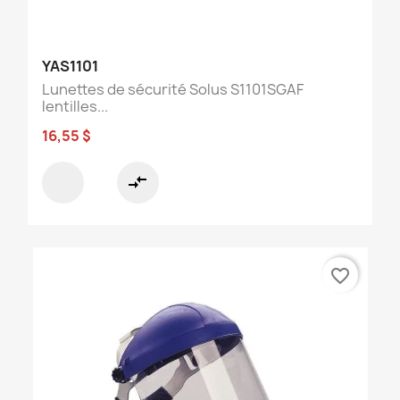
YAS1101
Lunettes de sécurité Solus S1101SGAF
lentilles...
16,55 $
compare_arrows
favorite_border