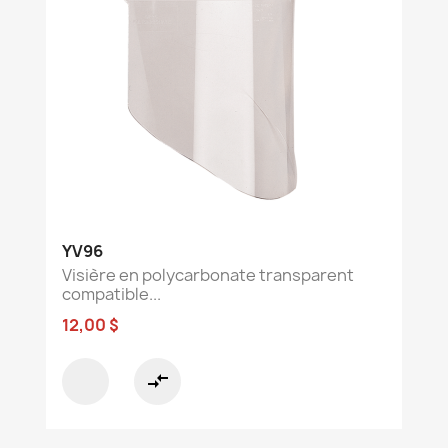
YV96
Visière en polycarbonate transparent
compatible...
12,00 $
compare_arrows