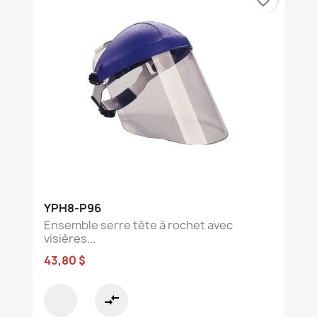
YPH8-P96
Ensemble serre tête à rochet avec
visières...
43,80 $
compare_arrows