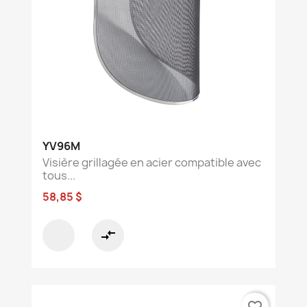
YV96M
Visière grillagée en acier compatible avec
tous...
58,85 $
compare_arrows
favorite_border