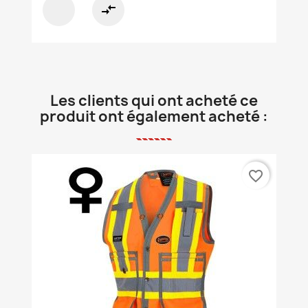
compare_arrows
Les clients qui ont acheté ce
produit ont également acheté :
favorite_border