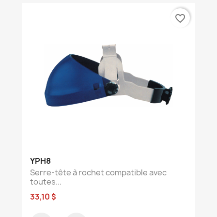
favorite_border
YPH8
Serre-tête à rochet compatible avec
toutes...
33,10 $