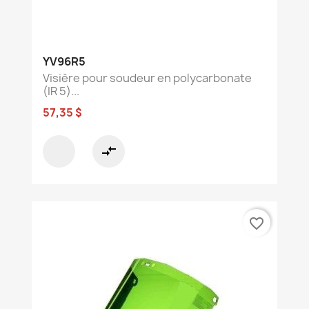
YV96R5
Visière pour soudeur en polycarbonate
(IR 5)...
57,35 $
compare_arrows
favorite_border