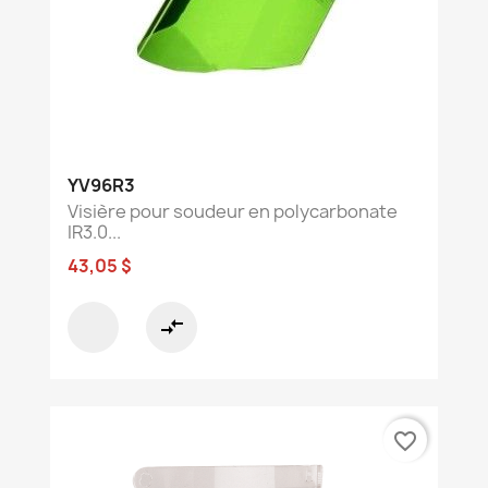
YV96R3
Visière pour soudeur en polycarbonate
IR3.0...
43,05 $
compare_arrows
favorite_border