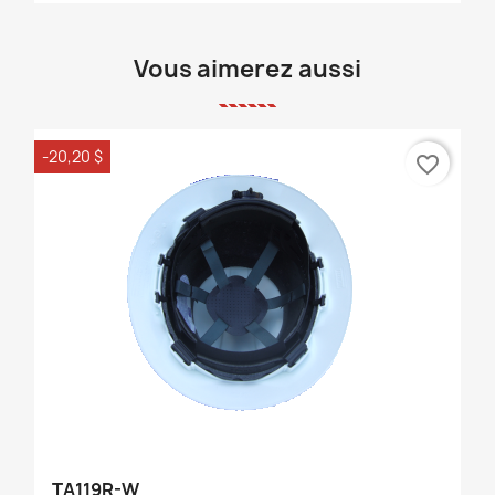
Vous aimerez aussi
-20,20 $
favorite_border
TA119R-W