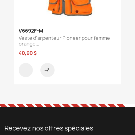
V6692F-M
Veste d'arpenteur Pioneer pour femme
orange...
40,90 $
compare_arrows
Recevez nos offres spéciales