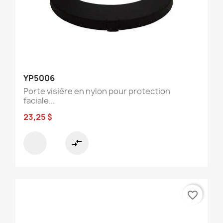
YP5006
Porte visière en nylon pour protection
faciale...
23,25 $
compare_arrows
favorite_border