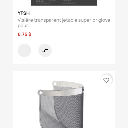
YFSH
Visière transparent jetable superior glove
pour...
6,75 $
compare_arrows
favorite_border