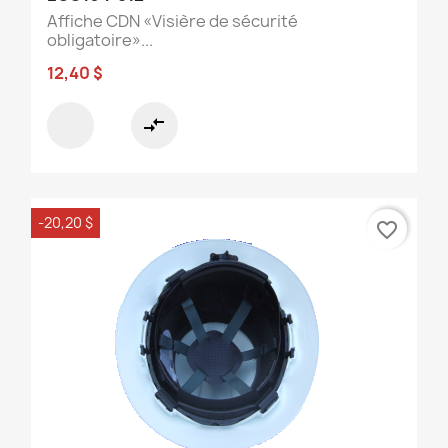
Affiche CDN «Visière de sécurité
obligatoire»...
12,40 $
compare_arrows
-20,20 $
favorite_border