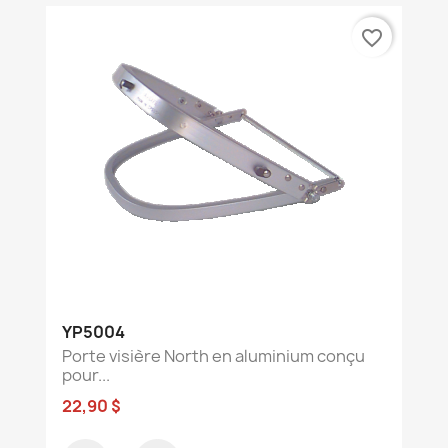
favorite_border
YP5004
Porte visière North en aluminium conçu
pour...
22,90 $