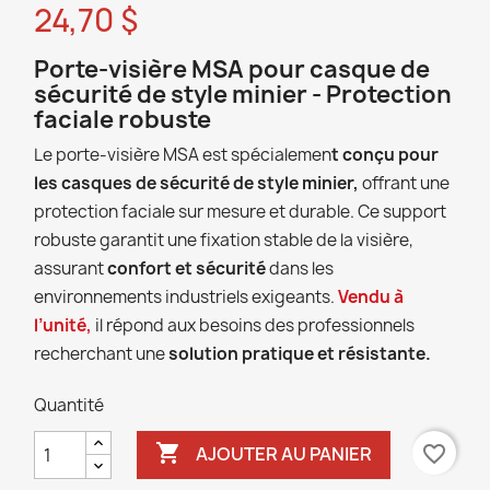
24,70 $
Porte-visière MSA pour casque de
sécurité de style minier - Protection
faciale robuste
Le porte-visière MSA est spécialemen
t conçu pour
les casques de sécurité de style minier,
offrant une
protection faciale sur mesure et durable. Ce support
robuste garantit une fixation stable de la visière,
assurant
confort et sécurité
dans les
environnements industriels exigeants.
Vendu à
l’unité,
il répond aux besoins des professionnels
recherchant une
solution pratique et résistante.
Quantité

favorite_border
AJOUTER AU PANIER