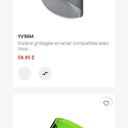
YV96M
Visière grillagée en acier compatible avec
tous...
58,85 $
compare_arrows
favorite_border