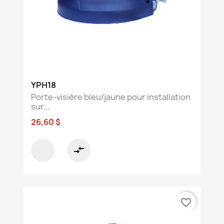
YPH18
Porte-visière bleu/jaune pour installation
sur...
26,60 $
compare_arrows
favorite_border