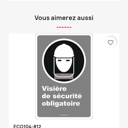
Vous aimerez aussi
favorite_border
ECO104-812