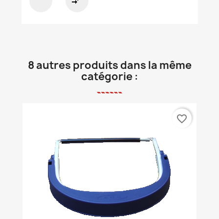
compare_arrows
8 autres produits dans la même
catégorie :
favorite_border