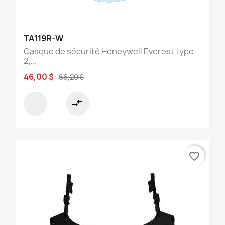
TA119R-W
Casque de sécurité Honeywell Everest type
2,...
46,00 $
66,20 $
compare_arrows
favorite_border