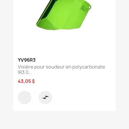
YV96R3
Visière pour soudeur en polycarbonate
IR3.0...
43,05 $
compare_arrows