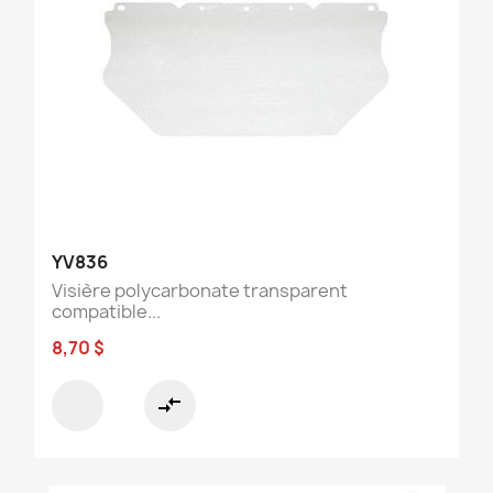
YV836
Visière polycarbonate transparent
compatible...
8,70 $
compare_arrows