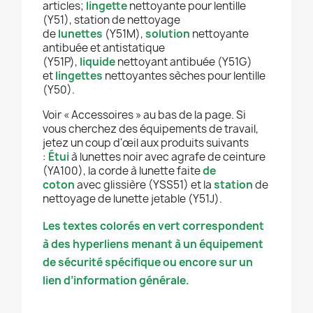
articles;
lingette
nettoyante pour lentille
(Y51), station de nettoyage
de
lunettes
(Y51M),
solution
nettoyante
antibuée et antistatique
(Y51P),
liquide
nettoyant antibuée (Y51G)
et
lingettes
nettoyantes sèches pour lentille
(Y50).
Voir « Accessoires » au bas de la page. Si
vous cherchez des équipements de travail,
jetez un coup d'œil aux produits suivants
:
Étui
à lunettes noir avec agrafe de ceinture
(YA100), la corde à lunette faite
de
coton
avec glissière (YSS51) et la
station
de
nettoyage de lunette jetable (Y51J).
Les textes colorés en vert correspondent
à des hyperliens menant à un équipement
de sécurité spécifique ou encore sur un
lien d’information générale.