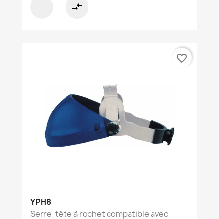
compare_arrows
favorite_border
YPH8
Serre-tête à rochet compatible avec