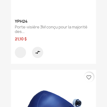
YPH24
Porte-visière 3M conçu pour la majorité
des...
21,10 $
compare_arrows
favorite_border