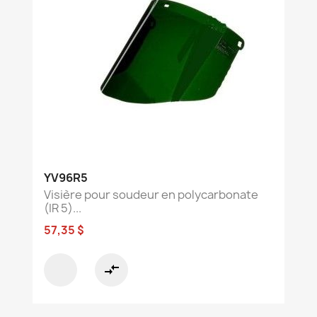
YV96R5
Visière pour soudeur en polycarbonate
(IR 5)...
57,35 $
compare_arrows