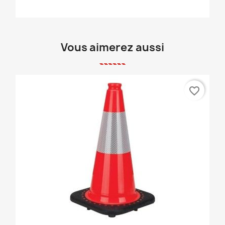
Vous aimerez aussi
favorite_border