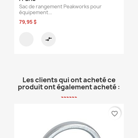
Sac de rangement Peakworks pour
équipement...
79,95 $
compare_arrows
Les clients qui ont acheté ce
produit ont également acheté :
favorite_border