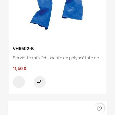
VH6602-B
Serviette rafraîchissante en polyacétate de...
11,40 $
compare_arrows
favorite_border