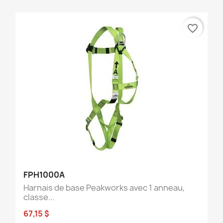
favorite_border
FPH1000A
Harnais de base Peakworks avec 1 anneau,
classe...
67,15 $