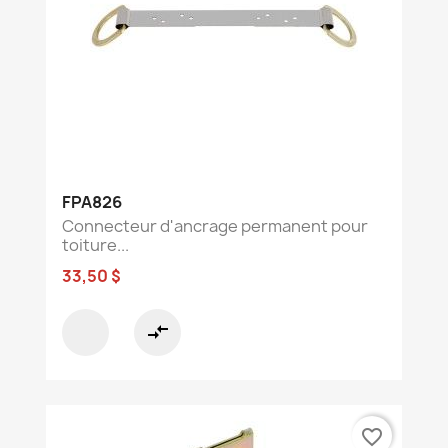
FPA826
Connecteur d'ancrage permanent pour
toiture...
33,50 $
compare_arrows
favorite_border