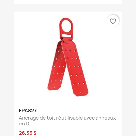
favorite_border
FPA827
Ancrage de toit réutilisable avec anneaux
en D...
26,35 $