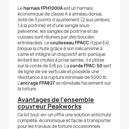
Le
harnais FPH1000A
est un harnais
économique de classe A à anneau dorsal,
doté de 3 points d'ajustement (2 aux jambes,
1 à la poitrine) et d'une sangle sous-
pelvienne; les sangles de poitrine et de
cuisses sont réunies par des boucles
entrelacées. Le
coulisseau FPACC
(type E4)
bloque la chute grâce à son mécanisme à
came et intègre un dispositif anti-panique
évitant les chutes à prise serrée; il s'utilise
sur la corde de 5/8 po. La
corde FPAC-50
sert
de ligne de vie verticale et possède une
résistance à la rupture minimale de 5000 lb.
L'
ancrage FPA827
se réinstalle facilement sur
la toiture.
Avantages de l'ensemble
couvreur Peakworks
Ce kit tout-en-un offre une solution antichute
complète, économique et facile à transporter
pour les travaux de toiture occasionnels.