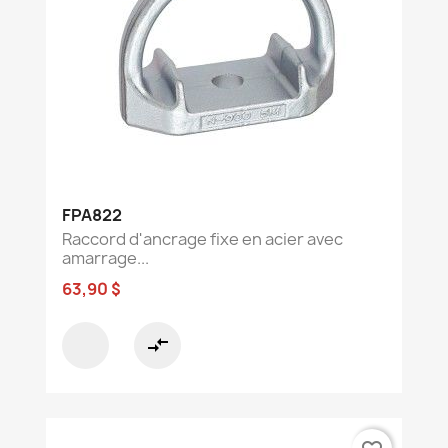
FPA822
Raccord d'ancrage fixe en acier avec
amarrage...
63,90 $
compare_arrows