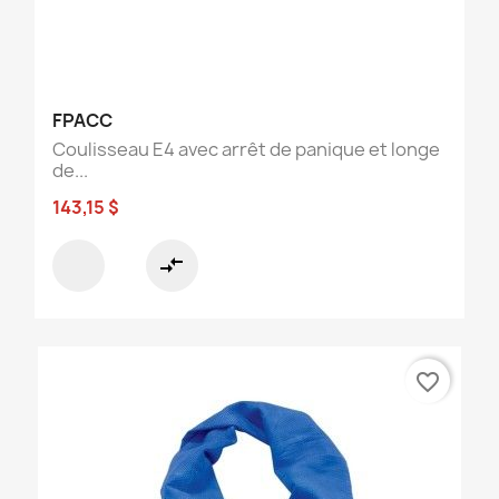
FPACC
Coulisseau E4 avec arrêt de panique et longe
de...
143,15 $
compare_arrows
favorite_border