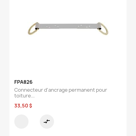
FPA826
Connecteur d'ancrage permanent pour
toiture...
33,50 $
compare_arrows