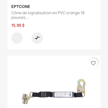
EPTCONE
Cône de signalisation en PVC orange 18
pouces,...
15,95 $
compare_arrows
favorite_border