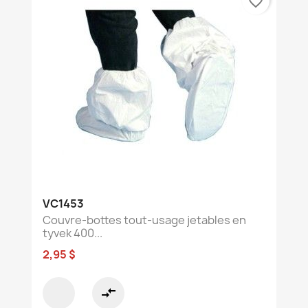
favorite_border
VC1453
Couvre-bottes tout-usage jetables en
tyvek 400...
2,95 $
compare_arrows