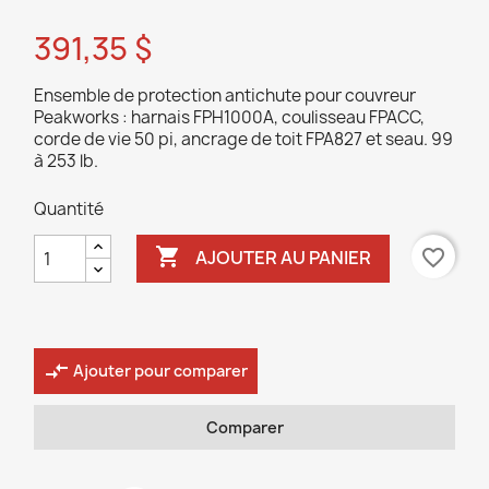
391,35 $
Ensemble de protection antichute pour couvreur
Peakworks : harnais FPH1000A, coulisseau FPACC,
corde de vie 50 pi, ancrage de toit FPA827 et seau. 99
à 253 lb.
Quantité

favorite_border
AJOUTER AU PANIER
compare_arrows
Ajouter pour comparer
Comparer