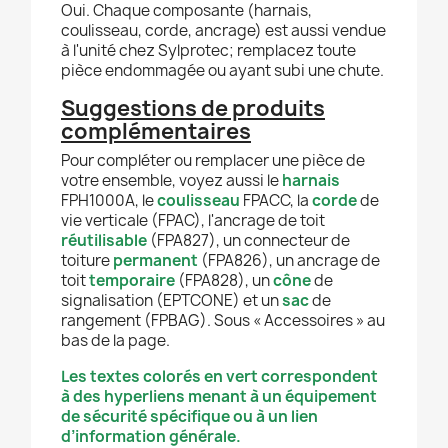
Oui. Chaque composante (harnais,
coulisseau, corde, ancrage) est aussi vendue
à l'unité chez Sylprotec; remplacez toute
pièce endommagée ou ayant subi une chute.
Suggestions de produits
complémentaires
Pour compléter ou remplacer une pièce de
votre ensemble, voyez aussi le
harnais
FPH1000A, le
coulisseau
FPACC, la
corde
de
vie verticale (FPAC), l'ancrage de toit
réutilisable
(FPA827), un connecteur de
toiture
permanent
(FPA826), un ancrage de
toit
temporaire
(FPA828), un
cône
de
signalisation (EPTCONE) et un
sac
de
rangement (FPBAG). Sous « Accessoires » au
bas de la page.
Les textes colorés en vert correspondent
à des hyperliens menant à un équipement
de sécurité spécifique ou à un lien
d’information générale.