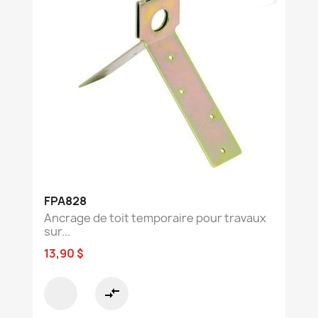
FPA828
Ancrage de toit temporaire pour travaux
sur...
13,90 $
compare_arrows