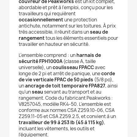
couvreur de Peakworks
est un kit complet,
abordable et prêt à l'emploi, conçu pour les
travailleurs qui requièrent
occasionnellement
une protection
antichute, notamment sur les toitures. À prix
très accessible, il réunit dans un
seau de
rangement
tous les éléments essentiels pour
travailler en hauteur en sécurité.
L'ensemble comprend : un
harnais de
sécurité FPH1000A
(classe A, taille
universelle), un
coulisseau FPACC
avec
longe de 2 pi et arrêt de panique, une
corde
de vie verticale FPAC de 50 pieds
(5/8 po),
un
ancrage de toit temporaire FPA827
, ainsi
qu'un
seau
servant au transport et au
rangement. Code du fabricant Peakworks :
V8257045, modèle RK4-50. L'ensemble est
conforme aux normes CSA Z259.10-06, CSA
Z259.11-05 et CSA Z259.2.5, et convient à un
travailleur de 99 à 253 lb (45 à 115 kg)
,
incluant les vêtements, les outils et
l'équipement.