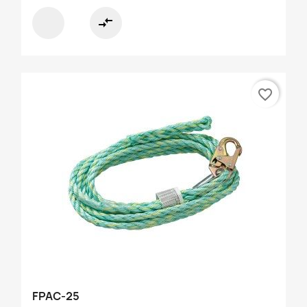
compare_arrows
favorite_border
FPAC-25