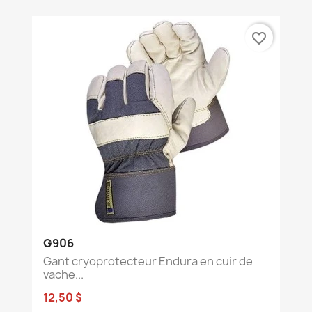
favorite_border
G906
Gant cryoprotecteur Endura en cuir de
vache...
12,50 $