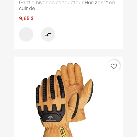
Gant d’hiver de conducteur Horizon™ en
cuir de...
9,65 $
compare_arrows
favorite_border