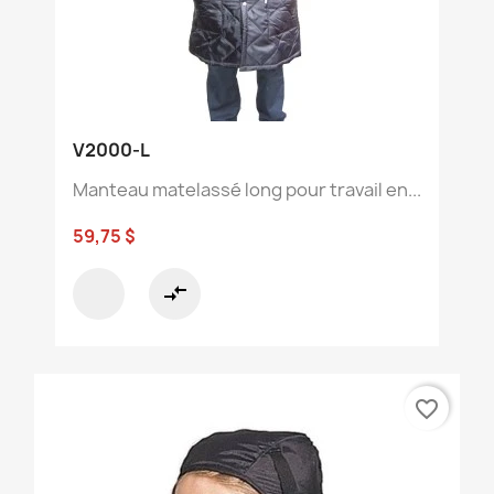
V2000-L
Manteau matelassé long pour travail en...
59,75 $
compare_arrows
favorite_border