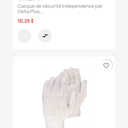
Casque de sécurité Independence par
Delta Plus,...
10,25 $
compare_arrows
favorite_border