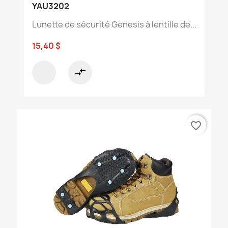
YAU3202
Lunette de sécurité Genesis à lentille de...
15,40 $
compare_arrows
favorite_border