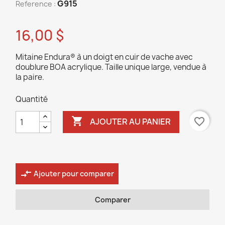
G915
Reference :
16,00 $
Mitaine Endura® à un doigt en cuir de vache avec
doublure BOA acrylique. Taille unique large, vendue à
la paire.
Quantité

favorite_border
AJOUTER AU PANIER
compare_arrows
Ajouter pour comparer
Comparer