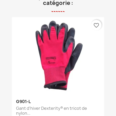
catégorie :
favorite_border
G901-L
Gant d’hiver Dexterity® en tricot de
nylon...