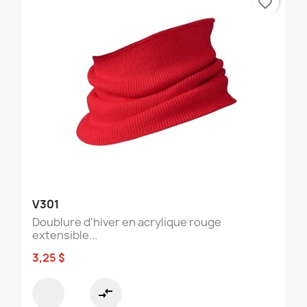
favorite_border
V301
Doublure d'hiver en acrylique rouge
extensible...
3,25 $
compare_arrows