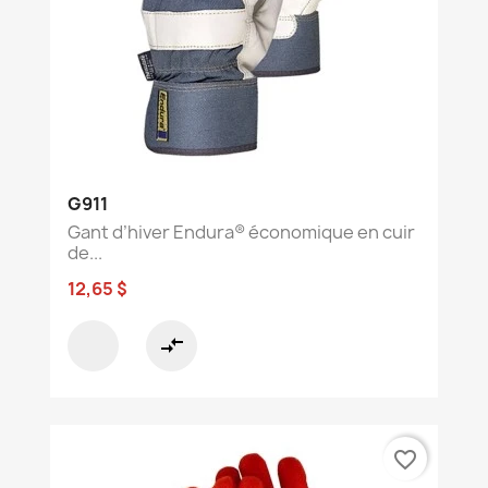
G911
Gant d’hiver Endura® économique en cuir
de...
12,65 $
compare_arrows
favorite_border