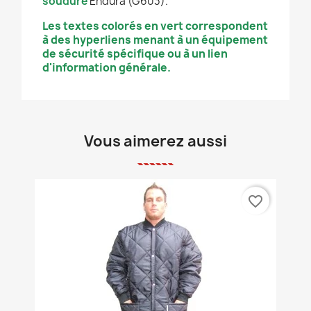
soudure
Endura (G603).
Les textes colorés en vert correspondent
à des hyperliens menant à un équipement
de sécurité spécifique ou à un lien
d'information générale.
Vous aimerez aussi
favorite_border