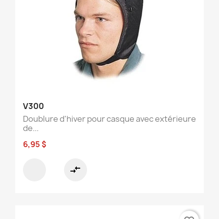
V300
Doublure d'hiver pour casque avec extérieure
de...
6,95 $
compare_arrows