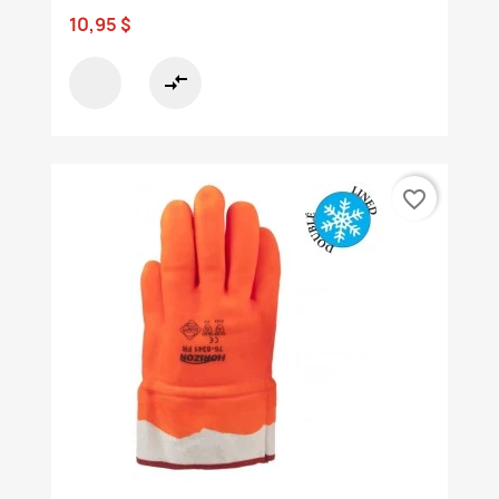
10,95 $
compare_arrows
favorite_border