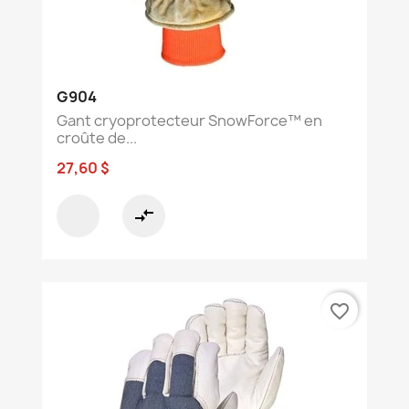
G904
Gant cryoprotecteur SnowForce™ en
croûte de...
27,60 $
compare_arrows
favorite_border