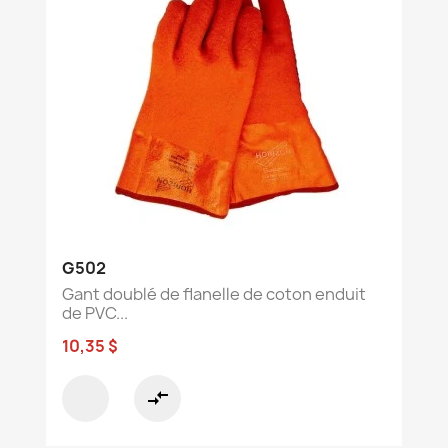
G502
Gant doublé de flanelle de coton enduit
de PVC...
10,35 $
compare_arrows