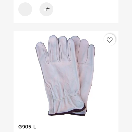
compare_arrows
favorite_border
G905-L