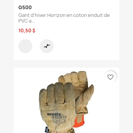
G500
Gant d'hiver Horizon en coton enduit de
PVC a...
10,50 $
compare_arrows
favorite_border