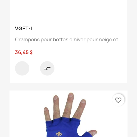
VGET-L
Crampons pour bottes d’hiver pour neige et...
36,45 $
compare_arrows
favorite_border