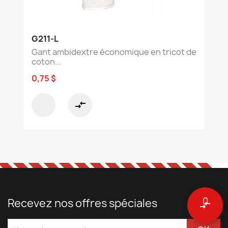
G211-L
Gant ambidextre économique en tricot de
coton...
0,75 $
compare_arrows
0
Recevez nos offres spéciales
compare_arrows