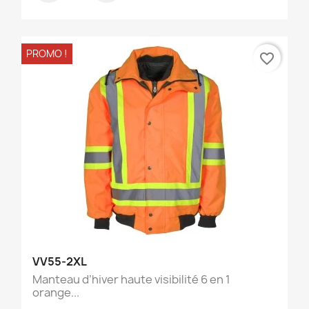
PROMO !
favorite_border
VV55-2XL
Manteau d’hiver haute visibilité 6 en 1
orange...