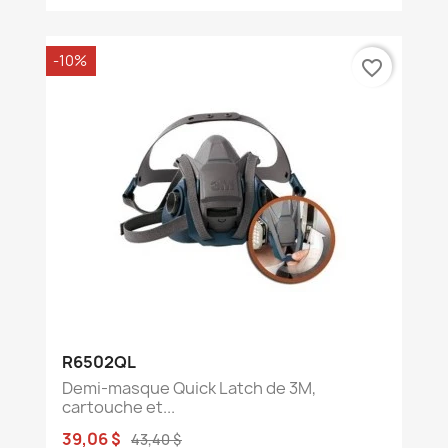
-10%
favorite_border
R6502QL
Demi-masque Quick Latch de 3M,
cartouche et...
39,06 $
43,40 $