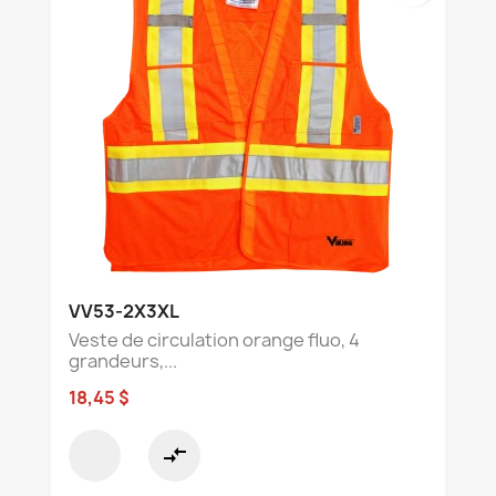
VV53-2X3XL
Veste de circulation orange fluo, 4
grandeurs,...
18,45 $
compare_arrows