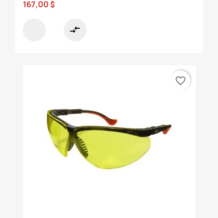
167,00 $
compare_arrows
favorite_border