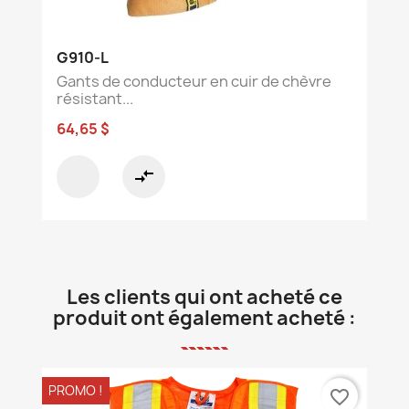
G910-L
Gants de conducteur en cuir de chèvre
résistant...
64,65 $
compare_arrows
Les clients qui ont acheté ce
produit ont également acheté :
PROMO !
favorite_border