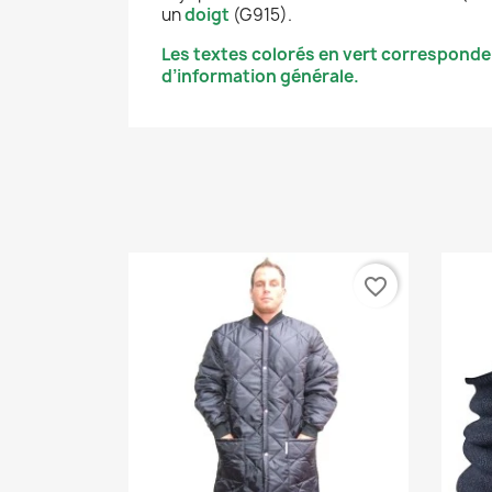
un
doigt
(G915).
Les textes colorés en vert corresponde
d’information générale.
favorite_border