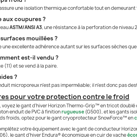
e assure une isolation thermique confortable tout en demeuran
e aux coupures ?
iveau
ASTM/ANSI A3
, une résistance à la perforation de niveau 2
s surfaces mouillées ?
e une excellente adhérence autant sur les surfaces sèches que
comment est-il vendu ?
e (11) et se vend à la paire.
uides ?
’enduit microporeux n’est pas imperméable; il n’est donc pas dest
 pour votre protection contre le froid
 voyez le gant d’hiver Horizon Thermo-Grip™ en tricot doublé d
ton enduit de PVC à finition
rugueuse
(G500), et les gants is
ds froids, optez pour le gant cryoprotecteur SnowForce™ en
c
complétez votre équipement avec le gant de conducteur Horizo
6), le gant d’hiver Endura® économique en cuir de vache
éco