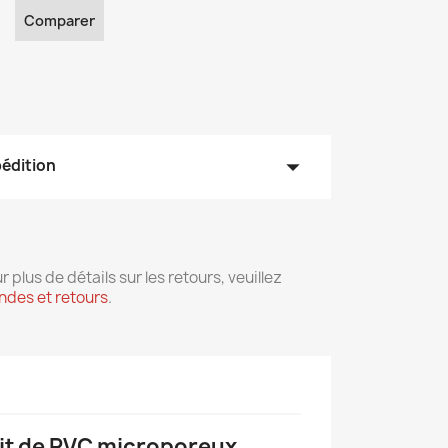
Comparer
arrow_drop_down
pédition
r plus de détails sur les retours, veuillez
des et retours
.
duit de PVC microporeux