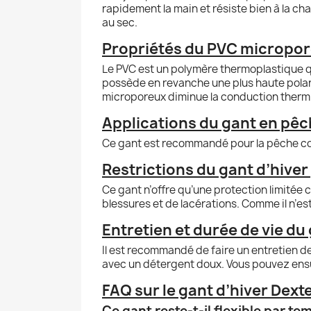
rapidement la main et résiste bien à la cha
au sec.
Propriétés du PVC micropore
Le PVC est un polymère thermoplastique q
possède en revanche une plus haute polarit
microporeux diminue la conduction thermiqu
Applications du gant en pêch
Ce gant est recommandé pour la pêche commer
Restrictions du gant d’hiver
Ce gant n’offre qu’une protection limitée co
blessures et de lacérations. Comme il n’est
Entretien et durée de vie du 
Il est recommandé de faire un entretien de b
avec un détergent doux. Vous pouvez ensuit
FAQ sur le gant d’hiver Dex
Ce gant reste-t-il flexible par te