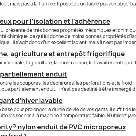
leur, mais pas à la flamme. Il possède un faible pouvoir absorba
ux pour l’isolation et l’adhérence
ui présente de très bonnes propriétés mécaniques et chimique
é chimique, ce qui lui donne de moins bonnes propriétés d’isola
e : il s’agit donc d’un excellent isolant, mais il n’est pas imp
e, agriculture et entrepôt frigorifique
ciale, l’agriculture, la construction, le travail en entrepôt fr
 partiellement enduit
ntre les coupures, les déchirures, les perforations et le froid : 
 que partiellement enduit, il n’est pas destiné à être immergé d
gant d’hiver lavable
ase pour prolonger la durée de vie de vos gants. Il suffit de les
e les sécher à la machine à température faible. N’utilisez jama
terity® nylon enduit de PVC microporeux
mps froid ?