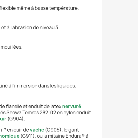
t flexible même à basse température.
 et à l’abrasion de niveau 3.
 mouillées.
iné à l’immersion dans les liquides.
e flanelle et enduit de latex
nervuré
olés Showa Temres 282-02 en nylon enduit
uir
(G904).
n™ en cuir de
vache
(G905), le gant
nomique
(G911), ou la mitaine Endura® à