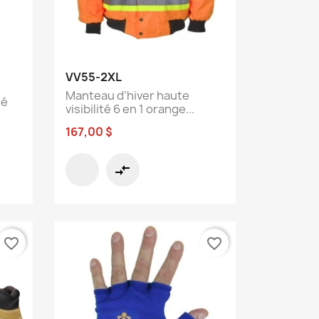
Aperçu rapide

VV55-2XL
Manteau d’hiver haute
lé
visibilité 6 en 1 orange...
167,00 $
compare_arrows
favorite_border
favorite_border