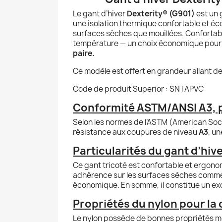
Le gant d’hiver
Dexterity® (G901)
est un 
une isolation thermique confortable et éc
surfaces sèches que mouillées. Conforta
température — un choix économique pour la 
paire.
Ce modèle est offert en grandeur allant de p
Code de produit Superior : SNTAPVC
Conformité ASTM/ANSI A3, pe
Selon les normes de l’ASTM (American Soci
résistance aux coupures de niveau
A3
, un
Particularités du gant d’hiv
Ce gant tricoté est confortable et ergonom
adhérence sur les surfaces sèches comme m
économique. En somme, il constitue un ex
Propriétés du nylon pour la d
Le nylon possède de bonnes propriétés méca