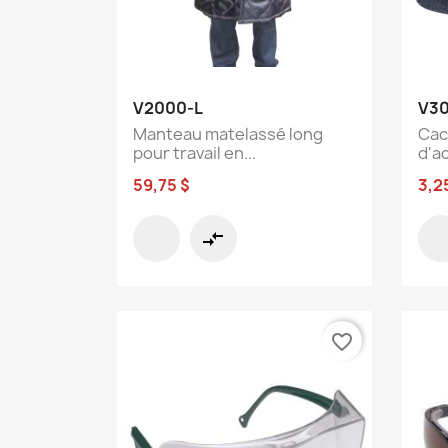
Aperçu rapide

V2000-L
V3
Manteau matelassé long
Cac
pour travail en...
d'ac
59,75 $
3,2
compare_arrows
favorite_border