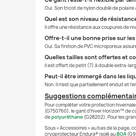
Oui. Son tricot de nylon doublé de polair
Quel est son niveau de résistanc
Il offre une résistance aux coupures de n
Offre-t-il une bonne prise sur le
Oui. Sa finition de PVC microporeux assur
Quelles tailles sont offertes et 
Il est offert de petit (7) à double extra-larg
Peut-il être immergé dans les liq
Non. Il n’est que partiellement enduit et l
Suggestions complémentaires
Pour compléter votre protection hivernale,
(G750760), le gant d’hiver Horizon™ de co
de
polyuréthane
(G28202). Pour les gran
Sous « Accessoires » au bas de la page, 
cryoprotecteur Endura® isolé au
BOA
(G90