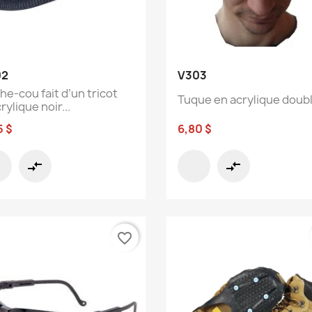
Aperçu rapide
Aperçu rapide


02
V303
he-cou fait d’un tricot
Tuque en acrylique doub
rylique noir...
5 $
6,80 $
compare_arrows
compare_arrows
favorite_border