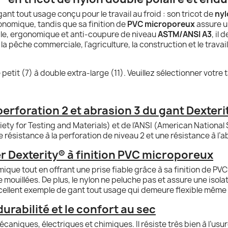
gant tout usage conçu pour le travail au froid : son tricot de
nyl
onomique, tandis que sa finition de
PVC microporeux
assure u
ble, ergonomique et anti-coupure de niveau
ASTM/ANSI A3
, il
pêche commerciale, l’agriculture, la construction et le travail
etit (7) à double extra-large (11). Veuillez sélectionner votre t
rforation 2 et abrasion 3 du gant Dexteri
ety for Testing and Materials) et de l’ANSI (American National
e résistance à la perforation de niveau 2 et une résistance à l’
er Dexterity® à finition PVC microporeux
ique tout en offrant une prise fiable grâce à sa finition de PV
ouillées. De plus, le nylon ne peluche pas et assure une isola
cellent exemple de gant tout usage qui demeure flexible même
urabilité et le confort au sec
niques, électriques et chimiques. Il résiste très bien à l’usur