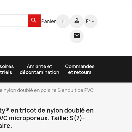
search

Panier
Fr
0


soires
Amiante et
Commandes
triels
décontamination
et retours
de nylon doublé en polaire & enduit de PVC
ty® en tricot de nylon doublé en
VC microporeux. Taille: S(7)-
aire.