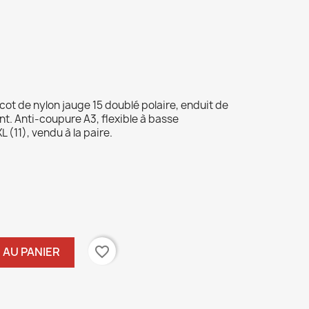
icot de nylon jauge 15 doublé polaire, enduit de
. Anti-coupure A3, flexible à basse
L (11), vendu à la paire.
favorite_border
 AU PANIER