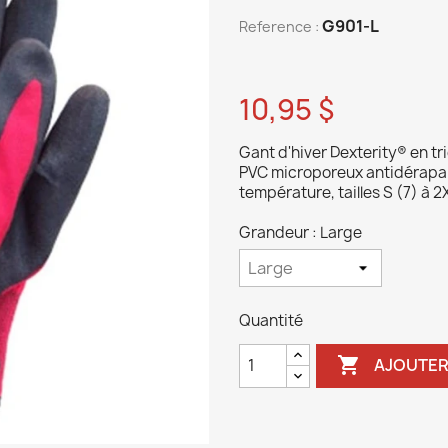
G901-L
Reference :
10,95 $
Gant d'hiver Dexterity® en tr
PVC microporeux antidérapant
température, tailles S (7) à 2X
Grandeur : Large
Quantité

AJOUTER