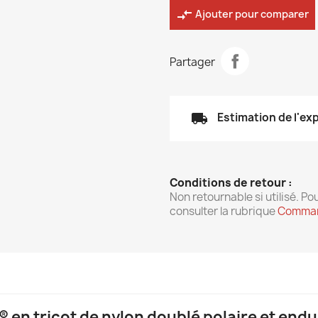
compare_arrows
Ajouter pour comparer
Partager
local_shipping
Estimation de l'ex
Conditions de retour :
Non retournable si utilisé. Pou
consulter la rubrique
Comman
® en tricot de nylon doublé polaire et en