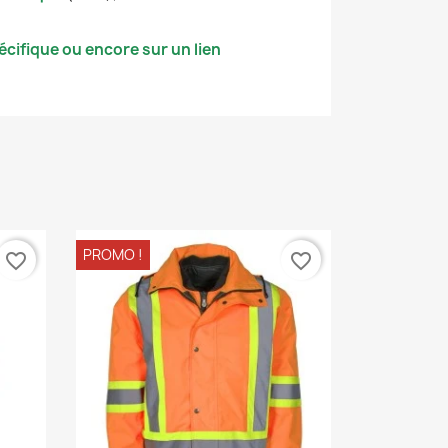
cifique ou encore sur un lien
PROMO !
favorite_border
favorite_border