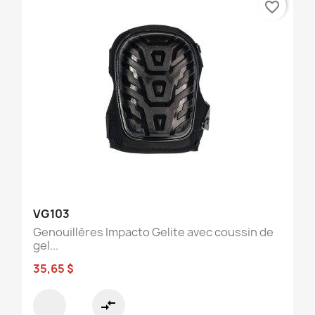
favorite_border
VG103
Genouillères Impacto Gelite avec coussin de
gel...
35,65 $
compare_arrows