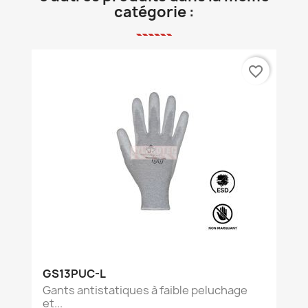
catégorie :
favorite_border
GS13PUC-L
Gants antistatiques à faible peluchage
et...