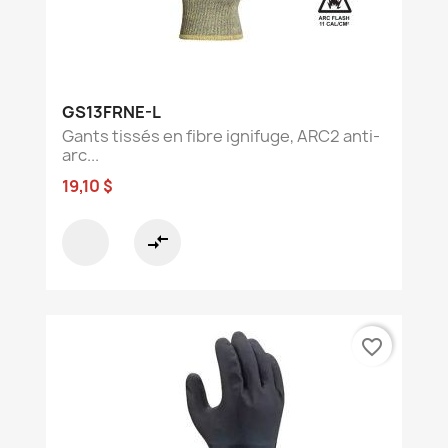
GS13FRNE-L
Gants tissés en fibre ignifuge, ARC2 anti-
arc...
19,10 $
compare_arrows
favorite_border