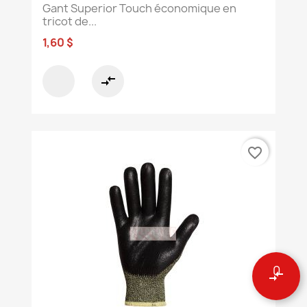
Gant Superior Touch économique en
tricot de...
1,60 $
compare_arrows
favorite_border
0
compare_arrows