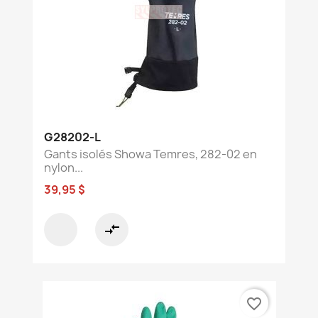
G28202-L
Gants isolés Showa Temres, 282-02 en
nylon...
39,95 $
compare_arrows
favorite_border