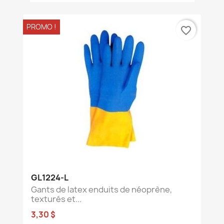
PROMO !
favorite_border
GL1224-L
Gants de latex enduits de néoprène,
texturés et...
3,30 $