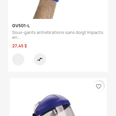
GV501-L
Sous-gants antivibrations sans doigt Impacto
en...
27,45 $
compare_arrows
favorite_border