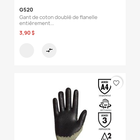
G520
Gant de coton doublé de flanelle
entièrement...
3,90 $
compare_arrows
favorite_border