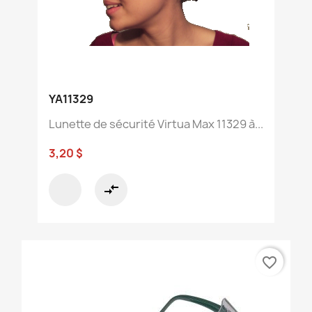
YA11329
Lunette de sécurité Virtua Max 11329 à...
3,20 $
compare_arrows
favorite_border