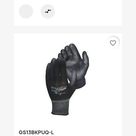
compare_arrows
favorite_border
GS13BKPUQ-L