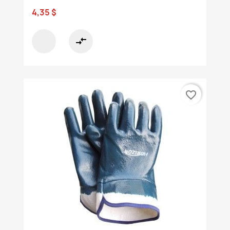
4,35 $
compare_arrows
favorite_border