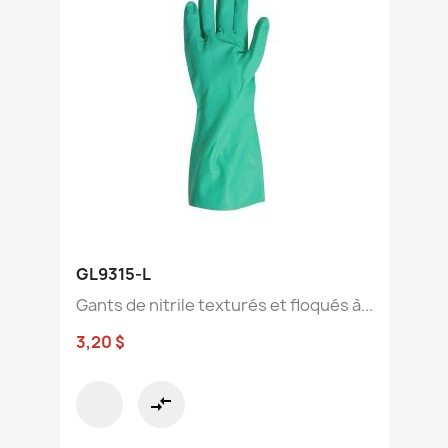
GL9315-L
Gants de nitrile texturés et floqués à...
3,20 $
compare_arrows