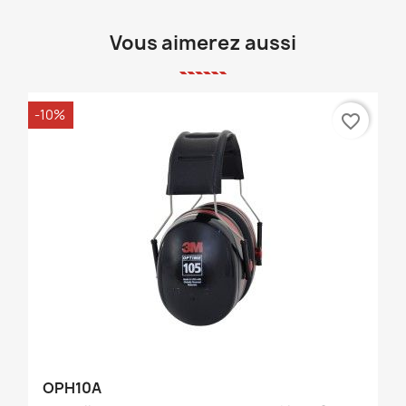
Vous aimerez aussi
-10%
favorite_border
OPH10A