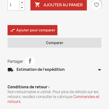

favorite_border
AJOUTER AU PANIER
compare_arrows
Ajouter pour comparer
Comparer
Partager
arrow_drop_down
local_shipping
Estimation de l'expédition
Conditions de retour :
Non retournable si utilisé. Pour plus de détails sur les
retours, veuillez consulter la rubrique
Commandes et
retours
.