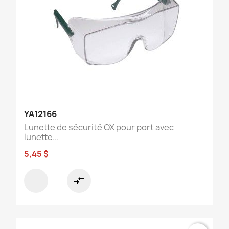
YA12166
Lunette de sécurité OX pour port avec
lunette...
5,45 $
compare_arrows