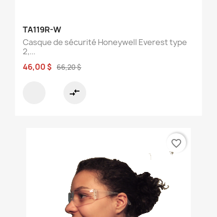
TA119R-W
Casque de sécurité Honeywell Everest type
2,...
46,00 $
66,20 $
compare_arrows
favorite_border