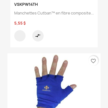
VSKPW14TH
Manchettes Cutban™ en fibre composite...
5,55 $
compare_arrows
favorite_border