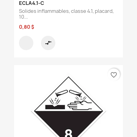
ECLA4.1-C
Solides inflammables, classe 4.1, placard,
10...
0,80 $
compare_arrows
favorite_border