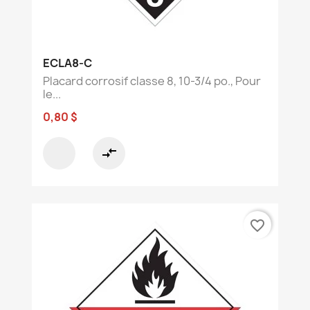
ECLA8-C
Placard corrosif classe 8, 10-3/4 po., Pour
le...
0,80 $
compare_arrows
favorite_border