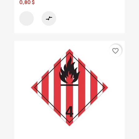
0,80 $
compare_arrows
favorite_border