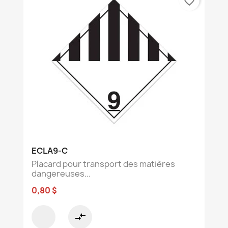
favorite_border
ECLA9-C
Placard pour transport des matières
dangereuses...
0,80 $
compare_arrows