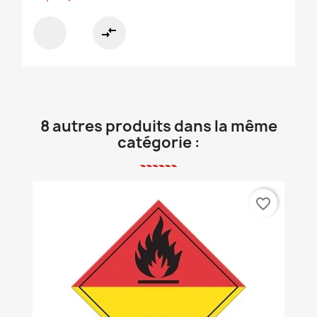
compare_arrows
8 autres produits dans la même
catégorie :
favorite_border