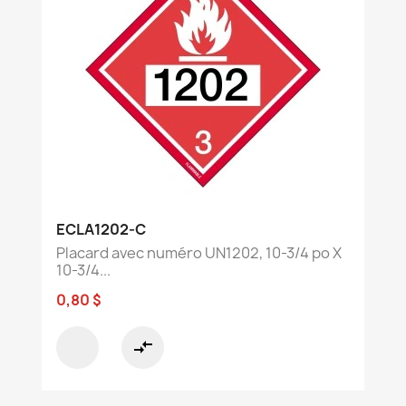
ECLA1202-C
Placard avec numéro UN1202, 10-3/4 po X
10-3/4...
0,80 $
compare_arrows