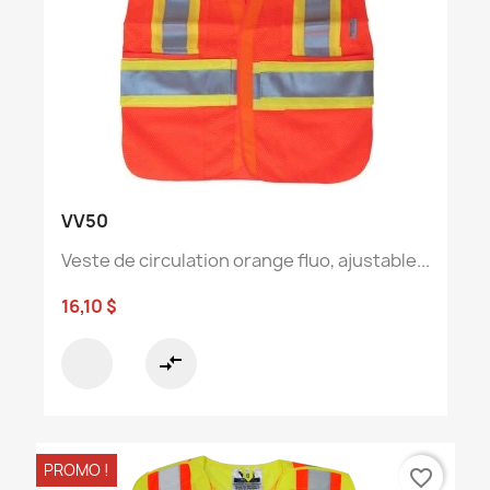
VV50
Veste de circulation orange fluo, ajustable...
16,10 $
compare_arrows
PROMO !
favorite_border