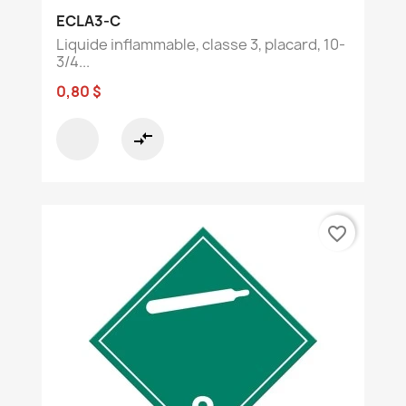
ECLA3-C
Liquide inflammable, classe 3, placard, 10-
3/4...
0,80 $
compare_arrows
favorite_border