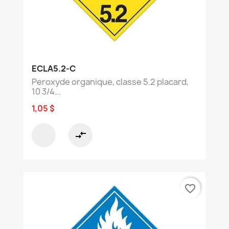
ECLA5.2-C
Peroxyde organique, classe 5.2 placard,
10 3/4...
1,05 $
compare_arrows
favorite_border