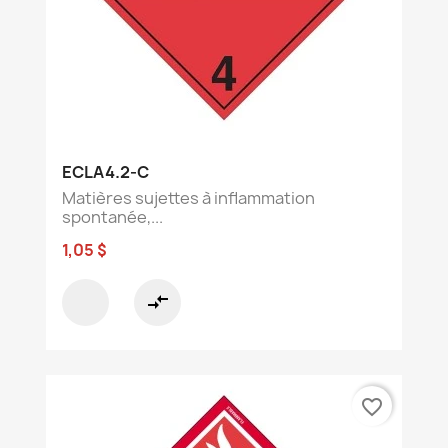
ECLA4.2-C
Matières sujettes à inflammation
spontanée,...
1,05 $
compare_arrows
favorite_border