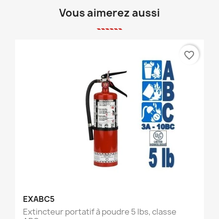
Vous aimerez aussi
favorite_border
EXABC5
Extincteur portatif à poudre 5 lbs, classe