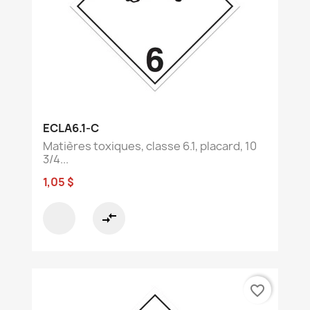
ECLA6.1-C
Matières toxiques, classe 6.1, placard, 10
3/4...
1,05 $
compare_arrows
favorite_border