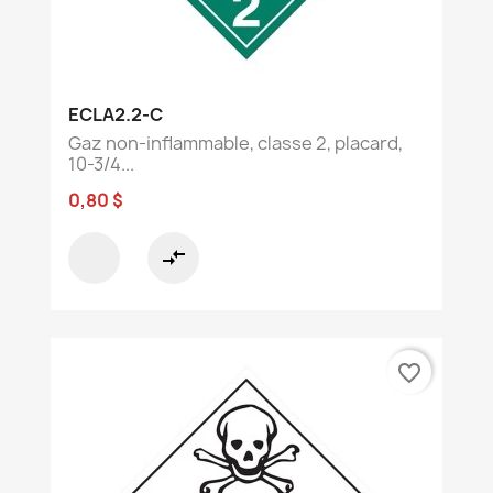
ECLA2.2-C
Gaz non-inflammable, classe 2, placard,
10-3/4...
0,80 $
compare_arrows
favorite_border