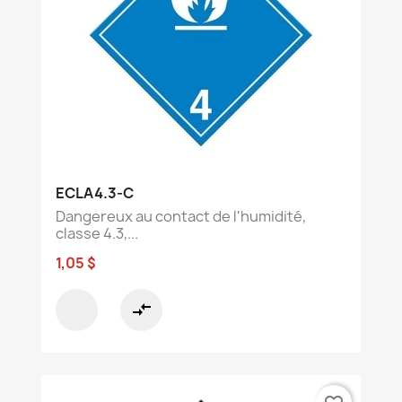
ECLA4.3-C
Dangereux au contact de l'humidité,
classe 4.3,...
1,05 $
compare_arrows