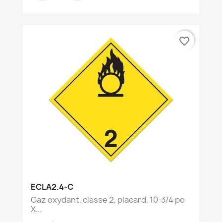
favorite_border
ECLA2.4-C
Gaz oxydant, classe 2, placard, 10-3/4 po
X...