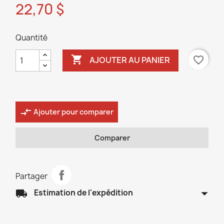
22,70 $
Quantité

favorite_border
AJOUTER AU PANIER
compare_arrows
Ajouter pour comparer
Comparer
Partager
arrow_drop_down
local_shipping
Estimation de l'expédition