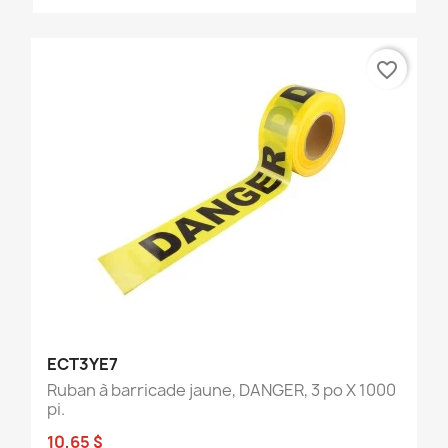
favorite_border
ECT3YE7
Ruban à barricade jaune, DANGER, 3 po X 1000
pi.
10,65 $