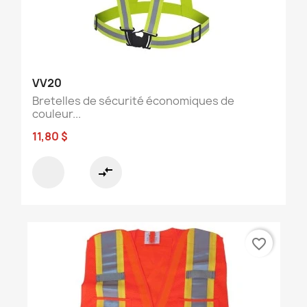
VV20
Bretelles de sécurité économiques de
couleur...
11,80 $
compare_arrows
favorite_border