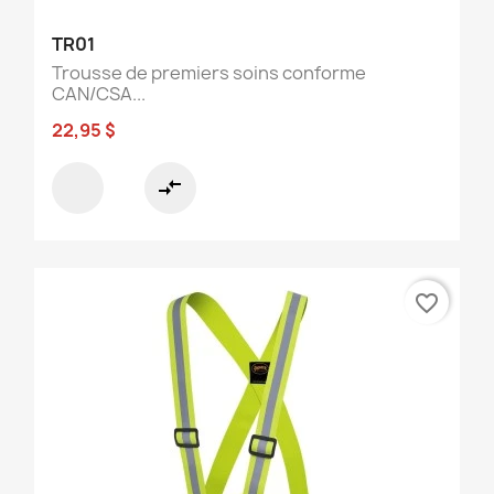
TR01
Trousse de premiers soins conforme
CAN/CSA...
22,95 $
compare_arrows
favorite_border