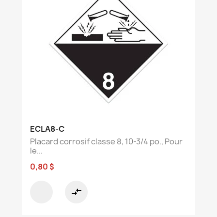
ECLA8-C
Placard corrosif classe 8, 10-3/4 po., Pour
le...
0,80 $
compare_arrows