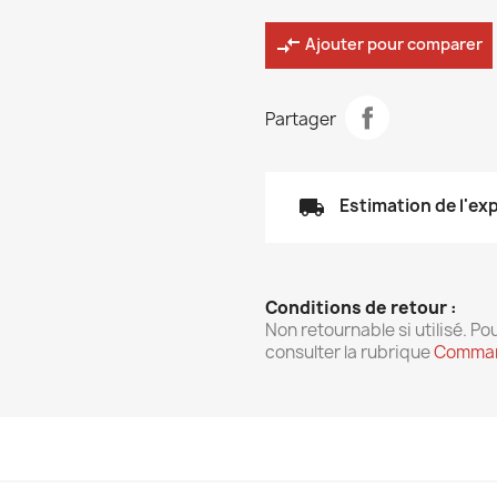
compare_arrows
Ajouter pour comparer
Partager
local_shipping
Estimation de l'ex
Conditions de retour :
Non retournable si utilisé. Pou
consulter la rubrique
Comman