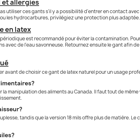
 et allergies
pas utiliser ces gants s'il y a possibilité d'entrer en contact av
s ou les hydrocarbures, privilégiez une protection plus adaptée.
e en latex
n périodique est recommandé pour éviter la contamination. Pour
ns avec de l'eau savonneuse. Retournez ensuite le gant afin de b
qué
er avant de choisir ce gant de latex naturel pour un usage prof
alimentaires?
 la manipulation des aliments au Canada. Il faut tout de même 
lissement.
aisseur?
ouplesse, tandis que la version 18 mils offre plus de matière. L
uiles?