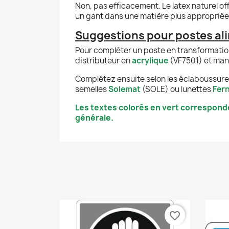
Non, pas efficacement. Le latex naturel off
un gant dans une matière plus appropriée
Suggestions pour postes ali
Pour compléter un poste en transformation
distributeur en
acrylique
(VF7501) et ma
Complétez ensuite selon les éclaboussures,
semelles
Solemat
(SOLE) ou lunettes
Fer
Les textes colorés en vert correspond
générale.
favorite_border