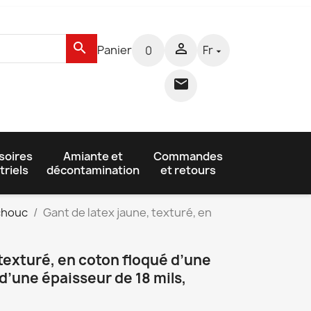
search

Panier
Fr
0


soires
Amiante et
Commandes
triels
décontamination
et retours
tchouc
Gant de latex jaune, texturé, en
 texturé, en coton floqué d’une
d’une épaisseur de 18 mils,