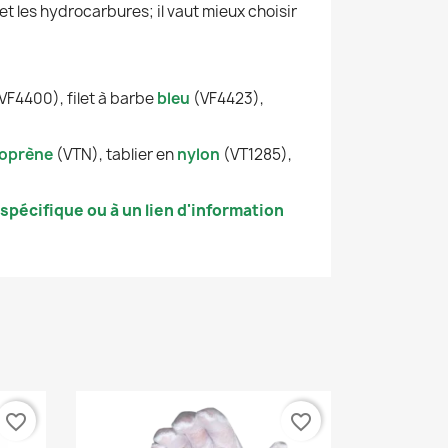
et les hydrocarbures; il vaut mieux choisir
VF4400), filet à barbe
bleu
(VF4423),
oprène
(VTN), tablier en
nylon
(VT1285),
pécifique ou à un lien d'information
favorite_border
favorite_border