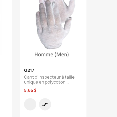
Aperçu rapide

G217
Gant d’inspecteur à taille
unique en polycoton...
5,65 $
compare_arrows