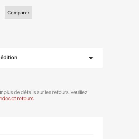
Comparer
arrow_drop_down
pédition
r plus de détails sur les retours, veuillez
des et retours
.