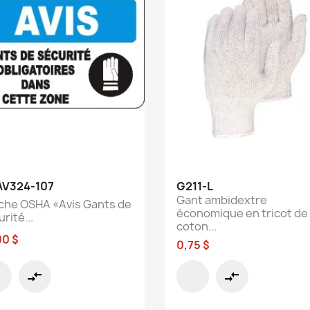
Aperçu rapide
Aperçu rapide


V324-107
G211-L
Gant ambidextre
iche OSHA «Avis Gants de
économique en tricot de
rité...
coton...
00 $
0,75 $
compare_arrows
compare_arrows