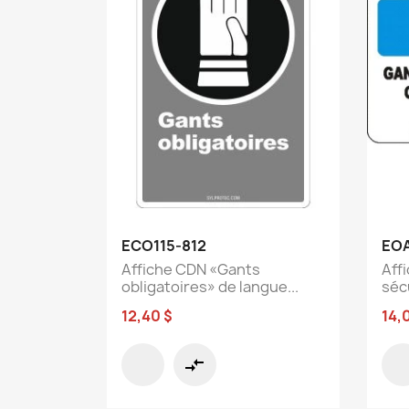
Aperçu rapide

ECO115-812
EOA
Affiche CDN «Gants
Aff
obligatoires» de langue...
sécu
12,40 $
14,
compare_arrows