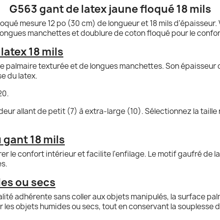
G563 gant de latex jaune floqué 18 mils
loqué mesure 12 po (30 cm) de longueur et 18 mils d'épaisseur. V
longues manchettes et doublure de coton floqué pour le confor
latex 18 mils
palmaire texturée et de longues manchettes. Son épaisseur de 
se du latex.
20.
r allant de petit (7) à extra-large (10). Sélectionnez la taille
 gant 18 mils
r le confort intérieur et facilite l'enfilage. Le motif gaufré de
s.
es ou secs
alité adhérente sans coller aux objets manipulés, la surface pa
r les objets humides ou secs, tout en conservant la souplesse du