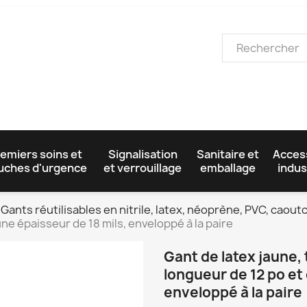
emiers soins et
Signalisation
Sanitaire et
Acces
uches d'urgence
et verrouillage
emballage
indus
Gants réutilisables en nitrile, latex, néoprène, PVC, caou
ne épaisseur de 18 mils, enveloppé à la paire
Gant de latex jaune,
longueur de 12 po et 
enveloppé à la paire