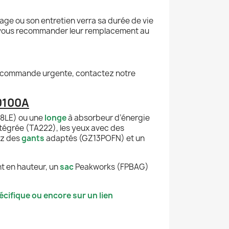
ge ou son entretien verra sa durée de vie
et vous recommander leur remplacement au
ute commande urgente, contactez notre
0100A
18LE) ou une
longe
à absorbeur d’énergie
tégrée (TA222), les yeux avec des
ez des
gants
adaptés (GZ13POFN) et un
nt en hauteur, un
sac
Peakworks (FPBAG)
cifique ou encore sur un lien