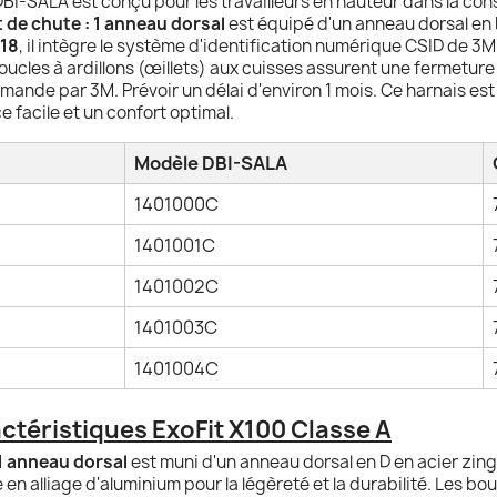
BI-SALA est conçu pour les travailleurs en hauteur dans la const
t de chute : 1 anneau dorsal
est équipé d'un anneau dorsal en 
-18
, il intègre le système d'identification numérique CSID de 3M
boucles à ardillons (œillets) aux cuisses assurent une fermetu
emande par 3M. Prévoir un délai d'environ 1 mois. Ce harnais est
e facile et un confort optimal.
Modèle DBI-SALA
1401000C
1401001C
1401002C
1401003C
1401004C
ctéristiques ExoFit X100 Classe A
 1 anneau dorsal
est muni d'un anneau dorsal en D en acier zin
en alliage d'aluminium pour la légèreté et la durabilité. Les bo