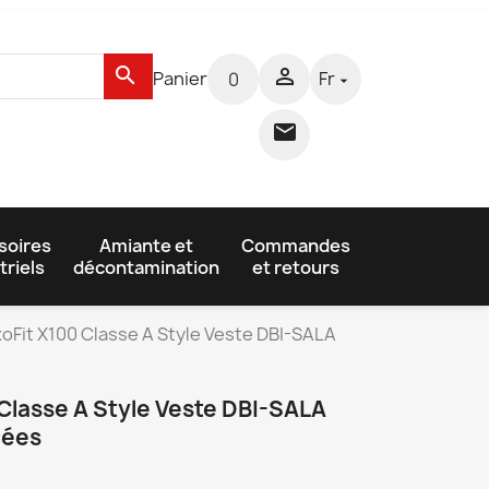
search

Panier
Fr
0


soires
Amiante et
Commandes
triels
décontamination
et retours
oFit X100 Classe A Style Veste DBI-SALA
Classe A Style Veste DBI-SALA
cées