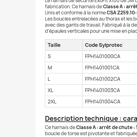
Le harnais de sécurité ExoFit X100 de 3M D
fabrication. Ce harnais de
Classe A : arrê
Unis et conforme à la norme
CSA Z259.10
Les boucles entrelacées au thorax et les 
avec des gants de travail. Fabriqué à la d
d'épaules verticales pour une mise en plac
Taille
Code Sylprotec
S
FPH1401000CA
M
FPH1401001CA
L
FPH1401002CA
XL
FPH1401003CA
2XL
FPH1401004CA
Description technique : cara
Ce harnais de
Classe A : arrêt de chute :
boucle de torse est pivotante et fabriquée 