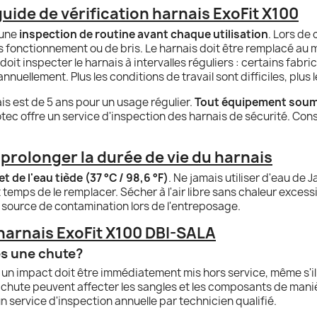
guide de vérification harnais ExoFit X100
 une
inspection de routine avant chaque utilisation
. Lors de 
 fonctionnement ou de bris. Le harnais doit être remplacé au 
 doit inspecter le harnais à intervalles réguliers : certains fabr
 annuellement. Plus les conditions de travail sont difficiles, plu
is est de 5 ans pour un usage régulier.
Tout équipement soumi
tec offre un service d'inspection des harnais de sécurité. Consu
prolonger la durée de vie du harnais
 de l'eau tiède (37 °C / 98,6 °F)
. Ne jamais utiliser d'eau de 
st temps de le remplacer. Sécher à l'air libre sans chaleur exce
te source de contamination lors de l'entreposage.
harnais ExoFit X100 DBI-SALA
rès une chute?
 un impact doit être immédiatement mis hors service, même s'il
chute peuvent affecter les sangles et les composants de maniè
n service d'inspection annuelle par technicien qualifié.