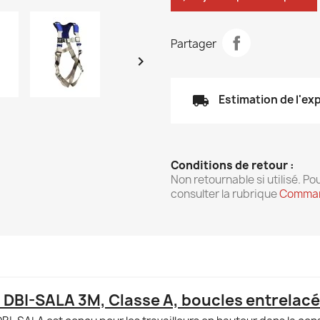
Partager

local_shipping
Estimation de l'ex
Conditions de retour :
Non retournable si utilisé. Pou
consulter la rubrique
Comman
0 DBI-SALA 3M, Classe A, boucles entrela