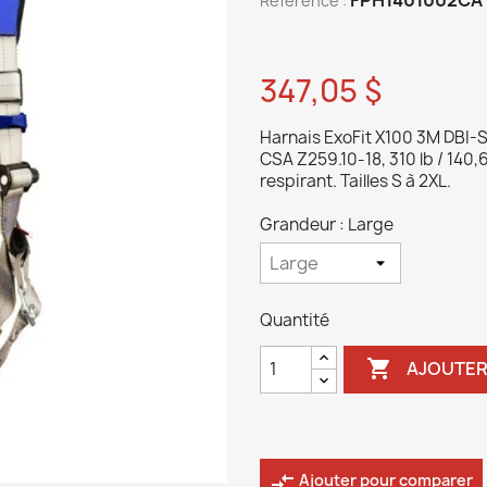
Reference :
347,05 $
Harnais ExoFit X100 3M DBI-
CSA Z259.10-18, 310 lb / 140,
respirant. Tailles S à 2XL.
Grandeur : Large
Quantité

AJOUTER
compare_arrows
Ajouter pour comparer