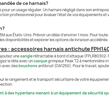
mmandée de ce harnais?
pour un usage régulier. Un harnais négligé dans son entreposa
pection professionnel pour évaluer l'état de vos équipements 
on?
3M aux États-Unis. Prévoir un délai d'environ 1 mois. Pour to
es disponibilités et explorer les options de livraison accélérée.
s : accessoires harnais antichute FPH14
 ajoutez une
sangle
rétractable à bord d’attaque (FPLR80302-
gez la tête avec un
casque
grimpeur Peak T2 à mentonnière in
on avec des
bouchons
antibruit (OA1250). Pour le travail, ajout
our le rangement et le transport sécuritaire de votre équipeme
pection.
nt à des hyperliens menant à un équipement de sécurité spé