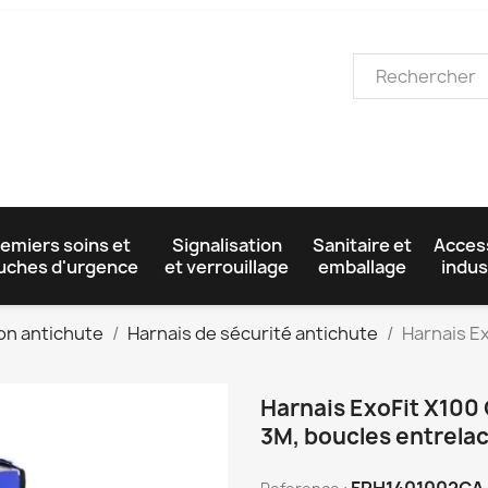
emiers soins et
Signalisation
Sanitaire et
Acces
uches d'urgence
et verrouillage
emballage
indus
on antichute
Harnais de sécurité antichute
Harnais Ex
Harnais ExoFit X100 
3M, boucles entrela
FPH1401002CA