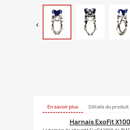

En savoir plus
Détails du produit
Harnais ExoFit X10