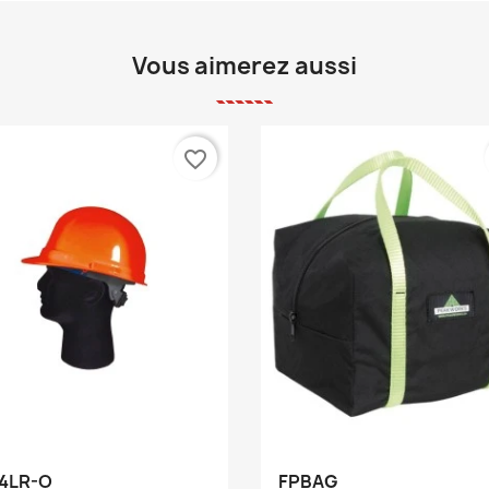
Vous aimerez aussi
favorite_border
Aperçu rapide
Aperçu rapide


4LR-O
FPBAG