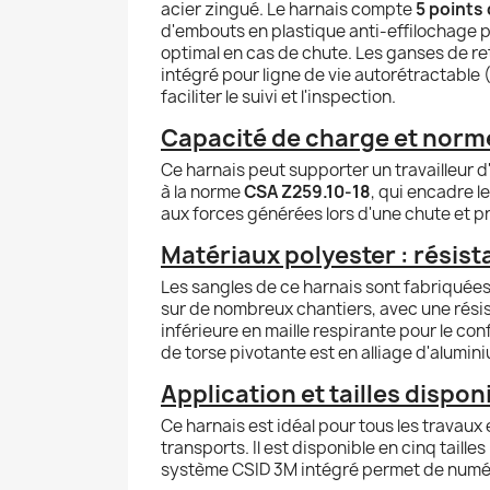
acier zingué. Le harnais compte
5 points
d'embouts en plastique anti-effilochage
optimal en cas de chute. Les ganses de 
intégré pour ligne de vie autorétractable 
faciliter le suivi et l'inspection.
Capacité de charge et norme
Ce harnais peut supporter un travailleur
à la norme
CSA Z259.10-18
, qui encadre l
aux forces générées lors d'une chute et pr
Matériaux polyester : résist
Les sangles de ce harnais sont fabriquée
sur de nombreux chantiers, avec une rési
inférieure en maille respirante pour le con
de torse pivotante est en alliage d'alumini
Application et tailles dispon
Ce harnais est idéal pour tous les travaux 
transports. Il est disponible en cinq tailles
système CSID 3M intégré permet de numéris