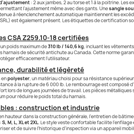
 d'ajustement
: 2 aux jambes, 2 au torse et 1 à la poitrine. Les
 permettant l'ajustement même avec des gants. Une
sangle sou
retenue à réenclenchement automatique maintiennent les excéd
(SRL) est également présent. Les étiquettes de certification s
s CSA Z259.10-18 certifiées
 d'un poids maximum de
310 lb / 140,6 kg
, incluant les vêtements
es harnais de sécurité antichute au Canada. Cette norme garanti
otéger efficacement l'utilisateur.
ance, durabilité et légèreté
s en
polyester
, un matériau choisi pour sa résistance supérie
stance à la rupture de 6 000 lb. Le rembourrage est composé d
fort lors de longues journées de travail. Les pièces métalliques
um pour réduire le poids total du harnais.
ibles : construction et industrie
en hauteur dans la construction générale, l'entretien de bâtiment
 :
S, M, L, XL et 2XL
. Le style veste confortable facilite l'enfilage 
er et de suivre l'historique d'inspection via un appareil mobil