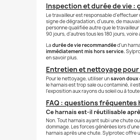
Inspection et durée de vie : 
Le travailleur est responsable d'effectuer
signe de dégradation, d'usure, de mauvais
personne qualifiée autre que le travailleur
90 jours, d'autres tous les 180 jours, voire
La
durée de vie recommandée
d'un harna
immédiatement mis hors service.
Sylpro
en savoir plus.
Entretien et nettoyage pour 
Pour le nettoyage, utiliser un
savon doux et
le harnais est trop sale ou contaminé, il e
l'exposition aux rayons du soleil ou à tou
FAQ : questions fréquentes 
Ce harnais est-il réutilisable ap
Non. Tout harnais ayant subi une chute ou
dommage. Les forces générées lors d'une 
harnais après une chute. Sylprotec offre u