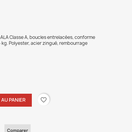
SALA Classe A, boucles entrelacées, conforme
6 kg. Polyester, acier zingué, rembourrage
favorite_border
 AU PANIER
Comparer