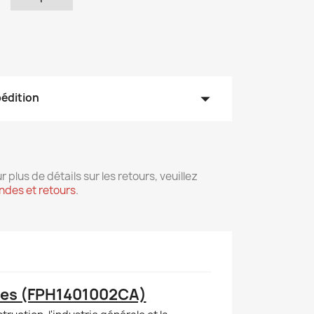
arrow_drop_down
pédition
r plus de détails sur les retours, veuillez
des et retours
.
cées (FPH1401002CA)