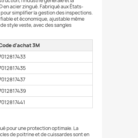
ruction, l'industrie générale et la
D en acier zingué. Fabriqué aux États-
 pour simplifier la gestion des inspections.
re fiable et économique, ajustable même
 de style veste, avec des sangles
Code d'achat 3M
7012817433
7012817435
7012817437
7012817439
7012817441
gué pour une protection optimale. La
ucles de poitrine et de cuissardes sont en