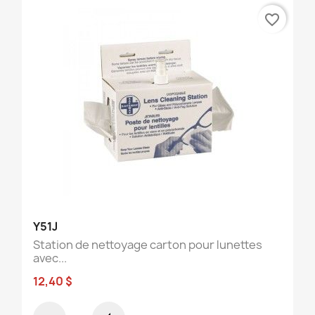
favorite_border
Y51J
Station de nettoyage carton pour lunettes
avec...
12,40 $