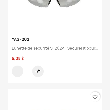
YASF202
Lunette de sécurité SF202AF SecureFit pour...
5,05 $
compare_arrows
favorite_border