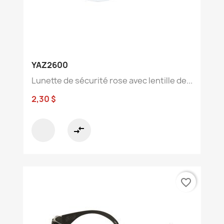
YAZ2600
Lunette de sécurité rose avec lentille de...
2,30 $
compare_arrows
favorite_border