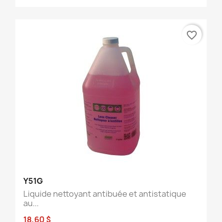
favorite_border
Y51G
Liquide nettoyant antibuée et antistatique
au...
18,60 $