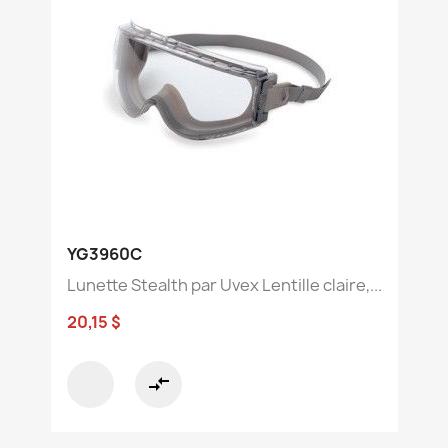
YG3960C
Lunette Stealth par Uvex Lentille claire,...
20,15 $
compare_arrows