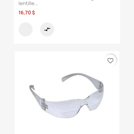
lentille...
16,70 $
compare_arrows
favorite_border