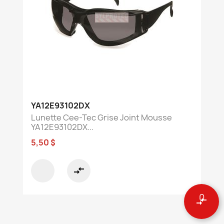
YA12E93102DX
Lunette Cee-Tec Grise Joint Mousse
YA12E93102DX...
5,50 $
compare_arrows
0
compare_arrows