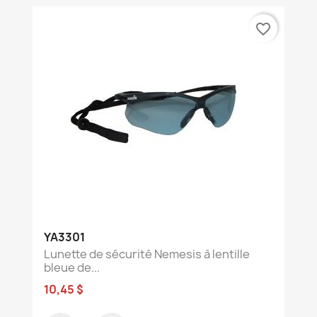
favorite_border
YA3301
Lunette de sécurité Nemesis à lentille
bleue de...
10,45 $