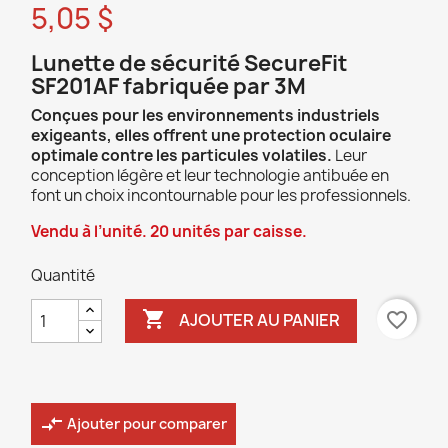
5,05 $
Lunette de sécurité SecureFit
SF201AF fabriquée par 3M
Conçues pour les environnements industriels
exigeants, elles offrent une protection oculaire
optimale contre les particules volatiles.
Leur
conception légère et leur technologie antibuée en
font un choix incontournable pour les professionnels.
Vendu à l’unité. 20 unités par caisse.
Quantité

favorite_border
AJOUTER AU PANIER
compare_arrows
Ajouter pour comparer