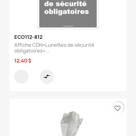
ECO112-812
Affiche CDN«Lunettes de sécurité
obligatoires»...
12,40 $
compare_arrows
favorite_border