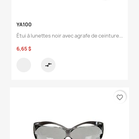
YA100
Étui à lunettes noir avec agrafe de ceinture...
6,65 $
compare_arrows
favorite_border