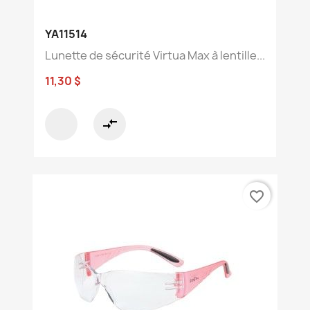
YA11514
Lunette de sécurité Virtua Max à lentille...
11,30 $
compare_arrows
favorite_border