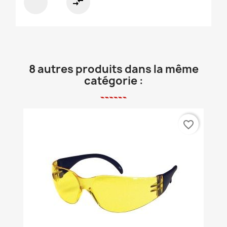
compare_arrows
8 autres produits dans la même
catégorie :
favorite_border