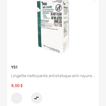
Y51
Lingette nettoyante antistatique anti rayure...
9,30 $
compare_arrows