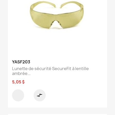
YASF203
Lunette de sécurité SecureFit à lentille
ambrée...
5,05 $
compare_arrows