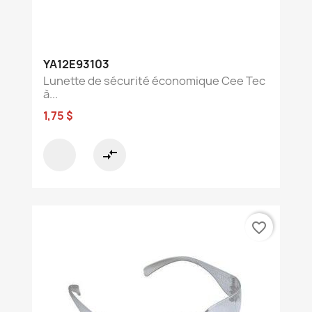
YA12E93103
Lunette de sécurité économique Cee Tec
à...
1,75 $
compare_arrows
favorite_border