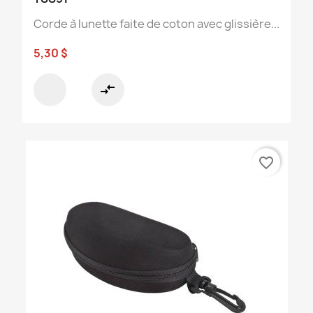
Corde à lunette faite de coton avec glissière...
5,30 $
compare_arrows
favorite_border