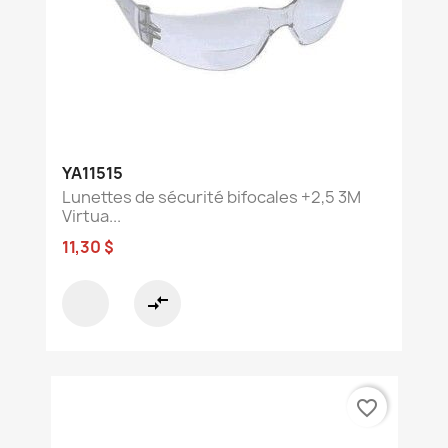
YA11515
Lunettes de sécurité bifocales +2,5 3M
Virtua...
11,30 $
compare_arrows
favorite_border