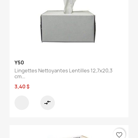
Y50
Lingettes Nettoyantes Lentilles 12,7x20,3
cm...
3,40 $
compare_arrows
favorite_border