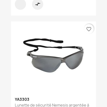
compare_arrows
favorite_border
YA3303
Lunette de sécurité Nemesis argentée à