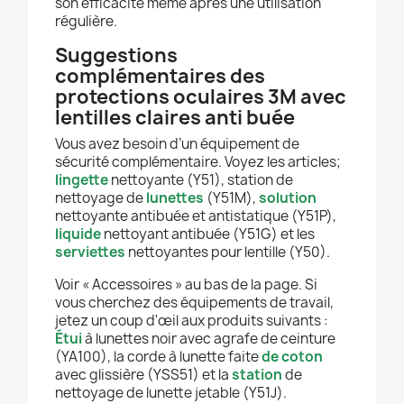
son efficacité même après une utilisation
régulière.
Suggestions
complémentaires des
protections oculaires 3M avec
lentilles claires anti buée
Vous avez besoin d’un équipement de
sécurité complémentaire. Voyez les articles;
lingette
nettoyante (Y51), station de
nettoyage de
lunettes
(Y51M),
solution
nettoyante antibuée et antistatique (Y51P),
liquide
nettoyant antibuée (Y51G) et les
serviettes
nettoyantes pour lentille (Y50).
Voir « Accessoires » au bas de la page. Si
vous cherchez des équipements de travail,
jetez un coup d'œil aux produits suivants :
Étui
à lunettes noir avec agrafe de ceinture
(YA100), la corde à lunette faite
de coton
avec glissière (YSS51) et la
station
de
nettoyage de lunette jetable (Y51J).