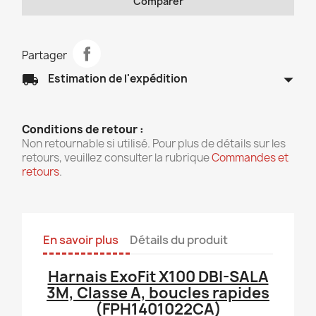
Comparer
Partager
arrow_drop_down
local_shipping
Estimation de l'expédition
Conditions de retour :
Non retournable si utilisé. Pour plus de détails sur les
retours, veuillez consulter la rubrique
Commandes et
retours
.
En savoir plus
Détails du produit
Harnais ExoFit X100 DBI-SALA
3M, Classe A, boucles rapides
(FPH1401022CA)