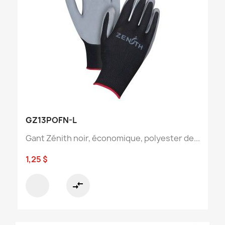
GZ13POFN-L
Gant Zénith noir, économique, polyester de...
1,25 $
compare_arrows