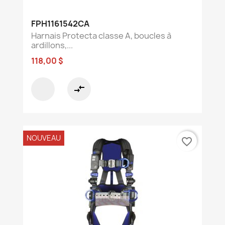
FPH1161542CA
Harnais Protecta classe A, boucles à
ardillons,...
118,00 $
compare_arrows
NOUVEAU
favorite_border