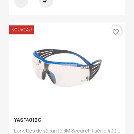
compare_arrows
NOUVEAU
favorite_border
YASF401BG
Lunettes de sécurité 3M SecureFit série 400...