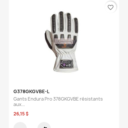
favorite_border
G378GKGVBE-L
Gants Endura Pro 378GKGVBE résistants
aux...
26,15 $