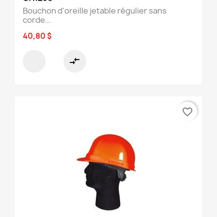
Bouchon d'oreille jetable régulier sans
corde...
40,80 $
compare_arrows
favorite_border