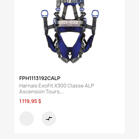
FPH1113192CALP
Harnais ExoFit X300 Classe ALP
Ascension Tours,...
1 119,95 $
compare_arrows