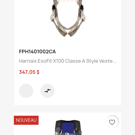
FPH1401002CA
Harnais ExoFit X100 Classe A Style Veste...
347,05 $
compare_arrows
NOUVEAU
favorite_border