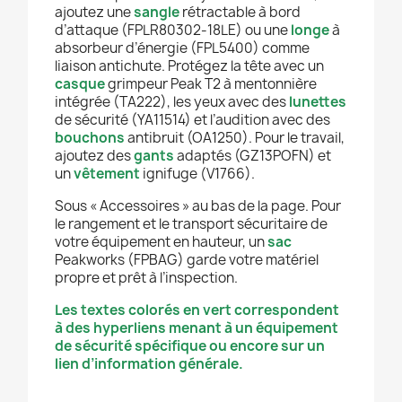
ajoutez une
sangle
rétractable à bord
d’attaque (FPLR80302-18LE) ou une
longe
à
absorbeur d’énergie (FPL5400) comme
liaison antichute. Protégez la tête avec un
casque
grimpeur Peak T2 à mentonnière
intégrée (TA222), les yeux avec des
lunettes
de sécurité (YA11514) et l’audition avec des
bouchons
antibruit (OA1250). Pour le travail,
ajoutez des
gants
adaptés (GZ13POFN) et
un
vêtement
ignifuge (V1766).
Sous « Accessoires » au bas de la page. Pour
le rangement et le transport sécuritaire de
votre équipement en hauteur, un
sac
Peakworks (FPBAG) garde votre matériel
propre et prêt à l’inspection.
Les textes colorés en vert correspondent
à des hyperliens menant à un équipement
de sécurité spécifique ou encore sur un
lien d’information générale.