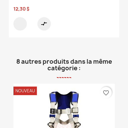
12,30 $
compare_arrows
8 autres produits dans la même
catégorie :
NOUVEAU
favorite_border