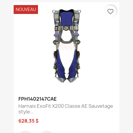
NOUVEAU
favorite_border
FPH1402147CAE
Harnais ExoFit X200 Classe AE Sauvetage
style...
628,35 $