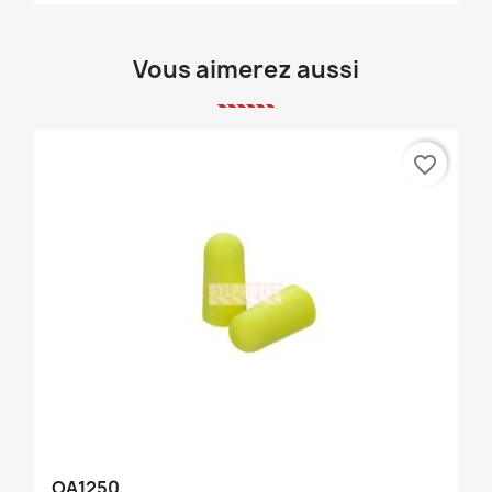
Vous aimerez aussi
favorite_border
OA1250