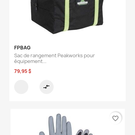
FPBAG
Sac de rangement Peakworks pour
équipement...
79,95 $
compare_arrows
favorite_border