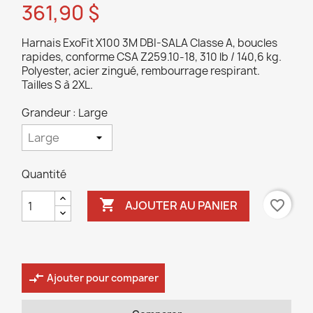
361,90 $
Harnais ExoFit X100 3M DBI-SALA Classe A, boucles
rapides, conforme CSA Z259.10-18, 310 lb / 140,6 kg.
Polyester, acier zingué, rembourrage respirant.
Tailles S à 2XL.
Grandeur : Large
Quantité

favorite_border
AJOUTER AU PANIER
compare_arrows
Ajouter pour comparer