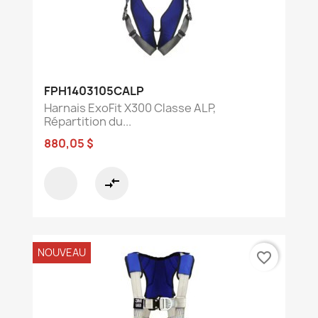
FPH1403105CALP
Harnais ExoFit X300 Classe ALP,
Répartition du...
880,05 $
compare_arrows
NOUVEAU
favorite_border