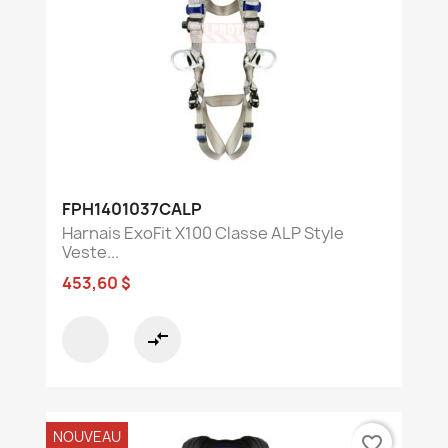
FPH1401037CALP
Harnais ExoFit X100 Classe ALP Style
Veste...
453,60 $
compare_arrows
NOUVEAU
favorite_border