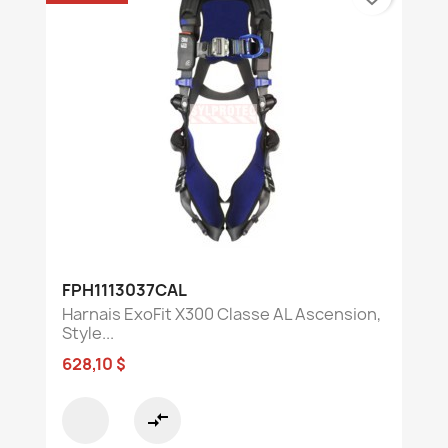
FPH1113037CAL
Harnais ExoFit X300 Classe AL Ascension,
Style...
628,10 $
compare_arrows