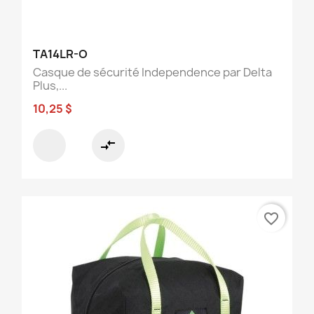
TA14LR-O
Casque de sécurité Independence par Delta
Plus,...
10,25 $
compare_arrows
favorite_border