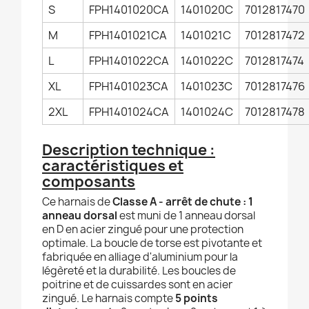
S
FPH1401020CA
1401020C
7012817470
M
FPH1401021CA
1401021C
7012817472
L
FPH1401022CA
1401022C
7012817474
XL
FPH1401023CA
1401023C
7012817476
2XL
FPH1401024CA
1401024C
7012817478
Description technique :
caractéristiques et
composants
Ce harnais de
Classe A - arrêt de chute : 1
anneau dorsal
est muni de 1 anneau dorsal
en D en acier zingué pour une protection
optimale. La boucle de torse est pivotante et
fabriquée en alliage d'aluminium pour la
légèreté et la durabilité. Les boucles de
poitrine et de cuissardes sont en acier
zingué. Le harnais compte
5 points