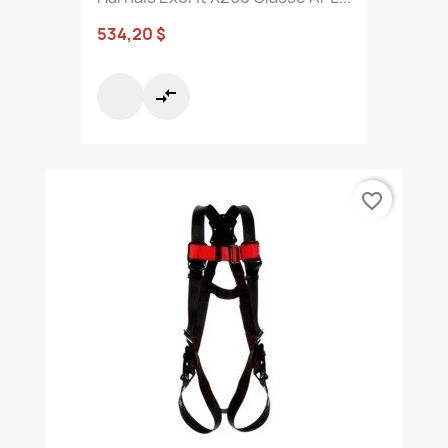
534,20 $
compare_arrows
favorite_border