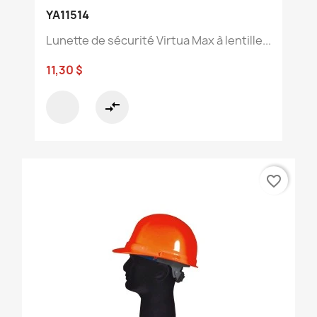
YA11514
Lunette de sécurité Virtua Max à lentille...
11,30 $
compare_arrows
favorite_border