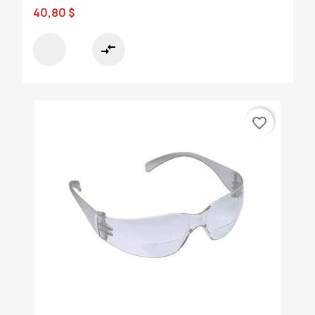
40,80 $
compare_arrows
favorite_border