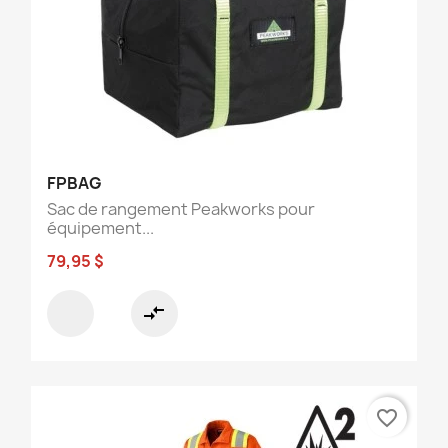
FPBAG
Sac de rangement Peakworks pour
équipement...
79,95 $
compare_arrows
favorite_border