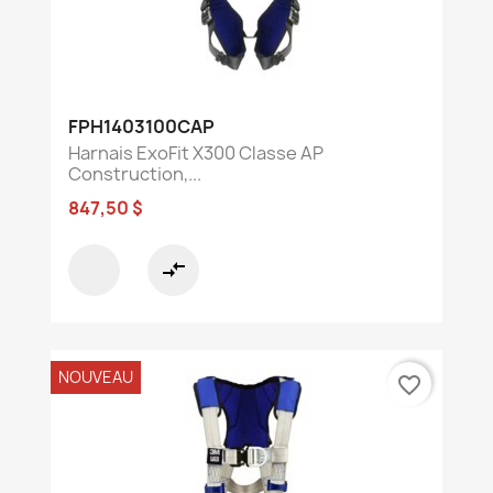
FPH1403100CAP
Harnais ExoFit X300 Classe AP
Construction,...
847,50 $
compare_arrows
NOUVEAU
favorite_border