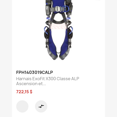
FPH1403019CALP
Harnais ExoFit X300 Classe ALP
Ascension et...
722,15 $
compare_arrows