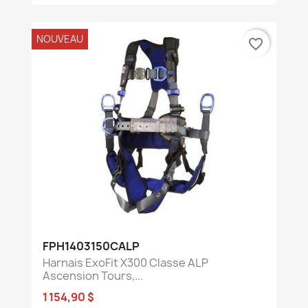
NOUVEAU
favorite_border
FPH1403150CALP
Harnais ExoFit X300 Classe ALP
Ascension Tours,...
1 154,90 $