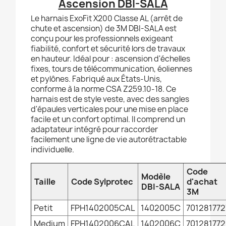
Ascension DBI-SALA
Le harnais ExoFit X200 Classe AL (arrêt de
chute et ascension) de 3M DBI-SALA est
conçu pour les professionnels exigeant
fiabilité, confort et sécurité lors de travaux
en hauteur. Idéal pour : ascension d'échelles
fixes, tours de télécommunication, éoliennes
et pylônes. Fabriqué aux États-Unis,
conforme à la norme CSA Z259.10-18. Ce
harnais est de style veste, avec des sangles
d'épaules verticales pour une mise en place
facile et un confort optimal. Il comprend un
adaptateur intégré pour raccorder
facilement une ligne de vie autorétractable
individuelle.
Code
Modèle
Taille
Code Sylprotec
d'achat
DBI-SALA
3M
Petit
FPH1402005CAL
1402005C
701281772
Medium
FPH1402006CAL
1402006C
70128177