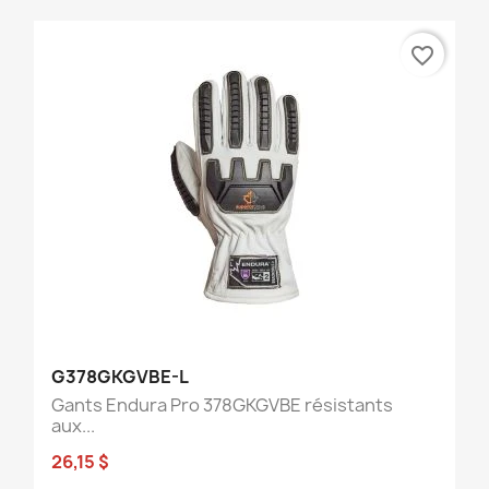
favorite_border
G378GKGVBE-L
Gants Endura Pro 378GKGVBE résistants
aux...
26,15 $