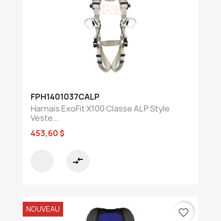
FPH1401037CALP
Harnais ExoFit X100 Classe ALP Style
Veste...
453,60 $
compare_arrows
NOUVEAU
favorite_border