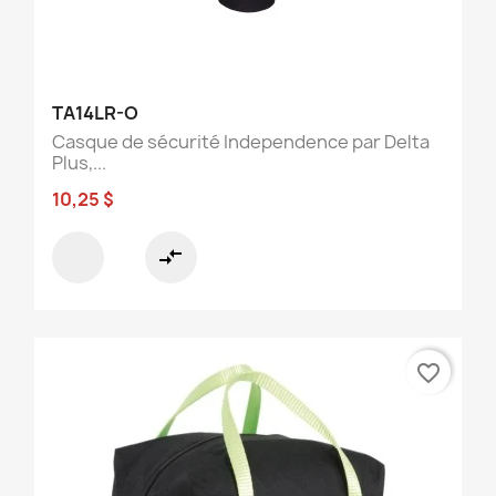
TA14LR-O
Casque de sécurité Independence par Delta
Plus,...
10,25 $
compare_arrows
favorite_border