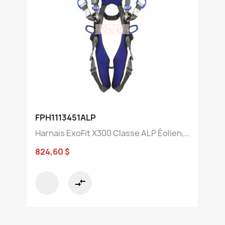
FPH1113451ALP
Harnais ExoFit X300 Classe ALP Éolien,...
824,60 $
compare_arrows