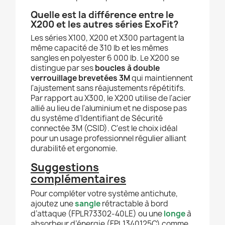
Quelle est la différence entre le
X200 et les autres séries ExoFit?
Les séries X100, X200 et X300 partagent la
même capacité de 310 lb et les mêmes
sangles en polyester 6 000 lb. Le X200 se
distingue par ses
boucles à double
verrouillage brevetées 3M
qui maintiennent
l'ajustement sans réajustements répétitifs.
Par rapport au X300, le X200 utilise de l'acier
allié au lieu de l'aluminium et ne dispose pas
du système d'Identifiant de Sécurité
connectée 3M (CSID). C'est le choix idéal
pour un usage professionnel régulier alliant
durabilité et ergonomie.
Suggestions
complémentaires
Pour compléter votre système antichute,
ajoutez une
sangle
rétractable à bord
d’attaque (FPLR73302-40LE) ou une
longe
à
absorbeur d’énergie (FPL1340125C) comme