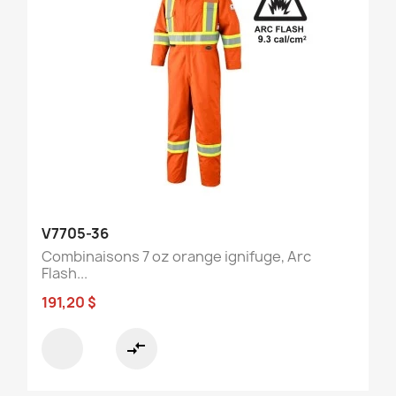
V7705-36
Combinaisons 7 oz orange ignifuge, Arc
Flash...
191,20 $
compare_arrows