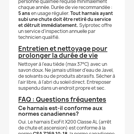
personne qualifiée requise minimalement
chaque année. Durée de vie recommandée :
5 ans
en usage régulier.
Tout harnais ayant
subi une chute doit être retiré du service
et détruit immédiatement.
Sylprotec offre
un service d'inspection annuelle par
technicien qualifié.
Entretien et nettoyage pour
prolonger la durée de vie
Nettoyer à l'eau tiède (max 37°C) avec un
savon doux. Ne jamais utiliser d'eau de Javel,
de solvants ou de produits abrasifs. Sécher à
l'air libre, à l'abri du soleil direct. Entreposer
suspendu dans un endroit propre et sec.
FAQ : Questions fréquentes
Ce harnais est-il conforme aux
normes canadiennes?
Oui. Le harnais ExoFit X200 Classe AL (arrêt
de chute et ascension) est conforme à la
norme
CSA Z259.10-18
, la norme canadienne