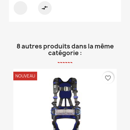
compare_arrows
8 autres produits dans la même
catégorie :
NOUVEAU
favorite_border