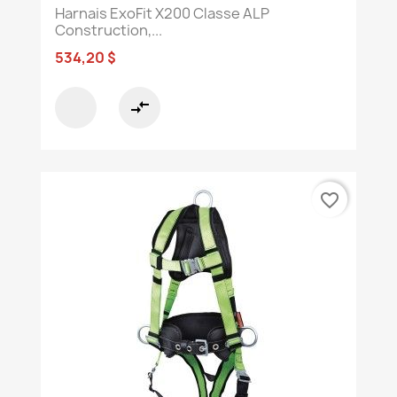
Harnais ExoFit X200 Classe ALP
Construction,...
534,20 $
compare_arrows
favorite_border