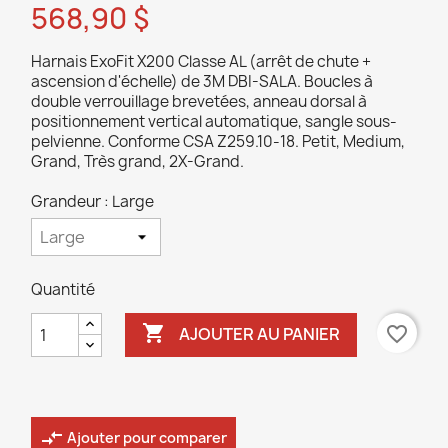
568,90 $
Harnais ExoFit X200 Classe AL (arrêt de chute +
ascension d'échelle) de 3M DBI-SALA. Boucles à
double verrouillage brevetées, anneau dorsal à
positionnement vertical automatique, sangle sous-
pelvienne. Conforme CSA Z259.10-18. Petit, Medium,
Grand, Très grand, 2X-Grand.
Grandeur : Large
Quantité

favorite_border
AJOUTER AU PANIER
compare_arrows
Ajouter pour comparer