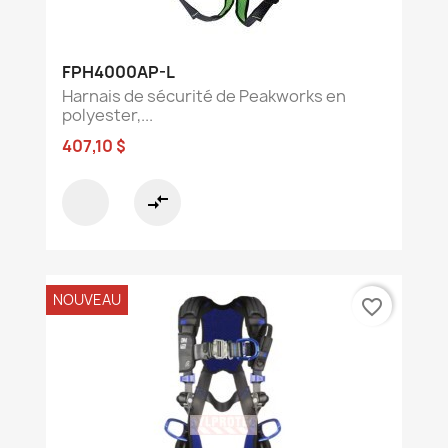
FPH4000AP-L
Harnais de sécurité de Peakworks en
polyester,...
407,10 $
compare_arrows
NOUVEAU
favorite_border