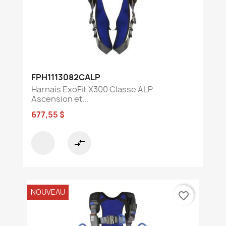
FPH1113082CALP
Harnais ExoFit X300 Classe ALP
Ascension et...
677,55 $
compare_arrows
NOUVEAU
favorite_border