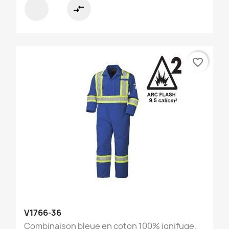
compare_arrows
favorite_border
V1766-36
Combinaison bleue en coton 100% ignifuge,