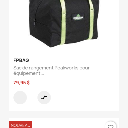
FPBAG
Sac de rangement Peakworks pour
équipement...
79,95 $
compare_arrows
NOUVEAU
favorite_border