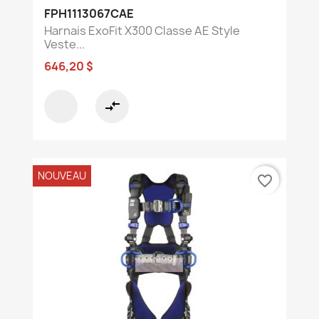
FPH1113067CAE
Harnais ExoFit X300 Classe AE Style
Veste...
646,20 $
compare_arrows
NOUVEAU
favorite_border