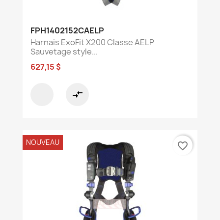
FPH1402152CAELP
Harnais ExoFit X200 Classe AELP
Sauvetage style...
627,15 $
compare_arrows
NOUVEAU
favorite_border