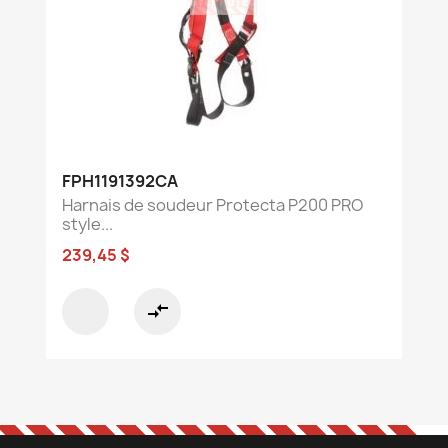
FPH1191392CA
Harnais de soudeur Protecta P200 PRO
style...
239,45 $
compare_arrows