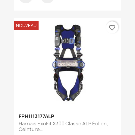
NOUVEAU
favorite_border
FPH1113177ALP
Harnais ExoFit X300 Classe ALP Éolien,
Ceinture...