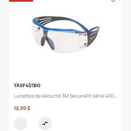
YASF401BG
Lunettes de sécurité 3M SecureFit série 400...
12,30 $
compare_arrows