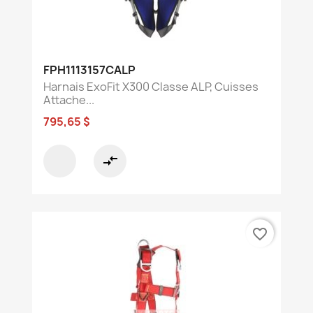
FPH1113157CALP
Harnais ExoFit X300 Classe ALP, Cuisses
Attache...
795,65 $
compare_arrows
favorite_border