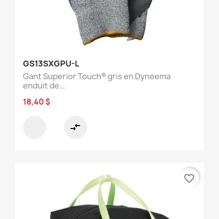
GS13SXGPU-L
Gant Superior Touch® gris en Dyneema
enduit de...
18,40 $
compare_arrows
favorite_border