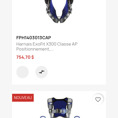
FPH1403013CAP
Harnais ExoFit X300 Classe AP
Positionnement,...
754,70 $
compare_arrows
NOUVEAU
favorite_border