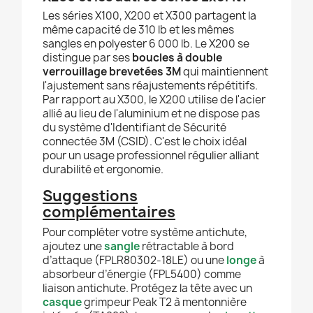
Les séries X100, X200 et X300 partagent la
même capacité de 310 lb et les mêmes
sangles en polyester 6 000 lb. Le X200 se
distingue par ses
boucles à double
verrouillage brevetées 3M
qui maintiennent
l'ajustement sans réajustements répétitifs.
Par rapport au X300, le X200 utilise de l'acier
allié au lieu de l'aluminium et ne dispose pas
du système d'Identifiant de Sécurité
connectée 3M (CSID). C'est le choix idéal
pour un usage professionnel régulier alliant
durabilité et ergonomie.
Suggestions
complémentaires
Pour compléter votre système antichute,
ajoutez une
sangle
rétractable à bord
d’attaque (FPLR80302-18LE) ou une
longe
à
absorbeur d’énergie (FPL5400) comme
liaison antichute. Protégez la tête avec un
casque
grimpeur Peak T2 à mentonnière