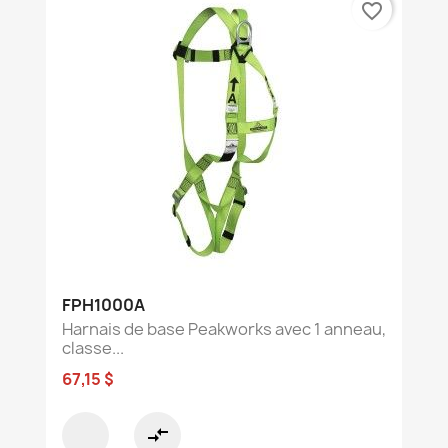
favorite_border
FPH1000A
Harnais de base Peakworks avec 1 anneau,
classe...
67,15 $
compare_arrows