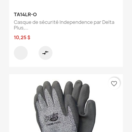
TA14LR-O
Casque de sécurité Independence par Delta
Plus,...
10,25 $
compare_arrows
favorite_border