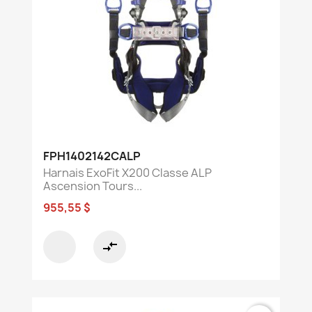
FPH1402142CALP
Harnais ExoFit X200 Classe ALP
Ascension Tours...
955,55 $
compare_arrows