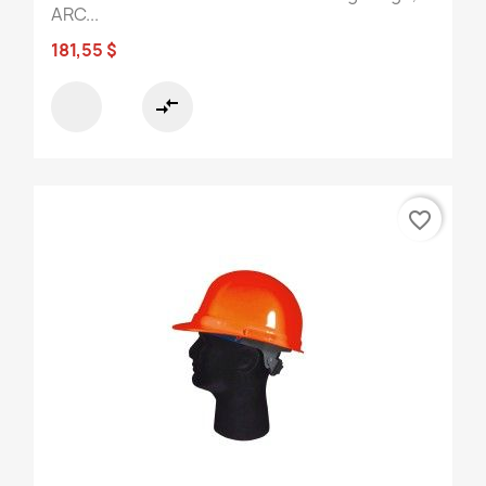
ARC...
181,55 $
compare_arrows
favorite_border