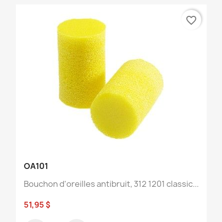
favorite_border
OA101
Bouchon d'oreilles antibruit, 312 1201 classic...
51,95 $