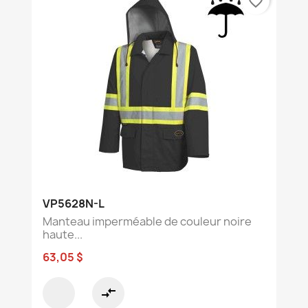
favorite_border
VP5628N-L
Manteau imperméable de couleur noire
haute...
63,05 $
compare_arrows