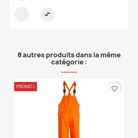
compare_arrows
8 autres produits dans la même
catégorie :
PROMO !
favorite_border