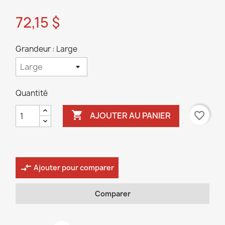
72,15 $
Grandeur : Large
Quantité

favorite_border
AJOUTER AU PANIER
compare_arrows
Ajouter pour comparer
Comparer