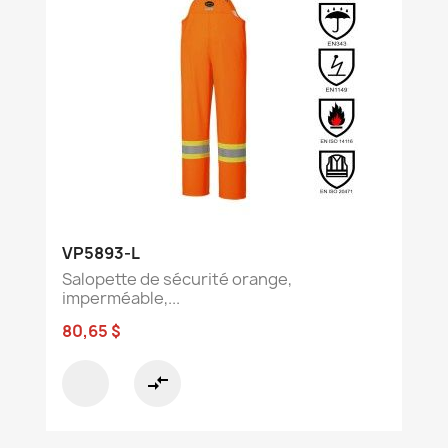
VP5893-L
Salopette de sécurité orange,
imperméable,...
80,65 $
compare_arrows