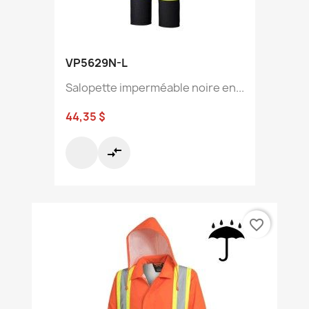
VP5629N-L
Salopette imperméable noire en...
44,35 $
compare_arrows
favorite_border