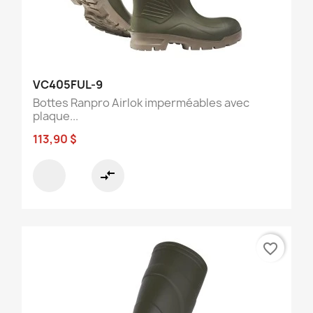
VC405FUL-9
Bottes Ranpro Airlok imperméables avec
plaque...
113,90 $
compare_arrows
favorite_border