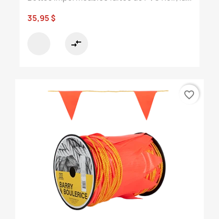
35,95 $
compare_arrows
favorite_border