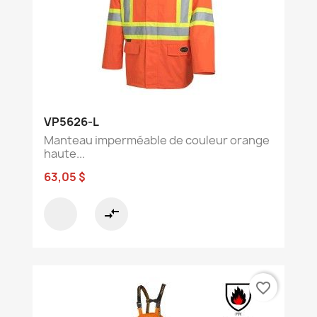
VP5626-L
Manteau imperméable de couleur orange
haute...
63,05 $
compare_arrows
favorite_border