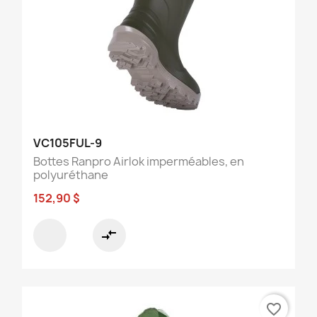
VC105FUL-9
Bottes Ranpro Airlok imperméables, en
polyuréthane
152,90 $
compare_arrows
favorite_border