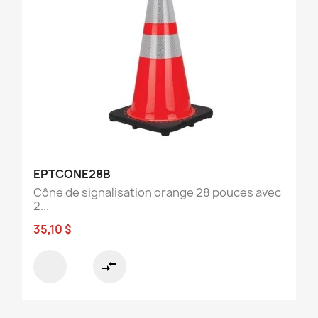
EPTCONE28B
Cône de signalisation orange 28 pouces avec
2...
35,10 $
compare_arrows