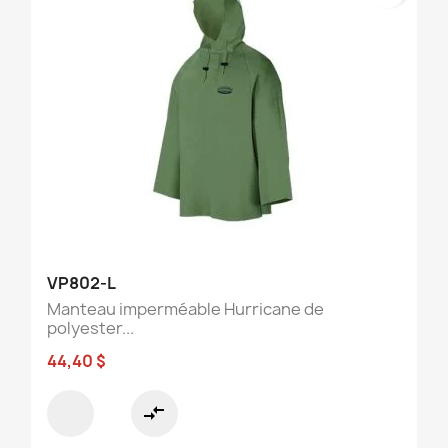
VP802-L
Manteau imperméable Hurricane de
polyester...
44,40 $
compare_arrows