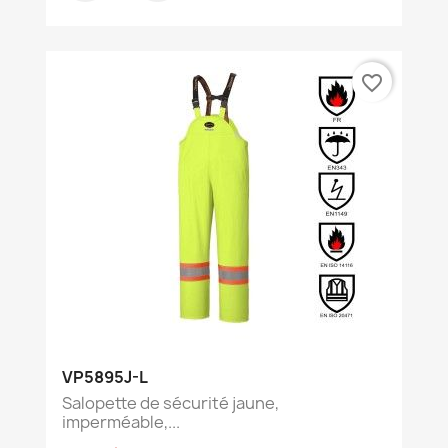
favorite_border
VP5895J-L
Salopette de sécurité jaune,
imperméable,...