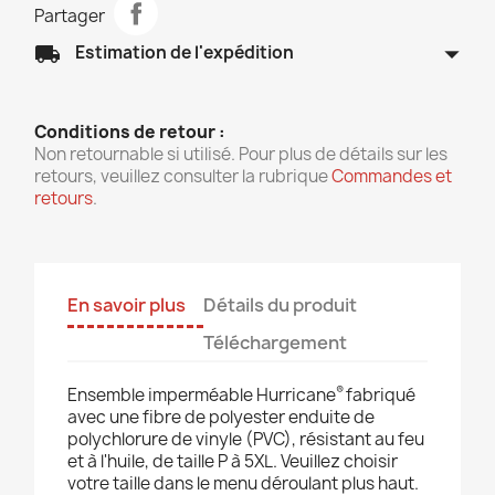
Partager
arrow_drop_down
local_shipping
Estimation de l'expédition
Conditions de retour :
Non retournable si utilisé. Pour plus de détails sur les
retours, veuillez consulter la rubrique
Commandes et
retours
.
En savoir plus
Détails du produit
Téléchargement
®
Ensemble imperméable Hurricane
fabriqué
avec une fibre de polyester enduite de
polychlorure de vinyle (PVC), résistant au feu
et à l'huile, de taille P à 5XL. Veuillez choisir
votre taille dans le menu déroulant plus haut.