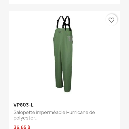
favorite_border
VP803-L
Salopette imperméable Hurricane de
polyester...
36,65 $