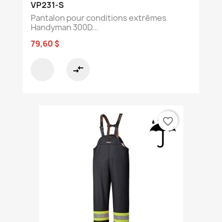
VP231-S
Pantalon pour conditions extrêmes
Handyman 300D...
79,60 $
compare_arrows
favorite_border