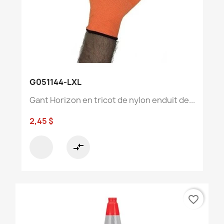
G051144-LXL
Gant Horizon en tricot de nylon enduit de...
2,45 $
compare_arrows
favorite_border