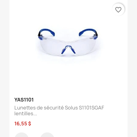
favorite_border
YAS1101
Lunettes de sécurité Solus S1101SGAF
lentilles...
16,55 $