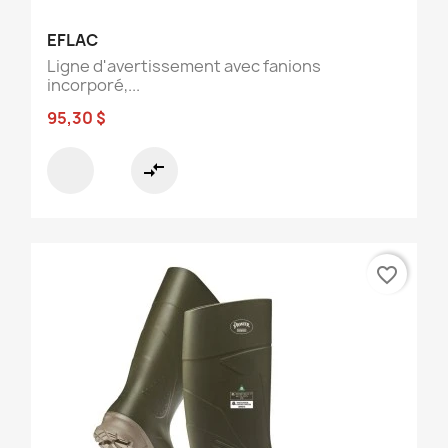
EFLAC
Ligne d'avertissement avec fanions
incorporé,...
95,30 $
compare_arrows
favorite_border