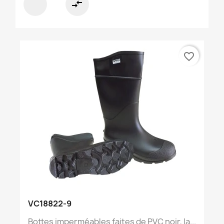
compare_arrows
favorite_border
VC18822-9
Bottes imperméables faites de PVC noir, la...