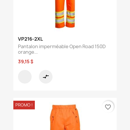
VP216-2XL
Pantalon imperméable Open Road 150D
orange...
39,15 $
compare_arrows
PROMO !
favorite_border