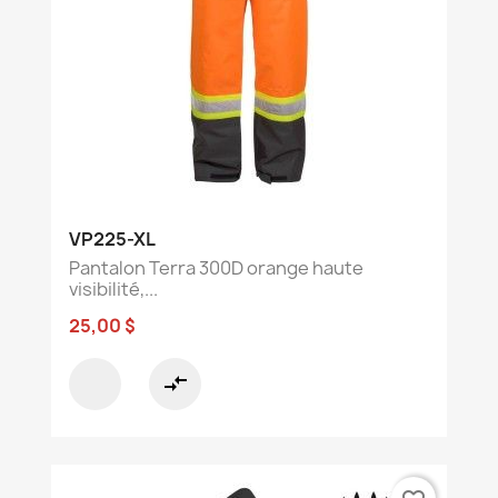
VP225-XL
Pantalon Terra 300D orange haute
visibilité,...
25,00 $
compare_arrows