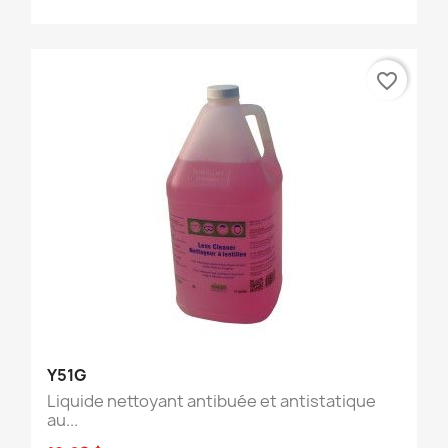
favorite_border
Y51G
Liquide nettoyant antibuée et antistatique
au...