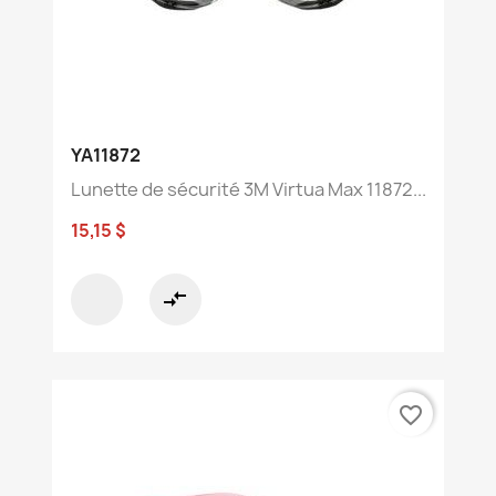
YA11872
Lunette de sécurité 3M Virtua Max 11872...
15,15 $
compare_arrows
favorite_border