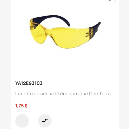
YA12E93103
Lunette de sécurité économique Cee Tec à...
1,75 $
compare_arrows