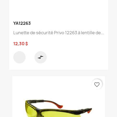
YA12263
Lunette de sécurité Privo 12263 à lentille de...
12,30 $
compare_arrows
favorite_border