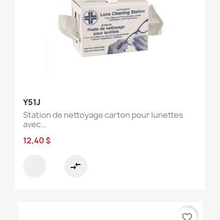
Y51J
Station de nettoyage carton pour lunettes
avec...
12,40 $
compare_arrows
favorite_border