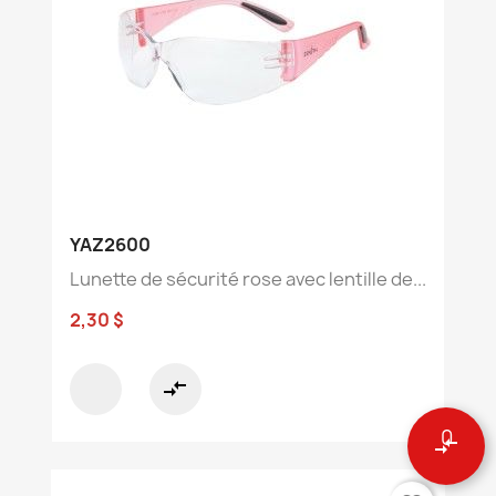
YAZ2600
Lunette de sécurité rose avec lentille de...
2,30 $
compare_arrows
0
compare_arrows