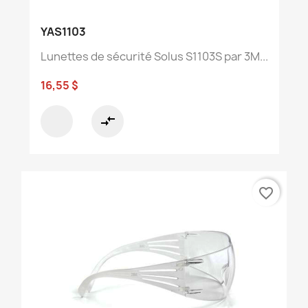
YAS1103
Lunettes de sécurité Solus S1103S par 3M...
16,55 $
compare_arrows
favorite_border