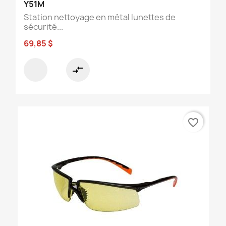
Y51M
Station nettoyage en métal lunettes de
sécurité...
69,85 $
compare_arrows
favorite_border