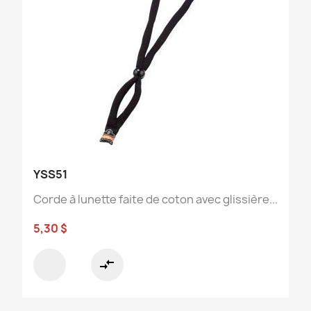
YSS51
Corde à lunette faite de coton avec glissière...
5,30 $
compare_arrows