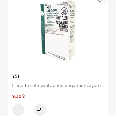
Y51
Lingette nettoyante antistatique anti rayure...
9,30 $
compare_arrows