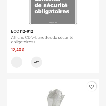
ECO112-812
Affiche CDN«Lunettes de sécurité
obligatoires»...
12,40 $
compare_arrows
favorite_border