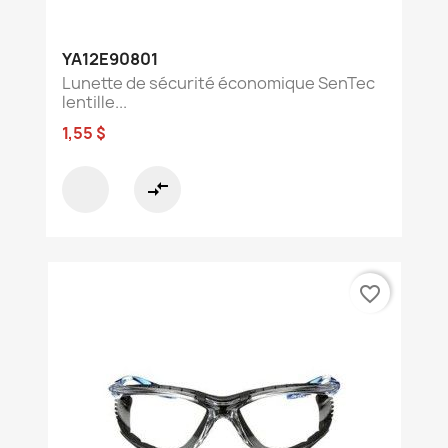
YA12E90801
Lunette de sécurité économique SenTec
lentille...
1,55 $
compare_arrows
favorite_border