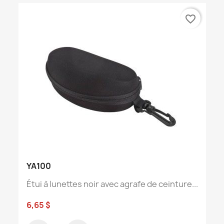
favorite_border
YA100
Étui à lunettes noir avec agrafe de ceinture...
6,65 $