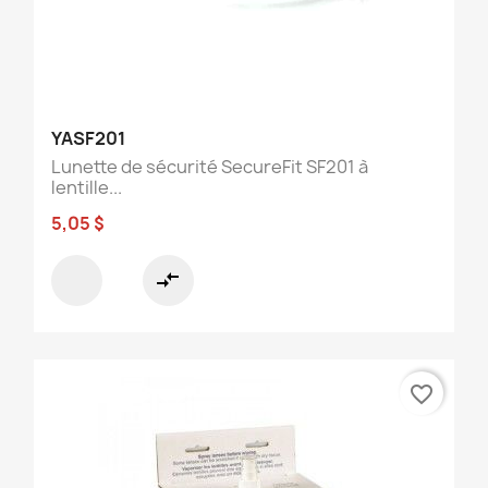
YASF201
Lunette de sécurité SecureFit SF201 à
lentille...
5,05 $
compare_arrows
favorite_border