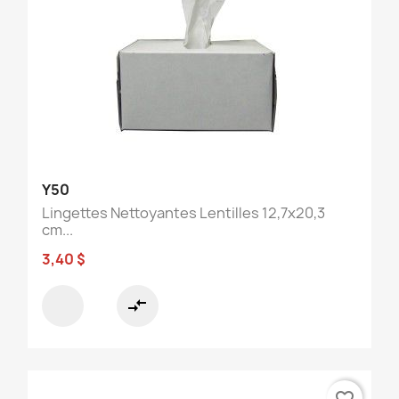
Y50
Lingettes Nettoyantes Lentilles 12,7x20,3
cm...
3,40 $
compare_arrows
favorite_border