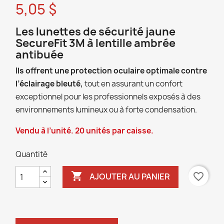
5,05 $
Les lunettes de sécurité jaune
SecureFit 3M à lentille ambrée
antibuée
Ils offrent une protection oculaire optimale contre
l’éclairage bleuté,
tout en assurant un confort
exceptionnel pour les professionnels exposés à des
environnements lumineux ou à forte condensation.
Vendu à l’unité. 20 unités par caisse.
Quantité

favorite_border
AJOUTER AU PANIER