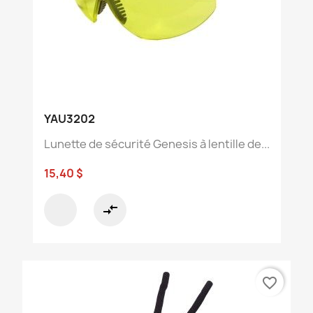
YAU3202
Lunette de sécurité Genesis à lentille de...
15,40 $
compare_arrows
favorite_border