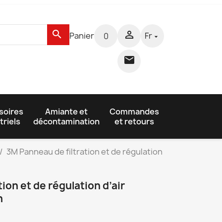
search

Panier
Fr
0


soires
Amiante et
Commandes
triels
décontamination
et retours
3M Panneau de filtration et de régulation
ion et de régulation d’air
n