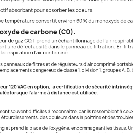
actif absorbant pour absorber les odeurs.
sse température convertit environ 60 % du monoxyde de c
oxyde de carbone (C0).
 de gaz CO. Il prend un échantillonnage de l'air respirable
nt une défectuosité dans le panneau de filtration. En filtran
à la respiration d’air contaminé.
 panneaux de filtres et de régulateurs d'air comprimé porta
s emplacements dangereux de classe 1, division 1, groupes A, B, 
eur 120 VAC en option, la certification de sécurité intrinsèq
ée lorsque l'alarme à distance est utilisée.
sont souvent difficiles à reconnaître, car ils ressemblent à c
étourdissements, des douleurs dans la poitrine et des troubles
g et prend la place de l’oxygène, endommageant les tissus. U