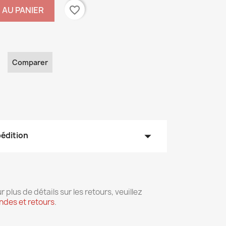
favorite_border
 AU PANIER
Comparer
arrow_drop_down
pédition
r plus de détails sur les retours, veuillez
des et retours
.