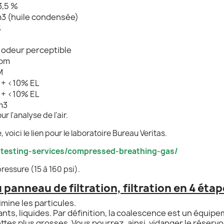
3,5 %
3 (huile condensée)
%
odeur perceptible
pm
M
 + <10% EL
 + <10% EL
m3
 l'analyse de l'air.
oici le lien pour le laboratoire Bureau Veritas.
testing-services/compressed-breathing-gas/
pressure (15 à 160 psi).
anneau de filtration, filtration en 4 étap
limine les particules.
ts, liquides. Par définition, la coalescence est un équipe
ttes plus grosses. Vous pourrez, ainsi, vidanger le réservo