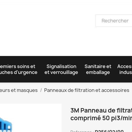
emiers soins et
Signalisation
Sanitaire et
Acces
uches d'urgence
et verrouillage
emballage
indus
teurs et masques
Panneaux de filtration et accessoires
3M Panneau de filtrat
comprimé 50 pi3/mi
R256/02/00