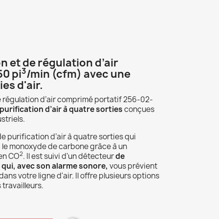
n et de régulation d’air
3
0 pi
/min (cfm) avec une
ies d'air.
e régulation d’air comprimé portatif 256-02-
urification d’air à quatre sorties
conçues
striels.
purification d’air à quatre sorties qui
% le monoxyde de carbone grâce à un
2
 en CO
. Il est suivi d'un détecteur
de
qui, avec son alarme sonore,
vous prévient
s votre ligne d'air. Il offre plusieurs options
 travailleurs.