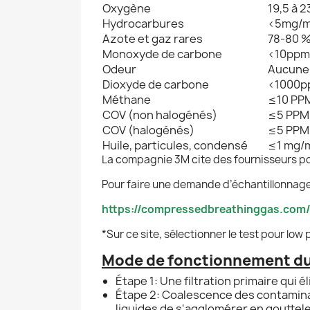
Oxygène
19,5 à 2
Hydrocarbures
<5mg/m
Azote et gaz rares
78-80 
Monoxyde de carbone
<10ppm
Odeur
Aucune 
Dioxyde de carbone
<1000p
Méthane
≤10 PP
COV (non halogénés)
≤5 PPM
COV (halogénés)
≤5 PPM
Huile, particules, condensé
≤1 mg/
La compagnie 3M cite des fournisseurs pour
Pour faire une demande d’échantillonnage, v
https://compressedbreathinggas.com/
*Sur ce site, sélectionner le test pour low 
Mode de fonctionnement du p
Étape 1: Une filtration primaire qui é
Étape 2: Coalescence des contaminan
liquides de s'agglomérer en gouttele