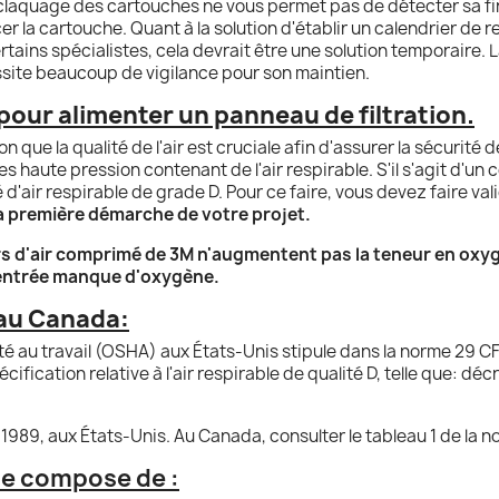
 claquage des cartouches ne vous permet pas de détecter sa fin
er la cartouche. Quant à la solution d'établir un calendrier d
rtains spécialistes, cela devrait être une solution temporaire. 
essite beaucoup de vigilance pour son maintien.
r pour alimenter un panneau de filtration.
 que la qualité de l'air est cruciale afin d'assurer la sécurité 
 haute pression contenant de l'air respirable. S'il s'agit d'un 
d'air respirable de grade D. Pour ce faire, vous devez faire vali
la première démarche de votre projet.
rs d'air comprimé de 3M n'augmentent pas la teneur en oxyg
 d'entrée manque d'oxygène.
 au Canada:
té au travail (OSHA) aux États-Unis stipule dans la norme 29 CFR 
fication relative à l'air respirable de qualité D, telle que: décr
989, aux États-Unis. Au Canada, consulter le tableau 1 de la 
 se compose de :