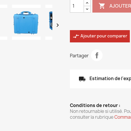

AJOUTER

compare_arrows
Ajouter pour comparer
Partager
local_shipping
Estimation de l'ex
Conditions de retour :
Non retournable si utilisé. Pou
consulter la rubrique
Comman