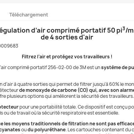
Téléchargement
3
régulation d’air comprimé portatif 50 pi
/m
de 4 sorties d'air
00009683
Filtrez l’air et protégez vos travailleurs !
 d’air comprimé portatif 256-02-00 de 3M est un
système de pur
 d’air à quatre sorties qui permet de filtrer jusqu'à 60% le m
 détecteur
de monoxyde de carbone (CO) qui, avec son alarm
fre plusieurs options qui améliorent la sécurité des travailleurs.
otecteur
pour une portabilité totale. Ce dispositif est conçu po
 ou de travail où la sécurité respiratoire est essentielle.
e les moyens traditionnels de filtration ne sont pas efficac
ocyanates
ou
du polyuréthane
. Les cartouches contenant du c