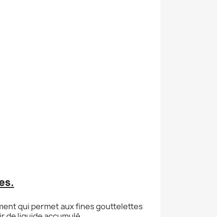
es.
ment qui permet aux fines gouttelettes
ir de liquide accumulé.