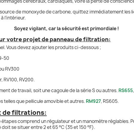
dommages cérébraux, cardiaques, voire la perte de conscience,
source de monoxyde de carbone, quittez immédiatement les lie
à l’intérieur.
Soyez vigilant, car la sécurité est primordiale !
r votre projet de panneau de filtration:
el. Vous devez ajouter les produits ci-dessous ;
29-50
 ou RV300
ir, RV100, RV200.
ent de travail, soit une cagoule de la série S ou autres.
RS655
 telles que pellicule amovible et autres.
RM927
, RS605.
de filtrations:
re étapes comprend un régulateur et un manomètre réglables. 
oit se situer entre 2 et 65 °C (35 et 150 °F).