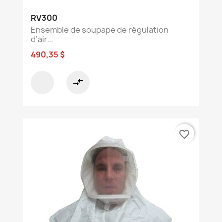
RV300
Ensemble de soupape de régulation
d’air...
490,35 $
compare_arrows
favorite_border