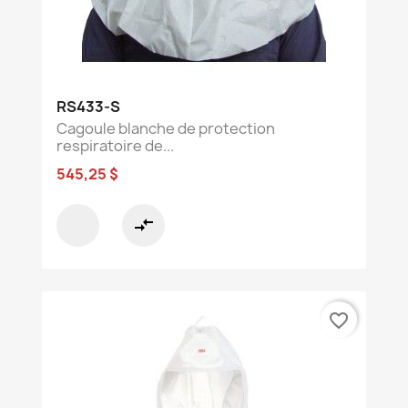
RS433-S
Cagoule blanche de protection
respiratoire de...
545,25 $
compare_arrows
favorite_border