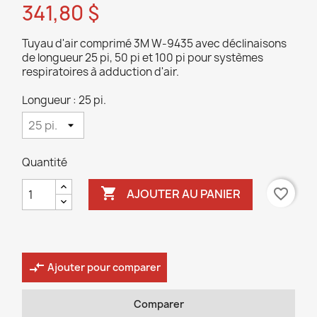
341,80 $
Tuyau d'air comprimé 3M W-9435 avec déclinaisons
de longueur 25 pi, 50 pi et 100 pi pour systèmes
respiratoires à adduction d'air.
Longueur : 25 pi.
Quantité

favorite_border
AJOUTER AU PANIER
compare_arrows
Ajouter pour comparer
Comparer