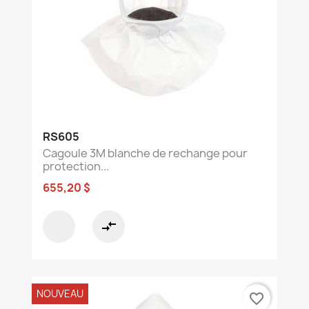
RS605
Cagoule 3M blanche de rechange pour
protection...
655,20 $
compare_arrows
NOUVEAU
favorite_border