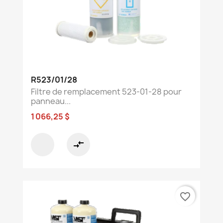
R523/01/28
Filtre de remplacement 523-01-28 pour
panneau...
1 066,25 $
compare_arrows
favorite_border