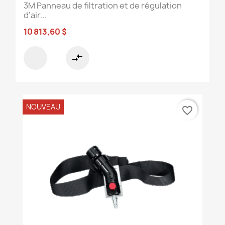
3M Panneau de filtration et de régulation
d’air...
10 813,60 $
compare_arrows
NOUVEAU
favorite_border