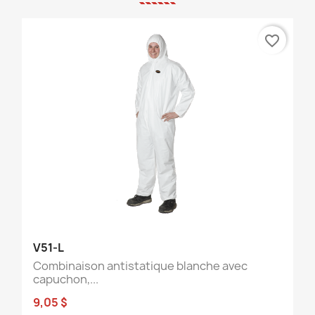
favorite_border
V51-L
Combinaison antistatique blanche avec
capuchon,...
9,05 $