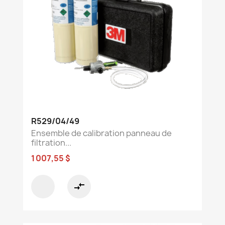
R529/04/49
Ensemble de calibration panneau de
filtration...
1 007,55 $
compare_arrows