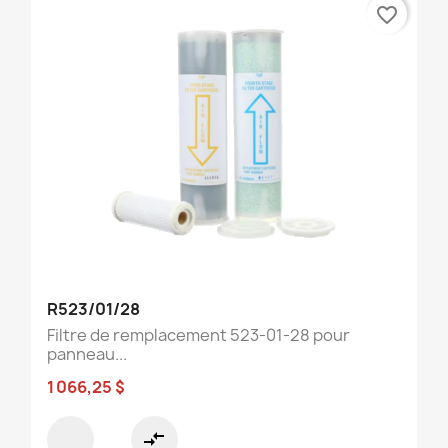
favorite_border
R523/01/28
Filtre de remplacement 523-01-28 pour
panneau...
1 066,25 $
compare_arrows