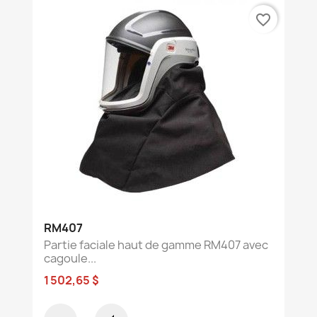
favorite_border
RM407
Partie faciale haut de gamme RM407 avec
cagoule...
1 502,65 $