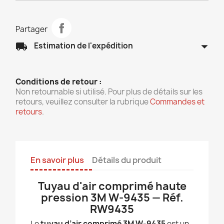
Partager
arrow_drop_down
local_shipping
Estimation de l'expédition
Conditions de retour :
Non retournable si utilisé. Pour plus de détails sur les
retours, veuillez consulter la rubrique
Commandes et
retours
.
En savoir plus
Détails du produit
Tuyau d'air comprimé haute
pression 3M W-9435 — Réf.
RW9435
Le
tuyau d’air comprimé 3M W-9435
est un