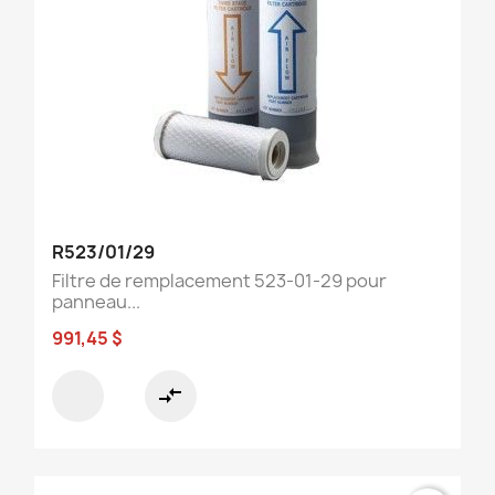
R523/01/29
Filtre de remplacement 523-01-29 pour
panneau...
991,45 $
compare_arrows