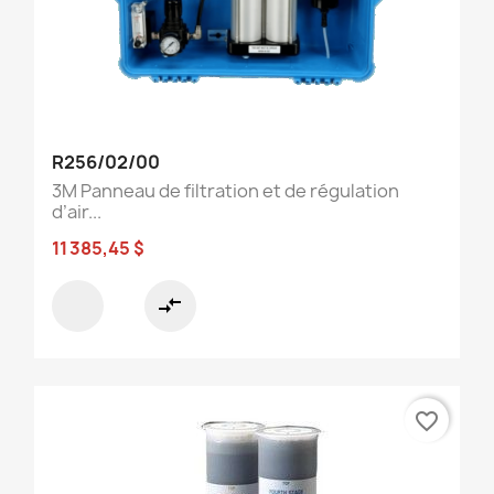
R256/02/00
3M Panneau de filtration et de régulation
d’air...
11 385,45 $
compare_arrows
favorite_border