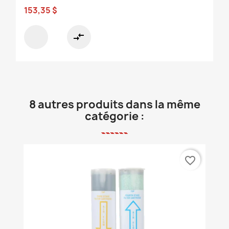
153,35 $
compare_arrows
8 autres produits dans la même
catégorie :
favorite_border