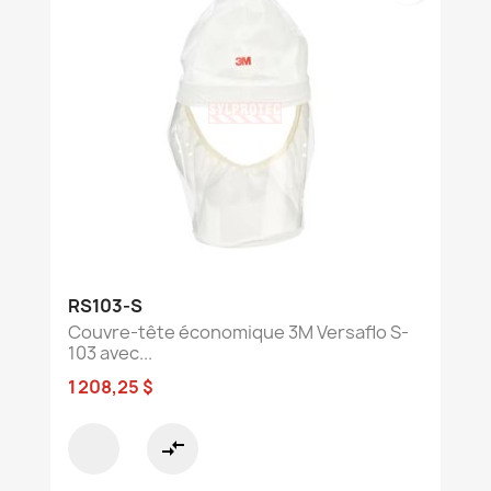
RS103-S
Couvre-tête économique 3M Versaflo S-
103 avec...
1 208,25 $
compare_arrows