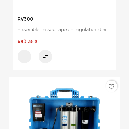
RV300
Ensemble de soupape de régulation d’air...
490,35 $
compare_arrows
favorite_border