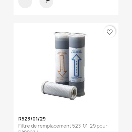
compare_arrows
favorite_border
R523/01/29
Filtre de remplacement 523-01-29 pour
panneau...