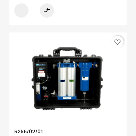
compare_arrows
favorite_border
R256/02/01