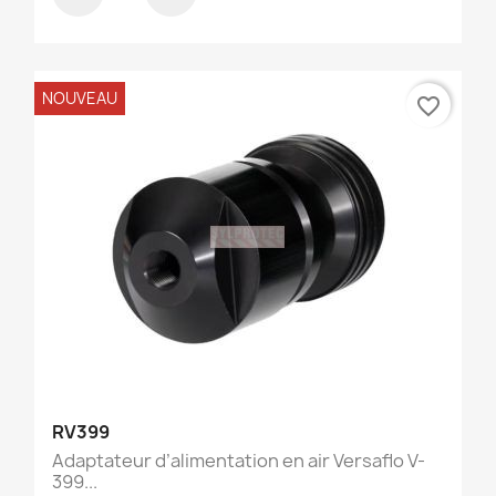
NOUVEAU
favorite_border
RV399
Adaptateur d’alimentation en air Versaflo V-
399...