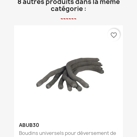
8 autres produits dans la même
catégorie :
favorite_border
ABUB30
Boudins universels pour déversement de