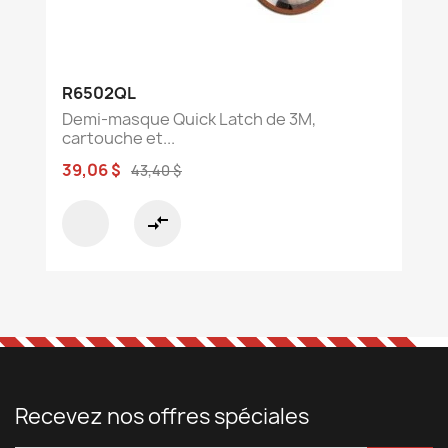
R6502QL
Demi-masque Quick Latch de 3M,
cartouche et...
39,06 $
43,40 $
compare_arrows
Recevez nos offres spéciales