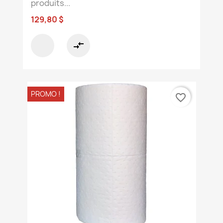
produits...
129,80 $
compare_arrows
PROMO !
favorite_border