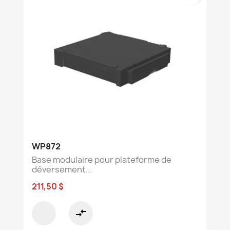
WP872
Base modulaire pour plateforme de
déversement...
211,50 $
compare_arrows