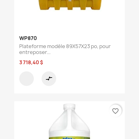
WP870
Plateforme modèle 89X57X23 po, pour
entreposer...
3 718,40 $
compare_arrows
favorite_border