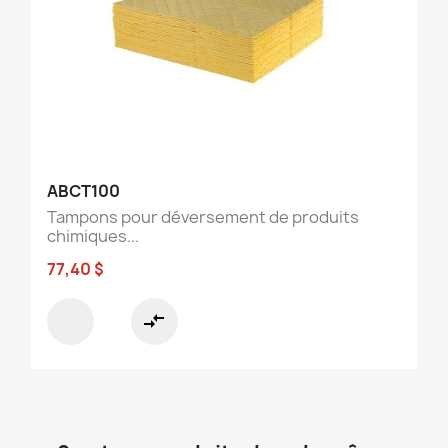
ABCT100
Tampons pour déversement de produits
chimiques...
77,40 $
compare_arrows