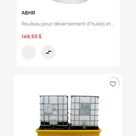
ABHR
Rouleau pour déversement d'huiles et...
149,50 $
compare_arrows
favorite_border