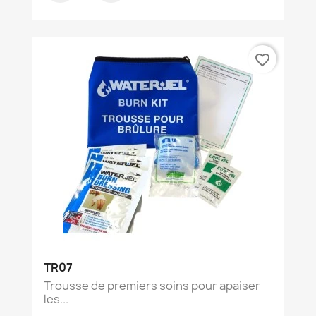
favorite_border
TR07
Trousse de premiers soins pour apaiser
les...