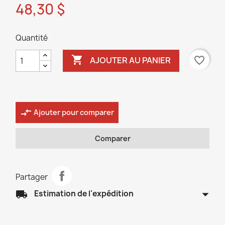
48,30 $
Quantité

favorite_border
AJOUTER AU PANIER
compare_arrows
Ajouter pour comparer
Comparer
Partager
arrow_drop_down
local_shipping
Estimation de l'expédition