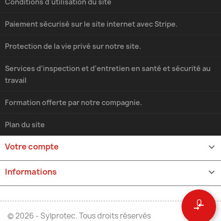
Conditions d'utilisation du site
Paiement sécurisé sur le site internet avec Stripe.
Protection de la vie privé sur notre site.
Services d’inspection et d’entretien en santé et sécurité au
travail
Formation offerte par notre compagnie.
Plan du site
Votre compte

Informations
keyboard_arrow_down
0
compare_arrows
© 2026 - Sylprotec. Tous droits réservés