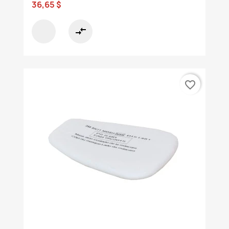
36,65 $
compare_arrows
favorite_border