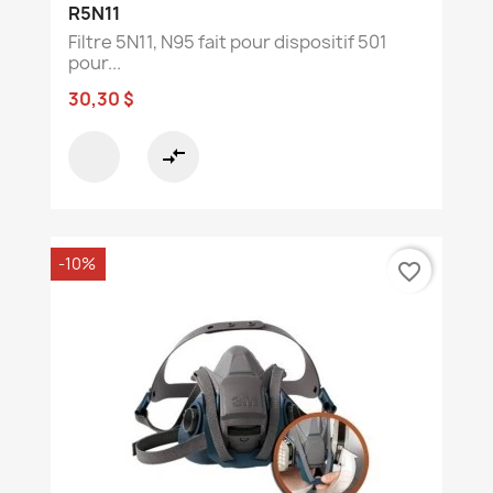
R5N11
Filtre 5N11, N95 fait pour dispositif 501
pour...
30,30 $
compare_arrows
-10%
favorite_border