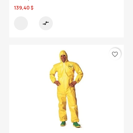
139,40 $
compare_arrows
favorite_border