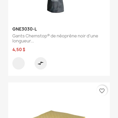
GNE3030-L
Gants Chemstop® de néoprène noir d’une
longueur...
4,50 $
compare_arrows
favorite_border