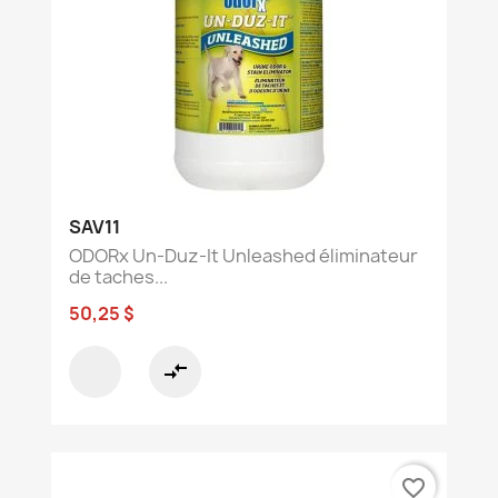
SAV11
ODORx Un-Duz-It Unleashed éliminateur
de taches...
50,25 $
compare_arrows
favorite_border