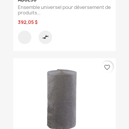
Ensemble universel pour déversement de
produits...
392,05 $
compare_arrows
favorite_border