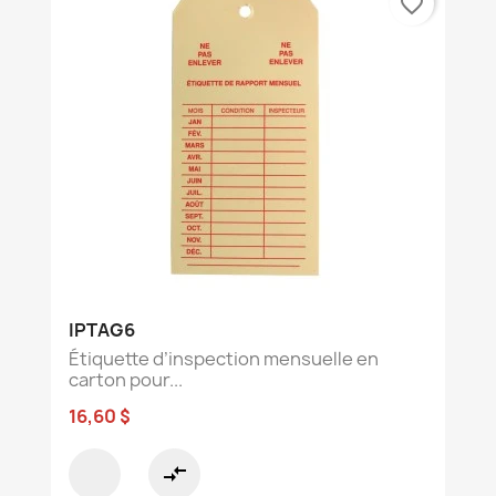
favorite_border
IPTAG6
Étiquette d’inspection mensuelle en
carton pour...
16,60 $
compare_arrows