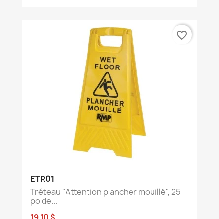
favorite_border
ETR01
Tréteau "Attention plancher mouillé", 25
po de...
19,10 $