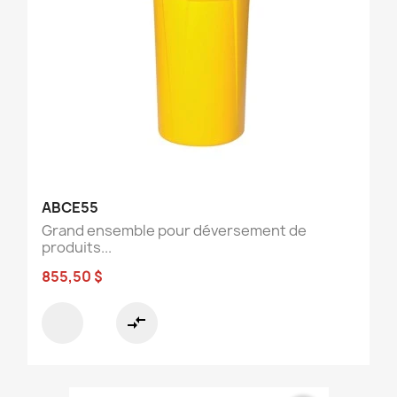
ABCE55
Grand ensemble pour déversement de
produits...
855,50 $
compare_arrows