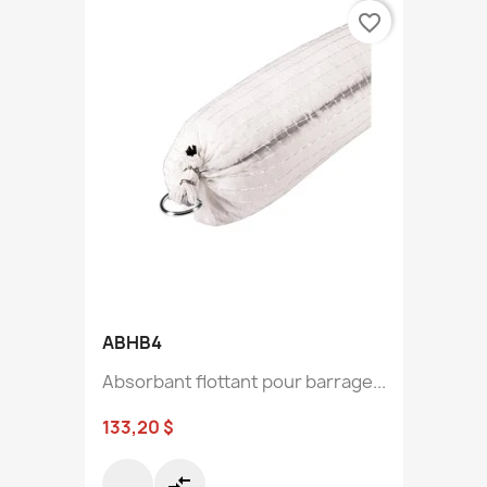
favorite_border
ABHB4
Absorbant flottant pour barrage...
133,20 $
compare_arrows