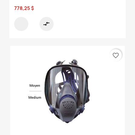
778,25 $
compare_arrows
favorite_border