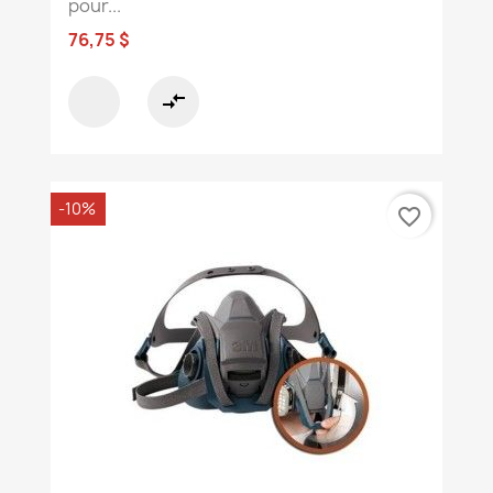
pour...
76,75 $
compare_arrows
-10%
favorite_border