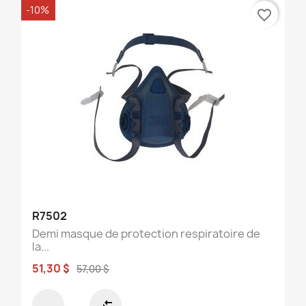
-10%
favorite_border
R7502
Demi masque de protection respiratoire de
la...
51,30 $
57,00 $
compare_arrows