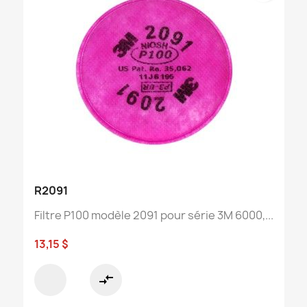
R2091
Filtre P100 modèle 2091 pour série 3M 6000,...
13,15 $
compare_arrows