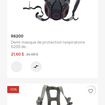
R6200
Demi-masque de protection respiratoire
6200 de...
21,60 $
24,00 $
compare_arrows
-10%
favorite_border