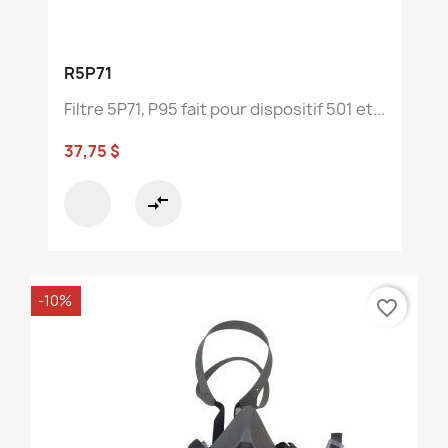
R5P71
Filtre 5P71, P95 fait pour dispositif 501 et...
37,75 $
compare_arrows
-10%
favorite_border