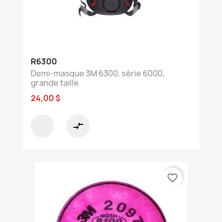
R6300
Demi-masque 3M 6300, série 6000,
grande taille
24,00 $
compare_arrows
favorite_border