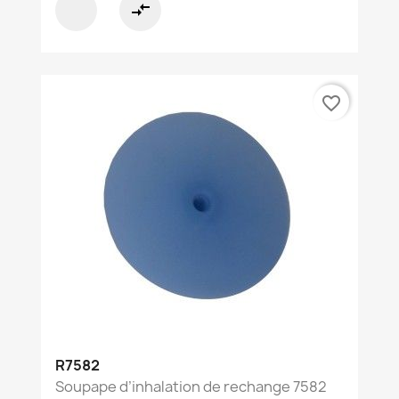
compare_arrows
favorite_border
R7582
Soupape d’inhalation de rechange 7582