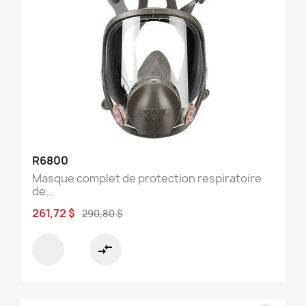
R6800
Masque complet de protection respiratoire
de...
261,72 $
290,80 $
compare_arrows