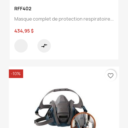
RFF402
Masque complet de protection respiratoire...
434,95 $
compare_arrows
-10%
favorite_border