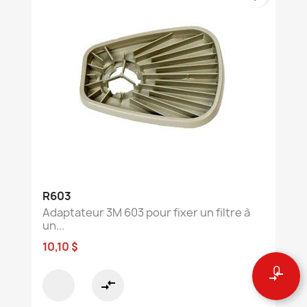
R603
Adaptateur 3M 603 pour fixer un filtre à
un...
10,10 $
0
compare_arrows
compare_arrows