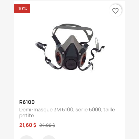
-10%
favorite_border
R6100
Demi-masque 3M 6100, série 6000, taille
petite
21,60 $
24,00 $