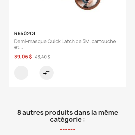
R6502QL
Demi-masque Quick Latch de 3M, cartouche
et...
39,06 $
43,40 $
compare_arrows
8 autres produits dans la même
catégorie :