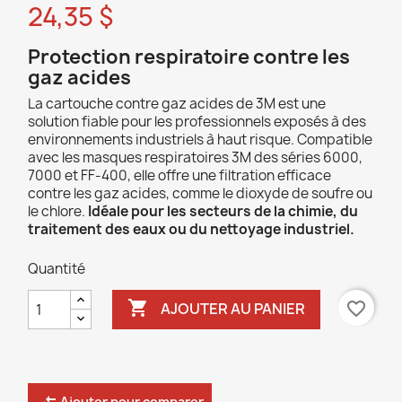
24,35 $
Protection respiratoire contre les
gaz acides
La cartouche contre gaz acides de 3M est une
solution fiable pour les professionnels exposés à des
environnements industriels à haut risque. Compatible
avec les masques respiratoires 3M des séries 6000,
7000 et FF-400, elle offre une filtration efficace
contre les gaz acides, comme le dioxyde de soufre ou
le chlore.
Idéale pour les secteurs de la chimie, du
traitement des eaux ou du nettoyage industriel.
Quantité

favorite_border
AJOUTER AU PANIER
Ajouter pour comparer