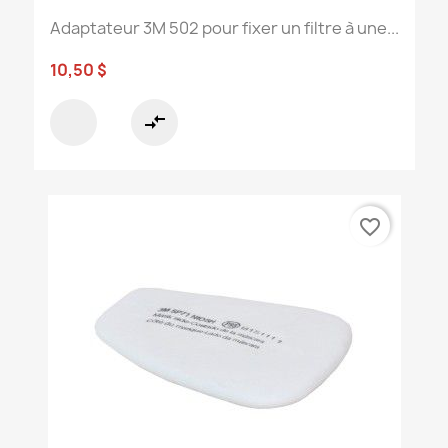
Adaptateur 3M 502 pour fixer un filtre à une...
10,50 $
compare_arrows
favorite_border