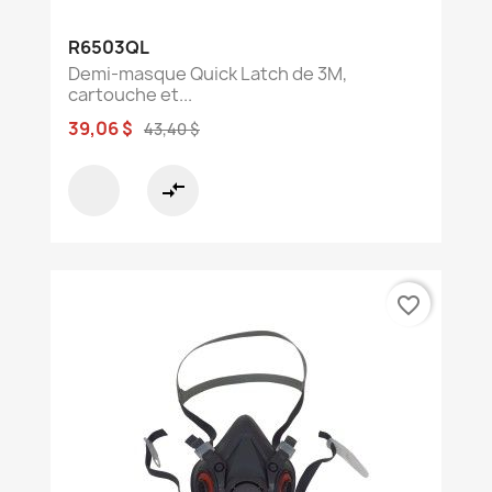
R6503QL
Demi-masque Quick Latch de 3M,
cartouche et...
39,06 $
43,40 $
compare_arrows
favorite_border