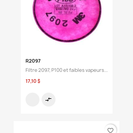
R2097
Filtre 2097, P100 et faibles vapeurs...
17,10 $
compare_arrows
favorite_border