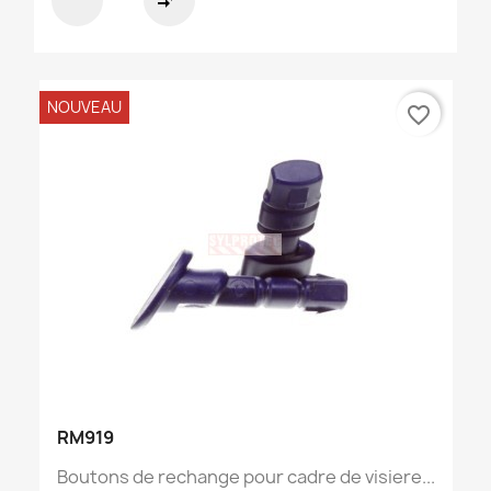
compare_arrows
NOUVEAU
favorite_border
RM919
Boutons de rechange pour cadre de visiere...