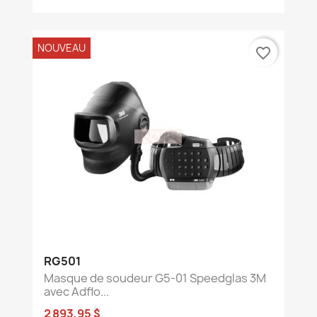
NOUVEAU
favorite_border
RG501
Masque de soudeur G5-01 Speedglas 3M
avec Adflo...
2 893,95 $