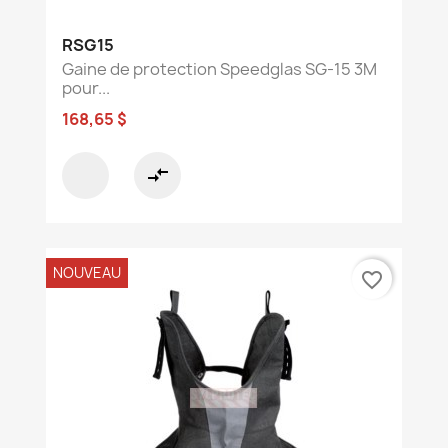
RSG15
Gaine de protection Speedglas SG-15 3M
pour...
168,65 $
compare_arrows
NOUVEAU
favorite_border