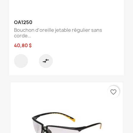
OA1250
Bouchon d'oreille jetable régulier sans
corde...
40,80 $
compare_arrows
favorite_border