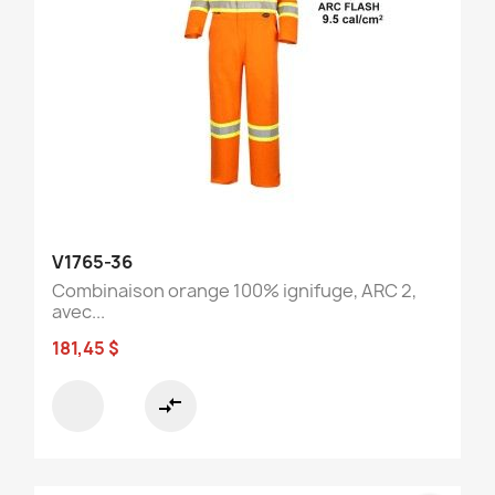
V1765-36
Combinaison orange 100% ignifuge, ARC 2,
avec...
181,45 $
compare_arrows