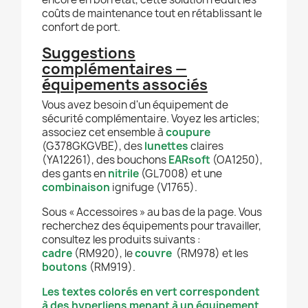
coûts de maintenance tout en rétablissant le
confort de port.
Suggestions
complémentaires —
équipements associés
Vous avez besoin d'un équipement de
sécurité complémentaire. Voyez les articles;
associez cet ensemble à
coupure
(G378GKGVBE), des
lunettes
claires
(YA12261), des bouchons
EARsoft
(OA1250),
des gants en
nitrile
(GL7008) et une
combinaison
ignifuge (V1765).
Sous « Accessoires » au bas de la page. Vous
recherchez des équipements pour travailler,
consultez les produits suivants :
cadre
(RM920), le
couvre
(RM978) et les
boutons
(RM919).
Les textes colorés en vert correspondent
à des hyperliens menant à un équipement