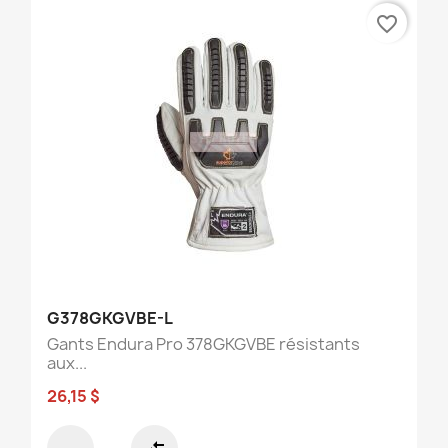
favorite_border
G378GKGVBE-L
Gants Endura Pro 378GKGVBE résistants
aux...
26,15 $