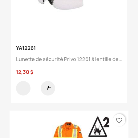
YA12261
Lunette de sécurité Privo 12261 à lentille de...
12,30 $
compare_arrows
favorite_border