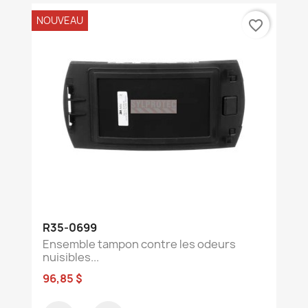
NOUVEAU
favorite_border
R35-0699
Ensemble tampon contre les odeurs
nuisibles...
96,85 $