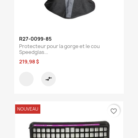
R27-0099-85
Protecteur pour la gorge et le cou
Speedglas...
219,98 $
compare_arrows
NOUVEAU
favorite_border