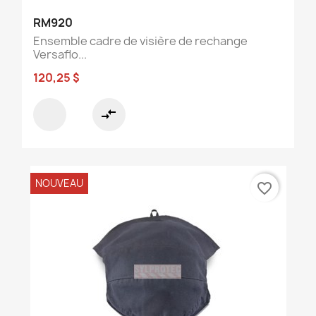
RM920
Ensemble cadre de visière de rechange
Versaflo...
120,25 $
compare_arrows
NOUVEAU
favorite_border