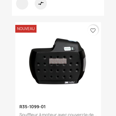
compare_arrows
NOUVEAU
favorite_border
R35-1099-01
Souffleur à moteur avec couvercle de...