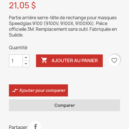
21,05 $
Partie arrière serre-tête de rechange pour masques
Speedglas 9100 (9100V, 9100X, 9100XXi). Pièce
officielle 3M. Remplacement sans outil. Fabriquée en
Suède.
Quantité

favorite_border
AJOUTER AU PANIER
compare_arrows
Ajouter pour comparer
Comparer
Partager