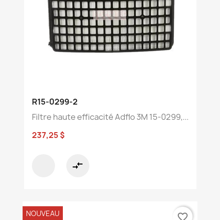
R15-0299-2
Filtre haute efficacité Adflo 3M 15-0299,...
237,25 $
compare_arrows
NOUVEAU
favorite_border