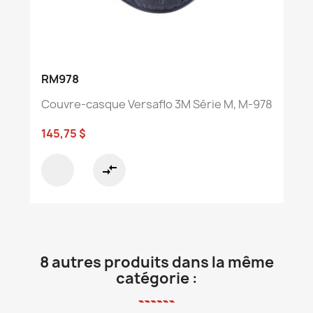
RM978
Couvre-casque Versaflo 3M Série M, M-978
145,75 $
compare_arrows
8 autres produits dans la même
catégorie :