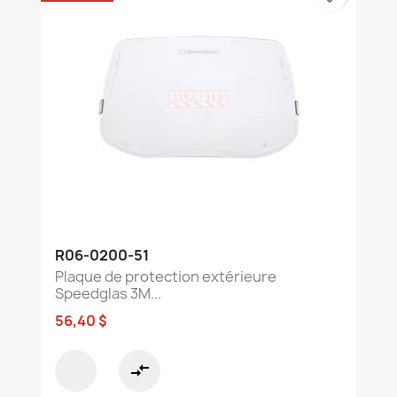
R06-0200-51
Plaque de protection extérieure
Speedglas 3M...
56,40 $
compare_arrows