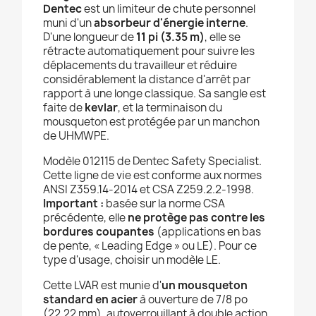
Dentec
est un limiteur de chute personnel
muni d'un
absorbeur d'énergie interne
.
D'une longueur de
11 pi (3.35 m)
, elle se
rétracte automatiquement pour suivre les
déplacements du travailleur et réduire
considérablement la distance d'arrêt par
rapport à une longe classique. Sa sangle est
faite de
kevlar
, et la terminaison du
mousqueton est protégée par un manchon
de UHMWPE.
Modèle 012115 de Dentec Safety Specialist.
Cette ligne de vie est conforme aux normes
ANSI Z359.14-2014 et CSA Z259.2.2-1998.
Important :
basée sur la norme CSA
précédente, elle
ne protège pas contre les
bordures coupantes
(applications en bas
de pente, « Leading Edge » ou LE). Pour ce
type d'usage, choisir un modèle LE.
Cette LVAR est munie d'
un mousqueton
standard en acier
à ouverture de 7/8 po
(22.22 mm), autoverrouillant à double action.