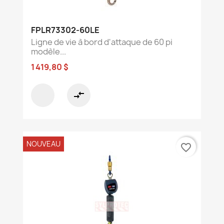
FPLR73302-60LE
Ligne de vie à bord d'attaque de 60 pi
modèle...
1 419,80 $
compare_arrows
NOUVEAU
favorite_border