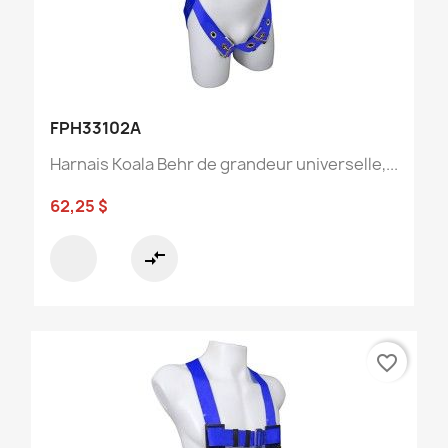
FPH33102A
Harnais Koala Behr de grandeur universelle,...
62,25 $
compare_arrows
favorite_border