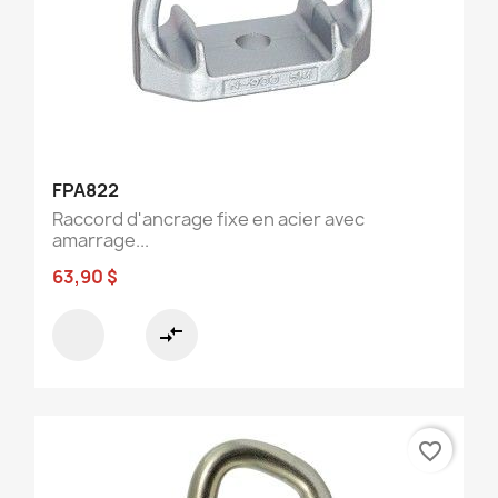
FPA822
Raccord d'ancrage fixe en acier avec
amarrage...
63,90 $
compare_arrows
favorite_border