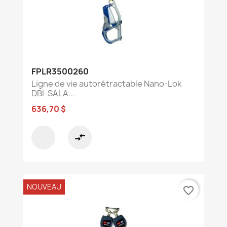
FPLR3500260
Ligne de vie autorétractable Nano-Lok
DBI-SALA...
636,70 $
compare_arrows
NOUVEAU
favorite_border