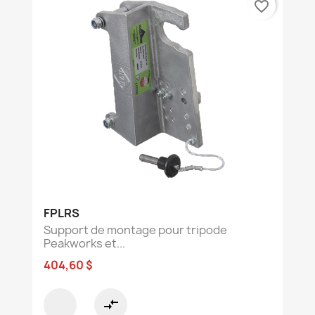
favorite_border
FPLRS
Support de montage pour tripode
Peakworks et...
404,60 $
compare_arrows