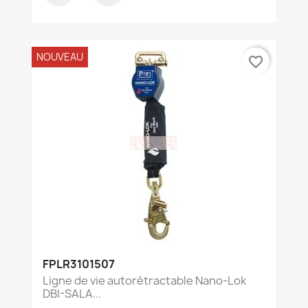
NOUVEAU
favorite_border
FPLR3101507
Ligne de vie autorétractable Nano-Lok
DBI-SALA...