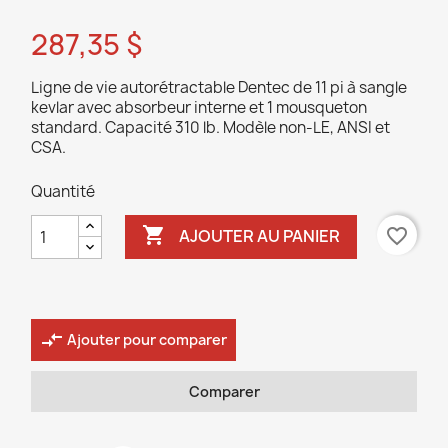
287,35 $
Ligne de vie autorétractable Dentec de 11 pi à sangle
kevlar avec absorbeur interne et 1 mousqueton
standard. Capacité 310 lb. Modèle non-LE, ANSI et
CSA.
Quantité

favorite_border
AJOUTER AU PANIER
compare_arrows
Ajouter pour comparer
Comparer