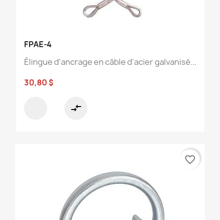
FPAE-4
Élingue d'ancrage en câble d'acier galvanisé...
30,80 $
compare_arrows
favorite_border