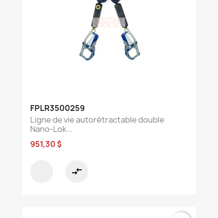
FPLR3500259
Ligne de vie autorétractable double
Nano-Lok...
951,30 $
compare_arrows