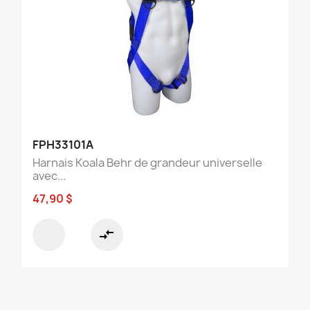
FPH33101A
Harnais Koala Behr de grandeur universelle
avec...
47,90 $
compare_arrows