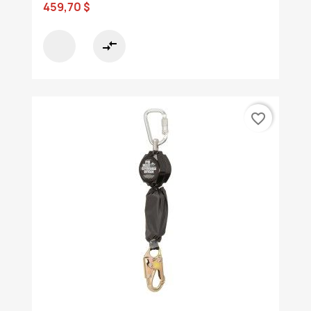
459,70 $
compare_arrows
favorite_border