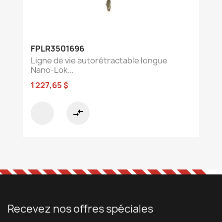
FPLR3501696
Ligne de vie autorétractable longue
Nano-Lok...
1 227,65 $
compare_arrows
Recevez nos offres spéciales