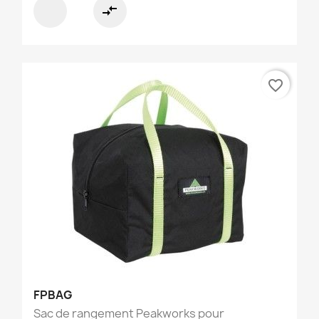
compare_arrows
favorite_border
FPBAG
Sac de rangement Peakworks pour