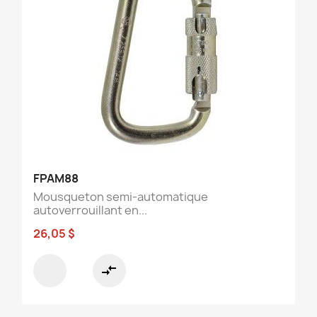
FPAM88
Mousqueton semi-automatique
autoverrouillant en...
26,05 $
compare_arrows