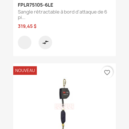
FPLR75105-6LE
Sangle rétractable à bord d'attaque de 6
pi...
319,45 $
compare_arrows
NOUVEAU
favorite_border