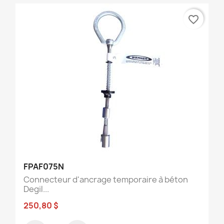
favorite_border
FPAF075N
Connecteur d'ancrage temporaire à béton
Degil...
250,80 $