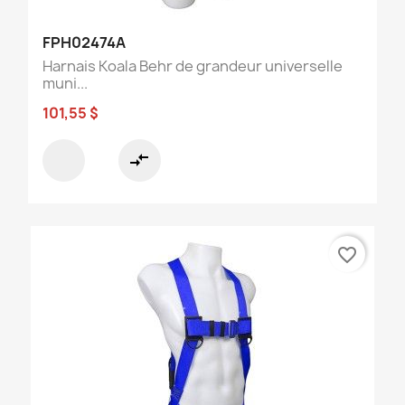
FPH02474A
Harnais Koala Behr de grandeur universelle
muni...
101,55 $
compare_arrows
favorite_border