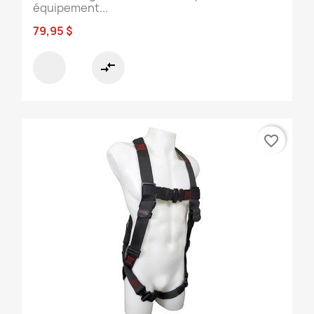
équipement...
79,95 $
compare_arrows
favorite_border