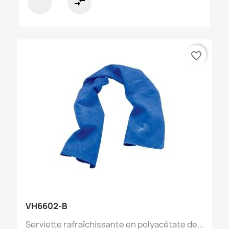
compare_arrows
favorite_border
VH6602-B
Serviette rafraîchissante en polyacétate de...