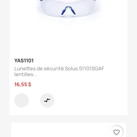
YAS1101
Lunettes de sécurité Solus S1101SGAF
lentilles...
16,55 $
compare_arrows
favorite_border