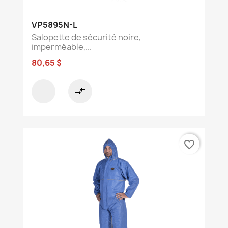
VP5895N-L
Salopette de sécurité noire,
imperméable,...
80,65 $
compare_arrows
favorite_border