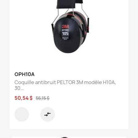
OPH10A
Coquille antibruit PELTOR 3M modèle H10A,
30...
50,54 $
56,15 $
compare_arrows