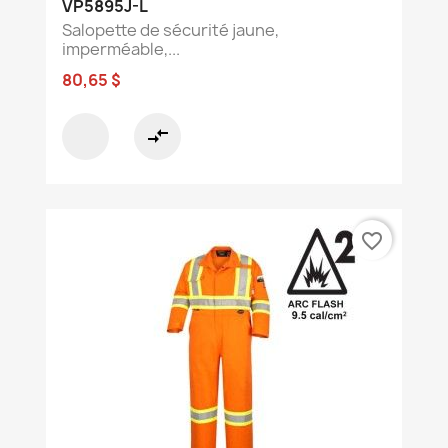
VP5895J-L
Salopette de sécurité jaune,
imperméable,...
80,65 $
compare_arrows
favorite_border