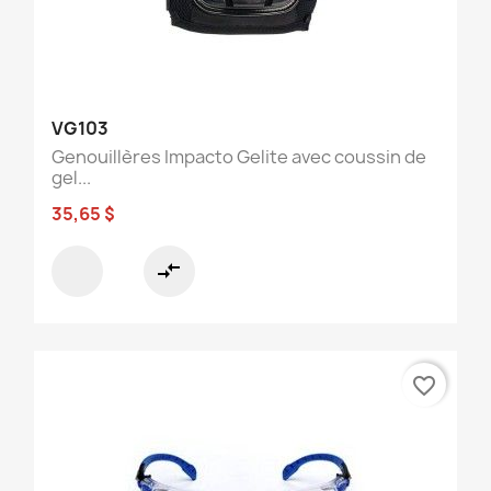
VG103
Genouillères Impacto Gelite avec coussin de
gel...
35,65 $
compare_arrows
favorite_border