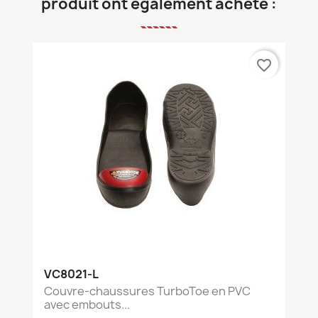
produit ont également acheté :
favorite_border
VC8021-L
Couvre-chaussures TurboToe en PVC
avec embouts...