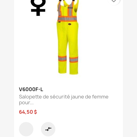
V6000F-L
Salopette de sécurité jaune de femme
pour...
64,50 $
compare_arrows