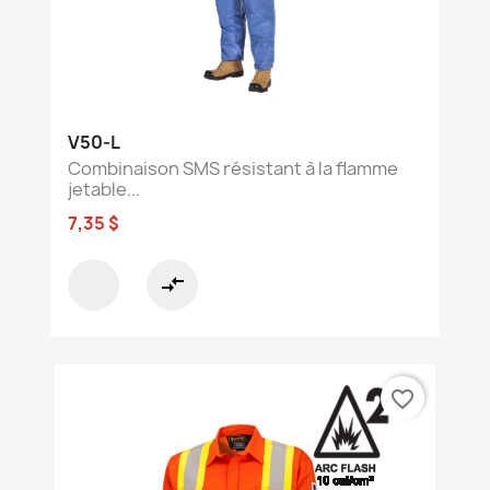
V50-L
Combinaison SMS résistant à la flamme
jetable...
7,35 $
compare_arrows
favorite_border