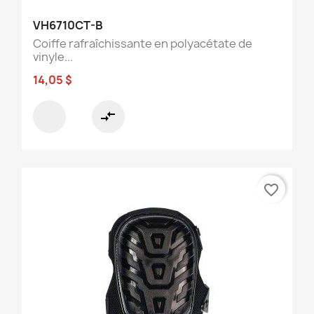
VH6710CT-B
Coiffe rafraîchissante en polyacétate de
vinyle...
14,05 $
compare_arrows
favorite_border