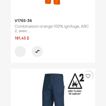
V1765-36
Combinaison orange 100% ignifuge, ARC
2, avec...
181,45 $
compare_arrows
favorite_border