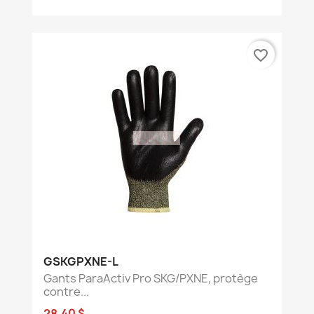
favorite_border
GSKGPXNE-L
Gants ParaActiv Pro SKG/PXNE, protège
contre...
28,40 $