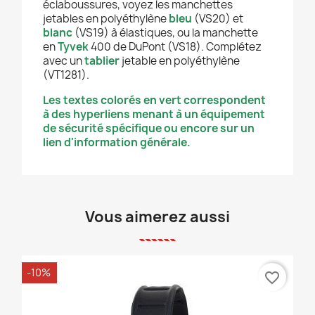
éclaboussures, voyez les manchettes
jetables en polyéthylène
bleu
(VS20) et
blanc
(VS19) à élastiques, ou la manchette
en
Tyvek
400 de DuPont (VS18). Complétez
avec un
tablier
jetable en polyéthylène
(VT1281).
Les textes colorés en vert correspondent
à des hyperliens menant à un équipement
de sécurité spécifique ou encore sur un
lien d'information générale.
Vous aimerez aussi
-10%
favorite_border