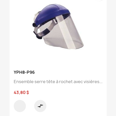
YPH8-P96
Ensemble serre tête à rochet avec visières...
43,80 $
compare_arrows