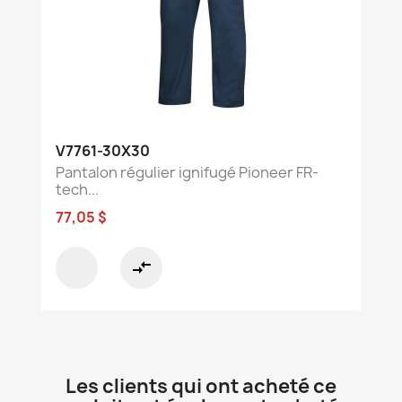
V7761-30X30
Pantalon régulier ignifugé Pioneer FR-
tech...
77,05 $
compare_arrows
Les clients qui ont acheté ce