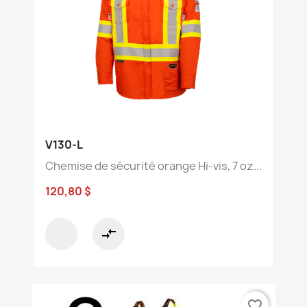
V130-L
Chemise de sécurité orange Hi-vis, 7 oz...
120,80 $
compare_arrows
favorite_border