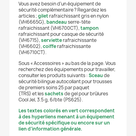
Vous avez besoin d’un équipement de
sécurité complémentaire ? Regardez les
articles ;
gilet
rafraichissant gris en nylon
(VH6665G),
bandeau
serre-tête
rafraichissant (VH6700CT),
tampon
rafraichissant pour casque de sécurité
(VH6715),
serviette
rafraichissante
(VH6602),
coiffe
rafraichissante
(VH6710CT).
Sous « Accessoires » au bas de la page. Vous
recherchez des équipements pour travailler,
consulter les produits suivants :
Sceau
de
sécurité bilingue autocollant pour trousses
de premiers soins 25 par paquet
(TRS) et les
sachets
de gel pour brûlures
Cool Jel, 3.5 g, 6/bte (PS625).
Les textes colorés en vert correspondent
à des hyperliens menant à un équipement
de sécurité spécifique ou encore sur un
lien d’information générale.