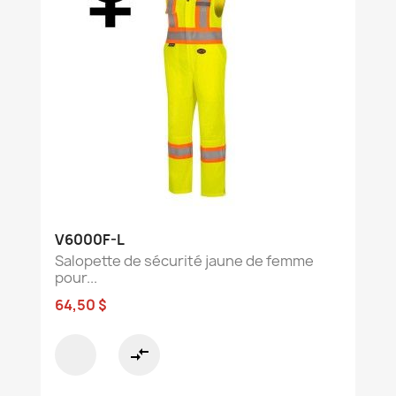
V6000F-L
Salopette de sécurité jaune de femme
pour...
64,50 $
compare_arrows