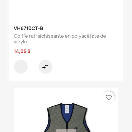
VH6710CT-B
Coiffe rafraîchissante en polyacétate de
vinyle...
14,05 $
compare_arrows
favorite_border