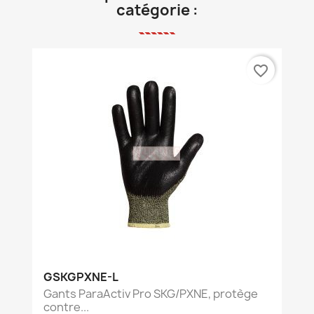
catégorie :
favorite_border
GSKGPXNE-L
Gants ParaActiv Pro SKG/PXNE, protège
contre...