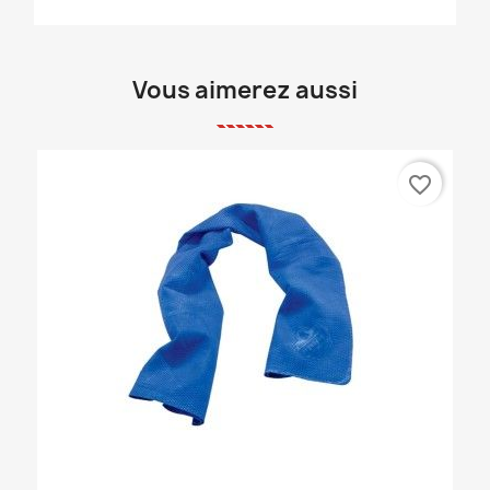
Vous aimerez aussi
favorite_border