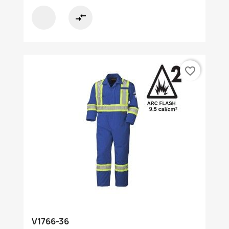
compare_arrows
favorite_border
V1766-36