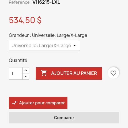
VH6215-LXL
Reference :
534,50 $
Grandeur : Universelle: Large/X-Large
Quantité

favorite_border
AJOUTER AU PANIER
compare_arrows
Ajouter pour comparer
Comparer