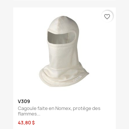
favorite_border
V309
Cagoule faite en Nomex, protège des
flammes...
43,80 $