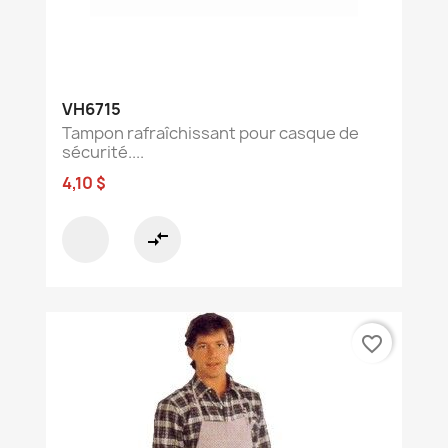
VH6715
Tampon rafraîchissant pour casque de
sécurité....
4,10 $
compare_arrows
favorite_border