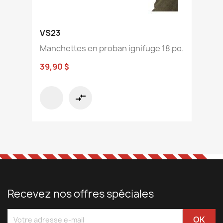
VS23
Manchettes en proban ignifuge 18 po.
39,90 $
compare_arrows
Recevez nos offres spéciales