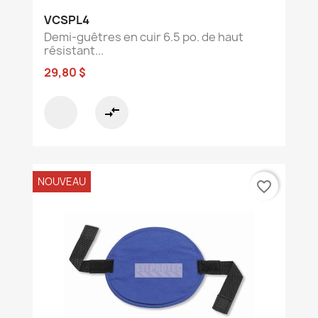
VCSPL4
Demi-guêtres en cuir 6.5 po. de haut
résistant...
29,80 $
compare_arrows
NOUVEAU
favorite_border