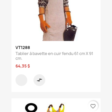
VT1288
Tablier à bavette en cuir fendu 61 cm X 91
cm.
64,35 $
compare_arrows
favorite_border