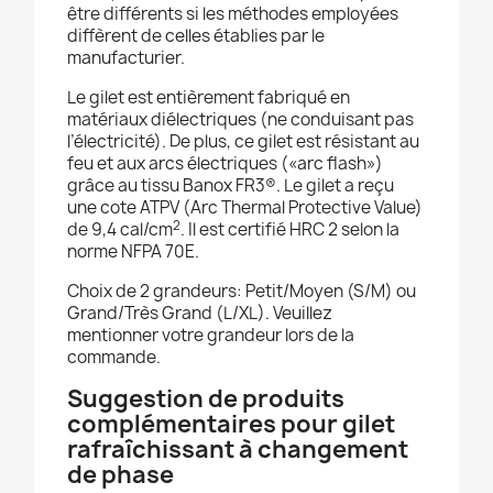
être différents si les méthodes employées
diffèrent de celles établies par le
manufacturier.
Le gilet est entièrement fabriqué en
matériaux diélectriques (ne conduisant pas
l’électricité). De plus, ce gilet est résistant au
feu et aux arcs électriques («arc flash»)
grâce au tissu Banox FR3®. Le gilet a reçu
une cote ATPV (Arc Thermal Protective Value)
2
de 9,4 cal/cm
. Il est certifié HRC 2 selon la
norme NFPA 70E.
Choix de 2 grandeurs: Petit/Moyen (S/M) ou
Grand/Très Grand (L/XL). Veuillez
mentionner votre grandeur lors de la
commande.
Suggestion de produits
complémentaires pour gilet
rafraîchissant à changement
de phase