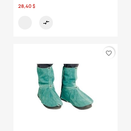
28,40 $
compare_arrows
favorite_border