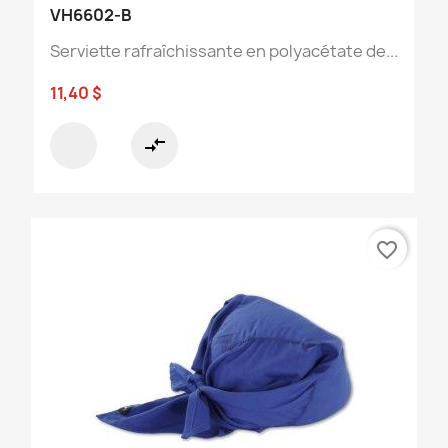
VH6602-B
Serviette rafraîchissante en polyacétate de...
11,40 $
compare_arrows
favorite_border