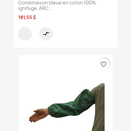
Combinaison bleue en coton 100%
ignifuge, ARC...
181,55 $
compare_arrows
favorite_border