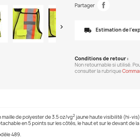
Partager

local_shipping
Estimation de l'ex
Conditions de retour :
Non retournable si utilisé. Pou
consulter la rubrique
Comman
2
n
maille de polyester de 3.5 oz/vg
jaune
haute visibilité (hi-vi
achable en 5 points sur les côtés, le haut et sur le devant de la
odèle 489.