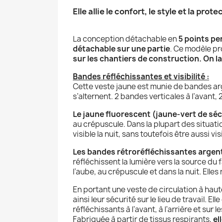
Elle allie le confort, le style et la pro
La conception détachable en
5 points per
détachable sur une partie
. Ce modèle pr
sur les chantiers de construction
. On l
Bandes réfléchissantes et visibilité :
Cette veste jaune est munie de bandes a
s’alternent. 2 bandes verticales à l’avant, 
Le jaune fluorescent (jaune-vert de séc
au crépuscule. Dans la plupart des situation
visible la nuit, sans toutefois être aussi v
Les bandes rétroréfléchissantes argen
réfléchissent la lumière vers la source du
l’aube, au crépuscule et dans la nuit. Elles
En portant une veste de circulation à haute
ainsi leur sécurité sur le lieu de travail
. Ell
réfléchissants à l’avant, à l’arrière et su
Fabriquée à
partir de tissus respirants,
el