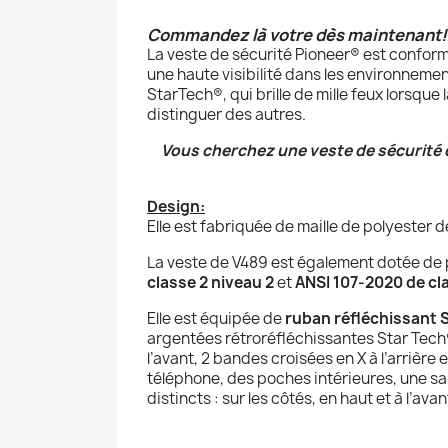
Commandez là votre dès maintenant!
La veste de sécurité Pioneer
®
est confor
une haute visibilité dans les environnement
StarTech
®
, qui brille de mille feux lorsqu
distinguer des autres.
Vous cherchez une veste de sécurité qui
Design:
Elle est fabriquée de maille de polyester d
La veste de V489 est également dotée de pl
classe 2 niveau 2
et
ANSI 107-2020 de cla
Elle est équipée de
ruban réfléchissant 
argentées rétroréfléchissantes Star Tech
l’avant, 2 bandes croisées en X à l’arrière 
téléphone, des poches intérieures, une san
distincts : sur les côtés, en haut et à l’av