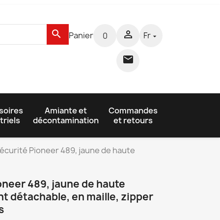
search

Panier
Fr
0


soires
Amiante et
Commandes
triels
décontamination
et retours
écurité Pioneer 489, jaune de haute
oneer 489, jaune de haute
nt détachable, en maille, zipper
s