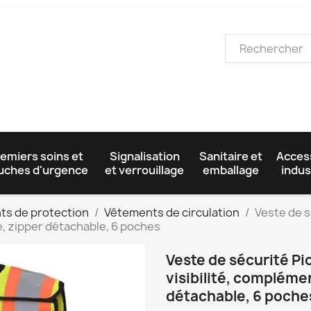
emiers soins et
Signalisation
Sanitaire et
Acces
uches d'urgence
et verrouillage
emballage
indus
ts de protection
Vêtements de circulation
Veste de s
le, zipper détachable, 6 poches
Veste de sécurité Pi
visibilité, compléme
détachable, 6 poche