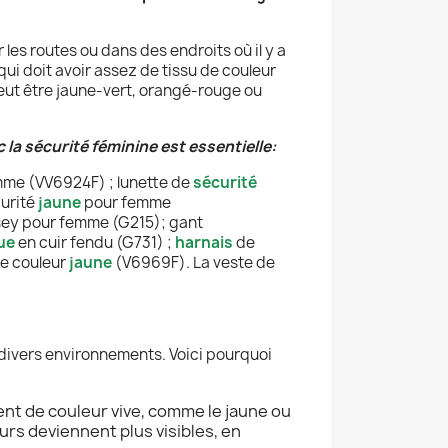
 les routes ou dans des endroits où il y a
i doit avoir assez de tissu de couleur
 peut être jaune-vert, orangé-rouge ou
 la sécurité féminine est essentielle:
mme (VV6924F) ; lunette de
sécurité
urité
jaune
pour femme
ersey pour femme (G215);
gant
ue
en cuir fendu (G731) ;
harnais
de
e couleur
jaune
(V6969F). La veste de
 divers environnements. Voici pourquoi
vent de couleur vive, comme le jaune ou
urs deviennent plus visibles, en