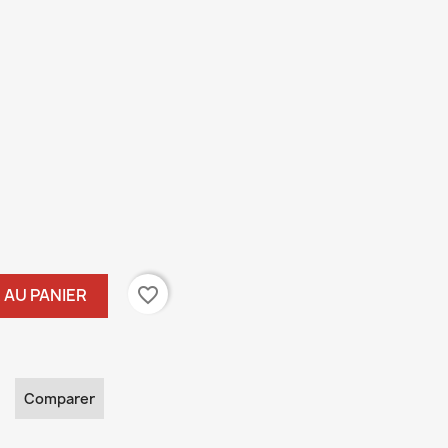
favorite_border
 AU PANIER
Comparer