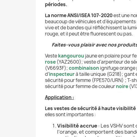
périodes.
La norme ANSI/ISEA 107-2020
est une nor
beaucoup de véhicules et d’équipements e
vive et de bandes qui réfléchissent la lum
rouge, et il peut être fluorescent ou pas.
Faites-vous plaisir avec nos produits
Veste
kangourou
jaune en polaire pour 
rose
(YAZ2600); veste d’arpenteur de sé
(V6693F);
combinaison
ignifuge orange
d’
inspecteur
à taille unique (G218); gant 
sécurité
pour femme (FPE570/URN) ; T-shi
sécurité pour femme de couleur
noire
(V1
Application :
Les vestes de sécurité à haute visibilité
elles sont importantes :
Visibilité accrue
: Les VSHV sont
l’orange, et comportent des bande