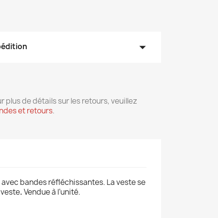
arrow_drop_down
pédition
r plus de détails sur les retours, veuillez
des et retours
.
s) avec bandes réfléchissantes. La veste se
 veste
.
Vendue à l’unité.