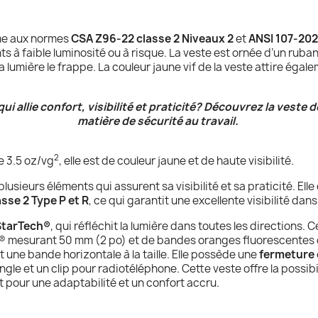
me aux normes
CSA Z96-22 classe 2 Niveaux 2
et
ANSI 107-202
s à faible luminosité ou à risque. La veste est ornée d’un ruban
e la lumière le frappe. La couleur jaune vif de la veste attire ég
 allie confort, visibilité et praticité? Découvrez la veste 
matière de sécurité au travail.
2
e 3.5 oz/vg
, elle est de couleur jaune et de haute visibilité.
usieurs éléments qui assurent sa visibilité et sa praticité. El
sse 2 Type P et R
, ce qui garantit une excellente visibilité dan
StarTech®
, qui réfléchit la lumière dans toutes les directions.
C
® mesurant 50 mm (2 po) et de bandes oranges fluorescentes qu
et une bande horizontale à la taille.
Elle possède une
fermeture é
gle et un clip pour radiotéléphone. Cette veste offre la possib
ant pour une adaptabilité et un confort accru.