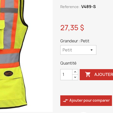
V489-S
Reference :
27,35 $
Grandeur : Petit
Quantité

AJOUTER
compare_arrows
Ajouter pour comparer