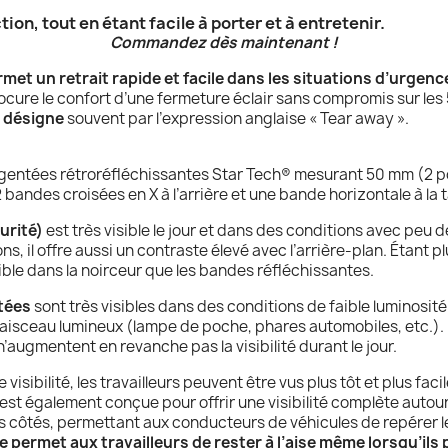
tection, tout en étant facile à porter et à entretenir.
Commandez dès maintenant !
met un retrait rapide et facile dans les situations d’urgenc
ocure le confort d’une fermeture éclair sans compromis sur les 
a désigne
souvent par l’expression anglaise « Tear away ».
rgentées rétroréfléchissantes
Star Tech®
mesurant 50 mm (2 po
2 bandes croisées en X à l’arrière et une bande horizontale à la ta
urité)
est très visible le jour et dans des conditions avec peu d
s, il offre aussi un contraste élevé avec l’arrière-plan. Étant pl
isible dans la noirceur que les bandes réfléchissantes.
tées
sont très visibles dans des conditions de faible luminosité na
 faisceau lumineux (lampe de poche, phares automobiles, etc.). E
 n’augmentent en revanche pas la visibilité durant le jour.
 visibilité, les travailleurs peuvent être vus plus tôt et plus f
e est également
conçue pour offrir une visibilité complète autou
r les côtés, permettant aux conducteurs de véhicules de repérer le
le permet aux travailleurs de rester à l’aise même lorsqu’i