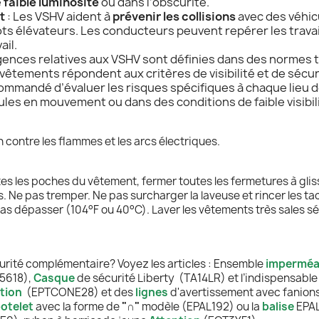
e
faible luminosité
ou dans l’obscurité.
t
: Les VSHV aident à
prévenir les collisions
avec des véhic
ots élévateurs. Les conducteurs peuvent repérer les travai
ail.
gences relatives aux VSHV sont définies dans des normes t
êtements répondent aux critères de visibilité et de sécur
ecommandé d’évaluer les risques spécifiques à chaque lieu de 
les en mouvement ou dans des conditions de faible visibili
 contre les flammes et les arcs électriques.
tes les poches du vêtement, fermer toutes les fermetures à glis
Ne pas tremper. Ne pas surcharger la laveuse et rincer les tac
pas dépasser (104°F ou 40°C). Laver les vêtements très sales sé
rité complémentaire? Voyez les articles : Ensemble
imperméa
P5618),
Casque
de sécurité
Liberty
(TA14LR)
et l’indispensabl
ation
(EPTCONE28)
et des
lignes
d'avertissement
avec fanions
otelet
avec la forme de
"
∩
"
modèle (EPAL192)
ou la
balise
EPAL