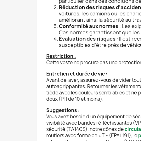
particulier dans des conditions d
Réduction des risques d’acciden
voitures, les camions ou les chari
améliorant ainsi la sécurité au trav
Conformité aux normes
: Les exi
Ces normes garantissent que les v
Évaluation des risques
: Il est r
susceptibles d’être près de véhicu
Restriction :
Cette veste ne procure pas une protection
Entretien et durée de vie :
Avant de laver, assurez-vous de vider tou
autoagrippantes. Retourner les vêtements. 
tiède avec les couleurs semblables et ne 
doux (PH de 10 et moins).
Suggestions :
Vous avez besoin d’un équipement de sécu
visibilité avec bandes réfléchissantes (V
sécurité (TA14CS),
notre c
ônes de
circul
routier
s avec forme en « T » (EPAL191), le
p