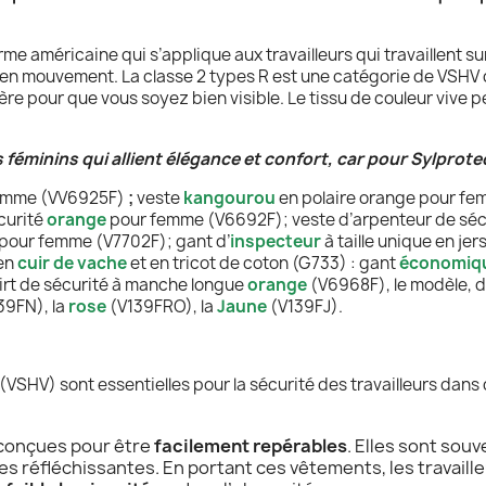
me américaine qui s’applique aux travailleurs qui travaillent sur
n mouvement. La classe 2 types R est une catégorie de VSHV qu
ière pour que vous soyez bien visible. Le tissu de couleur vive
 féminins qui allient élégance et confort, car pour Sylprotec
femme (VV6925F)
;
veste
kangourou
e
n polaire orange pour fe
curité
orange
pour femme (V6692F); veste d’arpenteur de séc
 pour femme (V7702F);
gant d’
inspecteur
à taille unique en j
en
cuir de vache
et en tricot de coton (G733) : gant
économiq
rt de sécurité à manche longue
orange
(V6968F), le modèle, d
39FN), la
rose
(V139FRO), la
Jaune
(V139FJ).
(VSHV) sont essentielles pour la sécurité des travailleurs dans
 conçues pour être
facilement repérables
. Elles sont sou
s réfléchissantes. En portant ces vêtements, les travaille