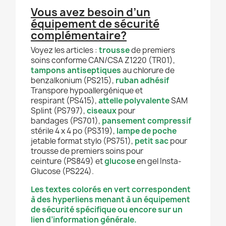
Vous avez besoin d’un
équipement de sécurité
complémentaire?
Voyez les articles :
trousse
de premiers
soins conforme CAN/CSA Z1220 (TR01),
tampons antiseptiques
au chlorure de
benzalkonium (PS215),
ruban adhésif
Transpore hypoallergénique et
respirant (PS415),
attelle polyvalente
SAM
Splint (PS797),
ciseaux
pour
bandages (PS701),
pansement compressif
stérile 4 x 4 po (PS319),
lampe de poche
jetable format stylo (PS751),
petit sac
pour
trousse de premiers soins pour
ceinture (PS849) et
glucose
en gel Insta-
Glucose (PS224).
Les textes colorés en vert correspondent
à des hyperliens menant à un équipement
de sécurité spécifique ou encore sur un
lien d’information générale.