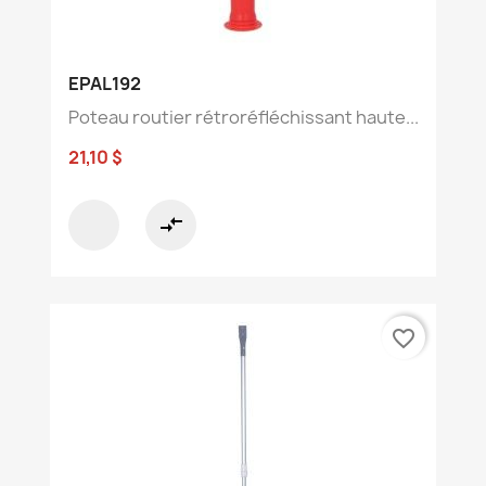
EPAL192
Poteau routier rétroréfléchissant haute...
21,10 $
compare_arrows
favorite_border