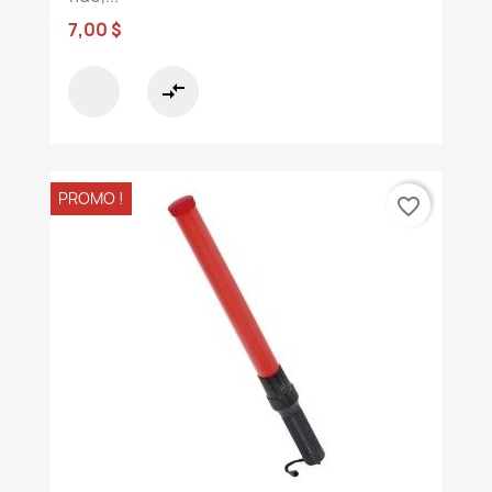
7,00 $
compare_arrows
PROMO !
favorite_border