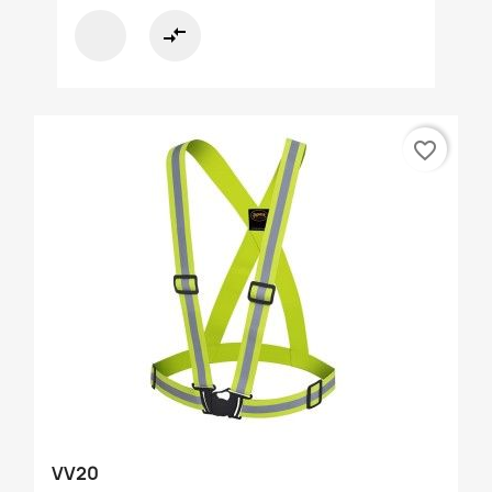
compare_arrows
favorite_border
VV20