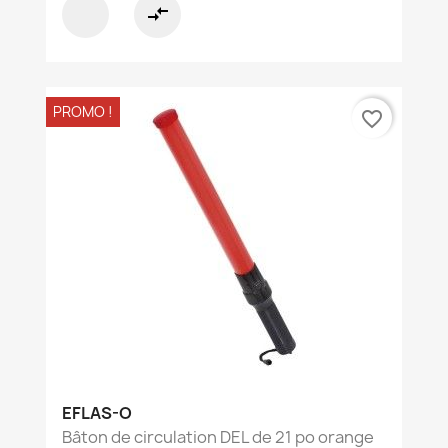
compare_arrows
PROMO !
favorite_border
EFLAS-O
Bâton de circulation DEL de 21 po orange