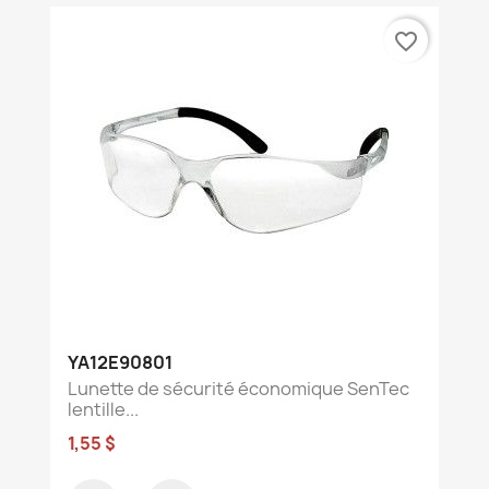
favorite_border
YA12E90801
Lunette de sécurité économique SenTec
lentille...
1,55 $