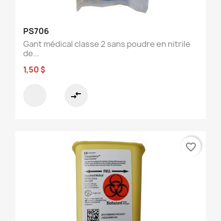
PS706
Gant médical classe 2 sans poudre en nitrile
de...
1,50 $
compare_arrows
favorite_border