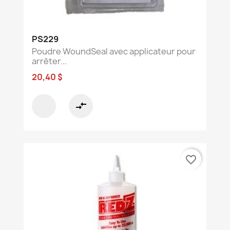
PS229
Poudre WoundSeal avec applicateur pour
arrêter...
20,40 $
compare_arrows
favorite_border