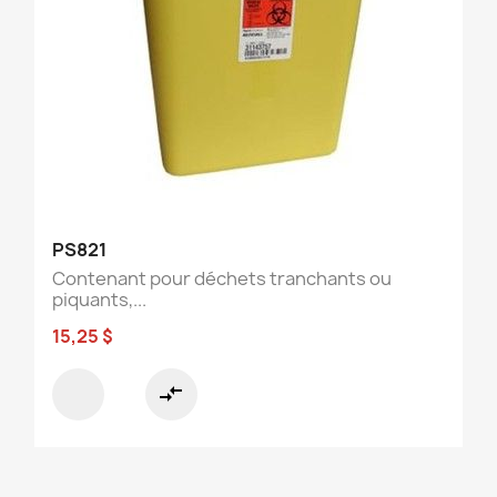
PS821
Contenant pour déchets tranchants ou
piquants,...
15,25 $
compare_arrows