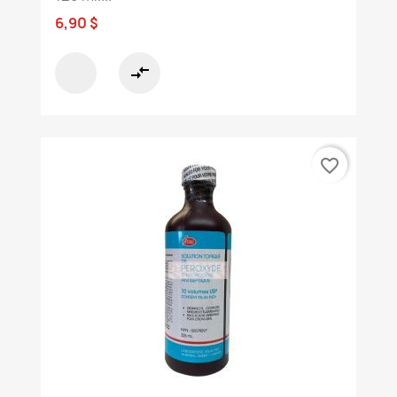
6,90 $
compare_arrows
favorite_border