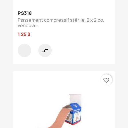
PS318
Pansement compressif stérile, 2 x 2 po,
vendu à...
1,25 $
compare_arrows
favorite_border