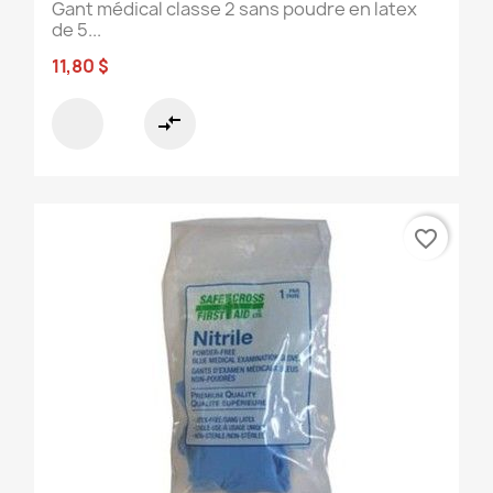
Gant médical classe 2 sans poudre en latex
de 5...
11,80 $
compare_arrows
favorite_border