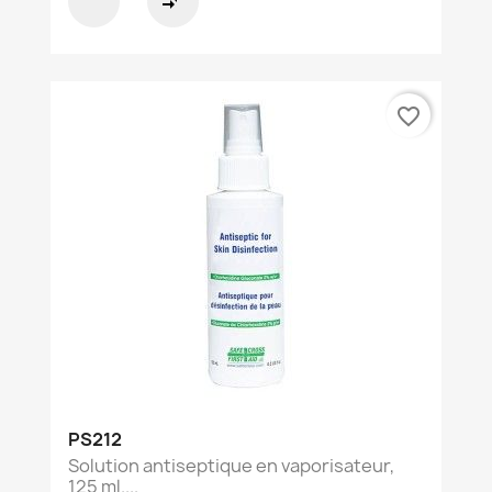
compare_arrows
favorite_border
PS212
Solution antiseptique en vaporisateur,
125 ml....