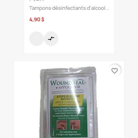
Tampons désinfectants d'alcool...
4,90 $
compare_arrows
favorite_border