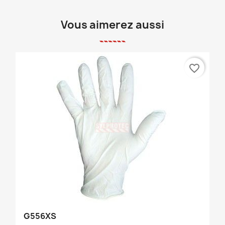
Vous aimerez aussi
favorite_border
G556XS