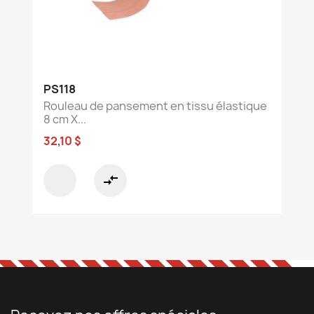
PS118
Rouleau de pansement en tissu élastique
8 cm X...
32,10 $
compare_arrows