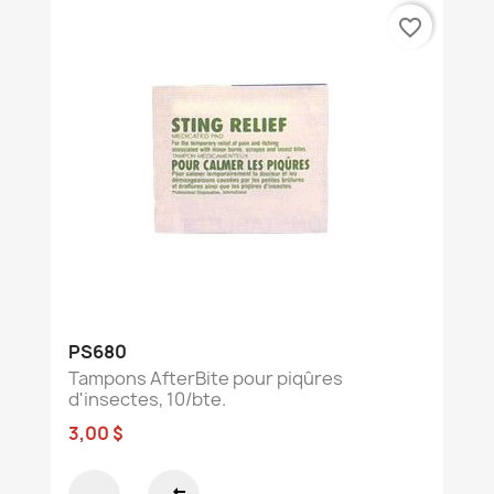
favorite_border
PS680
Tampons AfterBite pour piqûres
d'insectes, 10/bte.
3,00 $