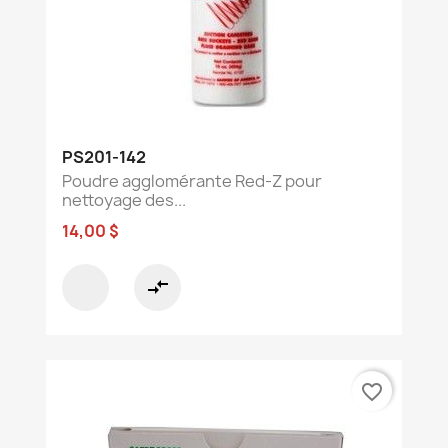
PS201-142
Poudre agglomérante Red-Z pour
nettoyage des...
14,00 $
compare_arrows
favorite_border