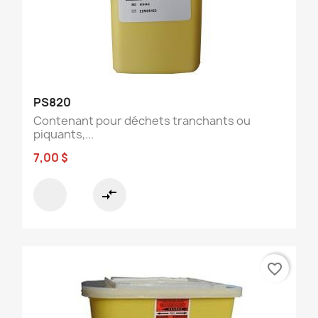
PS820
Contenant pour déchets tranchants ou
piquants,...
7,00 $
compare_arrows
favorite_border