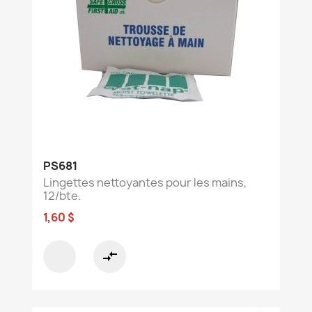
PS681
Lingettes nettoyantes pour les mains,
12/bte.
1,60 $
compare_arrows