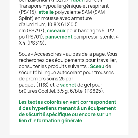
Transpore hypoallergénique et respirant
(PS415),
a
ttelle
polyvalente SAM (SAM
Splint) en mousse avec armature
d'aluminium, 10.8 X 61 X 0.5
cm (PS797),
c
iseaux
pour bandages 5 -1/2
po (PS701),
pansement
compressif stérile, 4
X 4 (PS319).
Sous « Accessoires » au bas de la page. Vous
recherchez des équipements pour travailler,
consulter les produits suivants
:
Sceau
de
sécurité bilingue autocollant pour trousses
de premiers soins 25 par
paquet
(TRS) et le
sachet
de gel pour
brûlures Cool Jel, 3.5 g, 6/bte (PS625).
Les textes colorés en vert correspondent
à des hyperliens menant à un équipement
de sécurité spécifique ou encore sur un
lien d’information générale.