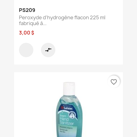
PS209
Peroxyde d’hydrogène flacon 225 ml
fabriqué à...
3,00 $
compare_arrows
favorite_border