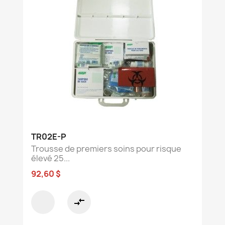
TR02E-P
Trousse de premiers soins pour risque
élevé 25...
92,60 $
compare_arrows