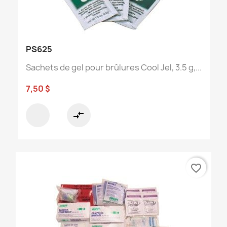
PS625
Sachets de gel pour brûlures Cool Jel, 3.5 g,...
7,50 $
compare_arrows
favorite_border