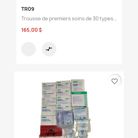
TR09
Trousse de premiers soins de 30 types...
165,00 $
compare_arrows
favorite_border