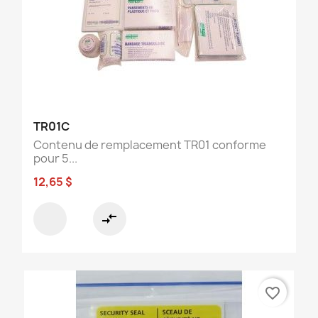
TR01C
Contenu de remplacement TR01 conforme
pour 5...
12,65 $
compare_arrows
favorite_border