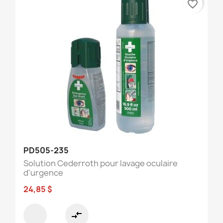
favorite_border
PD505-235
Solution Cederroth pour lavage oculaire
d'urgence
24,85 $
compare_arrows