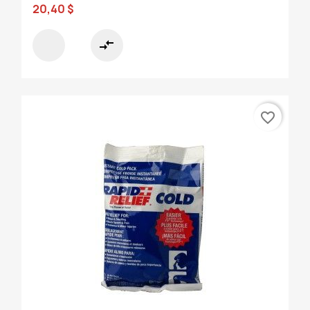
20,40 $
compare_arrows
favorite_border