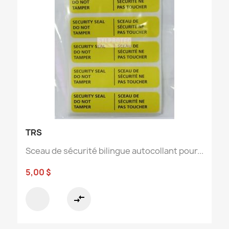
TRS
Sceau de sécurité bilingue autocollant pour...
5,00 $
compare_arrows