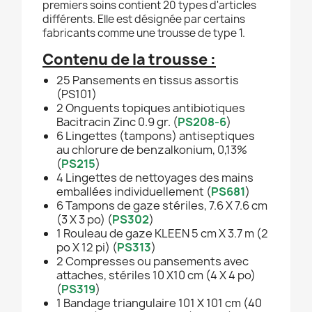
premiers soins contient 20 types d'articles
différents. Elle est désignée par certains
fabricants comme une trousse de type 1.
Contenu de la trousse :
25 Pansements en tissus assortis
(PS101)
2 Onguents topiques antibiotiques
Bacitracin Zinc 0.9 gr. (
PS208-6
)
6 Lingettes (tampons) antiseptiques
au chlorure de benzalkonium, 0,13%
(
PS215
)
4 Lingettes de nettoyages des mains
emballées individuellement (
PS681
)
6 Tampons de gaze stériles, 7.6 X 7.6 cm
(3 X 3 po) (
PS302
)
1 Rouleau de gaze KLEEN 5 cm X 3.7 m (2
po X 12 pi) (
PS313
)
2 Compresses ou pansements avec
attaches, stériles 10 X10 cm (4 X 4 po)
(
PS319
)
1 Bandage triangulaire 101 X 101 cm (40