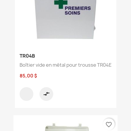
TR04B
Boîtier vide en métal pour trousse TR04E
85,00 $
compare_arrows
favorite_border