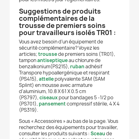
Suggestions
de produits
complémentaires
de la
trousse de premiers soins
pour travailleurs isolés TR01 :
Vous avez besoin d’un équipement de
sécurité complémentaire? Voyez les
articles;
trousse
de premiers soins (TR01),
tampon
antiseptique
au chlorure de
benzalkonium(PS215),
ruban
adhésif
Transpore hypoallergénique et respirant
(PS415),
attelle
polyvalente SAM (SAM
Splint) en mousse avec armature
d'aluminium, 10.8 X 61 X 0.5 cm
(PS797),
ciseaux
pour bandages 5 -1/2 po
(PS701),
pansement
compressif stérile, 4 X 4
(PS319).
Sous « Accessoires » au bas de la page. Vous
recherchez des équipements pour travailler,
consulter les produits suivants :
Sceau
de