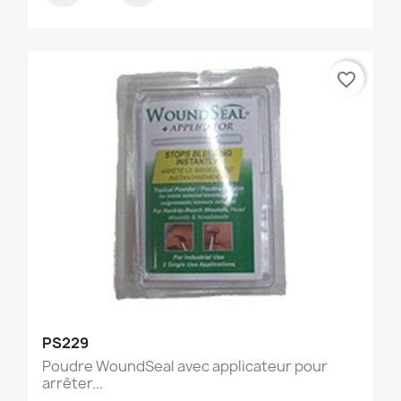
favorite_border
PS229
Poudre WoundSeal avec applicateur pour
arrêter...