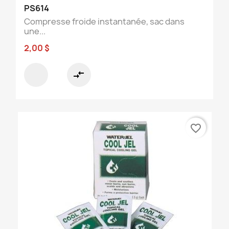
PS614
Compresse froide instantanée, sac dans
une...
2,00 $
compare_arrows
favorite_border