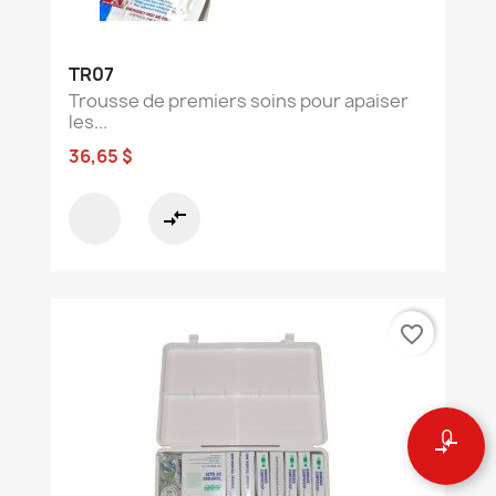
TR07
Trousse de premiers soins pour apaiser
les...
36,65 $
compare_arrows
favorite_border
0
compare_arrows