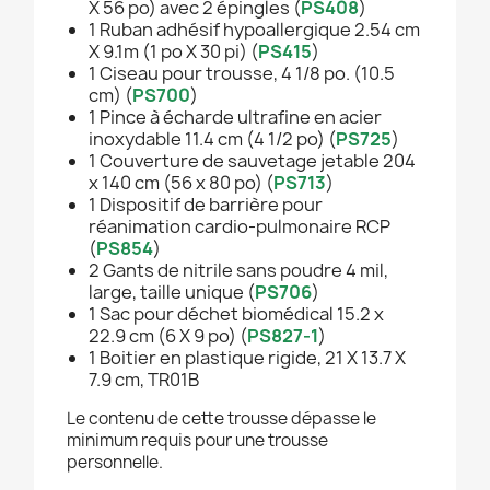
X 56 po) avec 2 épingles (
PS408
)
1 Ruban adhésif hypoallergique 2.54 cm
X 9.1m (1 po X 30 pi) (
PS415
)
1 Ciseau pour trousse, 4 1/8 po. (10.5
cm) (
PS700
)
1 Pince à écharde ultrafine en acier
inoxydable 11.4 cm (4 1/2 po) (
PS725
)
1 Couverture de sauvetage jetable 204
x 140 cm (56 x 80 po) (
PS713
)
1 Dispositif de barrière pour
réanimation cardio-pulmonaire RCP
(
PS854
)
2 Gants de nitrile sans poudre 4 mil,
large, taille unique (
PS706
)
1 Sac pour déchet biomédical 15.2 x
22.9 cm (6 X 9 po) (
PS827-1
)
1 Boitier en plastique rigide, 21 X 13.7 X
7.9 cm, TR01B
Le contenu de cette trousse dépasse le
minimum requis pour une trousse
personnelle.