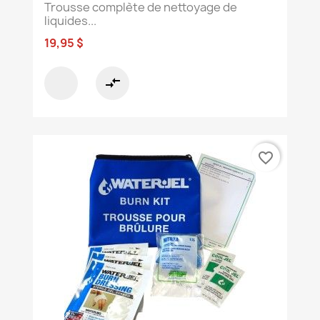
Trousse complète de nettoyage de
liquides...
19,95 $
compare_arrows
favorite_border