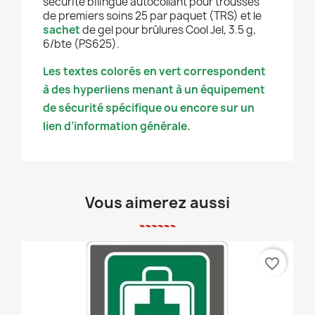
sécurité bilingue autocollant pour trousses
de premiers soins 25 par paquet (TRS) et le
sachet
de gel pour brûlures Cool Jel, 3.5 g,
6/bte (PS625).
Les textes colorés en vert correspondent
à des hyperliens menant à un équipement
de sécurité spécifique ou encore sur un
lien d’information générale.
Vous aimerez aussi
favorite_border