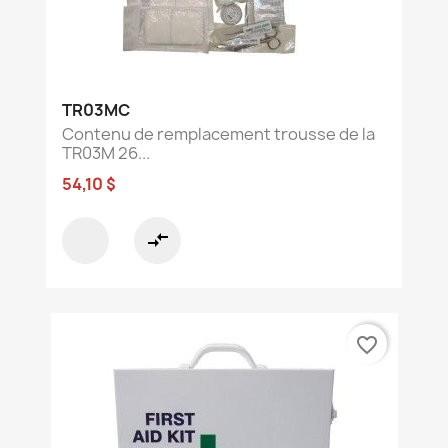
TR03MC
Contenu de remplacement trousse de la
TR03M 26...
54,10 $
compare_arrows
favorite_border