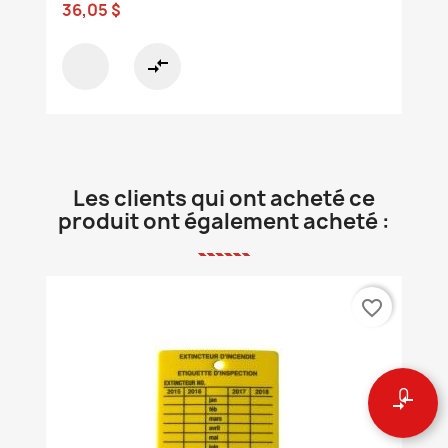
36,05 $
compare_arrows
Les clients qui ont acheté ce
produit ont également acheté :
favorite_border
0
compare_arrows