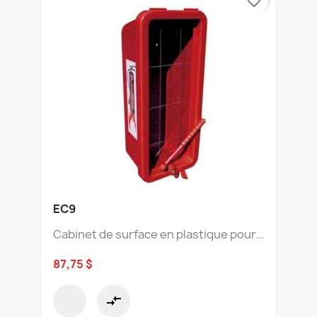
favorite_border
EC9
Cabinet de surface en plastique pour...
87,75 $
compare_arrows