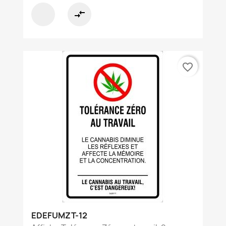
compare_arrows
favorite_border
EDEFUMZT-12