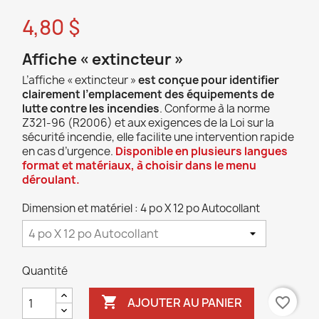
4,80 $
Affiche « extincteur »
L’affiche « extincteur »
est conçue pour identifier
clairement l’emplacement des équipements de
lutte contre les incendies
. Conforme à la norme
Z321-96 (R2006) et aux exigences de la Loi sur la
sécurité incendie, elle facilite une intervention rapide
en cas d’urgence.
Disponible en plusieurs langues
format et matériaux, à choisir dans le menu
déroulant.
Dimension et matériel : 4 po X 12 po Autocollant
Quantité

favorite_border
AJOUTER AU PANIER