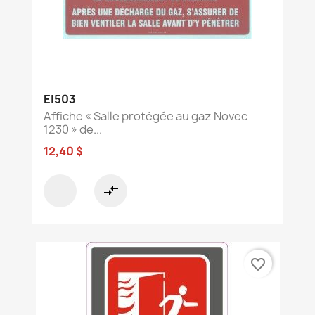
EI503
Affiche « Salle protégée au gaz Novec
1230 » de...
12,40 $
compare_arrows
favorite_border