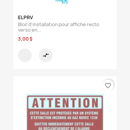
ELPRV
Bloc d'installation pour affiche recto
verso en...
3,00 $
compare_arrows
favorite_border