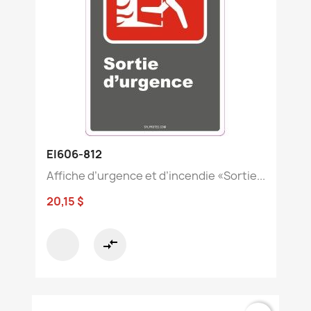
EI606-812
Affiche d’urgence et d’incendie «Sortie...
20,15 $
compare_arrows