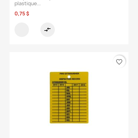
plastique...
0,75 $
compare_arrows
favorite_border