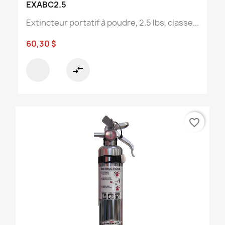
EXABC2.5
Extincteur portatif à poudre, 2.5 lbs, classe...
60,30 $
compare_arrows
favorite_border