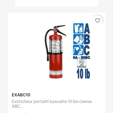
favorite_border
EXABC10
Extincteur portatif à poudre 10 lbs classe
ABC...