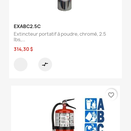
EXABC2.5C
Extincteur portatif à poudre, chromé, 2.5
lbs,...
314,30 $
compare_arrows
favorite_border