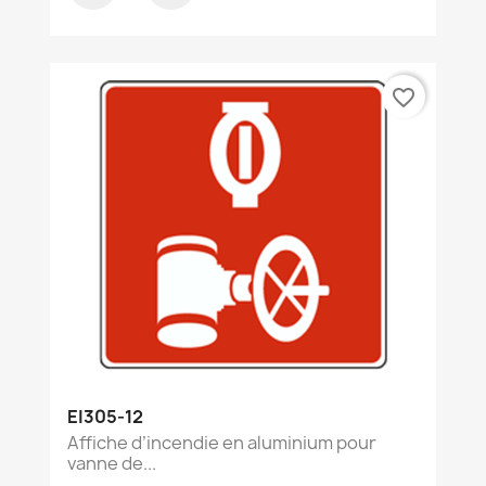
favorite_border
EI305-12
Affiche d’incendie en aluminium pour
vanne de...