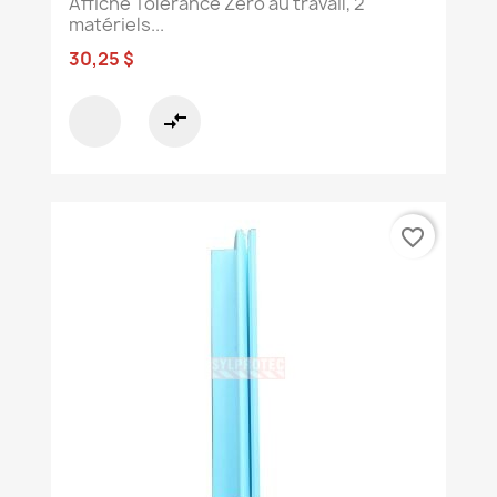
Affiche Tolérance Zéro au travail, 2
matériels...
30,25 $
compare_arrows
favorite_border