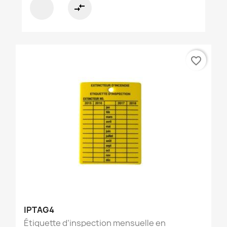
compare_arrows
favorite_border
IPTAG4
Étiquette d’inspection mensuelle en