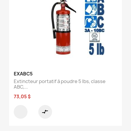
EXABC5
Extincteur portatif à poudre 5 lbs, classe
ABC,...
73,05 $
compare_arrows