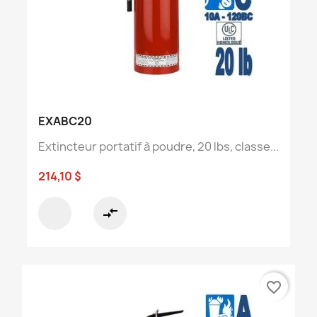
EXABC20
Extincteur portatif à poudre, 20 lbs, classe...
214,10 $
compare_arrows
favorite_border