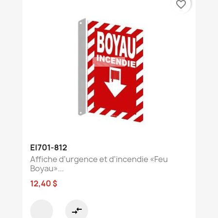
favorite_border
EI701-812
Affiche d’urgence et d’incendie «Feu
Boyau»...
12,40 $
compare_arrows