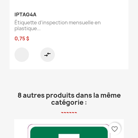
IPTAG4A
Étiquette d’inspection mensuelle en
plastique...
0,75 $
compare_arrows
8 autres produits dans la même
catégorie :
favorite_border