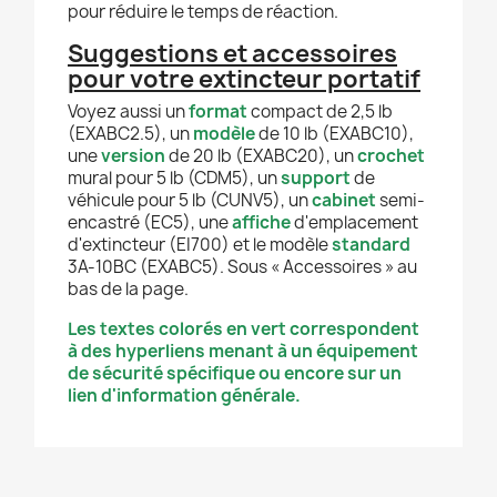
pour réduire le temps de réaction.
Suggestions et accessoires
pour votre extincteur portatif
Voyez aussi un
format
compact de 2,5 lb
(EXABC2.5), un
modèle
de 10 lb (EXABC10),
une
version
de 20 lb (EXABC20), un
crochet
mural pour 5 lb (CDM5), un
support
de
véhicule pour 5 lb (CUNV5), un
cabinet
semi-
encastré (EC5), une
affiche
d'emplacement
d'extincteur (EI700) et le modèle
standard
3A-10BC (EXABC5). Sous « Accessoires » au
bas de la page.
Les textes colorés en vert correspondent
à des hyperliens menant à un équipement
de sécurité spécifique ou encore sur un
lien d'information générale.