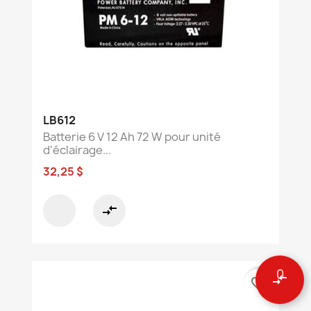
LB612
Batterie 6 V 12 Ah 72 W pour unité
d'éclairage...
32,25 $
compare_arrows
0
compare_arrows
favorite_border