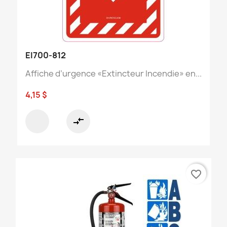
EI700-812
Affiche d’urgence «Extincteur Incendie» en...
4,15 $
compare_arrows
favorite_border