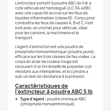
L'extincteur portatif à poudre ABC de 5 lb à
cote véhicule est homologué ULC 3A-40BC,
avec une capacité accrue sur les feux de
liquides inflammables (classe B). Conçu pour
combattre les feux de classes A, B et C, il est
livré avec un crochet pour véhicule, idéal
pour les camions, la machinerie et le
transport.
L'agent d'extinction est une poudre de
phosphate monoammonique (poudre jaune),
efficace sur les trois classes de feu visées. Le
corps en acier de couleur rouge est
recouvert d'un fini émaillé de polyester cuit
résistant aux intempéries, et le cylindre a
subi un test de résistance à la pression.
Caractéristiques de
l'extincteur à poudre ABC 5 lb
Type d'agent :
poudre chimique ABC
(phosphate monoammonique).