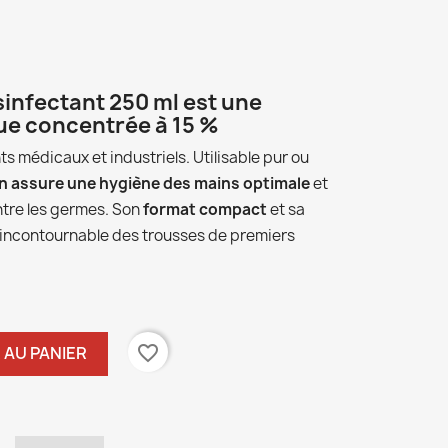
sinfectant 250 ml est une
ue concentrée à 15 %
s médicaux et industriels. Utilisable pur ou
n assure une hygiène des mains optimale
et
ntre les germes. Son
format compact
et sa
 incontournable des trousses de premiers
favorite_border
 AU PANIER