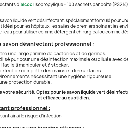
ectants d
’
alcool
isopropylique - 100 sachets par boîte (PS214
savon liquide vert désinfectant, spécialement formulé pour un
st idéal pour les hôpitaux, les salles de premiers soins et les e
de l'eau pour utiliser comme détergent chirurgical ou comme dé
 savon désinfectant professionnel :
ntre une large gamme de bactéries et de germes.
tilisé pur pour une désinfection maximale ou diluée avec d
l facile à manipuler et à stocker.
infection complète des mains et des surfaces.
ironnements nécessitant une hygiène rigoureuse.
une protection durable.
votre sécurité. Optez pour le savon liquide vert désinfecta
et efficace au quotidien.
tant professionnel :
sant ainsi le risque d’infection.
ique pour une hygiène efficace :