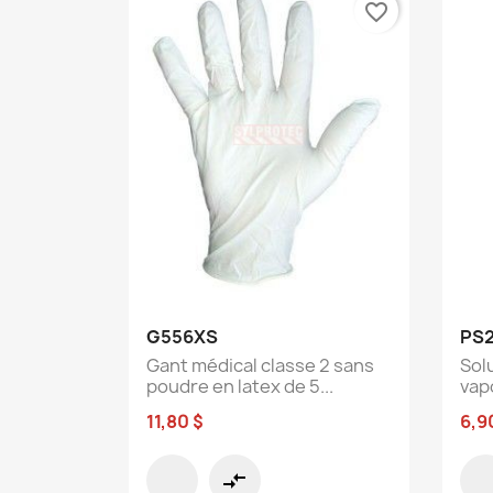
favorite_border
Aperçu rapide

G556XS
PS2
Gant médical classe 2 sans
Sol
poudre en latex de 5...
vapo
11,80 $
6,9
compare_arrows