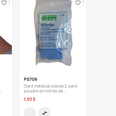
favorite_border
favorite_border
Aperçu rapide

PS706
Gant médical classe 2 sans
.
poudre en nitrile de...
1,50 $
compare_arrows