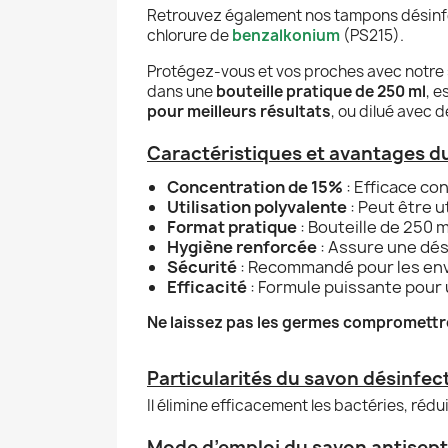
Retrouvez également nos tampons désinf
chlorure de
benzalkonium
(PS215).
Protégez-vous et vos proches avec notre 
dans une
bouteille pratique de 250 ml
, e
pour meilleurs résultats
, ou dilué avec 
Caractéristiques et avantages du
Concentration de 15%
: Efficace co
Utilisation polyvalente
: Peut être u
Format pratique
: Bouteille de 250 m
Hygiène renforcée
: Assure une dés
Sécurité
: Recommandé pour les env
Efficacité
: Formule puissante pour 
Ne laissez pas les germes compromettre 
Particularités du savon désinfec
Il élimine efficacement les bactéries, rédui
Mode d’emploi du savon antisept