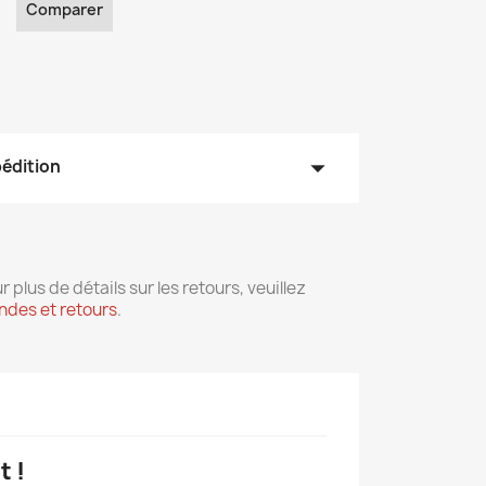
Comparer
arrow_drop_down
pédition
r plus de détails sur les retours, veuillez
des et retours
.
t !