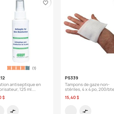
favorite_border
(1)
Aperçu rapide
Aperçu rapide


12
PS339
ution antiseptique en
Tampons de gaze non-
risateur, 125 ml....
stériles, 4 x 4 po, 200/bte
0 $
15,40 $
compare_arrows
compare_arrows