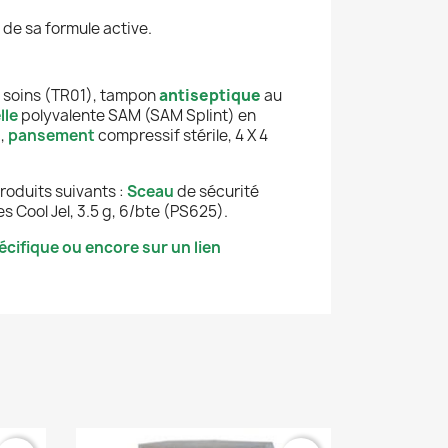
é de sa formule active.
 soins
(TR01), tampon
antiseptique
au
lle
polyvalente SAM (SAM Splint) en
,
p
ansement
compressif stérile, 4 X 4
produits suivants
:
Sceau
de sécurité
s Cool Jel, 3.5 g, 6/bte (PS625).
cifique ou encore sur un lien