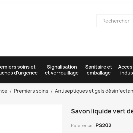
emiers soins et
Signalisation
Sanitaire et
Acces
uches d'urgence
et verrouillage
emballage
indus
ence
Premiers soins
Antiseptiques et gels désinfecta
Savon liquide vert d
PS202
Reference :