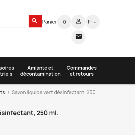
search

Panier
Fr
0


soires
Amiante et
Commandes
triels
décontamination
et retours
nts
Savon liquide vert désinfectant, 250
ésinfectant, 250 ml.