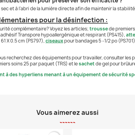
antibactérien pour préserver son efficacité ?
ec et à l’abri de la lumière directe afin de maintenir la stabilit
émentaires pour la désinfection :
rité complémentaire? Voyez les articles;
trousse
d
e premiers
adhésif Transpore hypoallergénique et respirant (PS415),
a
tte
 61 X 0.5 cm
(PS797),
c
iseaux
pour bandages 5 -1/2 po (PS701)
ous recherchez des équipements pour travailler, consulter les 
miers soins 25 par paquet
(TRS) et le
sachet
de gel pour brûlure
nt à des hyperliens menant à un équipement de sécurité spé
Vous aimerez aussi