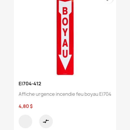
EI704-412
Affiche urgence incendie feu boyau EI704
4,80 $
compare_arrows