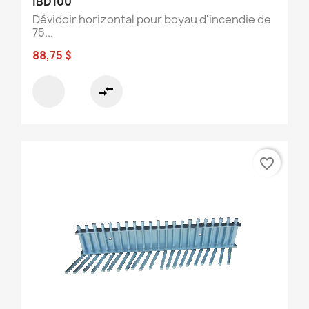
IBD100
Dévidoir horizontal pour boyau d'incendie de
75...
88,75 $
compare_arrows
favorite_border