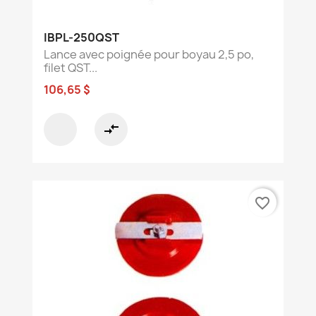
IBPL-250QST
Lance avec poignée pour boyau 2,5 po,
filet QST...
106,65 $
compare_arrows
favorite_border