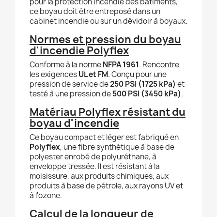
pour la protection incendie des bâtiments,
ce boyau doit être entreposé dans un
cabinet incendie ou sur un dévidoir à boyaux.
Normes et pression du boyau
d'incendie Polyflex
Conforme à la norme
NFPA 1961
. Rencontre
les exigences
UL et FM
. Conçu pour une
pression de service de
250 PSI (1725 kPa)
et
testé à une pression de
500 PSI (3450 kPa)
.
Matériau Polyflex résistant du
boyau d'incendie
Ce boyau compact et léger est fabriqué en
Polyflex
, une fibre synthétique à base de
polyester enrobé de polyuréthane, à
enveloppe tressée. Il est résistant à la
moisissure, aux produits chimiques, aux
produits à base de pétrole, aux rayons UV et
à l'ozone.
Calcul de la longueur de