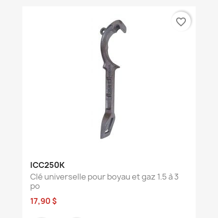
favorite_border
ICC250K
Clé universelle pour boyau et gaz 1.5 à 3
po
17,90 $