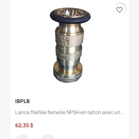
favorite_border
IBPLB
Lance filetée femelle NPSH en laiton avec un...
62,35 $