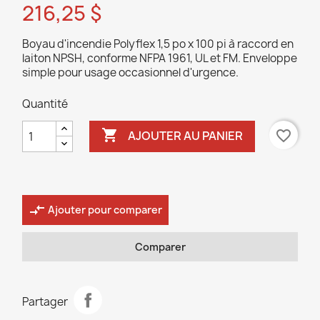
216,25 $
Boyau d'incendie Polyflex 1,5 po x 100 pi à raccord en
laiton NPSH, conforme NFPA 1961, UL et FM. Enveloppe
simple pour usage occasionnel d'urgence.
Quantité

favorite_border
AJOUTER AU PANIER
compare_arrows
Ajouter pour comparer
Comparer
Partager