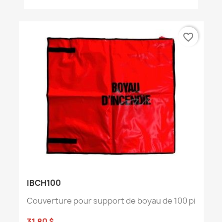
favorite_border
IBCH100
Couverture pour support de boyau de 100 pi
31,80 $