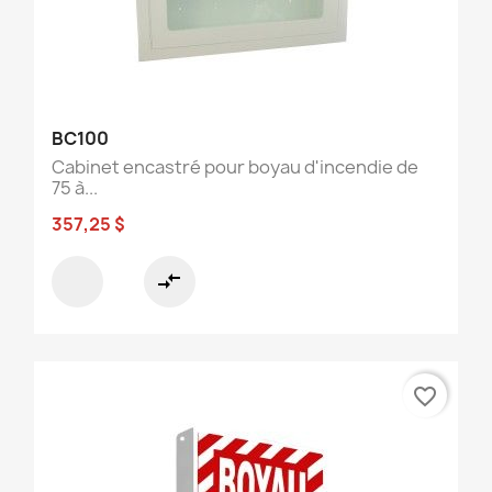
BC100
Cabinet encastré pour boyau d'incendie de
75 à...
357,25 $
compare_arrows
favorite_border