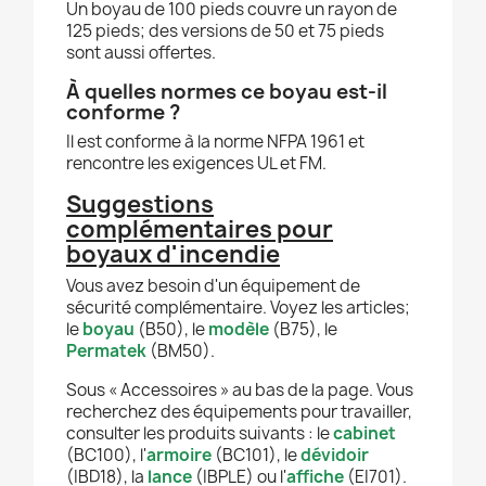
Un boyau de 100 pieds couvre un rayon de
125 pieds; des versions de 50 et 75 pieds
sont aussi offertes.
À quelles normes ce boyau est-il
conforme ?
Il est conforme à la norme NFPA 1961 et
rencontre les exigences UL et FM.
Suggestions
complémentaires pour
boyaux d'incendie
Vous avez besoin d'un équipement de
sécurité complémentaire. Voyez les articles;
le
boyau
(B50), le
modèle
(B75), le
Permatek
(BM50).
Sous « Accessoires » au bas de la page. Vous
recherchez des équipements pour travailler,
consulter les produits suivants : le
cabinet
(BC100), l'
armoire
(BC101), le
dévidoir
(IBD18), la
lance
(IBPLE) ou l'
affiche
(EI701).