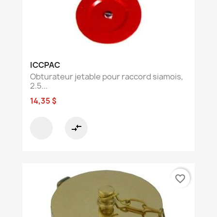
ICCPAC
Obturateur jetable pour raccord siamois,
2.5...
14,35 $
compare_arrows
favorite_border