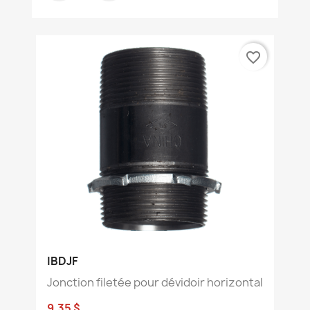
favorite_border
IBDJF
Jonction filetée pour dévidoir horizontal
9,35 $