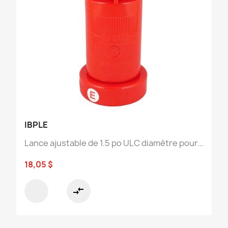
IBPLE
Lance ajustable de 1.5 po ULC diamètre pour...
18,05 $
compare_arrows