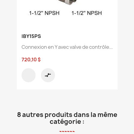
IBY15PS
Connexion en Y avec valve de contrôle...
720,10 $
compare_arrows
8 autres produits dans la même
catégorie :