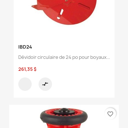
IBD24
Dévidoir circulaire de 24 po pour boyaux...
261,35 $
compare_arrows
favorite_border