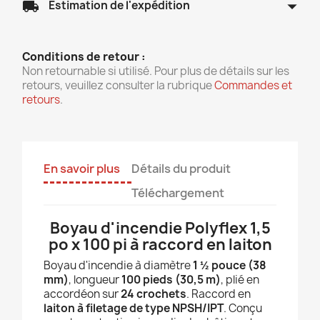
arrow_drop_down
local_shipping
Estimation de l'expédition
Conditions de retour :
Non retournable si utilisé. Pour plus de détails sur les
retours, veuillez consulter la rubrique
Commandes et
retours
.
En savoir plus
Détails du produit
Téléchargement
Boyau d'incendie Polyflex 1,5
po x 100 pi à raccord en laiton
Boyau d'incendie à diamètre
1 ½ pouce (38
mm)
, longueur
100 pieds (30,5 m)
, plié en
accordéon sur
24 crochets
. Raccord en
laiton à filetage de type NPSH/IPT
. Conçu