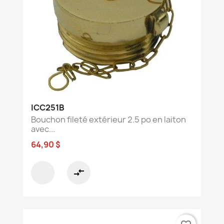
ICC251B
Bouchon fileté extérieur 2.5 po en laiton
avec...
64,90 $
compare_arrows