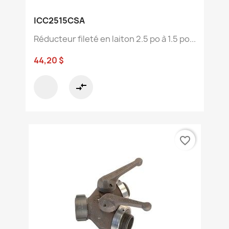
ICC2515CSA
Réducteur fileté en laiton 2.5 po à 1.5 po...
44,20 $
compare_arrows
favorite_border