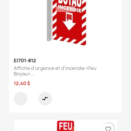
EI701-812
Affiche d’urgence et d’incendie «Feu
Boyau»...
12,40 $
compare_arrows
favorite_border