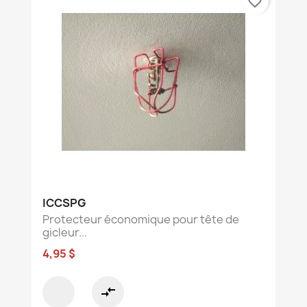
favorite_border
ICCSPG
Protecteur économique pour tête de
gicleur...
4,95 $
compare_arrows