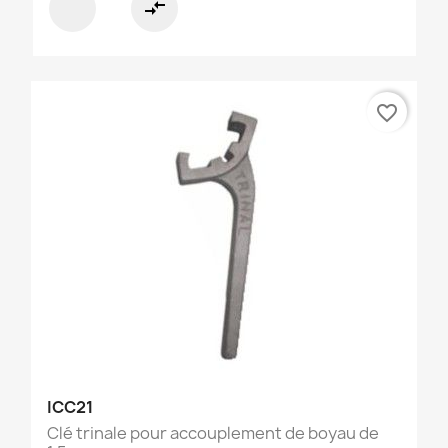
compare_arrows
favorite_border
ICC21
Clé trinale pour accouplement de boyau de