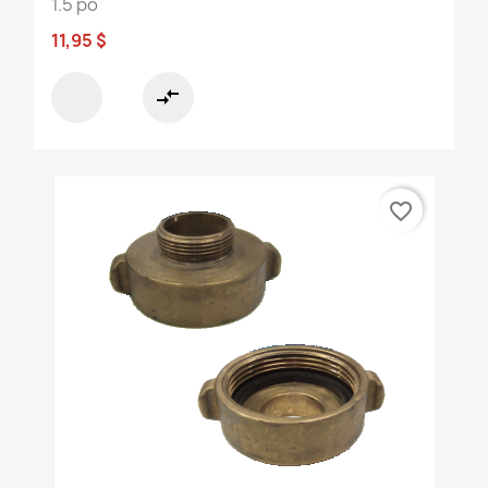
1.5 po
11,95 $
compare_arrows
favorite_border