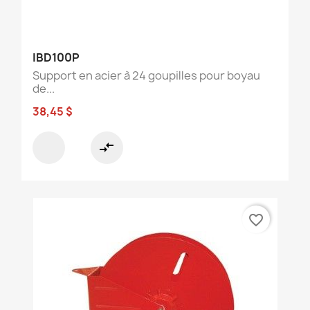
IBD100P
Support en acier à 24 goupilles pour boyau
de...
38,45 $
compare_arrows
favorite_border