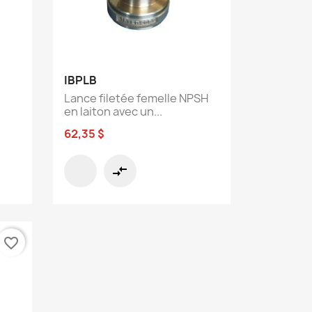
Aperçu rapide

IBPLB
Lance filetée femelle NPSH
en laiton avec un...
62,35 $
compare_arrows
favorite_border