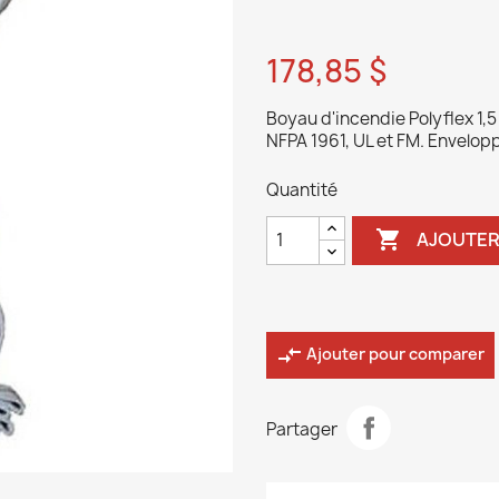
178,85 $
Boyau d'incendie Polyflex 1,5
NFPA 1961, UL et FM. Envelop
Quantité

AJOUTER
compare_arrows
Ajouter pour comparer
Partager