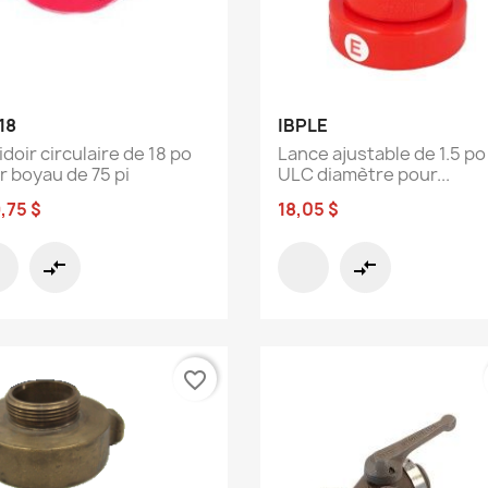
Aperçu rapide
Aperçu rapide


18
IBPLE
doir circulaire de 18 po
Lance ajustable de 1.5 po
r boyau de 75 pi
ULC diamètre pour...
,75 $
18,05 $
compare_arrows
compare_arrows
favorite_border