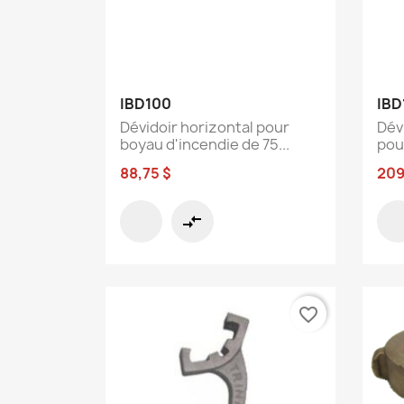
Aperçu rapide

IBD100
IBD
Dévidoir horizontal pour
Dévi
boyau d'incendie de 75...
pou
88,75 $
209
compare_arrows
favorite_border