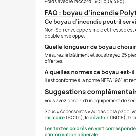
Poids avec le raccord : 9,5 lb (4,3 kg).
FAQ : boyau d'incendie Polyfl
Ce boyau d'incendie peut-il servir
Non. Son enveloppe simple et tressée est
double enveloppe.
Quelle longueur de boyau choisir
Mesurez le bâtiment et soustrayez 25 pied
offertes.
À quelles normes ce boyau est-i
Il est conforme à la norme NFPA 1961 et re
Suggestions complémentair
Vous avez besoin d'un équipement de sécur
Sous « Accessoires » au bas de la page. Vo
l'
armoire
(BC101), le
dévidoir
(IBD18), la
l
Les textes colorés en vert corresponde
d'information générale.