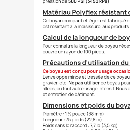
pression de
500 PSI (3450 kPa)
.
Matériau Polyflex résistant
Ce boyau compact et léger est fabriqué 
est résistant à la moisissure, aux produits
Calcul de la longueur de bo
Pour connaître la longueur de boyau néces
couvre un rayon de 100 pieds.
Précautions d'utilisation d
Ce boyau est conçu pour usage occasio
L'enveloppe mince et tressée de ce boyau 
gravier, etc.
Ne pas utiliser
ce boyau pour 
allées, ou tout autre usage intensif. Nou
et entretien de bâtiment.
Dimensions et poids du boya
Diamètre : 1 ½ pouce (38 mm)
Longueur : 75 pieds (22,8 m)
Poids sans le raccord : 7,7 lb (3,5 kg)