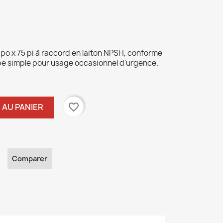
 po x 75 pi à raccord en laiton NPSH, conforme
pe simple pour usage occasionnel d'urgence.
favorite_border
 AU PANIER
Comparer