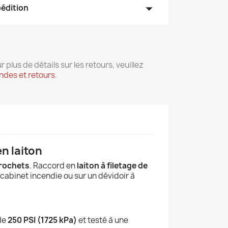
arrow_drop_down
pédition
r plus de détails sur les retours, veuillez
des et retours
.
en laiton
crochets
. Raccord en
laiton à filetage de
cabinet incendie ou sur un dévidoir à
 de
250 PSI (1725 kPa)
et testé à une