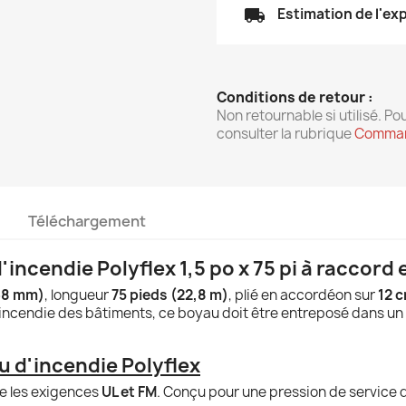
local_shipping
Estimation de l'ex
Conditions de retour :
Non retournable si utilisé. Pou
consulter la rubrique
Comman
Téléchargement
incendie Polyflex 1,5 po x 75 pi à raccord 
38 mm)
, longueur
75 pieds (22,8 m)
, plié en accordéon sur
12 
 incendie des bâtiments, ce boyau doit être entreposé dans un 
 d'incendie Polyflex
e les exigences
UL et FM
. Conçu pour une pression de service