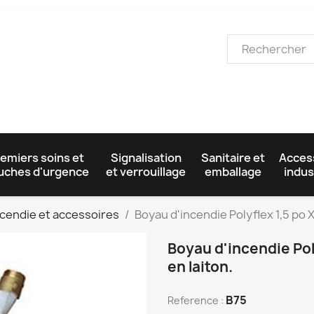
emiers soins et
Signalisation
Sanitaire et
Acces
uches d'urgence
et verrouillage
emballage
indus
ncendie et accessoires
Boyau d'incendie Polyflex 1,5 po X
Boyau d'incendie Poly
en laiton.
B75
Reference :