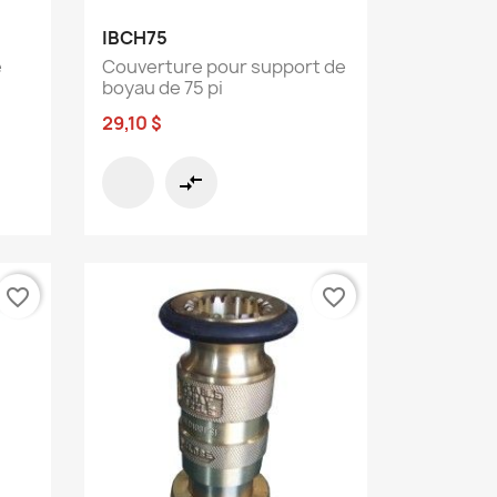
Aperçu rapide

IBCH75
e
Couverture pour support de
boyau de 75 pi
29,10 $
compare_arrows
favorite_border
favorite_border