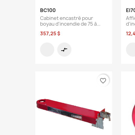
Aperçu rapide

BC100
EI7
Cabinet encastré pour
Aff
boyau d'incendie de 75 à...
d’i
357,25 $
12,
compare_arrows
favorite_border