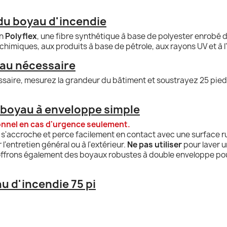
 du boyau d'incendie
en
Polyflex
, une fibre synthétique à base de polyester enrobé d
 chimiques, aux produits à base de pétrole, aux rayons UV et à l
yau nécessaire
saire, mesurez la grandeur du bâtiment et soustrayez 25 pieds
u boyau à enveloppe simple
nnel en cas d'urgence seulement.
s'accroche et perce facilement en contact avec une surface rugu
l'entretien général ou à l'extérieur.
Ne pas utiliser
pour laver u
s offrons également des boyaux robustes à double enveloppe po
u d'incendie 75 pi