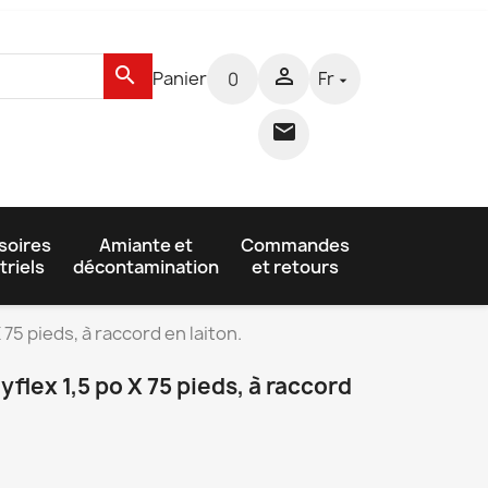
search

Panier
Fr
0


soires
Amiante et
Commandes
triels
décontamination
et retours
 75 pieds, à raccord en laiton.
flex 1,5 po X 75 pieds, à raccord