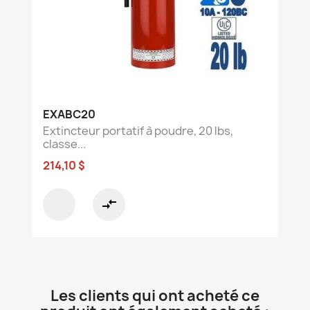
EXABC20
Extincteur portatif à poudre, 20 lbs,
classe...
214,10 $
compare_arrows
Les clients qui ont acheté ce