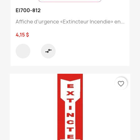
EI700-812
Affiche d’urgence «Extincteur Incendie» en...
4,15 $
compare_arrows
favorite_border