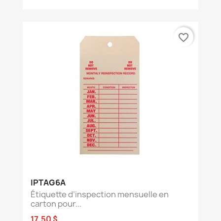
favorite_border
IPTAG6A
Étiquette d’inspection mensuelle en
carton pour...
17,50 $