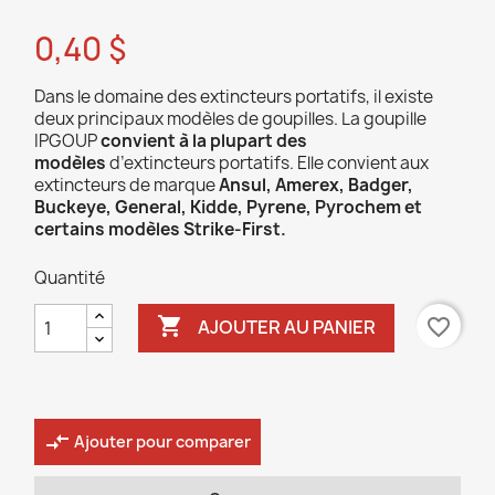
0,40 $
Dans le domaine des extincteurs portatifs, il existe
deux principaux modèles de goupilles. La goupille
IPGOUP
convient à la plupart des
modèles
d’extincteurs portatifs. Elle convient aux
extincteurs de marque
Ansul, Amerex, Badger,
Buckeye, General, Kidde, Pyrene, Pyrochem et
certains modèles Strike-First.
Quantité

favorite_border
AJOUTER AU PANIER
compare_arrows
Ajouter pour comparer