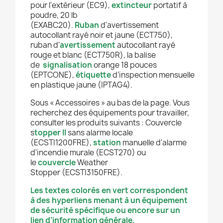
pour l'extérieur (EC9),
extincteur
portatif à
poudre, 20 lb
(EXABC20).
Ruban
d'avertissement
autocollant rayé noir et jaune (ECT750),
ruban d'
avertissement
autocollant rayé
rouge et blanc (ECT750R), la balise
de
signalisation
orange 18 pouces
(EPTCONE),
étiquette
d’inspection mensuelle
en plastique jaune (IPTAG4).
Sous « Accessoires » au bas de la page. Vous
recherchez des équipements pour travailler,
consulter les produits suivants : Couvercle
s
topper II
sans alarme locale
(ECSTI1200FRE),
station
manuelle d'alarme
d'incendie murale (ECST270) ou
le
couvercle
Weather
Stopper (ECSTI3150FRE).
Les textes colorés en vert correspondent
à des hyperliens menant à un équipement
de sécurité spécifique ou encore sur un
lien d’information générale.