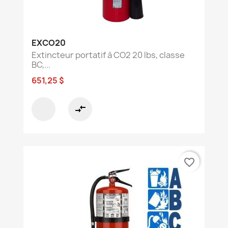
EXCO20
Extincteur portatif à CO2 20 lbs, classe
BC,...
651,25 $
compare_arrows
favorite_border