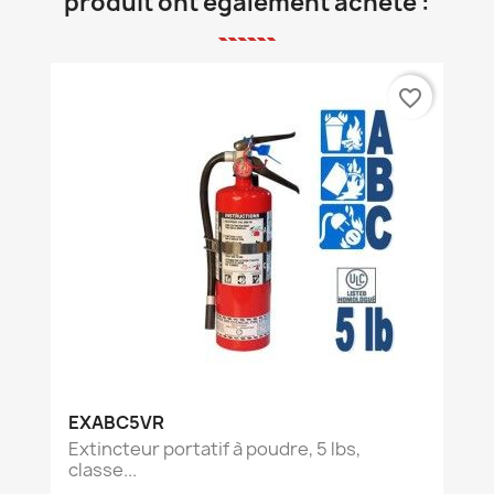
produit ont également acheté :
favorite_border
EXABC5VR
Extincteur portatif à poudre, 5 lbs,
classe...