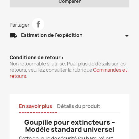
Comparer
Partager
arrow_drop_down
local_shipping
Estimation de l'expédition
Conditions de retour :
Non retournable si utilisé. Pour plus de détails sur les
retours, veuillez consulter la rubrique
Commandes et
retours
.
En savoir plus
Détails du produit
Goupille pour extincteurs –
Modèle standard universel
Cette goupille de sécurité (ou barrure) est