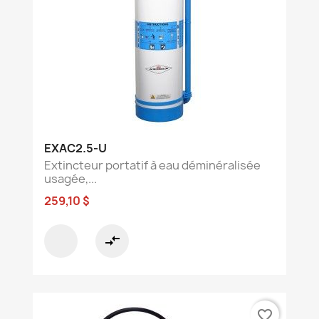
EXAC2.5-U
Extincteur portatif à eau déminéralisée
usagée,...
259,10 $
compare_arrows
favorite_border