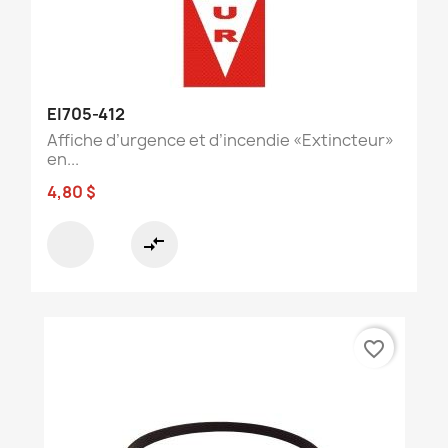
EI705-412
Affiche d’urgence et d’incendie «Extincteur»
en...
4,80 $
compare_arrows
favorite_border