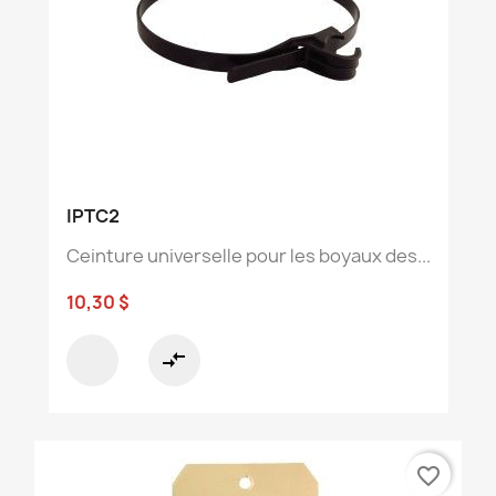
IPTC2
Ceinture universelle pour les boyaux des...
10,30 $
compare_arrows
favorite_border