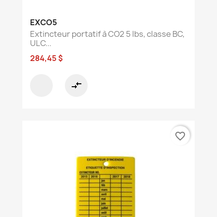
EXCO5
Extincteur portatif à CO2 5 lbs, classe BC,
ULC...
284,45 $
compare_arrows
favorite_border