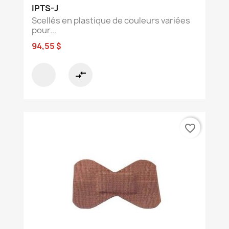
IPTS-J
Scellés en plastique de couleurs variées
pour...
94,55 $
compare_arrows
favorite_border