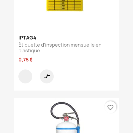
IPTAG4
Étiquette d’inspection mensuelle en
plastique...
0,75 $
compare_arrows
favorite_border