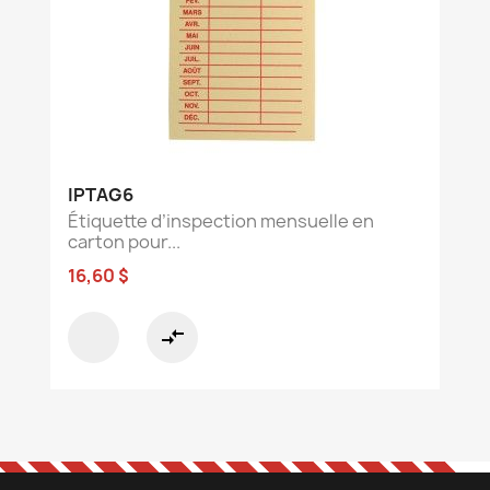
IPTAG6
Étiquette d’inspection mensuelle en
carton pour...
16,60 $
compare_arrows