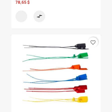
78,65 $
compare_arrows
favorite_border