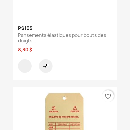
PS105
Pansements élastiques pour bouts des
doigts...
8,30 $
compare_arrows
favorite_border