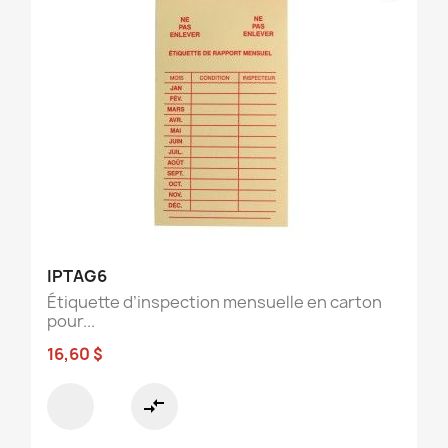
IPTAG6
Étiquette d’inspection mensuelle en carton
pour...
16,60 $
compare_arrows