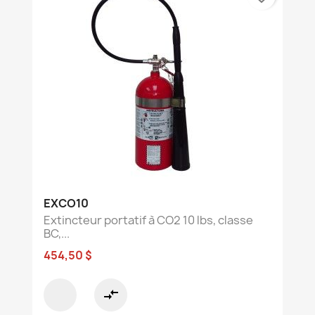
EXCO10
Extincteur portatif à CO2 10 lbs, classe
BC,...
454,50 $
compare_arrows