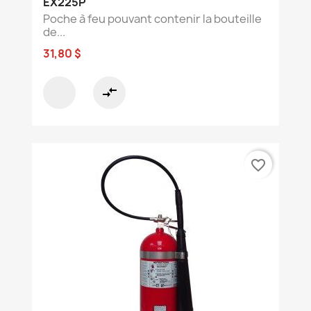
EX225P
Poche à feu pouvant contenir la bouteille
de...
31,80 $
compare_arrows
favorite_border