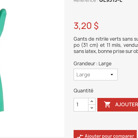
Reference :
3,20 $
Gants de nitrile verts sans 
po (31 cm) et 11 mils, vend
sans latex, bonne prise sur 
Grandeur : Large
Quantité

AJOUTER
compare_arrows
Ajouter pour comparer