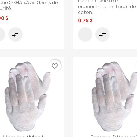
Gant ambidextre
iche OSHA «Avis Gants de
économique en tricot de
rité...
coton...
00 $
0,75 $
compare_arrows
compare_arrows
favorite_border