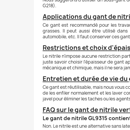
G218).
Applications du gant de nitr
Ce gant est recommandé pour les travau
grasses. Il peut aussi être utilisé dans
automobile, etc. Il faut conserver ces gan
Restrictions et choix d'épais
Le nitrile n'impose aucune restriction par
juste savoir choisir l'épaisseur de gant ap
mécanique et chimique, mais il ne sera jam
Entretien et durée de vie du 
Ce gant est réutilisable, mais nous vous co
de les enfiler normalement et les laver c
javel pour éliminer les taches ou les agent
FAQ sur le gant de nitrile ve
Le gant de nitrile GL9315 contient
Non. Le nitrile est une alternative sans late