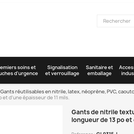
emiers soins et
Signalisation
Sanitaire et
Acces
uches d'urgence
et verrouillage
emballage
indus
Gants réutilisables en nitrile, latex, néoprène, PVC, caou
o et d’une épaisseur de 11 mils.
Gants de nitrile text
longueur de 13 po et 
GL9315-L