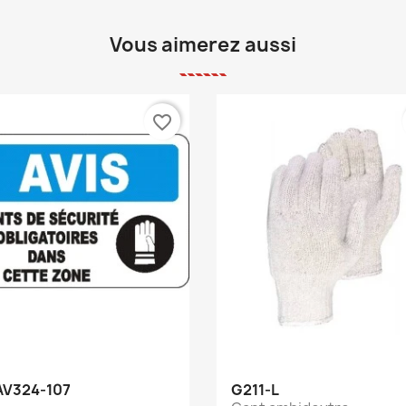
Vous aimerez aussi
favorite_border
Aperçu rapide
Aperçu rapide


V324-107
G211-L