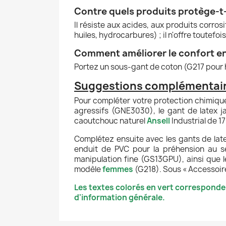
Contre quels produits protège-t-i
Il résiste aux acides, aux produits corro
huiles, hydrocarbures) ; il n'offre toutefo
Comment améliorer le confort e
Portez un sous-gant de coton (G217 pour 
Suggestions complémentaire
Pour compléter votre protection chimiq
agressifs (GNE3030), le gant de latex 
caoutchouc naturel
Ansell
Industrial de 1
Complétez ensuite avec les gants de late
enduit de PVC pour la préhension au s
manipulation fine (GS13GPU), ainsi que 
modèle
femmes
(G218). Sous « Accessoire
Les textes colorés en vert corresponde
d'information générale.