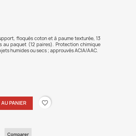
support, floqués coton et à paume texturée, 13
us au paquet (12 paires). Protection chimique
objets humides ou secs ; approuvés ACIA/AAC.
favorite_border
 AU PANIER
Comparer