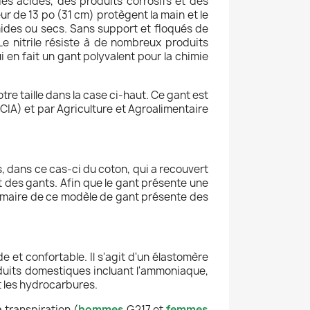
des acides, des produits corrosifs et des
eur de 13 po (31 cm) protègent la main et le
mides ou secs. Sans support et floqués de
 Le nitrile résiste à de nombreux produits
 en fait un gant polyvalent pour la chimie
tre taille dans la case ci-haut. Ce gant est
IA) et par Agriculture et Agroalimentaire
s, dans ce cas-ci du coton, qui a recouvert
ent des gants. Afin que le gant présente une
almaire de ce modèle de gant présente des
ide et confortable. Il s'agit d'un élastomère
roduits domestiques incluant l'ammoniaque,
 et les hydrocarbures.
 transpiration (
hommes
G217 et
femmes