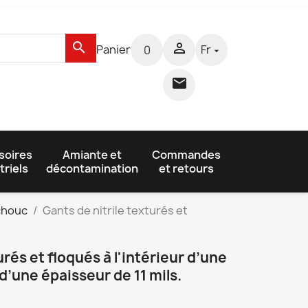
search

Panier
Fr
0


soires
Amiante et
Commandes
triels
décontamination
et retours
tchouc
Gants de nitrile texturés et
urés et floqués à l'intérieur d’une
d’une épaisseur de 11 mils.