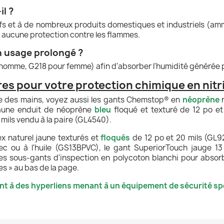
l ?
sifs et à de nombreux produits domestiques et industriels (am
is aucune protection contre les flammes.
n usage prolongé ?
homme, G218 pour femme) afin d'absorber l'humidité générée pa
s pour votre protection chimique en nitri
ue des mains, voyez aussi les gants Chemstop® en
néoprène
n
jaune enduit de néoprène
bleu
floqué et texturé de 12 po et 
7 mils vendu à la paire (GL4540).
x naturel jaune texturés et
floqués
de 12 po et 20 mils (GL92
ec ou à l'huile (GS13BPVC), le gant SuperiorTouch jauge 1
les sous-gants d'inspection en polycoton blanchi pour absor
s » au bas de la page.
nt à des hyperliens menant à un équipement de sécurité spé