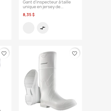
Gant d’inspecteur à taille
unique en jersey de...
8,35 $
compare_arrows
favorite_border
favorite_border