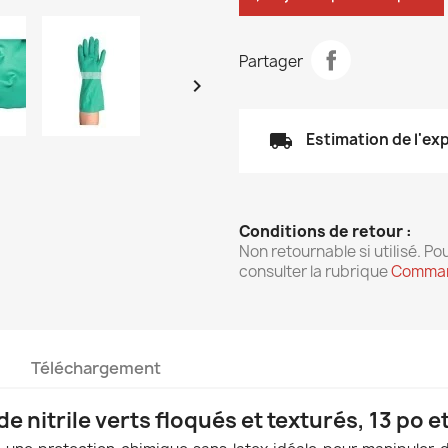
Partager

local_shipping
Estimation de l'ex
Conditions de retour :
Non retournable si utilisé. Pou
consulter la rubrique
Comman
Téléchargement
e nitrile verts floqués et texturés, 13 po et