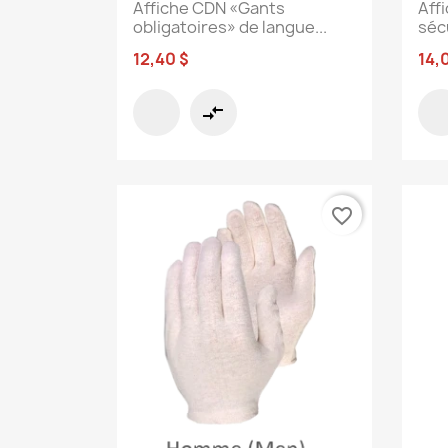
Affiche CDN «Gants
Aff
obligatoires» de langue...
sécu
12,40 $
14,
compare_arrows
favorite_border