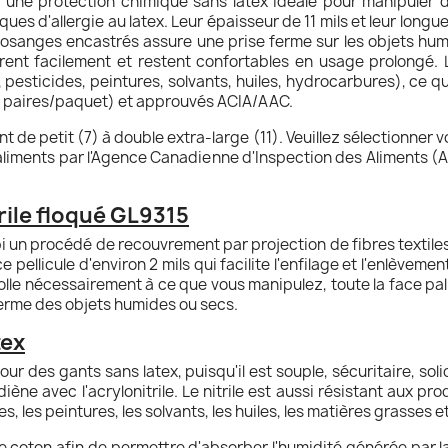
t une protection chimique sans latex idéale pour manipuler 
ues d'allergie au latex. Leur épaisseur de 11 mils et leur longu
losanges encastrés assure une prise ferme sur les objets hu
 retirent facilement et restent confortables en usage prolongé.
esticides, peintures, solvants, huiles, hydrocarbures), ce qui
12 paires/paquet) et approuvés ACIA/AAC.
 de petit (7) à double extra-large (11). Veuillez sélectionner vo
aliments par l'Agence Canadienne d'Inspection des Aliments (AC
trile floqué GL9315
ubi un procédé de recouvrement par projection de fibres textile
e pellicule d'environ 2 mils qui facilite l'enfilage et l'enlèvem
 colle nécessairement à ce que vous manipulez, toute la face p
erme des objets humides ou secs.
tex
pour des gants sans latex, puisqu'il est souple, sécuritaire, sol
ène avec l'acrylonitrile. Le nitrile est aussi résistant aux p
ides, les peintures, les solvants, les huiles, les matières grasses
 coton afin de permettre d'absorber l'humidité générée par la