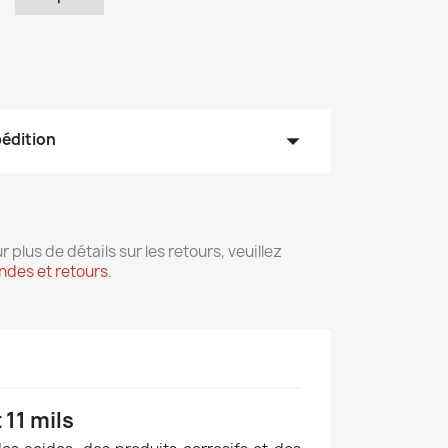
arrow_drop_down
pédition
r plus de détails sur les retours, veuillez
des et retours
.
 11 mils