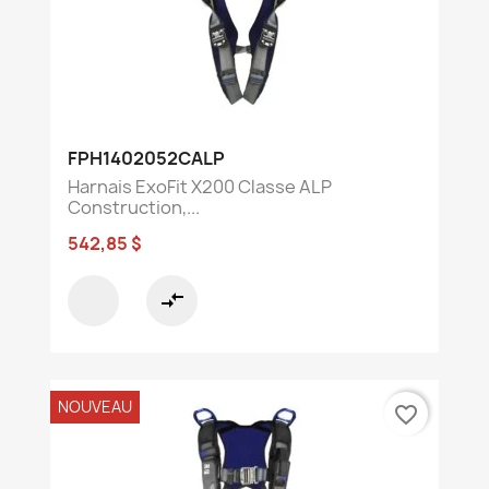
FPH1402052CALP
Harnais ExoFit X200 Classe ALP
Construction,...
542,85 $
compare_arrows
NOUVEAU
favorite_border