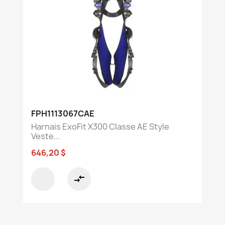
FPH1113067CAE
Harnais ExoFit X300 Classe AE Style
Veste...
646,20 $
compare_arrows