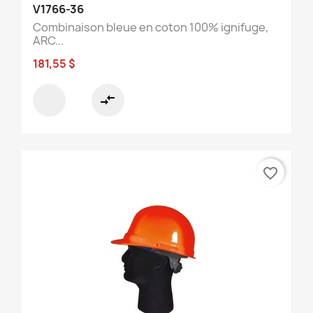
V1766-36
Combinaison bleue en coton 100% ignifuge,
ARC...
181,55 $
compare_arrows
favorite_border