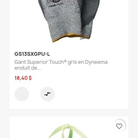
GS13SXGPU-L
Gant Superior Touch® gris en Dyneema
enduit de...
18,40 $
compare_arrows
favorite_border