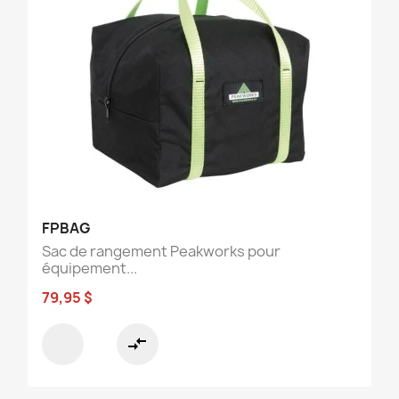
FPBAG
Sac de rangement Peakworks pour
équipement...
79,95 $
compare_arrows