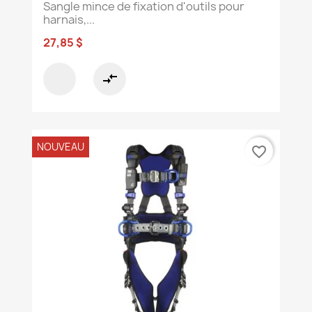
Sangle mince de fixation d'outils pour
harnais,...
27,85 $
compare_arrows
NOUVEAU
favorite_border