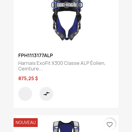
FPH1113177ALP
Harnais ExoFit X300 Classe ALP Éolien,
Ceinture...
875,25 $
compare_arrows
NOUVEAU
favorite_border