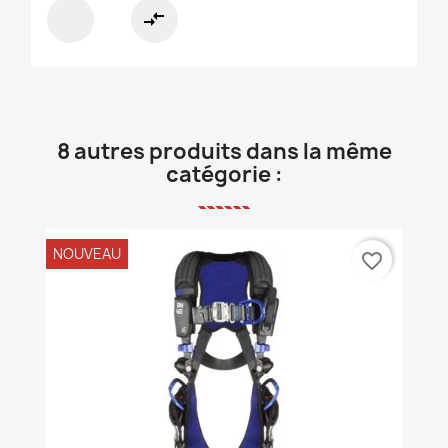
compare_arrows
8 autres produits dans la même
catégorie :
NOUVEAU
favorite_border