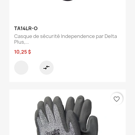
TA14LR-O
Casque de sécurité Independence par Delta
Plus,...
10,25 $
compare_arrows
favorite_border