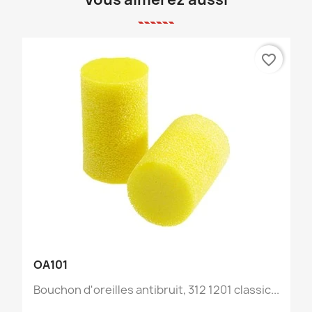
favorite_border
OA101
Bouchon d'oreilles antibruit, 312 1201 classic...