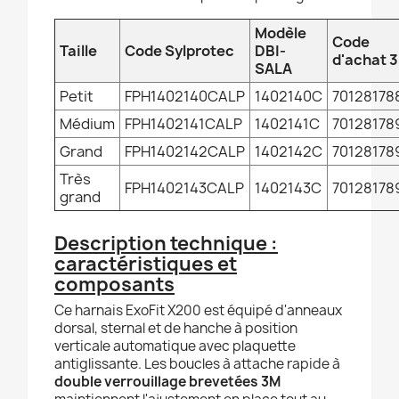
Modèle
Code
Taille
Code Sylprotec
DBI-
d'achat 
SALA
Petit
FPH1402140CALP
1402140C
70128178
Médium
FPH1402141CALP
1402141C
70128178
Grand
FPH1402142CALP
1402142C
70128178
Très
FPH1402143CALP
1402143C
70128178
grand
Description technique :
caractéristiques et
composants
Ce harnais ExoFit X200 est équipé d'anneaux
dorsal, sternal et de hanche à position
verticale automatique avec plaquette
antiglissante. Les boucles à attache rapide à
double verrouillage brevetées 3M