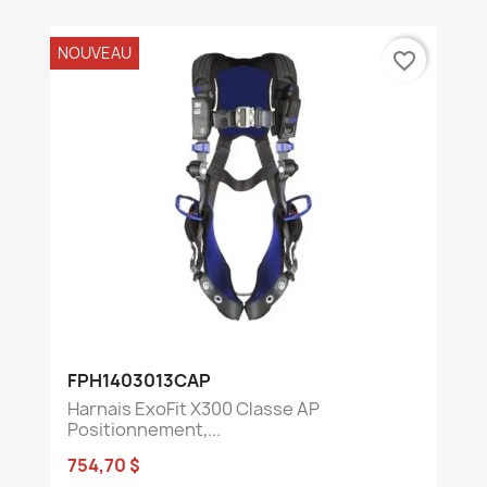
NOUVEAU
favorite_border
FPH1403013CAP
Harnais ExoFit X300 Classe AP
Positionnement,...
754,70 $