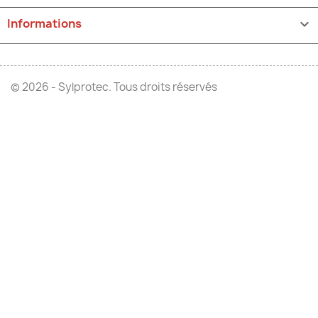
Informations
keyboard_arrow_down
© 2026 - Sylprotec. Tous droits réservés