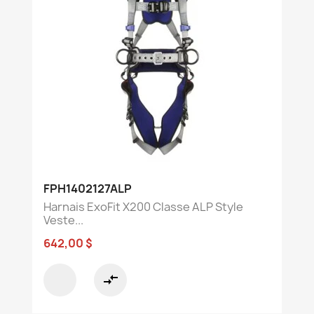
FPH1402127ALP
Harnais ExoFit X200 Classe ALP Style
Veste...
642,00 $
compare_arrows