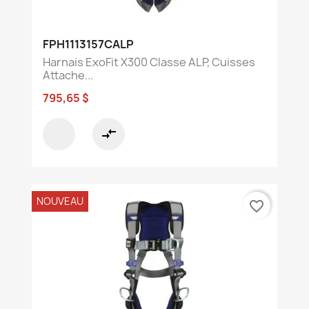
FPH1113157CALP
Harnais ExoFit X300 Classe ALP, Cuisses
Attache...
795,65 $
compare_arrows
NOUVEAU
favorite_border