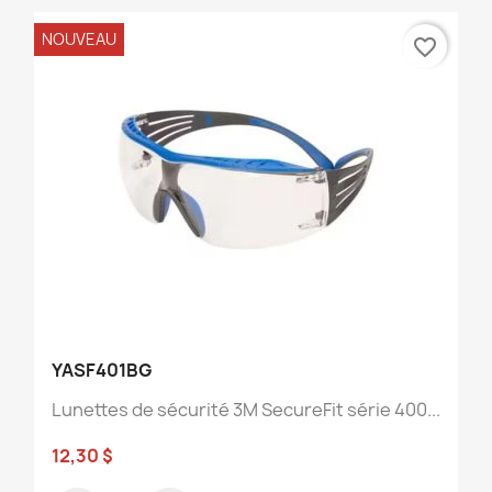
NOUVEAU
favorite_border
YASF401BG
Lunettes de sécurité 3M SecureFit série 400...
12,30 $