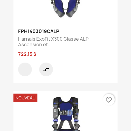
FPH1403019CALP
Harnais ExoFit X300 Classe ALP
Ascension et...
722,15 $
compare_arrows
NOUVEAU
favorite_border