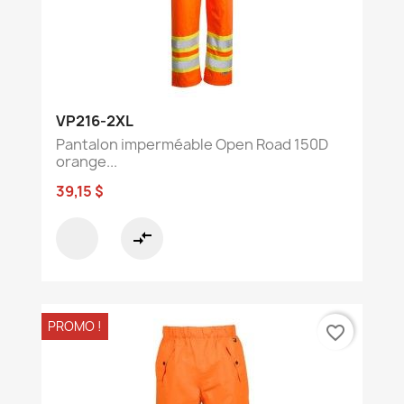
VP216-2XL
Pantalon imperméable Open Road 150D
orange...
39,15 $
compare_arrows
PROMO !
favorite_border