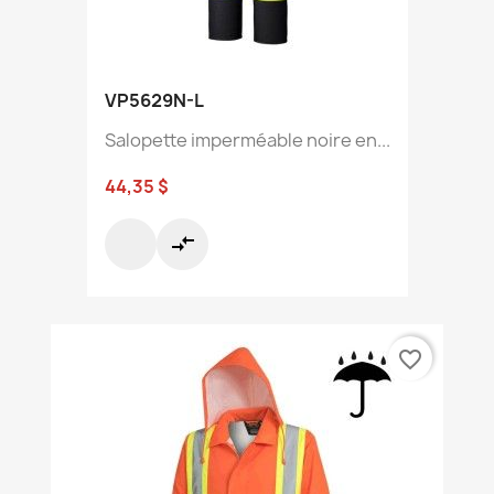
VP5629N-L
Salopette imperméable noire en...
44,35 $
compare_arrows
favorite_border