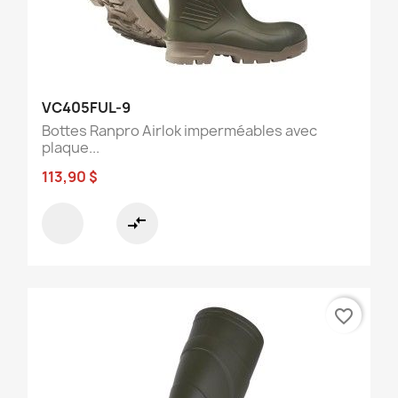
VC405FUL-9
Bottes Ranpro Airlok imperméables avec
plaque...
113,90 $
compare_arrows
favorite_border