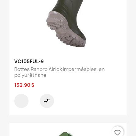
VC105FUL-9
Bottes Ranpro Airlok imperméables, en
polyuréthane
152,90 $
compare_arrows
favorite_border