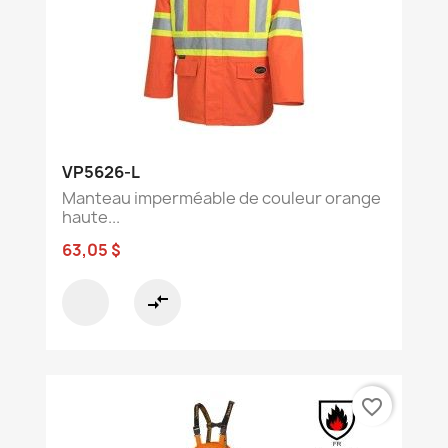
VP5626-L
Manteau imperméable de couleur orange
haute...
63,05 $
compare_arrows
favorite_border