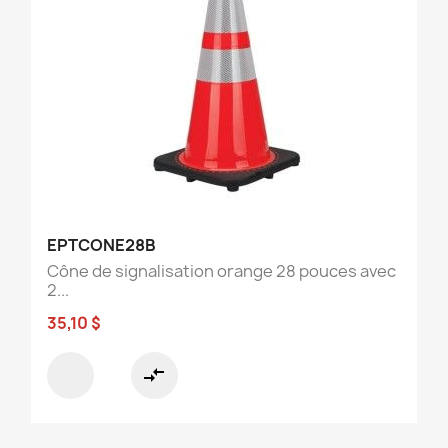
EPTCONE28B
Cône de signalisation orange 28 pouces avec
2...
35,10 $
compare_arrows