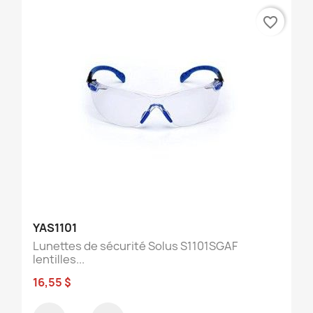
favorite_border
YAS1101
Lunettes de sécurité Solus S1101SGAF
lentilles...
16,55 $