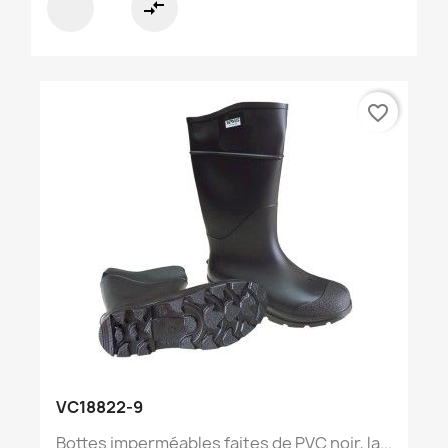
compare_arrows
favorite_border
VC18822-9
Bottes imperméables faites de PVC noir, la...