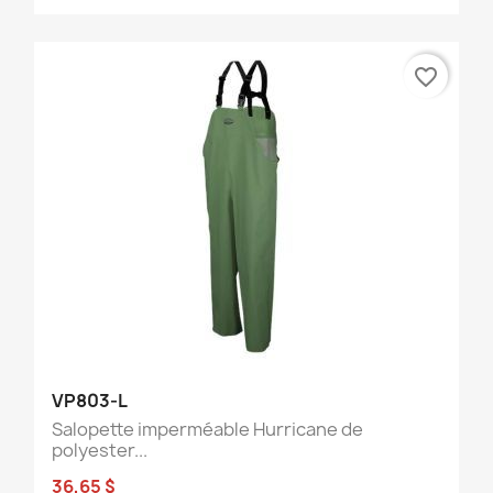
favorite_border
VP803-L
Salopette imperméable Hurricane de
polyester...
36,65 $