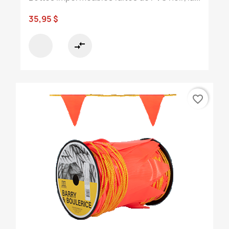
35,95 $
compare_arrows
favorite_border