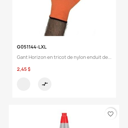
G051144-LXL
Gant Horizon en tricot de nylon enduit de...
2,45 $
compare_arrows
favorite_border