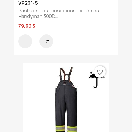
VP231-S
Pantalon pour conditions extrêmes
Handyman 300D...
79,60 $
compare_arrows
favorite_border