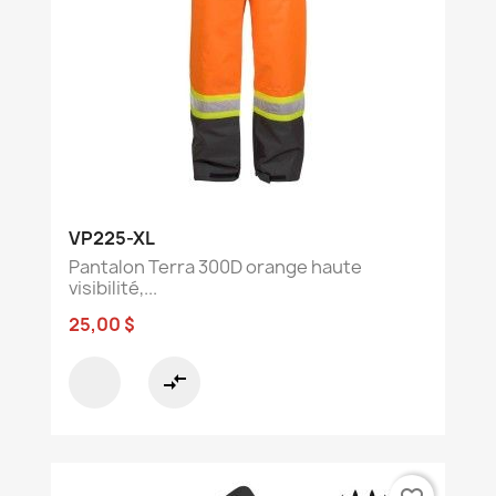
VP225-XL
Pantalon Terra 300D orange haute
visibilité,...
25,00 $
compare_arrows