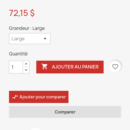
72,15 $
Grandeur : Large
Quantité

favorite_border
AJOUTER AU PANIER
compare_arrows
Ajouter pour comparer
Comparer