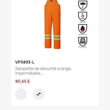
VP5893-L
Salopette de sécurité orange,
imperméable,...
80,65 $
compare_arrows