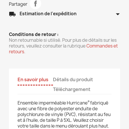
Partager
arrow_drop_down
local_shipping
Estimation de l'expédition
Conditions de retour :
Non retournable si utilisé. Pour plus de détails sur les
retours, veuillez consulter la rubrique
Commandes et
retours
.
En savoir plus
Détails du produit
Téléchargement
®
Ensemble imperméable Hurricane
fabriqué
avec une fibre de polyester enduite de
polychlorure de vinyle (PVC), résistant au feu
et à l'huile, de taille P à 5XL. Veuillez choisir
votre taille dans le menu déroulant plus haut.