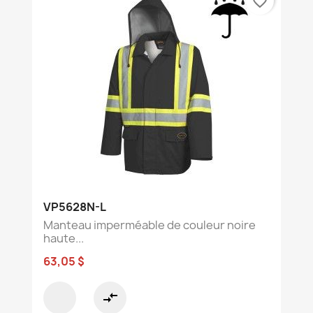
favorite_border
VP5628N-L
Manteau imperméable de couleur noire
haute...
63,05 $
compare_arrows