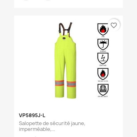
favorite_border
VP5895J-L
Salopette de sécurité jaune,
imperméable,...