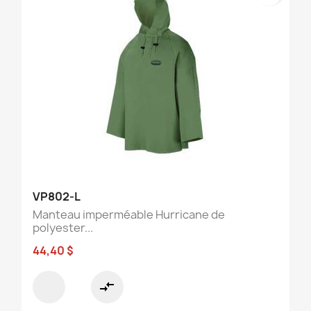
VP802-L
Manteau imperméable Hurricane de
polyester...
44,40 $
compare_arrows