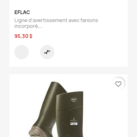
EFLAC
Ligne d'avertissement avec fanions
incorporé,...
95,30 $
compare_arrows
favorite_border