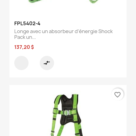
FPL5402-4
Longe avec un absorbeur d’énergie Shock
Pack un...
137,20 $
compare_arrows
favorite_border