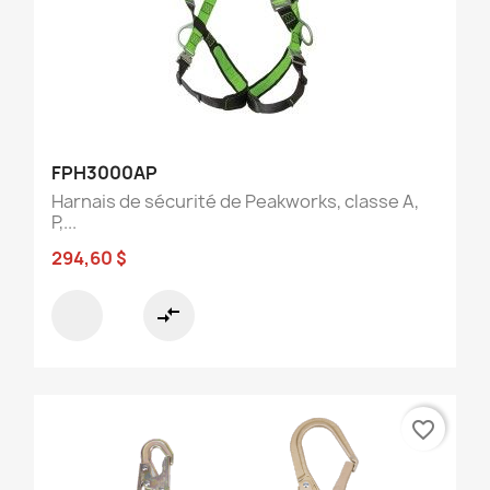
FPH3000AP
Harnais de sécurité de Peakworks, classe A,
P,...
294,60 $
compare_arrows
favorite_border