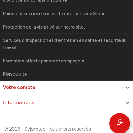
Conditions d'utilisation du site
Paiement sécurisé sur le site internet avec Stripe.
Protection de la vie privé sur notre site.
Services d’inspection et d’entretien en santé et sécurité au
travail
Formation offerte par notre compagnie.
Plan du site
Votre compte

Informations
keyboard_arrow_down
0
compare_arrows
© 2026 - Sylprotec. Tous droits réservés