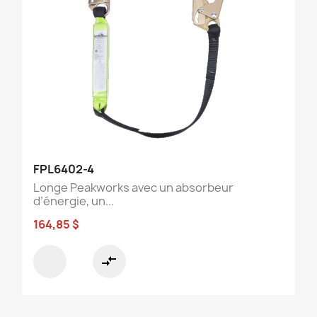
FPL6402-4
Longe Peakworks avec un absorbeur
d’énergie, un...
164,85 $
compare_arrows