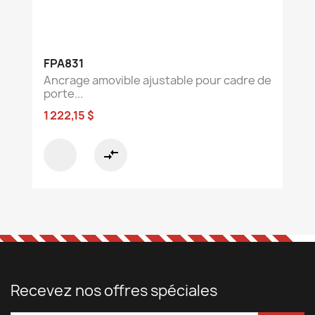
FPA831
Ancrage amovible ajustable pour cadre de
porte...
1 222,15 $
compare_arrows
Recevez nos offres spéciales