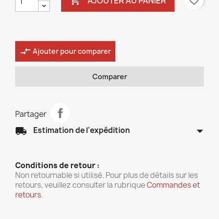

favorite_border
AJOUTER AU PANIER
compare_arrows
Ajouter pour comparer
Comparer
Partager
arrow_drop_down
local_shipping
Estimation de l'expédition
Conditions de retour :
Non retournable si utilisé. Pour plus de détails sur les
retours, veuillez consulter la rubrique
Commandes et
retours
.