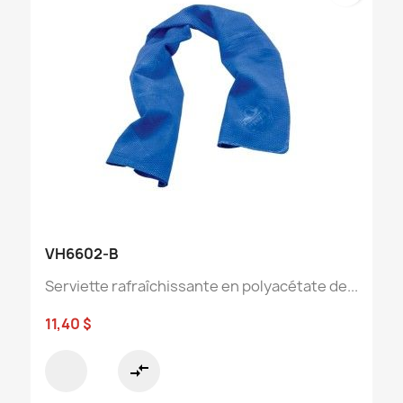
VH6602-B
Serviette rafraîchissante en polyacétate de...
11,40 $
compare_arrows