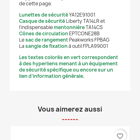
de cette page.
Lunettes de sécurité
YA12E91001
C
asque de sécurité
Liberty TA14LR et
l’indispensable
mentonnière
TA14CS
Cônes de circulation
EPTCONE28B
Le
sac de rangement
Peakworks FPBAG
La
sangle de fixation
à outil FPLA99001
Les textes colorés en vert correspondent
à des hyperliens menant à un équipement
de sécurité spécifique ou encore sur un
lien d’information générale.
Vous aimerez aussi
favorite_border