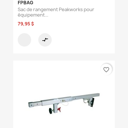
FPBAG
Sac de rangement Peakworks pour
équipement...
79,95 $
compare_arrows
favorite_border