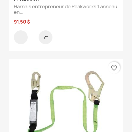
Harnais entrepreneur de Peakworks 1 anneau
en...
91,50 $
compare_arrows
favorite_border