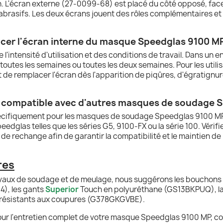
. L'écran externe (27-0099-68) est placé du côté opposé, face à
 abrasifs. Les deux écrans jouent des rôles complémentaires e
lacer l'écran interne du masque Speedglas 9100 M
intensité d'utilisation et des conditions de travail. Dans un e
outes les semaines ou toutes les deux semaines. Pour les utili
t de remplacer l'écran dès l'apparition de piqûres, d'égratignu
il compatible avec d'autres masques de soudage 
écifiquement pour les masques de soudage Speedglas 9100 MP d
dglas telles que les séries G5, 9100-FX ou la série 100. Vérif
 rechange afin de garantir la compatibilité et le maintien de
res
avaux de soudage et de meulage, nous suggérons les bouchons d
14), les gants
Superior
Touch en polyuréthane (GS13BKPUQ), la
résistants aux coupures (G378GKGVBE).
our l'entretien complet de votre masque Speedglas 9100 MP, con