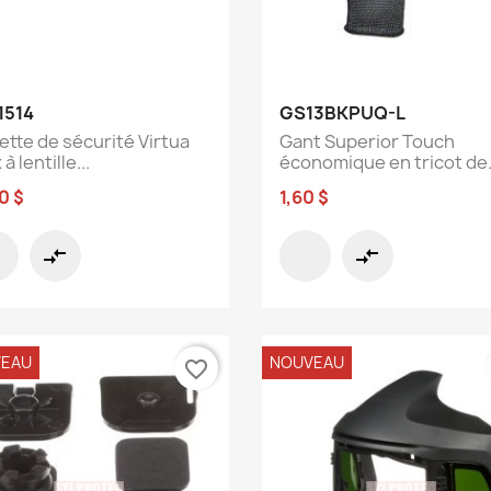
Aperçu rapide
Aperçu rapide


1514
GS13BKPUQ-L
ette de sécurité Virtua
Gant Superior Touch
à lentille...
économique en tricot de.
0 $
1,60 $
compare_arrows
compare_arrows
EAU
NOUVEAU
favorite_border