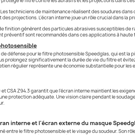
protège le filtre contre les abrasifs et les projections dans c
Les techniciens de maintenance réalisent des soudures dans d
 des projections. L'écran interne joue un rôle crucial dans la 
e finition génèrent des particules abrasives susceptibles de ra
nt préventif sont recommandés dans ces applications à haute
 photosensible
 de défense pour le filtre photosensible Speedglas, qui est la 
ous prolongez significativement la durée de vie du filtre et é
tien régulier représente une économie substantielle pour les 
et CSA Z94.3 garantit que l'écran interne maintient les exige
ne protection adéquate. Une vision claire pendant le soudage e
ur.
'écran interne et l'écran externe du masque Speed
 entre le filtre photosensible et le visage du soudeur. Son rôle 