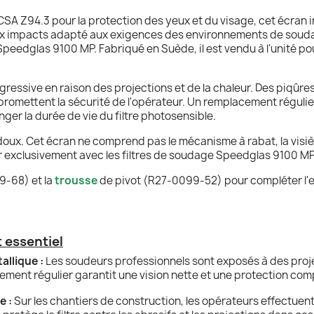
A Z94.3 pour la protection des yeux et du visage, cet écran i
x impacts adapté aux exigences des environnements de soudage
peedglas 9100 MP. Fabriqué en Suède, il est vendu à l'unité 
gressive en raison des projections et de la chaleur. Des piqûr
mpromettent la sécurité de l'opérateur. Un remplacement régulier
onger la durée de vie du filtre photosensible.
 doux. Cet écran ne comprend pas le mécanisme à rabat, la visi
iliser exclusivement avec les filtres de soudage Speedglas 9100 MP
-68) et la
trousse
de pivot (R27-0099-52) pour compléter l'
 essentiel
allique :
Les soudeurs professionnels sont exposés à des proj
ment régulier garantit une vision nette et une protection comp
e :
Sur les chantiers de construction, les opérateurs effectue