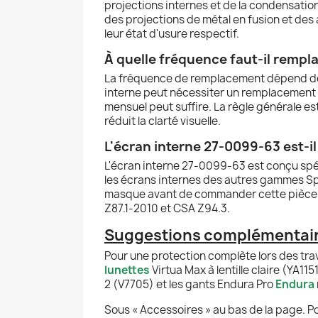
projections internes et de la condensation
des projections de métal en fusion et des
leur état d'usure respectif.
À quelle fréquence faut-il remp
La fréquence de remplacement dépend de l'
interne peut nécessiter un remplacement t
mensuel peut suffire. La règle générale es
réduit la clarté visuelle.
L'écran interne 27-0099-63 est-
L'écran interne 27-0099-63 est conçu sp
les écrans internes des autres gammes Spee
masque avant de commander cette pièce de
Z87.1-2010 et CSA Z94.3.
Suggestions complémentai
Pour une protection complète lors des tr
lunettes
Virtua Max à lentille claire (YA115
2 (V7705) et les gants Endura Pro
Endura
Sous « Accessoires » au bas de la page. P