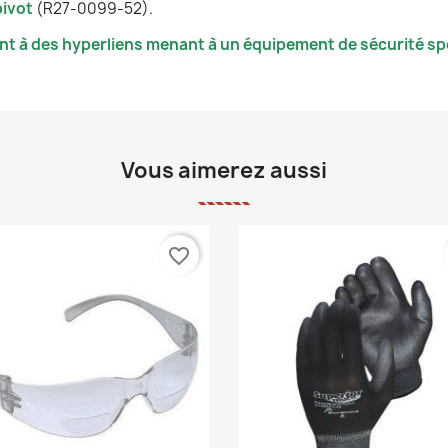
pivot
(R27-0099-52).
nt à des hyperliens menant à un équipement de sécurité spé
Vous aimerez aussi
favorite_border