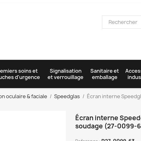
emiers soins et
Signalisation
Sanitaire et
Acces
uches d'urgence
et verrouillage
emballage
indus
n oculaire & faciale
Speedglas
Écran interne Speedg
Écran interne Speed
soudage (27-0099-6
R27-0099-63