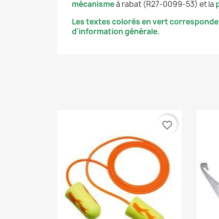
mécanisme
à rabat (R27-0099-53) et la
Les textes colorés en vert corresponde
d'information générale.
favorite_border