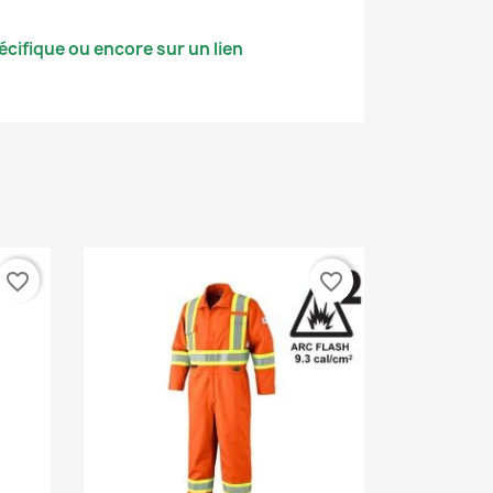
cifique ou encore sur un lien
favorite_border
favorite_border