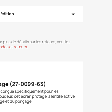
arrow_drop_down
pédition
r plus de détails sur les retours, veuillez
des et retours
.
age (27-0099-63)
e conçue spécifiquement pour les
deur, cet écran protège la lentille active
age et du ponçage.