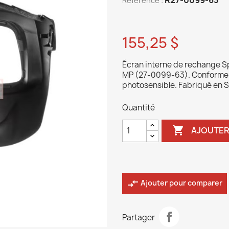
Reference :
155,25 $
Écran interne de rechange 
MP (27-0099-63). Conforme AN
photosensible. Fabriqué en 
Quantité

AJOUTER
compare_arrows
Ajouter pour comparer
Partager