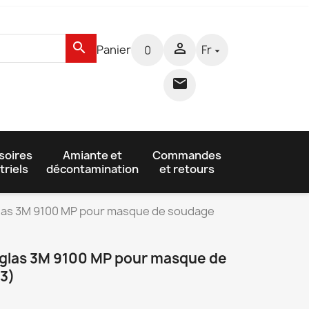
search

Panier
Fr
0


soires
Amiante et
Commandes
triels
décontamination
et retours
las 3M 9100 MP pour masque de soudage
glas 3M 9100 MP pour masque de
3)