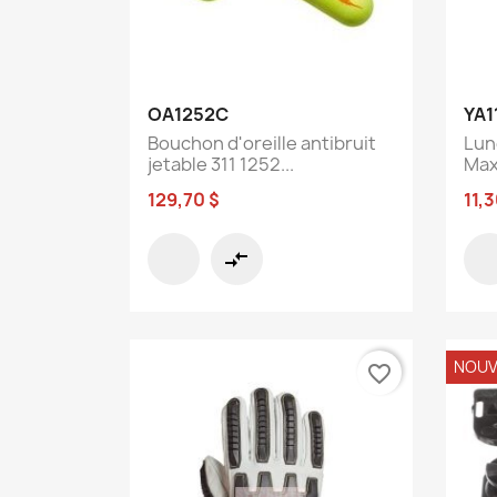
Aperçu rapide

OA1252C
YA1
Bouchon d'oreille antibruit
Lun
jetable 311 1252...
Max 
129,70 $
11,3
compare_arrows
NOUV
favorite_border