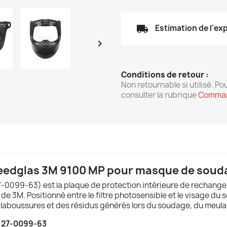
local_shipping
Estimation de l'ex

Conditions de retour :
Non retournable si utilisé. Pou
consulter la rubrique
Comman
peedglas 3M 9100 MP pour masque de soud
-0099-63) est la plaque de protection intérieure de rechang
M. Positionné entre le filtre photosensible et le visage du sou
éclaboussures et des résidus générés lors du soudage, du meul
: 27-0099-63