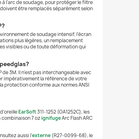
 l'arc de soudage, pour protéger le filtre
t doivent être remplacés séparément selon
P?
nvironnement de soudage intensif, l'écran
sations plus légères, un remplacement
res visibles ou de toute déformation qui
Speedglas?
e 3M. Il n'est pas interchangeable avec
ier impérativement la référence de votre
 la protection conforme aux normes ANSI
'oreille
EarSoft
311-1252 (OA1252C), les
 combinaison 7 oz
ignifuge
Arc Flash ARC
sultez aussi l'
externe
(R27-0099-68), le