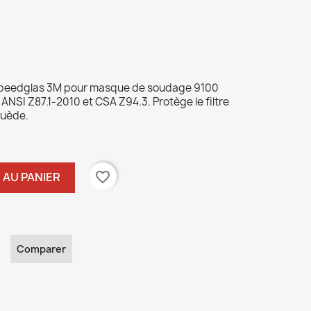
Speedglas 3M pour masque de soudage 9100
SI Z87.1-2010 et CSA Z94.3. Protège le filtre
Suède.
favorite_border
 AU PANIER
Comparer