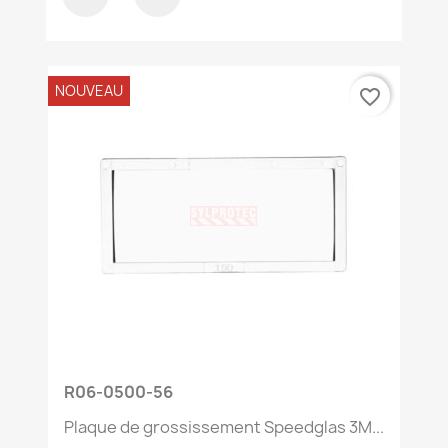
NOUVEAU
favorite_border
R06-0500-56
Plaque de grossissement Speedglas 3M...