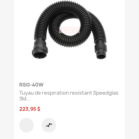
RSG-40W
Tuyau de respiration resistant Speedglas
3M...
223,95 $
compare_arrows