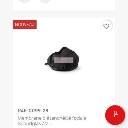
NOUVEAU
favorite_border
R46-0099-28
0
compare_arrows
Membrane d'étanchéité faciale
Speedglas 3M...