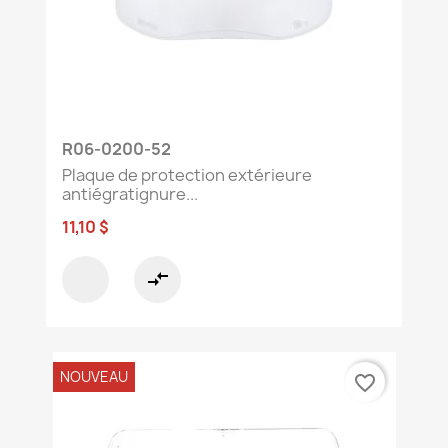
R06-0200-52
Plaque de protection extérieure
antiégratignure...
11,10 $
compare_arrows
NOUVEAU
favorite_border