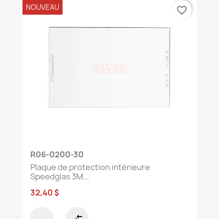
NOUVEAU
favorite_border
R06-0200-30
Plaque de protection intérieure
Speedglas 3M...
32,40 $
compare_arrows