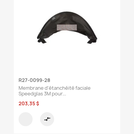
R27-0099-28
Membrane d'étanchéité faciale
Speedglas 3M pour...
203,35 $
compare_arrows