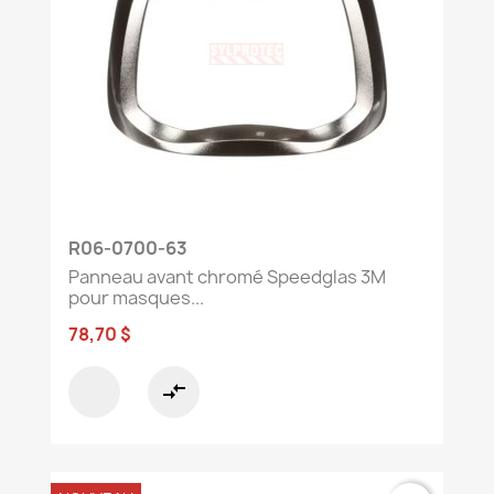
R06-0700-63
Panneau avant chromé Speedglas 3M
pour masques...
78,70 $
compare_arrows