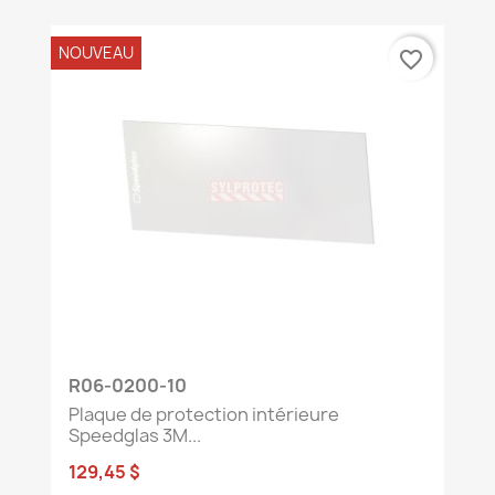
NOUVEAU
favorite_border
R06-0200-10
Plaque de protection intérieure
Speedglas 3M...
129,45 $