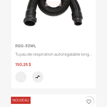
RSG-30WL
Tuyau de respiration autoregalable long...
150,25 $
compare_arrows
NOUVEAU
favorite_border