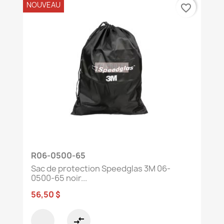
NOUVEAU
favorite_border
R06-0500-65
Sac de protection Speedglas 3M 06-
0500-65 noir...
56,50 $
compare_arrows