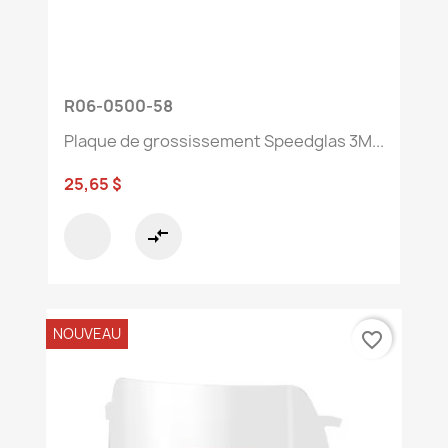
R06-0500-58
Plaque de grossissement Speedglas 3M...
25,65 $
compare_arrows
NOUVEAU
favorite_border