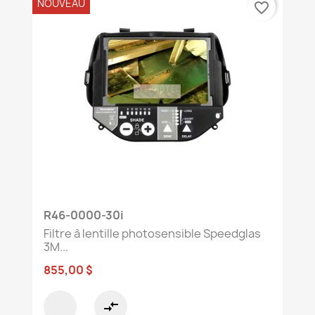
NOUVEAU
favorite_border
R46-0000-30i
Filtre à lentille photosensible Speedglas
3M...
855,00 $
compare_arrows