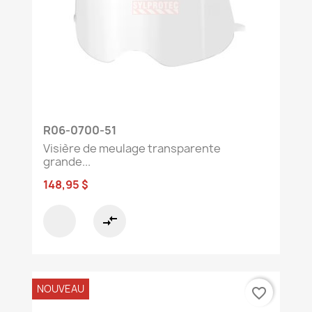
R06-0700-51
Visière de meulage transparente
grande...
148,95 $
compare_arrows
NOUVEAU
favorite_border