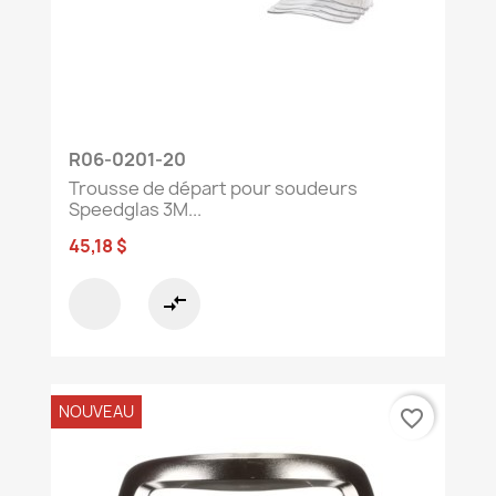
R06-0201-20
Trousse de départ pour soudeurs
Speedglas 3M...
45,18 $
compare_arrows
NOUVEAU
favorite_border