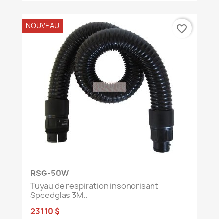
NOUVEAU
favorite_border
RSG-50W
Tuyau de respiration insonorisant
Speedglas 3M...
231,10 $