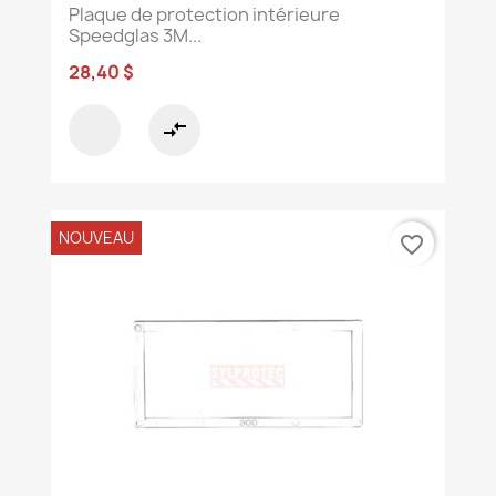
Plaque de protection intérieure
Speedglas 3M...
28,40 $
compare_arrows
NOUVEAU
favorite_border