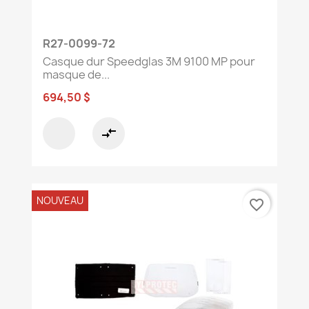
R27-0099-72
Casque dur Speedglas 3M 9100 MP pour
masque de...
694,50 $
compare_arrows
NOUVEAU
favorite_border