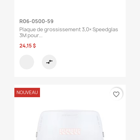
R06-0500-59
Plaque de grossissement 3,0× Speedglas
3M pour...
24,15 $
compare_arrows
NOUVEAU
favorite_border