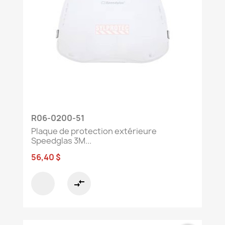
R06-0200-51
Plaque de protection extérieure
Speedglas 3M...
56,40 $
compare_arrows