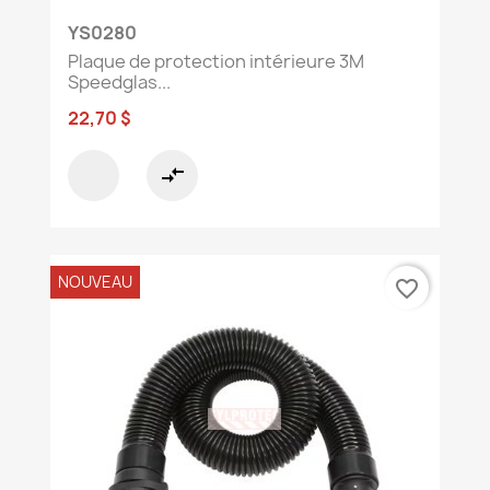
YS0280
Plaque de protection intérieure 3M
Speedglas...
22,70 $
compare_arrows
NOUVEAU
favorite_border