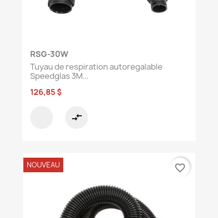
RSG-30W
Tuyau de respiration autoregalable
Speedglas 3M...
126,85 $
compare_arrows
NOUVEAU
favorite_border