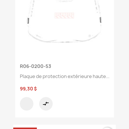
R06-0200-53
Plaque de protection extérieure haute...
99,30 $
compare_arrows