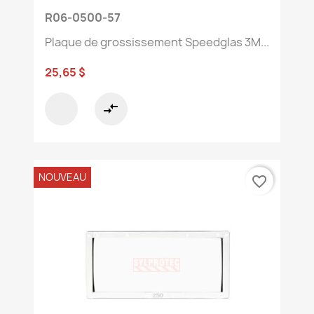
R06-0500-57
Plaque de grossissement Speedglas 3M...
25,65 $
compare_arrows
NOUVEAU
favorite_border