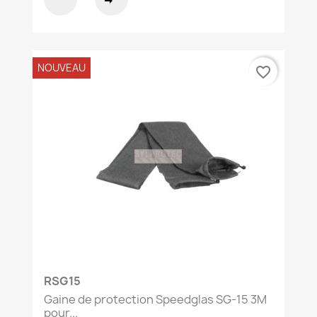
NOUVEAU
favorite_border
RSG15
Gaine de protection Speedglas SG-15 3M
pour...