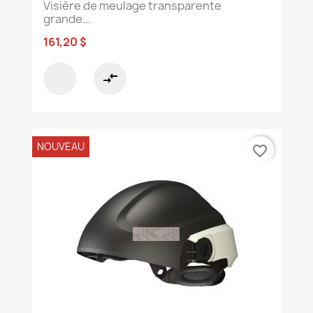
Visière de meulage transparente
grande...
161,20 $
compare_arrows
NOUVEAU
favorite_border