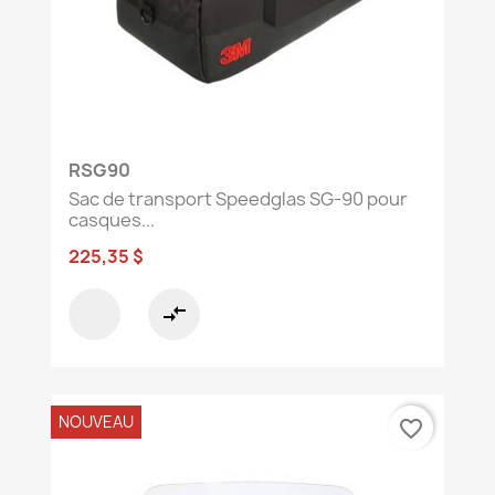
de rechange et équipements complets de la
gamme Speedglas disponibles chez Sylprotec.
RSG90
Sac de transport Speedglas SG-90 pour
casques...
225,35 $
compare_arrows
NOUVEAU
favorite_border