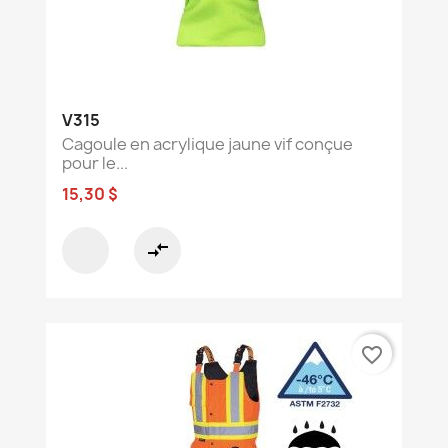
V315
Cagoule en acrylique jaune vif conçue
pour le...
15,30 $
compare_arrows
favorite_border