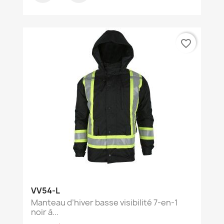
favorite_border
VV54-L
Manteau d’hiver basse visibilité 7-en-1
noir à...