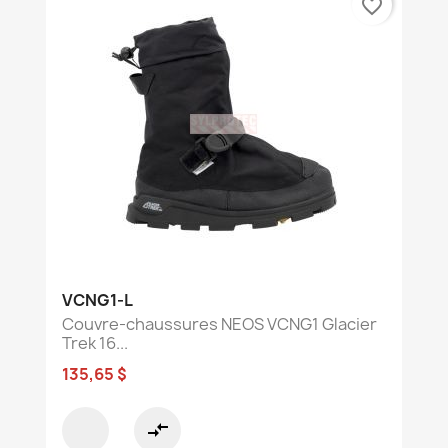
favorite_border
VCNG1-L
Couvre-chaussures NEOS VCNG1 Glacier
Trek 16...
135,65 $
compare_arrows