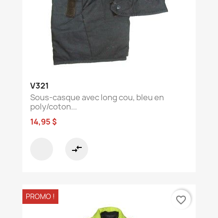
V321
Sous-casque avec long cou, bleu en
poly/coton...
14,95 $
compare_arrows
PROMO !
favorite_border