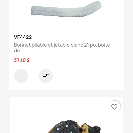
VF4422
Bonnet pliable et jetable blanc 21 po. boite
de...
37,10 $
compare_arrows
favorite_border