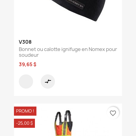
V308
Bonnet ou calotte ignifuge en Nomex pour
soudeur
39,65 $
compare_arrows
PROMO !
favorite_border
-25,00 $