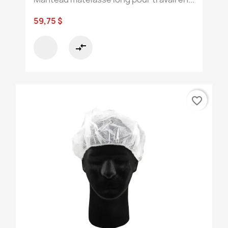
59,75 $
compare_arrows
favorite_border