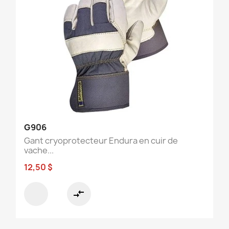
G906
Gant cryoprotecteur Endura en cuir de
vache...
12,50 $
compare_arrows