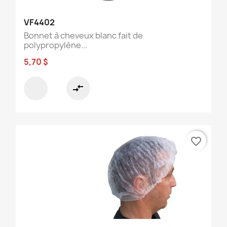
VF4402
Bonnet à cheveux blanc fait de
polypropylène...
5,70 $
compare_arrows
favorite_border