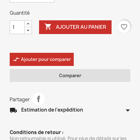
Quantité

favorite_border
AJOUTER AU PANIER
compare_arrows
Ajouter pour comparer
Comparer
Partager
arrow_drop_down
local_shipping
Estimation de l'expédition
Conditions de retour :
Non retournable si utilisé. Pour plus de détails sur les