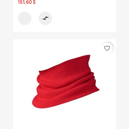
151,60 $
compare_arrows
favorite_border