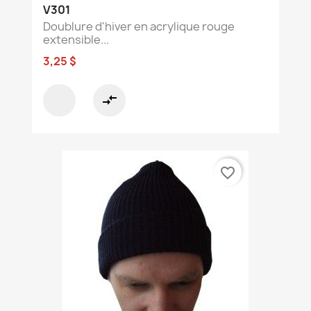
V301
Doublure d'hiver en acrylique rouge
extensible...
3,25 $
compare_arrows
favorite_border