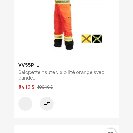
VV55P-L
Salopette haute visibilité orange avec
bande...
84,10 $
109,10 $
compare_arrows