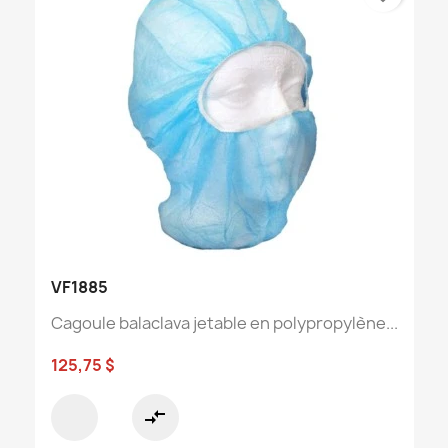
VF1885
Cagoule balaclava jetable en polypropylène...
125,75 $
compare_arrows