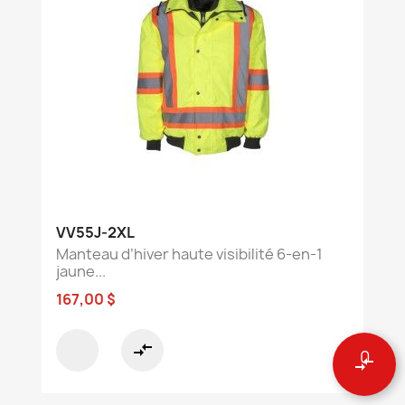
VV55J-2XL
Manteau d’hiver haute visibilité 6-en-1
jaune...
167,00 $
compare_arrows
0
compare_arrows