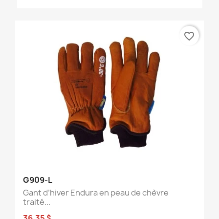
favorite_border
G909-L
Gant d’hiver Endura en peau de chèvre
traité...
36,35 $