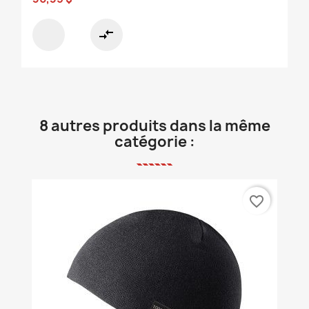
compare_arrows
8 autres produits dans la même
catégorie :
favorite_border