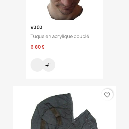
V303
Tuque en acrylique doublé
6,80 $
compare_arrows
favorite_border