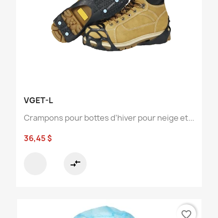
VGET-L
Crampons pour bottes d’hiver pour neige et...
36,45 $
compare_arrows
favorite_border