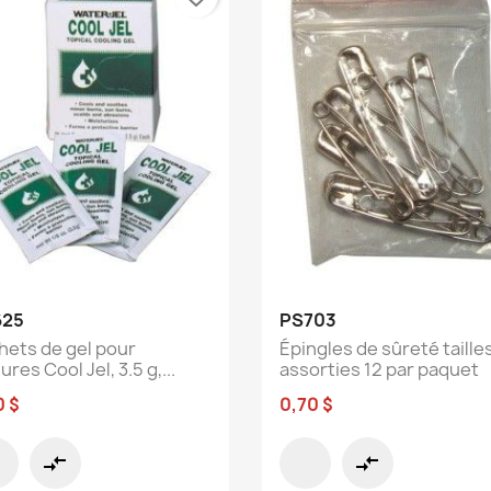
Aperçu rapide
Aperçu rapide


625
PS703
hets de gel pour
Épingles de sûreté taille
ures Cool Jel, 3.5 g,...
assorties 12 par paquet
0 $
0,70 $
compare_arrows
compare_arrows