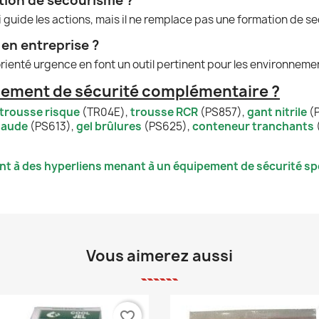
tion de secourisme ?
i guide les actions, mais il ne remplace pas une formation de 
 en entreprise ?
ienté urgence en font un outil pertinent pour les environneme
pement de sécurité complémentaire ?
trousse risque
(TR04E),
trousse RCR
(PS857),
gant nitrile
(
haude
(PS613),
gel brûlures
(PS625),
conteneur tranchants
nt à des hyperliens menant à un équipement de sécurité spé
Vous aimerez aussi
favorite_border