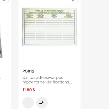
Aperçu rapide

PS812
s
Cartes adhésives pour
rapports de vérifications...
11,80 $
compare_arrows