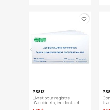
favorite_border
Aperçu rapide

PS813
PS
Livret pour registre
Con
d'accidents, incidents et...
tra