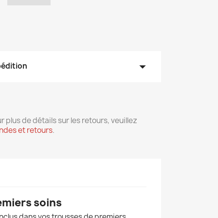
arrow_drop_down
pédition
r plus de détails sur les retours, veuillez
des et retours
.
emiers soins
inclus dans vos trousses de premiers