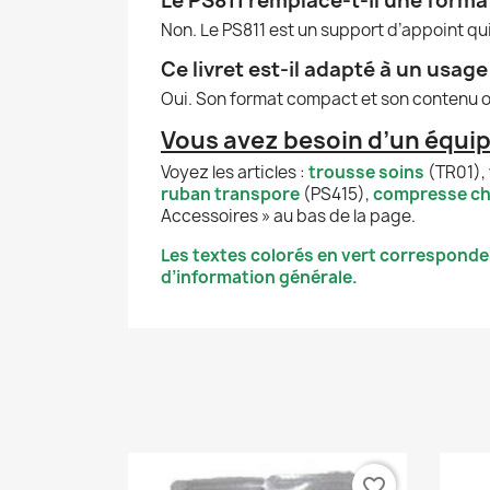
Le PS811 remplace-t-il une forma
Non. Le PS811 est un support d’appoint qu
Ce livret est-il adapté à un usage
Oui. Son format compact et son contenu or
V
ous avez besoin d’un équi
Voyez les articles :
trousse soins
(TR01),
ruban transpore
(PS415),
compresse c
Accessoires » au bas de la page.
Les textes colorés en vert corresponde
d’information générale.
favorite_border