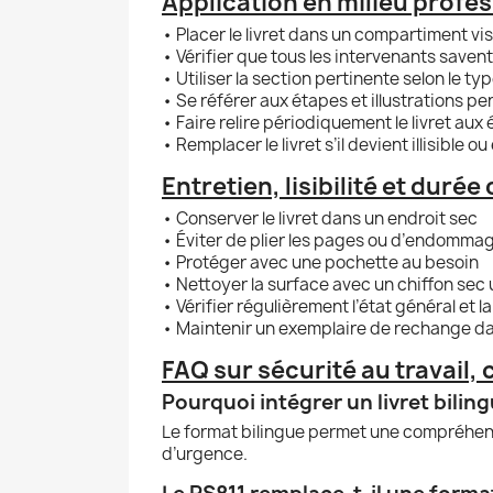
Application en milieu profes
• Placer le livret dans un compartiment vis
• Vérifier que tous les intervenants savent 
• Utiliser la section pertinente selon le t
• Se référer aux étapes et illustrations pe
• Faire relire périodiquement le livret aux
• Remplacer le livret s’il devient illisibl
Entretien, lisibilité et duré
• Conserver le livret dans un endroit sec
• Éviter de plier les pages ou d’endommag
• Protéger avec une pochette au besoin
• Nettoyer la surface avec un chiffon se
• Vérifier régulièrement l’état général et la l
• Maintenir un exemplaire de rechange da
FAQ sur sécurité au travail,
Pourquoi intégrer un livret bilin
Le format bilingue permet une compréhensi
d’urgence.