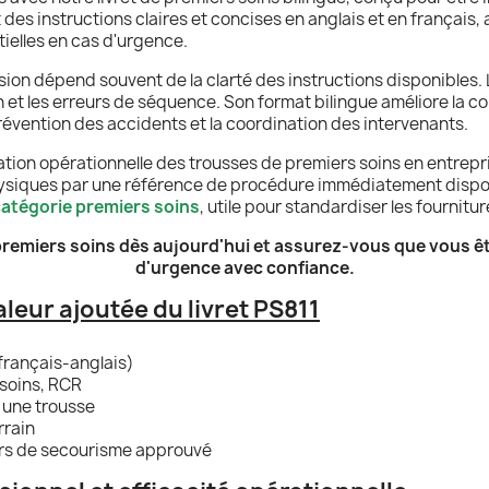
t des instructions claires et concises en anglais et en français
tielles en cas
d'urgence.
ision dépend souvent de la clarté des instructions disponibles.
n et les erreurs de séquence. Son format bilingue améliore la c
 prévention des accidents et la coordination des intervenants.
tion opérationnelle des trousses de premiers soins en entreprise
physiques par une référence de procédure immédiatement dispo
atégorie premiers soins
, utile pour standardiser les fournitu
premiers soins dès aujourd'hui et assurez-vous que vous ête
d'urgence avec confiance.
aleur ajoutée du livret PS811
(français-anglais)
soins, RCR
s une trousse
rrain
urs de secourisme approuvé