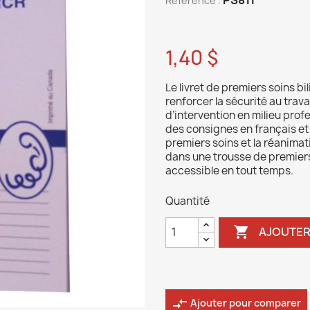
Reference :
1,40 $
Le livret de premiers soins bi
renforcer la sécurité au trava
d’intervention en milieu profe
des consignes en français et 
premiers soins et la réanimati
dans une trousse de premiers
accessible en tout temps.
Quantité

AJOUTER
compare_arrows
Ajouter pour comparer