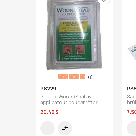
(1)
Aperçu rapide

PS229
PS
Poudre WoundSeal avec
Sac
applicateur pour arrêter...
brûl
20,40 $
7,5
compare_arrows