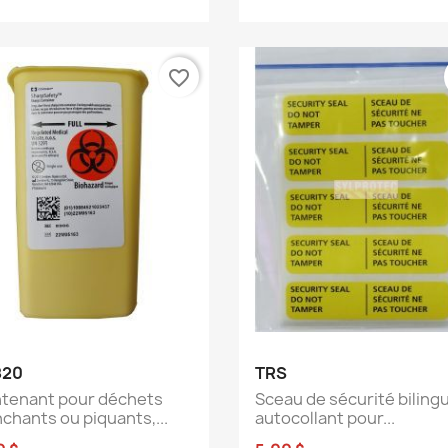
favorite_border
Aperçu rapide
Aperçu rapide


820
TRS
tenant pour déchets
Sceau de sécurité biling
nchants ou piquants,...
autocollant pour...