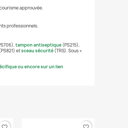
secourisme approuvée.
nts professionnels.
PS706),
tampon antiseptique
(PS215),
(PS821) et
sceau sécurité
(TRS). Sous «
cifique ou encore sur un lien
favorite_border
favorite_border