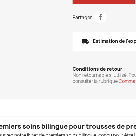
Partager
local_shipping
Estimation de l'ex
Conditions de retour :
Non retournable si utilisé. Pou
consulter la rubrique
Comman
remiers soins bilingue pour trousses de pr
avec notre livret de premiers soins bilingue, conçu pour être 