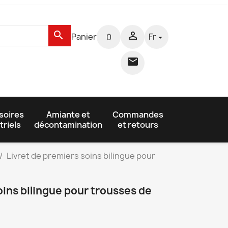
search

Panier
Fr
0


soires
Amiante et
Commandes
triels
décontamination
et retours
Livret de premiers soins bilingue pour
oins bilingue pour trousses de