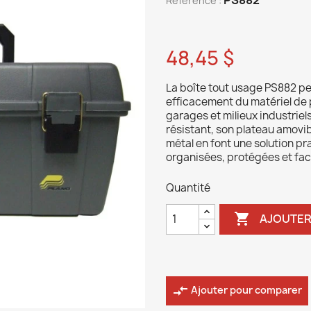
Reference :
48,45 $
La boîte tout usage PS882 pe
efficacement du matériel de p
garages et milieux industriel
résistant, son plateau amovi
métal en font une solution pr
organisées, protégées et fac
Quantité

AJOUTER
compare_arrows
Ajouter pour comparer