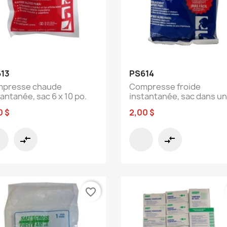
Aperçu rapide
Aperçu rapide


13
PS614
presse chaude
Compresse froide
antanée, sac 6 x 10 po.
instantanée, sac dans une
0 $
2,00 $
compare_arrows
compare_arrows
favorite_border