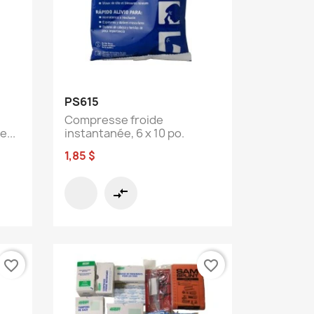
Aperçu rapide

PS615
Compresse froide
...
instantanée, 6 x 10 po.
1,85 $
compare_arrows
favorite_border
favorite_border