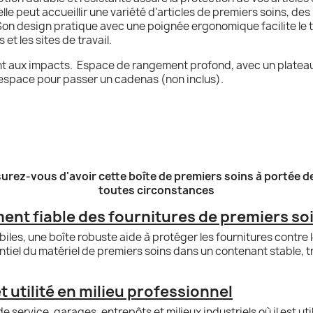
lle peut accueillir une variété d'articles de premiers soins, d
on design pratique avec une poignée ergonomique facilite le tr
et les sites de travail.
tant aux impacts. Espace de rangement profond, avec un platea
 espace pour passer un cadenas (non inclus).
urez-vous d'avoir cette boîte de premiers soins à portée de 
toutes circonstances
ment fiable des fournitures de premiers so
les, une boîte robuste aide à protéger les fournitures contre le
iel du matériel de premiers soins dans un contenant stable, t
utilité en milieu professionnel
e service, garages, entrepôts et milieux industriels où il est u