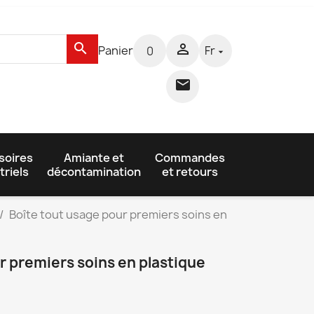
search

Panier
Fr
0


soires
Amiante et
Commandes
triels
décontamination
et retours
Boîte tout usage pour premiers soins en
r premiers soins en plastique