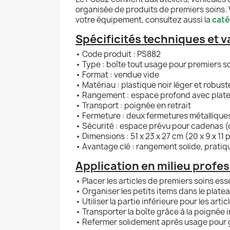
organisée de produits de premiers soins. 
votre équipement, consultez aussi la
caté
Spécificités techniques et v
• Code produit : PS882
• Type : boîte tout usage pour premiers s
• Format : vendue vide
• Matériau : plastique noir léger et robust
• Rangement : espace profond avec plat
• Transport : poignée en retrait
• Fermeture : deux fermetures métallique
• Sécurité : espace prévu pour cadenas (
• Dimensions : 51 x 23 x 27 cm (20 x 9 x 11 
• Avantage clé : rangement solide, pratiq
Application en milieu profes
• Placer les articles de premiers soins ess
• Organiser les petits items dans le plate
• Utiliser la partie inférieure pour les arti
• Transporter la boîte grâce à la poignée 
• Refermer solidement après usage pour ga