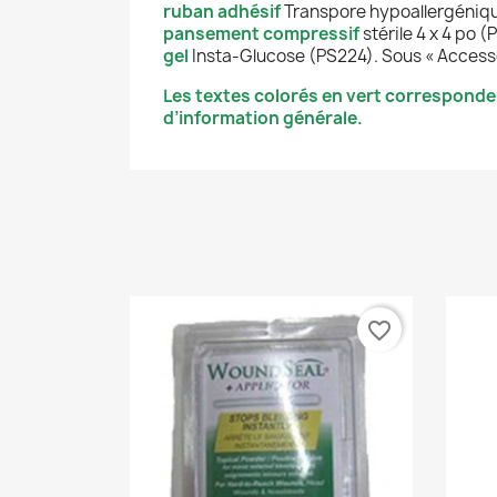
ruban adhésif
Transpore hypoallergéniqu
pansement compressif
stérile 4 x 4 po 
gel
Insta-Glucose (PS224). Sous « Accesso
Les textes colorés en vert corresponde
d’information générale.
favorite_border