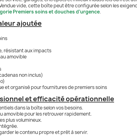
Vendue vide, cette boîte peut être configurée selon les exigenc
gorie Premiers soins et douches d’urgence
.
aleur ajoutée
oins
e, résistant aux impacts
eau amovible
s
cadenas non inclus)
po)
ue et organisé pour fournitures de premiers soins
sionnel et efficacité opérationnelle
entiels dans la boîte selon vos besoins.
au amovible pour les retrouver rapidement.
cles plus volumineux.
intégrée.
rder le contenu propre et prêt à servir.