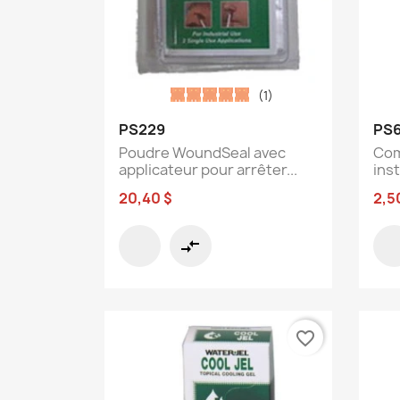
(1)
Aperçu rapide

PS229
PS6
Poudre WoundSeal avec
Com
applicateur pour arrêter...
inst
20,40 $
2,5
compare_arrows
favorite_border