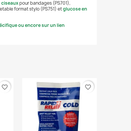
,
ciseaux
pour bandages (PS701),
jetable format stylo (PS751) et
glucose en
cifique ou encore sur un lien
favorite_border
favorite_border