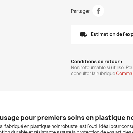
Partager
local_shipping
Estimation de l'ex
Conditions de retour :
Non retournable si utilisé. Pou
consulter la rubrique
Comman
 usage pour premiers soins en plastique n
, fabriqué en plastique noir robuste, est l'outil idéal pour con
ion durable et résistante assure la protection de vos articles 