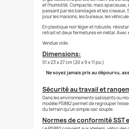
et l'humidité. Compacte, mais spacieuse, e
passant par les bandages et les ciseaux. S
pour les maisons, les bureaux, les véhicules 
En plastique noir léger et robuste, résis
retrait et deux fermetures en métal. Avec
Vendue vide.
Dimensions:
51 x 23 x 27 cm (20 x 9 x 11 po.)
Ne soyez jamais pris au dépourvu, ass
Sécurité au travail et range
Dans les environnements salissants ou mobi
modèle PS882 permet de regrouper l’essent
du terrain qu’un simple sac souple.
Normes de conformité SST et 
Le PS882 convient aux ateliers, véhicules d