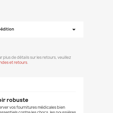
arrow_drop_down
pédition
r plus de détails sur les retours, veuillez
des et retours
.
oir robuste
server vos fournitures médicales bien
essentiels contre les chocs, les poussières