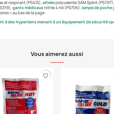
e et respirant (PS415),
attelle
polyvalente SAM Splint (PS797)
(PS319),
gants médicaux
nitrile 4 mil (PS706),
lampe de poche
ires » au bas de la page.
nt à des hyperliens menant à un équipement de sécurité spé
Vous aimerez aussi
favorite_border