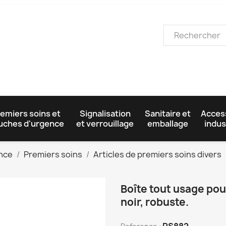
emiers soins et
Signalisation
Sanitaire et
Acces
uches d'urgence
et verrouillage
emballage
indus
ence
Premiers soins
Articles de premiers soins divers
Boîte tout usage pou
noir, robuste.
PS882