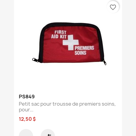
favorite_border
PS849
Petit sac pour trousse de premiers soins,
pour...
12,50 $