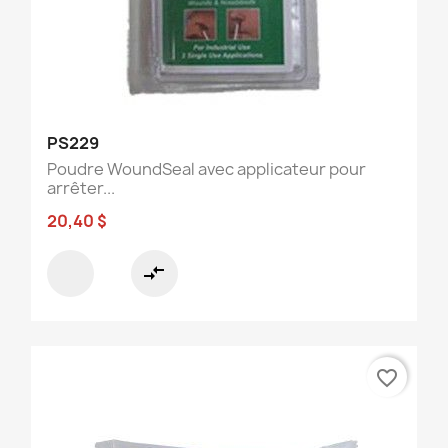
PS229
Poudre WoundSeal avec applicateur pour
arrêter...
20,40 $
compare_arrows
favorite_border