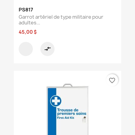
PS817
Garrot artériel de type militaire pour
adultes...
45,00 $
compare_arrows
favorite_border