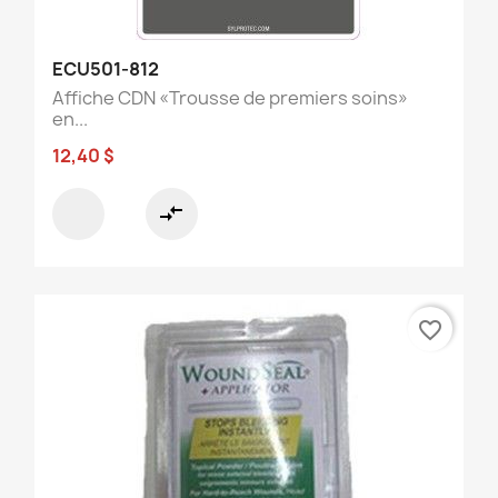
ECU501-812
Affiche CDN «Trousse de premiers soins»
en...
12,40 $
compare_arrows
favorite_border