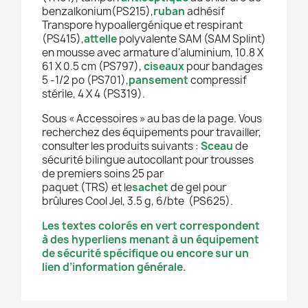
benzalkonium
(PS215),
ruban
adhésif
Transpore hypoallergénique et respirant
(PS415),
attelle
polyvalente SAM (SAM Splint)
en mousse avec armature d'aluminium, 10.8 X
61 X 0.5 cm
(PS797),
ciseaux
pour bandages
5 -1/2 po (PS701),
pansement
compressif
stérile, 4 X 4 (PS319).
Sous « Accessoires » au bas de la page. Vous
recherchez des équipements pour travailler,
consulter les produits suivants
:
Sceau
de
sécurité bilingue autocollant pour trousses
de premiers soins 25 par
paquet
(TRS) et le
sachet
de gel pour
brûlures Cool Jel, 3.5 g, 6/bte (PS625).
Les textes colorés en vert correspondent
à des hyperliens menant à un équipement
de sécurité spécifique ou encore sur un
lien d’information générale.