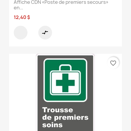
Affiche CDN «Poste de premiers secours»
en...
12,40 $
compare_arrows
favorite_border