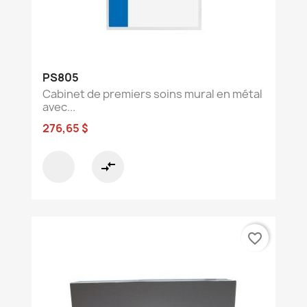
PS805
Cabinet de premiers soins mural en métal
avec...
276,65 $
compare_arrows
favorite_border