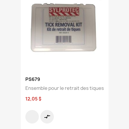
PS679
Ensemble pour le retrait des tiques
12,05 $
compare_arrows