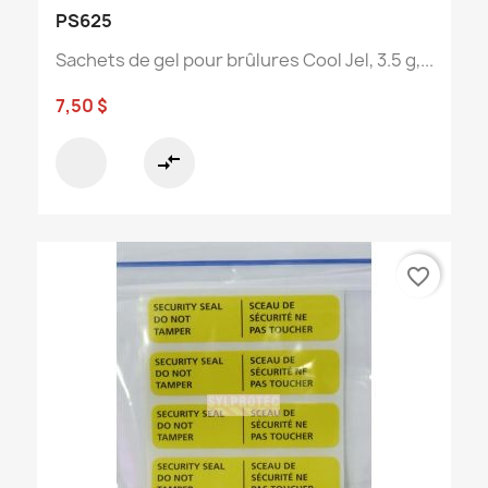
PS625
Sachets de gel pour brûlures Cool Jel, 3.5 g,...
7,50 $
compare_arrows
favorite_border