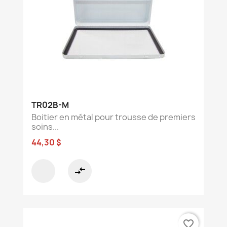
TR02B-M
Boitier en métal pour trousse de premiers
soins...
44,30 $
compare_arrows
favorite_border