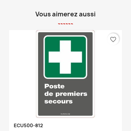
Vous aimerez aussi
favorite_border
ECU500-812