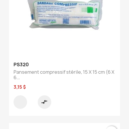
PS320
Pansement compressif stérile, 15 X 15 cm (6 X
6...
3,15 $
compare_arrows