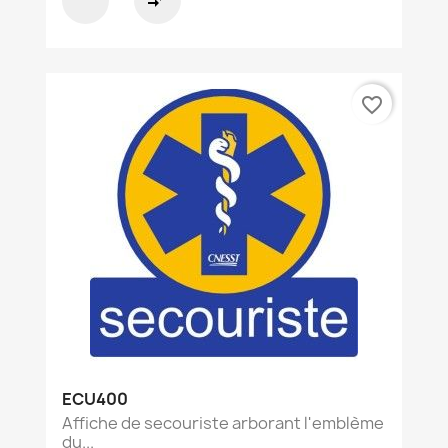
compare_arrows
favorite_border
ECU400
Affiche de secouriste arborant l'emblème
du...