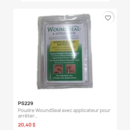
favorite_border
PS229
Poudre WoundSeal avec applicateur pour
arrêter...
20,40 $