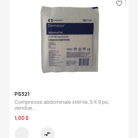
favorite_border
PS321
Compresse abdominale stérile, 5 X 9 po,
vendue...
1,00 $
compare_arrows