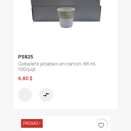
PS825
Gobelets jetables en carton, 88 ml,
100/pqt.
6,80 $
compare_arrows
PROMO !
favorite_border