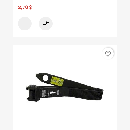
2,70 $
compare_arrows
favorite_border