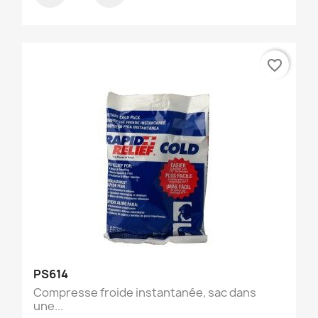
favorite_border
PS614
Compresse froide instantanée, sac dans
une...