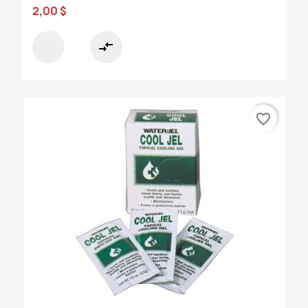
2,00 $
compare_arrows
favorite_border