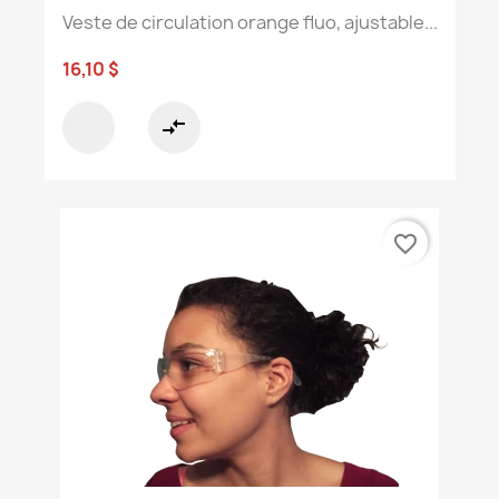
Veste de circulation orange fluo, ajustable...
16,10 $
compare_arrows
favorite_border