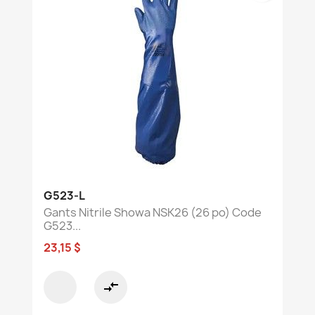
G523-L
Gants Nitrile Showa NSK26 (26 po) Code
G523...
23,15 $
compare_arrows