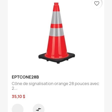
favorite_border
EPTCONE28B
Cône de signalisation orange 28 pouces avec
2...
35,10 $
compare_arrows