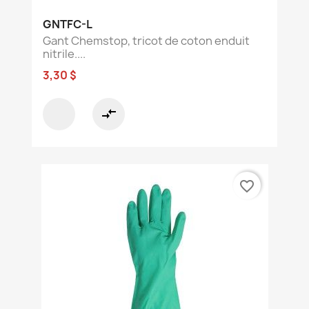
GNTFC-L
Gant Chemstop, tricot de coton enduit
nitrile....
3,30 $
compare_arrows
favorite_border