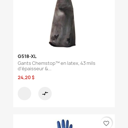
G518-XL
Gants Chemstop™ en latex, 43 mils
d’épaisseur &...
24,20 $
compare_arrows
favorite_border