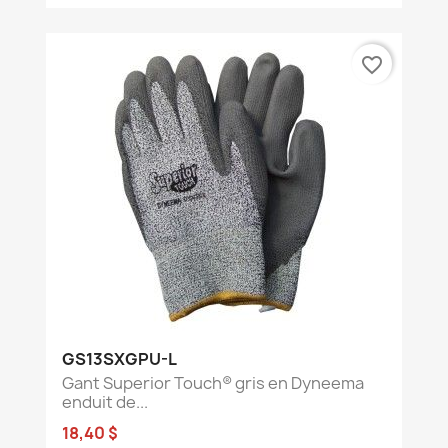
favorite_border
GS13SXGPU-L
Gant Superior Touch® gris en Dyneema
enduit de...
18,40 $