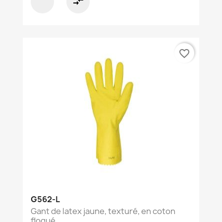
compare_arrows
favorite_border
G562-L
Gant de latex jaune, texturé, en coton
floqué...