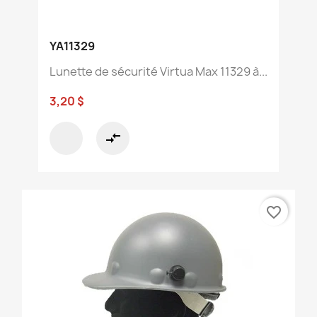
YA11329
Lunette de sécurité Virtua Max 11329 à...
3,20 $
compare_arrows
favorite_border