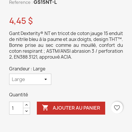
GS15NT-L
Reference :
4,45 $
Gant Dexterity® NT en tricot de coton jauge 15 enduit
de nitrile bleu à la paume et aux doigts, design THT™.
Bonne prise au sec comme au mouillé, confort du
coton respirant ; ASTM/ANSI abrasion 3 / perforation
2, EN388 3121, approuvé ACIA.
Grandeur : Large
Quantité

favorite_border
AJOUTER AU PANIER