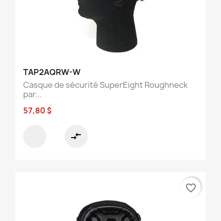
TAP2AQRW-W
Casque de sécurité SuperEight Roughneck
par...
57,80 $
compare_arrows
favorite_border