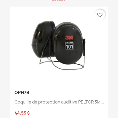
favorite_border
OPH7B
Coquille de protection auditive PELTOR 3M...
44,55 $