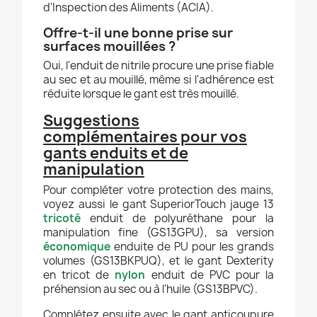
d'Inspection des Aliments (ACIA).
Offre-t-il une bonne prise sur
surfaces mouillées ?
Oui, l'enduit de nitrile procure une prise fiable
au sec et au mouillé, même si l'adhérence est
réduite lorsque le gant est très mouillé.
Suggestions
complémentaires pour vos
gants enduits et de
manipulation
Pour compléter votre protection des mains,
voyez aussi le gant SuperiorTouch jauge 13
tricoté
enduit de polyuréthane pour la
manipulation fine (GS13GPU), sa version
économique
enduite de PU pour les grands
volumes (GS13BKPUQ), et le gant Dexterity
en tricot de
nylon
enduit de PVC pour la
préhension au sec ou à l'huile (GS13BPVC).
Complétez ensuite avec le gant anticoupure