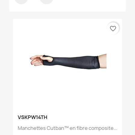
favorite_border
VSKPW14TH
Manchettes Cutban™ en fibre composite...