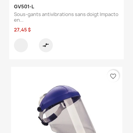
GV501-L
Sous-gants antivibrations sans doigt Impacto
en...
27,45 $
compare_arrows
favorite_border