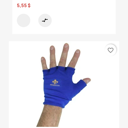
5,55 $
compare_arrows
favorite_border