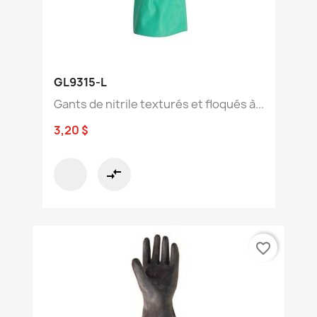
GL9315-L
Gants de nitrile texturés et floqués à...
3,20 $
compare_arrows
favorite_border