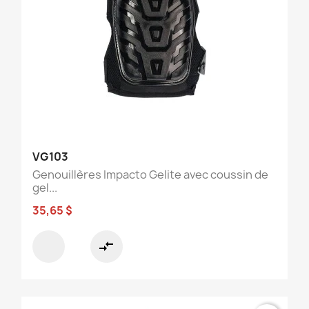
VG103
Genouillères Impacto Gelite avec coussin de
gel...
35,65 $
compare_arrows